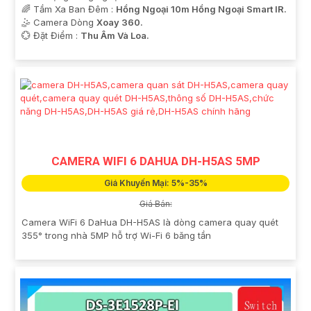
🌈 Tầm Xa Ban Đêm :
Hồng Ngoại 10m Hồng Ngoại Smart IR.
🤹 Camera Dòng
Xoay 360.
️💮 Đặt Điểm :
Thu Âm Và Loa.
CAMERA WIFI 6 DAHUA DH-H5AS 5MP
Giá Khuyến Mại: 5%-35%
Giá Bán:
Camera WiFi 6 DaHua DH-H5AS là dòng camera quay quét
355° trong nhà 5MP hỗ trợ Wi-Fi 6 băng tần