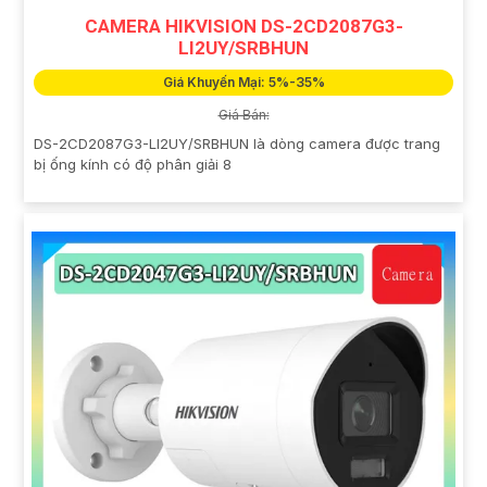
CAMERA HIKVISION DS-2CD2087G3-
LI2UY/SRBHUN
Giá Khuyến Mại: 5%-35%
Giá Bán:
DS-2CD2087G3-LI2UY/SRBHUN là dòng camera được trang
bị ống kính có độ phân giải 8