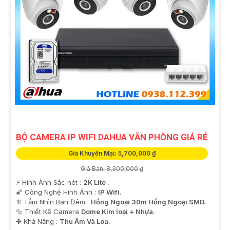
BỘ CAMERA IP WIFI DAHUA VĂN PHÒNG GIÁ RẺ
Giá Khuyến Mại: 5,700,000 ₫
Giá Bán: 8,300,000 ₫
️⚡ Hình Ảnh Sắc nét :
2K Lite .
🌠 Công Nghệ Hình Ảnh :
IP Wifi.
❈ Tầm Nhìn Ban Đêm :
Hồng Ngoại 30m Hồng Ngoại SMD.
🔩 Thiết Kế Camera
Dome Kim loại + Nhựa.
️✤ Khả Năng :
Thu Âm Và Loa.