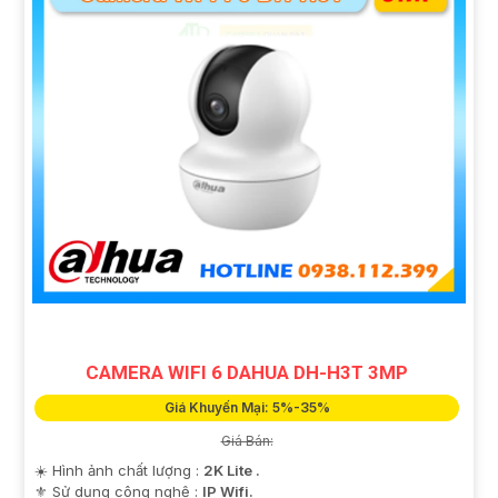
CAMERA WIFI 6 DAHUA DH-H3T 3MP
Giá Khuyến Mại: 5%-35%
Giá Bán:
☀️ Hình ảnh chất lượng :
2K Lite .
⚜️ Sử dụng công nghệ :
IP Wifi.