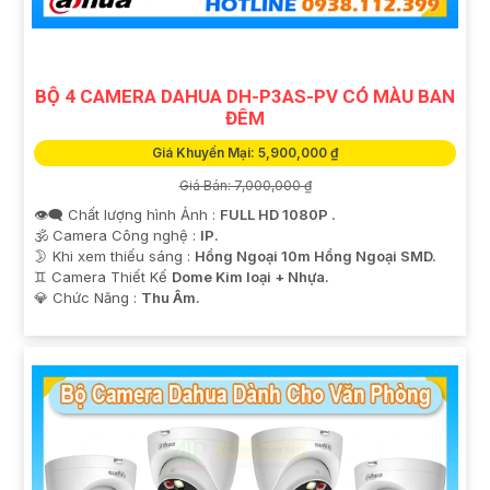
BỘ 4 CAMERA DAHUA DH-P3AS-PV CÓ MÀU BAN
ĐÊM
Giá Khuyến Mại: 5,900,000 ₫
Giá Bán: 7,000,000 ₫
👁️‍🗨 Chất lượng hình Ảnh :
FULL HD 1080P .
🕉️ Camera Công nghệ :
IP.
🌛 Khi xem thiếu sáng :
Hồng Ngoại 10m Hồng Ngoại SMD.
♊ Camera Thiết Kế
Dome Kim loại + Nhựa.
️💎 Chức Năng :
Thu Âm.