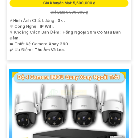
Giá Khuyến Mại: 5,500,000 ₫
Giá Bán: 6,500,000 ₫
️⚡ Hình Ành Chất Lượng :
3k .
⚛️ Công Nghệ :
IP Wifi.
❈ Khoảng Cách Ban Đêm :
Hồng Ngoại 30m Có Màu Ban
Ðêm.
👑 Thiết Kế Camera
Xoay 360.
️✔️ Ưu Điểm :
Thu Âm Và Loa.