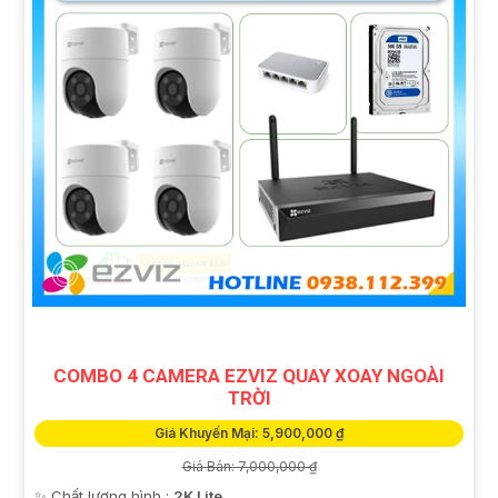
COMBO 4 CAMERA EZVIZ QUAY XOAY NGOÀI
TRỜI
Giá Khuyến Mại: 5,900,000 ₫
Giá Bán: 7,000,000 ₫
✨ Chất lượng hình :
2K Lite .