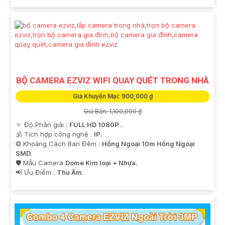
Trân trọng,
[Công ty TNHH TMDV và đầu ưt An Thành Phát]
BỘ CAMERA EZVIZ WIFI QUAY QUÉT TRONG NHÀ
Giá Khuyến Mại: 900,000 ₫
Giá Bán: 1,100,000 ₫
🔅 Độ Phân giải :
FULL HD 1080P .
🕉️ Tích hợp công nghệ :
IP.
❂ Khoảng Cách Ban Đêm :
Hồng Ngoại 10m Hồng Ngoại
'
SMD.
🛡 Mẫu Camera
Dome Kim loại + Nhựa.
️📢 Ưu Điểm :
Thu Âm.