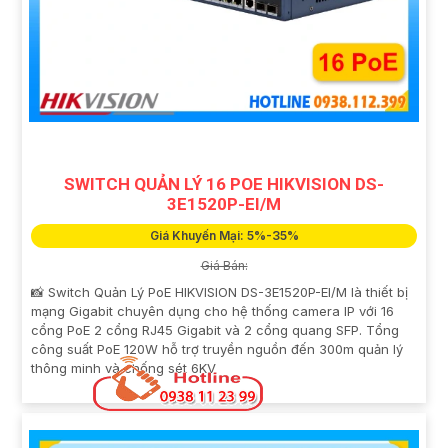
SWITCH QUẢN LÝ 16 POE HIKVISION DS-
3E1520P-EI/M
Giá Khuyến Mại: 5%-35%
Giá Bán:
📸 Switch Quản Lý PoE HIKVISION DS-3E1520P-EI/M là thiết bị
mạng Gigabit chuyên dụng cho hệ thống camera IP với 16
cổng PoE 2 cổng RJ45 Gigabit và 2 cổng quang SFP. Tổng
công suất PoE 120W hỗ trợ truyền nguồn đến 300m quản lý
thông minh và chống sét 6KV