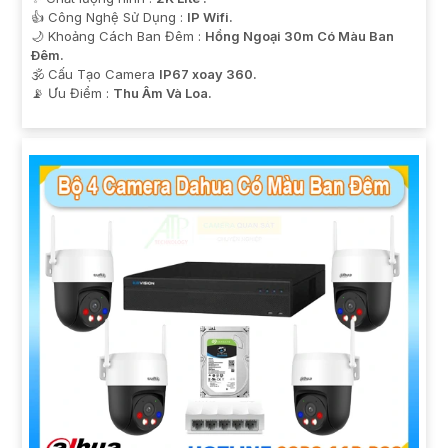
👍 Công Nghệ Sử Dụng :
IP Wifi.
🌙 Khoảng Cách Ban Đêm :
Hồng Ngoại 30m Có Màu Ban
Ðêm.
🕉️ Cấu Tạo Camera
IP67 xoay 360.
️📡 Ưu Điểm :
Thu Âm Và Loa.