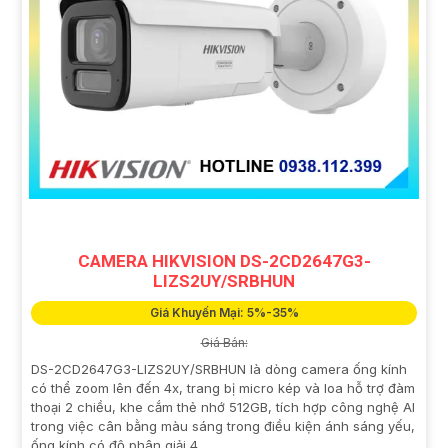
CAMERA HIKVISION DS-2CD2647G3-
LIZS2UY/SRBHUN
Giá Khuyến Mại: 5%-35%
Giá Bán:
DS-2CD2647G3-LIZS2UY/SRBHUN là dòng camera ống kính
có thể zoom lên đến 4x, trang bị micro kép và loa hỗ trợ đàm
thoại 2 chiều, khe cắm thẻ nhớ 512GB, tích hợp công nghệ AI
trong việc cân bằng màu sáng trong điều kiện ánh sáng yếu,
ống kính có độ phân giải 4