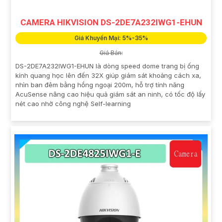
CAMERA HIKVISION DS-2DE7A232IWG1-EHUN
Giá Khuyến Mại: 5%-35%
Giá Bán:
DS-2DE7A232IWG1-EHUN là dòng speed dome trang bị ống
kính quang học lên đến 32X giúp giám sát khoảng cách xa,
nhìn ban đêm bằng hồng ngoại 200m, hỗ trợ tính năng
AcuSense nâng cao hiệu quả giám sát an ninh, có tốc độ lấy
nét cao nhờ công nghệ Self-learning