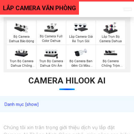
LẮP CAMERA VĂN PHÒNG
Bộ Camera Full
Bộ Camera
Lắp Camera Giá
Lắp Trọn Bộ
Color Dahua
Dahua Báo Động
Rẻ Trọn Gói
Camera Dahua
Trọn Bộ Camera
Trọn Bộ Camera
Bộ Camera Ban
Bộ Camera
Dahua Chống
Dahua Ghi Âm
Đêm Có Màu
Chống Trộm
Trộm
Kbvision
Visioncop
CAMERA HILOOK AI
Chúng tôi xin trân trọng giới thiệu dịch vụ lắp đặt