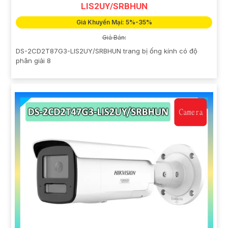
LIS2UY/SRBHUN
Giá Khuyến Mại: 5%-35%
Giá Bán:
DS-2CD2T87G3-LIS2UY/SRBHUN trang bị ống kính có độ
phân giải 8