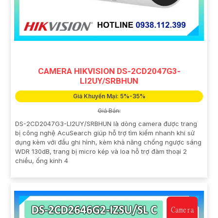
CAMERA HIKVISION DS-2CD2047G3-
LI2UY/SRBHUN
Giá Khuyến Mại: 5%-35%
Giá Bán:
DS-2CD2047G3-LI2UY/SRBHUN là dòng camera được trang
bị công nghệ AcuSearch giúp hỗ trợ tìm kiếm nhanh khi sử
dụng kèm với đầu ghi hình, kèm khả năng chống ngược sáng
WDR 130dB, trang bị micro kép và loa hỗ trợ đàm thoại 2
chiều, ống kính 4