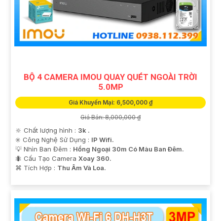
BỘ 4 CAMERA IMOU QUAY QUÉT NGOÀI TRỜI
5.0MP
Giá Khuyến Mại: 6,500,000 ₫
Giá Bán: 8,000,000 ₫
🔆 Chất lượng hình :
3k .
✳️ Công Nghệ Sử Dụng :
IP Wifi.
💡 Nhìn Ban Đêm :
Hồng Ngoại 30m Có Màu Ban Ðêm.
🐜 Cấu Tạo Camera
Xoay 360.
️⌘ Tích Hợp :
Thu Âm Và Loa.