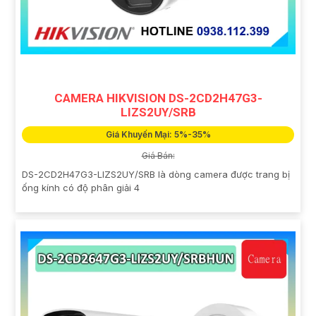
CAMERA HIKVISION DS-2CD2H47G3-
LIZS2UY/SRB
Giá Khuyến Mại: 5%-35%
Giá Bán:
DS-2CD2H47G3-LIZS2UY/SRB là dòng camera được trang bị
ống kính có độ phân giải 4