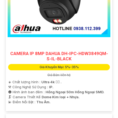
CAMERA IP 8MP DAHUA DH-IPC-HDW3849QM-
S-IL-BLACK
Giá Khuyến Mại: 5%-35%
Giá Bán: liên hệ
☀️ Chất lượng hình :
Ultra 4k 👍🏾 .
⚒ Công Nghệ Sử Dụng :
IP.
🌚 Hình ảnh ban đêm :
Hồng Ngoại 50m Hồng Ngoại SMD.
🗜️ Camera Thiết Kế
Dome Kim loại + Nhựa.
️💫 Điểm Nỗi Bật :
Thu Âm.