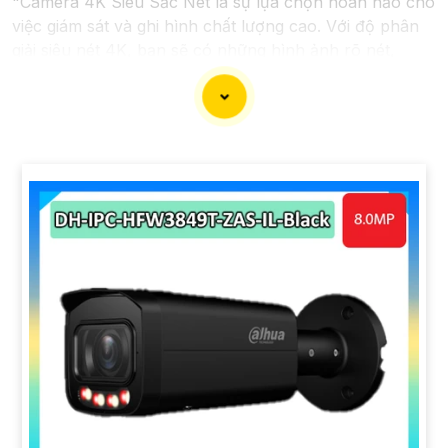
"Camera 4K Siêu Sắc Nét là sự lựa chọn hoàn hảo cho
việc giám sát và ghi hình chất lượng cao. Với độ phân
giải siêu nét 4K, bạn sẽ có những hình ảnh rõ nét,
sống động và chi tiết. Được trang bị công nghệ hiện
đại, Camera này cung cấp hình ảnh chất lượng ngay cả
trong điều kiện ánh sáng yếu. 〘 Chú trọn lớn nhất là
tính năng ghi hình dài hạn và khả năng ghi đồng thời
nhiều góc quay giúp bạn bảo vệ nhà cửa và tài sản một
cách hiệu quả. Với thiết kế tiện lợi, dễ dàng lắp đặt và
sử dụng, Camera 4K Siêu Sắc Nét là sự lựa chọn hàng
đầu cho hệ thống an ninh của bạn."