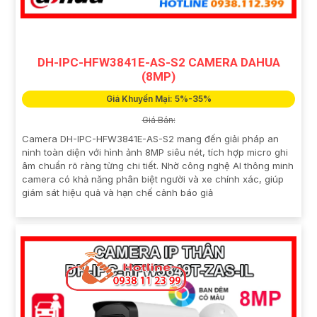
DH-IPC-HFW3841E-AS-S2 CAMERA DAHUA
(8MP)
Giá Khuyến Mại: 5%-35%
Giá Bán:
Camera DH-IPC-HFW3841E-AS-S2 mang đến giải pháp an
ninh toàn diện với hình ảnh 8MP siêu nét, tích hợp micro ghi
âm chuẩn rõ ràng từng chi tiết. Nhờ công nghệ AI thông minh
camera có khả năng phân biệt người và xe chính xác, giúp
giám sát hiệu quả và hạn chế cảnh báo giả