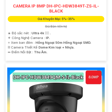
CAMERA IP 8MP DH-IPC-HDW3849T-ZS-IL-
BLACK
Giá Khuyến Mại: 5%-35%
Giá Bán: liên hệ
☀️ Độ sắc nét :
Ultra 4k 👍🏾 .
⚜️ Công Nghệ Camera :
IP.
⭐ Xem ban đêm :
Hồng Ngoại 50m Hồng Ngoại SMD.
⛓ Camera Thiết Kế
Dome Kim loại + Nhựa.
️↭ Điểm Nỗi Bật :
Thu Âm.