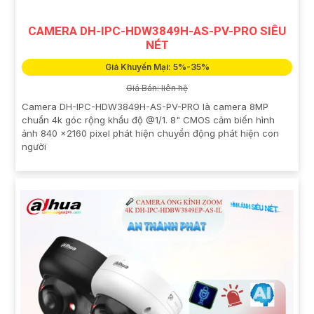
CAMERA DH-IPC-HDW3849H-AS-PV-PRO SIÊU
NÉT
Giá Khuyến Mại: 5%-35%
Giá Bán: liên hệ
Camera DH-IPC-HDW3849H-AS-PV-PRO là camera 8MP
chuẩn 4k góc rộng khẩu độ @1/1. 8" CMOS cảm biến hình
ảnh 840 ×2160 pixel phát hiện chuyển động phát hiện con
người