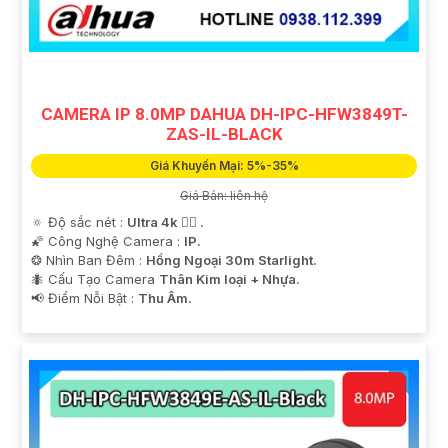
'
CAMERA IP 8.0MP DAHUA DH-IPC-HFW3849T-
ZAS-IL-BLACK
Giá Khuyến Mại: 5%-35%
Giá Bán: liên hệ
🔅 Độ sắc nét :
Ultra 4k 👍🏾 .
🌠 Công Nghệ Camera :
IP.
❂ Nhìn Ban Đêm :
Hồng Ngoại 30m Starlight.
🐜 Cấu Tạo Camera
Thân Kim loại + Nhựa.
️📢 Điểm Nỗi Bật :
Thu Âm.