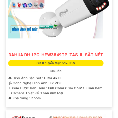
DAHUA DH-IPC-HFW3849TP-ZAS-IL SẮT NÉT
Giá Khuyến Mại: 5%-35%
Giá Bán:
👁 Hình Ảnh Sắc nét :
Ultra 4k 👍🏾 .
🕉️ Công Nghệ Hình Ảnh :
IP POE.
⭐ Xem Được Ban Đêm :
Full Color 60m Có Màu Ban Ðêm.
↕️ Camera Thiết Kế
Thân Kim loại.
️🔔 Khả Năng :
Zoom.