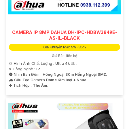
CAMERA IP 8MP DAHUA DH-IPC-HDBW3849E-
AS-IL-BLACK
Giá Khuyến Mại: 5%-35%
Giá Bán: liên hệ
🔆 Hình Ành Chất Lượng :
Ultra 4k 👍🏾 .
®️ Công Nghệ :
IP.
🌚 Nhìn Ban Đêm :
Hồng Ngoại 30m Hồng Ngoại SMD.
🌧️ Cấu Tạo Camera
Dome Kim loại + Nhựa.
️✤ Tích Hợp :
Thu Âm.