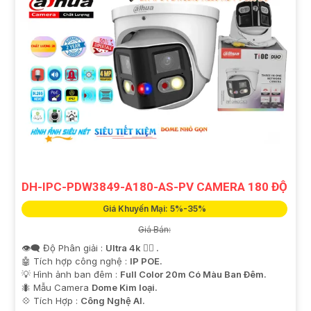
DH-IPC-PDW3849-A180-AS-PV CAMERA 180 ĐỘ
Giá Khuyến Mại: 5%-35%
Giá Bán:
👁️‍🗨 Độ Phân giải :
Ultra 4k 👍🏾 .
🤖️ Tích hợp công nghệ :
IP POE.
💡 Hình ảnh ban đêm :
Full Color 20m Có Màu Ban Ðêm.
🐜 Mẫu Camera
Dome Kim loại.
️💠 Tích Hợp :
Công Nghệ AI.