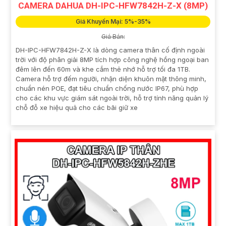
CAMERA DAHUA DH-IPC-HFW7842H-Z-X (8MP)
Giá Khuyến Mại: 5%-35%
Giá Bán:
DH-IPC-HFW7842H-Z-X là dòng camera thân cố định ngoài
trời với độ phân giải 8MP tích hợp công nghệ hồng ngoại ban
đêm lên đến 60m và khe cắm thẻ nhớ hỗ trợ tối đa 1TB.
Camera hỗ trợ đếm người, nhận diện khuôn mặt thông minh,
chuẩn nén POE, đạt tiêu chuẩn chống nước IP67, phù hợp
cho các khu vực giám sát ngoài trời, hỗ trợ tính năng quản lý
chỗ đỗ xe hiệu quả cho các bãi giữ xe