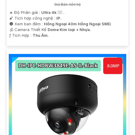
Giá Bán: liên hệ
☀️ Độ Phân giải :
Ultra 4k 👍🏾 .
🌠 Tích hợp công nghệ :
IP.
🌚 Xem ban đêm :
Hồng Ngoại 40m Hồng Ngoại SMD.
🕉️ Camera Thiết Kế
Dome Kim loại + Nhựa.
️ƒ Tích Hợp :
Thu Âm.