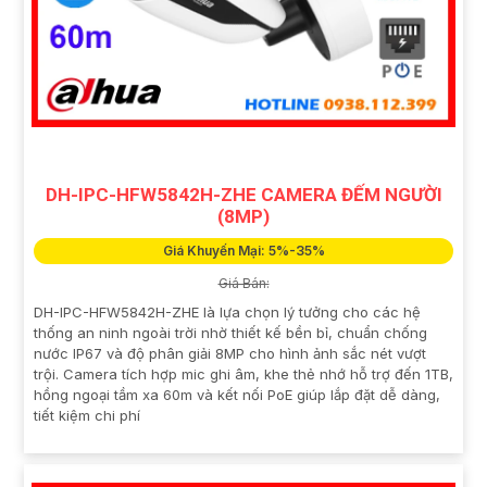
DH-IPC-HFW5842H-ZHE CAMERA ĐẾM NGƯỜI
(8MP)
Giá Khuyến Mại: 5%-35%
Giá Bán:
DH-IPC-HFW5842H-ZHE là lựa chọn lý tưởng cho các hệ
thống an ninh ngoài trời nhờ thiết kế bền bỉ, chuẩn chống
nước IP67 và độ phân giải 8MP cho hình ảnh sắc nét vượt
trội. Camera tích hợp mic ghi âm, khe thẻ nhớ hỗ trợ đến 1TB,
hồng ngoại tầm xa 60m và kết nối PoE giúp lắp đặt dễ dàng,
tiết kiệm chi phí