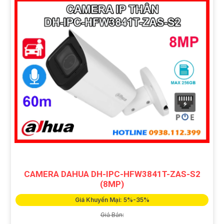
CAMERA DAHUA DH-IPC-HFW3841T-ZAS-S2
(8MP)
Giá Khuyến Mại: 5%-35%
Giá Bán: