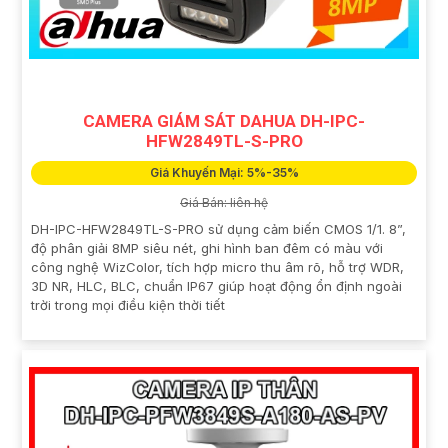
CAMERA GIÁM SÁT DAHUA DH-IPC-
HFW2849TL-S-PRO
Giá Khuyến Mại: 5%-35%
Giá Bán: liên hệ
DH-IPC-HFW2849TL-S-PRO sử dụng cảm biến CMOS 1/1. 8”,
độ phân giải 8MP siêu nét, ghi hình ban đêm có màu với
công nghệ WizColor, tích hợp micro thu âm rõ, hỗ trợ WDR,
3D NR, HLC, BLC, chuẩn IP67 giúp hoạt động ổn định ngoài
trời trong mọi điều kiện thời tiết