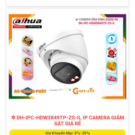
✲ DH-IPC-HDW3849TP-ZS-IL IP CAMERA GIÁM
SÁT GIÁ RẺ
Giá Khuyến Mại: 5%-35%