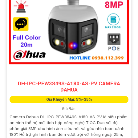
DH-IPC-PFW3849S-A180-AS-PV CAMERA
DAHUA
Giá Khuyến Mại: 5%-35%
Giá Bán:
Camera Dahua DH-IPC-PFW3849S-A180-AS-PV là siêu phẩm
an ninh thế hệ mới tích hợp công nghệ TiOC Duo với độ
phân giải 8MP cho hình ảnh siêu nét và góc nhìn toàn cảnh
180°. Hỗ trợ ghi hình ban đêm vượt trội với hồng ngoại 25m,