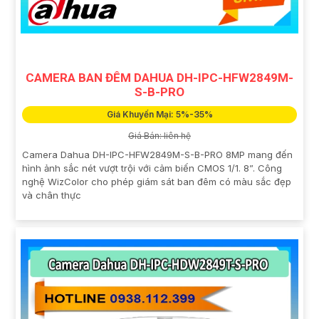
CAMERA BAN ĐÊM DAHUA DH-IPC-HFW2849M-
S-B-PRO
Giá Khuyến Mại: 5%-35%
Giá Bán: liên hệ
Camera Dahua DH-IPC-HFW2849M-S-B-PRO 8MP mang đến
hình ảnh sắc nét vượt trội với cảm biến CMOS 1/1. 8”. Công
nghệ WizColor cho phép giám sát ban đêm có màu sắc đẹp
và chân thực