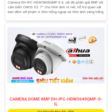
Camera DH-IPC-HDW3849QMP-S-IL với độ phân giải 8MP với
cảm biến CMOS 1/2. 7" cho hình ảnh rõ nét, hỗ trợ quan sát
ban đêm với phạm vi 30m hồng ngoại và 30m ánh sáng trắng
CAMERA DOME 8MP DH-IPC-HDW3649QMP-S-
IL
Giá Khuyến Mại: 5%-35%