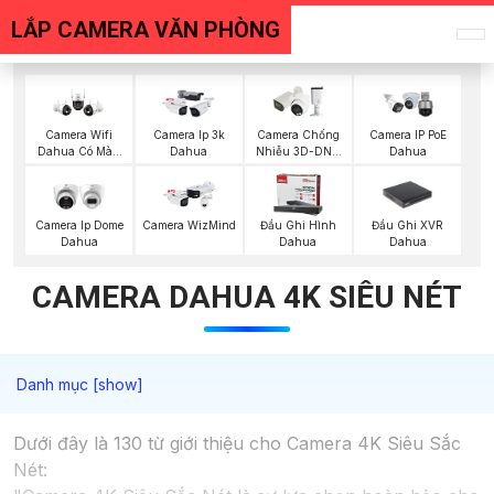
LẮP CAMERA VĂN PHÒNG
Camera Wifi
Camera Ip 3k
Camera Chống
Camera IP PoE
Dahua Có Màu
Dahua
Nhiễu 3D-DNR
Dahua
Ban Đêm
Dahua
Đầu Ghi XVR
Camera Ip Dome
Camera WizMind
Đầu Ghi Hình
Dahua
Dahua
Dahua
CAMERA DAHUA 4K SIÊU NÉT
Dưới đây là 130 từ giới thiệu cho Camera 4K Siêu Sắc
Nét: