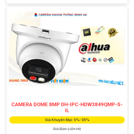
CAMERA DOME 8MP DH-IPC-HDW3849QMP-S-
IL
Giá Khuyến Mại: 5%-35%
Giá Bán: Liên Hệ