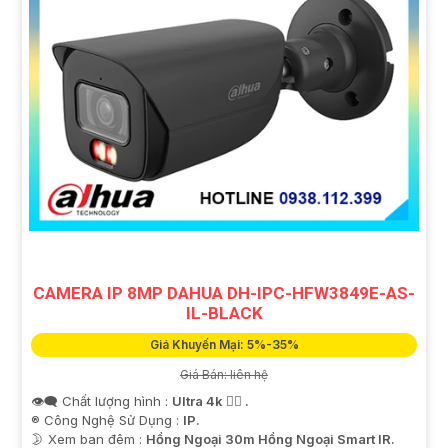
CAMERA IP 8MP DAHUA DH-IPC-HFW3849E-AS-
IL-BLACK
Giá Khuyến Mại: 5%-35%
Giá Bán: liên hệ
👁️‍🗨 Chất lượng hình :
Ultra 4k 👍🏾 .
®️ Công Nghệ Sử Dụng :
IP.
🌛 Xem ban đêm :
Hồng Ngoại 30m Hồng Ngoại Smart IR.