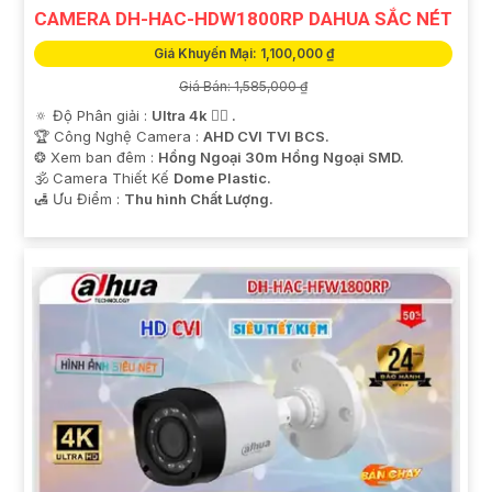
CAMERA DH-HAC-HDW1800RP DAHUA SẮC NÉT
Giá Khuyến Mại: 1,100,000 ₫
Giá Bán: 1,585,000 ₫
🔅 Độ Phân giải :
Ultra 4k 👍🏾 .
🏆 Công Nghệ Camera :
AHD CVI TVI BCS.
❂ Xem ban đêm :
Hồng Ngoại 30m Hồng Ngoại SMD.
🕉️ Camera Thiết Kế
Dome Plastic.
️🛃 Ưu Điểm :
Thu hình Chất Lượng.