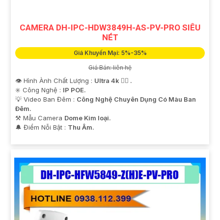
CAMERA DH-IPC-HDW3849H-AS-PV-PRO SIÊU
NÉT
Giá Khuyến Mại: 5%-35%
Giá Bán: liên hệ
'
👁 Hình Ành Chất Lượng :
Ultra 4k 👍🏾 .
✳️ Công Nghệ :
IP POE.
💡 Video Ban Đêm :
Công Nghệ Chuyên Dụng Có Màu Ban
Ðêm.
⚒ Mẫu Camera
Dome Kim loại.
️🔔 Điểm Nỗi Bật :
Thu Âm.