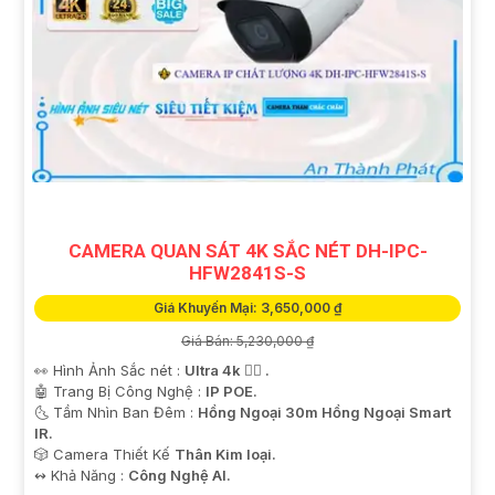
CAMERA QUAN SÁT 4K SẮC NÉT DH-IPC-
HFW2841S-S
Giá Khuyến Mại: 3,650,000 ₫
Giá Bán: 5,230,000 ₫
👀 Hình Ảnh Sắc nét :
Ultra 4k 👍🏾 .
🤖️ Trang Bị Công Nghệ :
IP POE.
🌜 Tầm Nhìn Ban Đêm :
Hồng Ngoại 30m Hồng Ngoại Smart
IR.
🎲 Camera Thiết Kế
Thân Kim loại.
️↭ Khả Năng :
Công Nghệ AI.