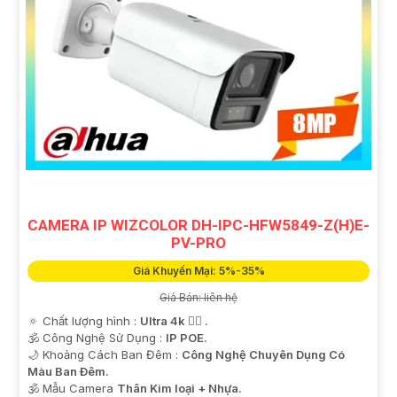
CAMERA IP WIZCOLOR DH-IPC-HFW5849-Z(H)E-
PV-PRO
Giá Khuyến Mại: 5%-35%
Giá Bán: liên hệ
🔅 Chất lượng hình :
Ultra 4k 👍🏾 .
🕉️ Công Nghệ Sử Dụng :
IP POE.
🌙 Khoảng Cách Ban Đêm :
Công Nghệ Chuyên Dụng Có
Màu Ban Ðêm.
🕉️ Mẫu Camera
Thân Kim loại + Nhựa.