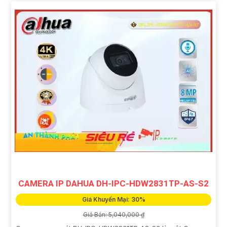
CAMERA IP DAHUA DH-IPC-HDW2831TP-AS-S2
Giá Khuyến Mại: 30%
Giá Bán: 5,040,000 ₫