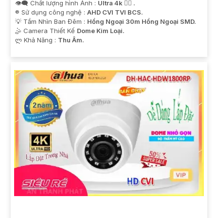
👁️‍🗨 Chất lượng hình Ảnh :
Ultra 4k 👍🏾 .
®️ Sử dụng công nghệ :
AHD CVI TVI BCS.
💡 Tầm Nhìn Ban Đêm :
Hồng Ngoại 30m Hồng Ngoại SMD.
🤹 Camera Thiết Kế
Dome Kim Loại.
️ლ Khả Năng :
Thu Âm.