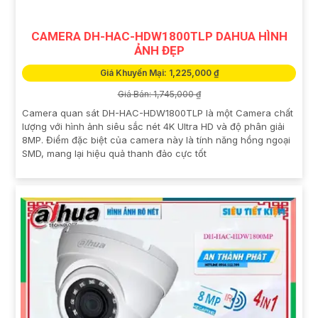
CAMERA DH-HAC-HDW1800TLP DAHUA HÌNH
ẢNH ĐẸP
Giá Khuyến Mại: 1,225,000 ₫
Giá Bán: 1,745,000 ₫
Camera quan sát DH-HAC-HDW1800TLP là một Camera chất
lượng với hình ảnh siêu sắc nét 4K Ultra HD và độ phân giải
8MP. Điểm đặc biệt của camera này là tính năng hồng ngoại
SMD, mang lại hiệu quả thanh đảo cực tốt