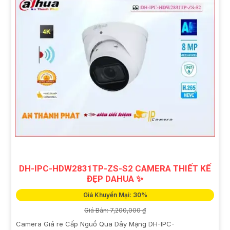
DH-IPC-HDW2831TP-ZS-S2 CAMERA THIẾT KẾ
ĐẸP DAHUA ✨
Giá Khuyến Mại: 30%
Giá Bán: 7,200,000 ₫
Camera Giá re Cấp Nguồ Qua Dây Mạng DH-IPC-