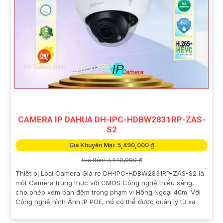
CAMERA IP DAHUA DH-IPC-HDBW2831RP-ZAS-
S2
Giá Khuyến Mại: 5,490,000 ₫
Giá Bán: 7,440,000 ₫
Thiết bị Loại Camera Giá re DH-IPC-HDBW2831RP-ZAS-S2 là
một Camera trung thực với CMOS Công nghệ thiếu sáng,
cho phép xem ban đêm trong phạm vi Hồng Ngoại 40m. Với
Công nghệ hình Ảnh IP POE, nó có thể được quản lý từ xa