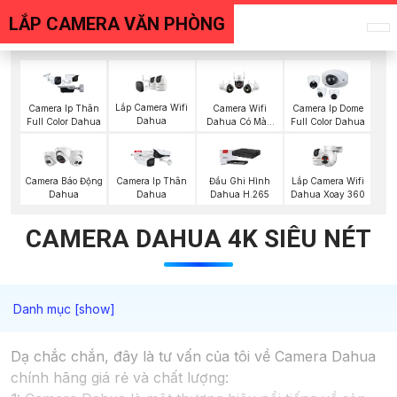
LẮP CAMERA VĂN PHÒNG
Lắp Camera Wifi
Camera Ip Thân
Camera Wifi
Camera Ip Dome
Dahua
Full Color Dahua
Dahua Có Màu
Full Color Dahua
Ban Đêm
Lắp Camera Wifi
Camera Báo Động
Camera Ip Thân
Đầu Ghi Hình
Dahua Xoay 360
Dahua
Dahua
Dahua H.265
CAMERA DAHUA 4K SIÊU NÉT
Dạ chắc chắn, đây là tư vấn của tôi về Camera Dahua
chính hãng giá rẻ và chất lượng: