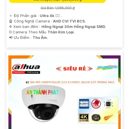
Giá Bán: 1,985,000 ₫
🔅 Độ Phân giải :
Ultra 4k 👍🏾 .
🤖️ Công Nghệ Camera :
AHD CVI TVI BCS.
❈ Xem ban đêm :
Hồng Ngoại 30m Hồng Ngoại SMD.
⛓ Camera Theo Mẫu
Thân Kim Loại.
️📢 Ưu Điểm :
Thu Âm.