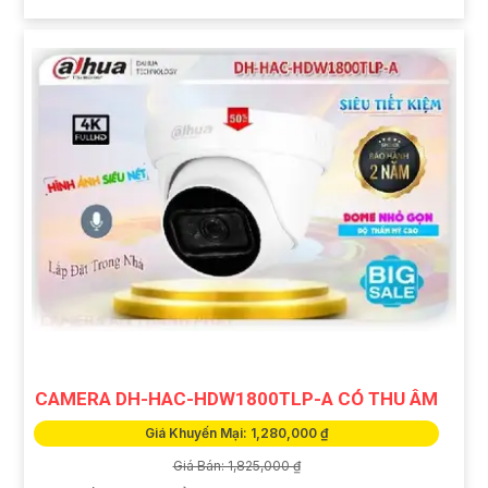
CAMERA DH-HAC-HDW1800TLP-A CÓ THU ÂM
Giá Khuyến Mại: 1,280,000 ₫
Giá Bán: 1,825,000 ₫