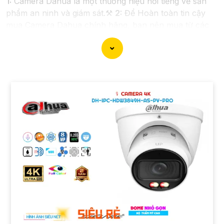
1:
Camera Dahua là một thương hiệu nổi tiếng về sản
phẩm an ninh và giám sát.⚒
2:
Để Hoàn toàn tin cậy
mua Camera Dahua chính hãng, bạn nên mua từ các
cửa hàng uy tín hoặc các đại lý chính thức của
Dahua.☄️
3:
Mức giá của Camera Dahua có thể thay đổi
tùy vào model và chức năng của camera. Bạn nên tìm
hiểu kỹ trước khi đầu tư.🎖️
4:
Chất lượng của Camera
Dahua được đánh giá cao với độ phân giải cao, tính
năng thông minh và độ tin cậy.💖
5:
Nếu bạn muốn tìm
camera Dahua giá rẻ, bạn có thể tham khảo trên các
website thương mại điện tử hoặc tại các cửa hàng điện
tử.
Hy vọng rằng những thông tin trên sẽ giúp bạn chọn
lựa được Camera Dahua chính hãng, giá rẻ và chất
lượng. Nếu bạn có thêm câu hỏi hoặc cần tư vấn thêm,
đừng ngần ngại để lại Cung cấp cho công trình biết.