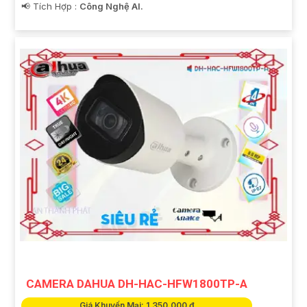
️📢 Tích Hợp :
Công Nghệ AI.
CAMERA DAHUA DH-HAC-HFW1800TP-A
Giá Khuyến Mại: 1,350,000 ₫