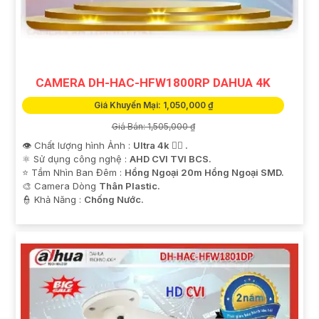
CAMERA DH-HAC-HFW1800RP DAHUA 4K
Giá Khuyến Mại: 1,050,000 ₫
Giá Bán: 1,505,000 ₫
👁 Chất lượng hình Ảnh :
Ultra 4k 👍🏾 .
⚛️ Sử dụng công nghệ :
AHD CVI TVI BCS.
⭐ Tầm Nhìn Ban Đêm :
Hồng Ngoại 20m Hồng Ngoại SMD.
🎨 Camera Dòng
Thân Plastic.
️👮 Khả Năng :
Chống Nước.