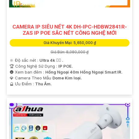
CAMERA IP SIÊU NÉT 4K DH-IPC-HDBW2841R-
ZAS IP POE SẮC NÉT CÔNG NGHỆ MỚI
Giá Khuyến Mại: 5,650,000 ₫
Giá Bán: 8,080,000 ₫
🔆 Độ sắc nét :
Ultra 4k 👍🏾 .
🏆 Công Nghệ Sử Dụng :
IP POE.
🌚 Xem ban đêm :
Hồng Ngoại 40m Hồng Ngoại Smart IR.
💎 Camera Theo Mẫu
Dome Kim loại.
️🔮 Ưu Điểm :
Thu Âm.