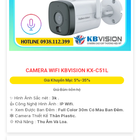
CAMERA WIFI KBVISION KX-C51L
Giá Khuyến Mại: 5%-35%
Giá Bán: liên hệ
✨ Hình Ảnh Sắc nét :
3k .
👍 Công Nghệ Hình Ảnh :
IP Wifi.
🔅 Xem Được Ban Đêm :
Full Color 30m Có Màu Ban Ðêm.
🕸️ Camera Thiết Kế
Thân Plastic.
️💠 Khả Năng :
Thu Âm Và Loa.