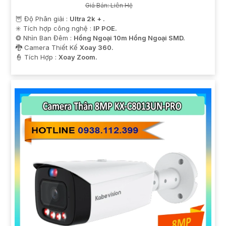
Giá Bán: Liên Hệ
🦉 Độ Phân giải :
Ultra 2k + .
✳️ Tích hợp công nghệ :
IP POE.
❂ Nhìn Ban Đêm :
Hồng Ngoại 10m Hồng Ngoại SMD.
🐉️ Camera Thiết Kế
Xoay 360.
️👮 Tích Hợp :
Xoay Zoom.