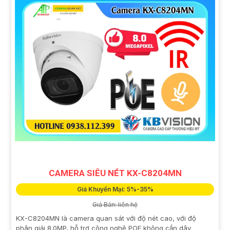
CAMERA SIÊU NÉT KX-C8204MN
Giá Khuyến Mại: 5%-35%
Giá Bán: liên hệ
KX-C8204MN là camera quan sát với độ nét cao, với độ
phân giải 8.0MP, hỗ trợ công nghệ POE không cần dây