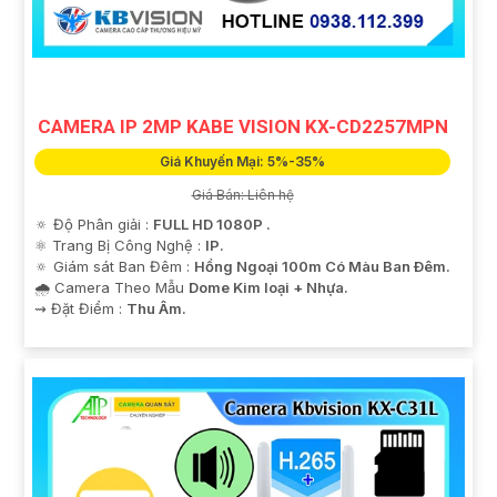
CAMERA IP 2MP KABE VISION KX-CD2257MPN
Giá Khuyến Mại: 5%-35%
Giá Bán: Liên hệ
🔅 Độ Phân giải :
FULL HD 1080P .
⚛️ Trang Bị Công Nghệ :
IP.
🔅 Giám sát Ban Đêm :
Hồng Ngoại 100m Có Màu Ban Ðêm.
🌧️ Camera Theo Mẫu
Dome Kim loại + Nhựa.
️⇝ Đặt Điểm :
Thu Âm.
'