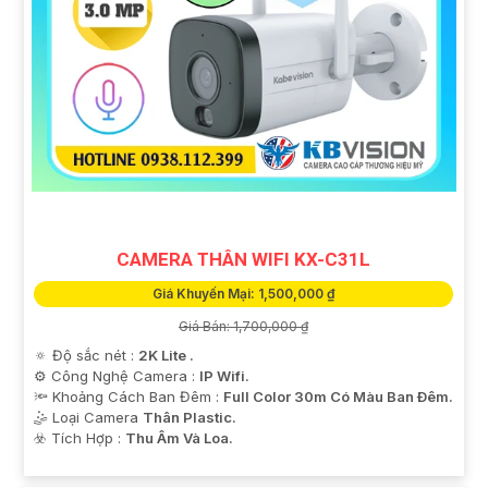
CAMERA THÂN WIFI KX-C31L
Giá Khuyến Mại: 1,500,000 ₫
Giá Bán: 1,700,000 ₫
🔅 Độ sắc nét :
2K Lite .
⚙ Công Nghệ Camera :
IP Wifi.
🔦 Khoảng Cách Ban Đêm :
Full Color 30m Có Màu Ban Ðêm.
🤹 Loại Camera
Thân Plastic.
️☣️ Tích Hợp :
Thu Âm Và Loa.