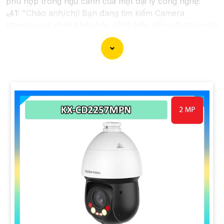
phù hợp trong ngữ cảnh của một đại lý công nghệ:
🛃
1:
"Chào anh/chị! Bạn đang tìm kiếm Camera
Kbvision với chiết khấu hấp dẫn? Hãy đến với chúng tôi
để nhận ưu đãi đặc biệt và được tư vấn về giải pháp
chính xác nhất cho nhu cầu an ninh của bạn!"
️🏅️
2:
"Bạn muốn mua Camera Kbvision với giá ưu đãi
và giải pháp phù hợp? Liên hệ ngay với chúng tôi để
được hỗ trợ tốt nhất từ đội ngũ chuyên gia có kinh
nghiệm!"
️🥈
3:
"Chúng tôi cam kết cung cấp Camera Kbvision
chính hãng với chiết khấu cao nhất trên thị trường.
Hãy đến với chúng tôi để trải nghiệm dịch vụ tốt nhất
và nhận được sự tư vấn chuyên nghiệp về giải pháp an
ninh cần thiết!"
Hy vọng những câu giới thiệu trên sẽ giúp bạn thành
công trong việc tiếp cận khách hàng và tăng cơ hội
bán hàng của bạn. Nếu có bất kỳ yêu cầu hay câu hỏi
nào khác, bạn có thể chia sẻ để tôi hỗ trợ bạn tốt hơn!