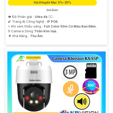
Giá Khuyến Mại: 5%-35%
Giá Bán:
👁 Độ Phân giải :
Ultra 4k 👍🏾 .
🌠 Trang Bị Công Nghệ :
IP POE.
⭐ Khi xem thiếu sáng :
Full Color 50m Có Màu Ban Ðêm.
⛓ Camera Dòng
Thân Kim loại.
️🔈 Khả Năng :
Thu Âm.