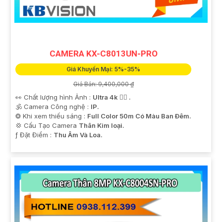
CAMERA KX-C8013UN-PRO
Giá Khuyến Mại: 5%-35%
Giá Bán: 9,400,000 ₫
👀 Chất lượng hình Ảnh :
Ultra 4k 👍🏾 .
🕉️ Camera Công nghệ :
IP.
❂ Khi xem thiếu sáng :
Full Color 50m Có Màu Ban Ðêm.
💢 Cấu Tạo Camera
Thân Kim loại.
️ƒ Đặt Điểm :
Thu Âm Và Loa.