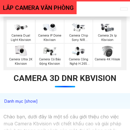
LẮP CAMERA VĂN PHÒNG
Camera Dual
Camera IP Dome
Camera Chip
Camera 2k Ip
Light Kbvision
Kbviison
Sony NIR
Kbvision
KBvision
Camera Ultra 2K
Camera Có Báo
Camera Công
Camera 4K Hilook
Kbvision
Động Kbvision
Nghệ H.265
Hikvision
CAMERA 3D DNR KBVISION
Chào bạn, dưới đây là một số câu giới thiệu cho việc
mua Camera Kbvision với chiết khấu cao và giải pháp