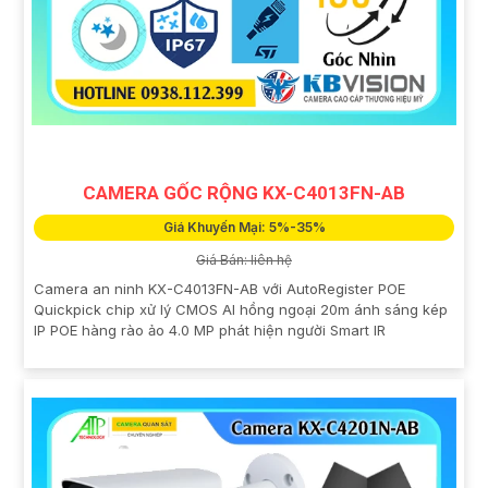
CAMERA GỐC RỘNG KX-C4013FN-AB
Giá Khuyến Mại: 5%-35%
Giá Bán: liên hệ
Camera an ninh KX-C4013FN-AB với AutoRegister POE
Quickpick chip xử lý CMOS AI hồng ngoại 20m ánh sáng kép
IP POE hàng rào ảo 4.0 MP phát hiện người Smart IR