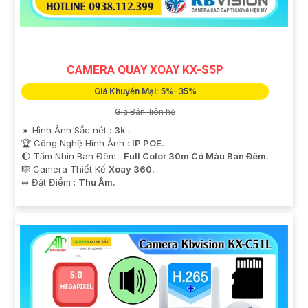
CAMERA QUAY XOAY KX-S5P
Giá Khuyến Mại: 5%-35%
Giá Bán: liên hệ
☀️ Hình Ảnh Sắc nét :
3k .
🏆 Công Nghệ Hình Ảnh :
IP POE.
🌔 Tầm Nhìn Ban Đêm :
Full Color 30m Có Màu Ban Ðêm.
🎼️ Camera Thiết Kế
Xoay 360.
️↭ Đặt Điểm :
Thu Âm.