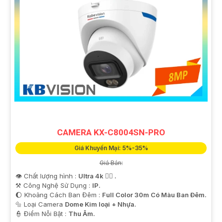
CAMERA KX-C8004SN-PRO
Giá Khuyến Mại: 5%-35%
Giá Bán:
👁 Chất lượng hình :
Ultra 4k 👍🏾 .
⚒ Công Nghệ Sử Dụng :
IP.
🌔 Khoảng Cách Ban Đêm :
Full Color 30m Có Màu Ban Ðêm.
🔩 Loại Camera
Dome Kim loại + Nhựa.
️👮 Điểm Nỗi Bật :
Thu Âm.