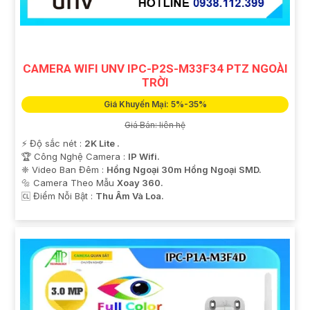
CAMERA WIFI UNV IPC-P2S-M33F34 PTZ NGOÀI
TRỜI
Giá Khuyến Mại: 5%-35%
Giá Bán: liên hệ
️⚡ Độ sắc nét :
2K Lite .
🏆 Công Nghệ Camera :
IP Wifi.
❈ Video Ban Đêm :
Hồng Ngoại 30m Hồng Ngoại SMD.
🔩 Camera Theo Mẫu
Xoay 360.
️🆑 Điểm Nỗi Bật :
Thu Âm Và Loa.