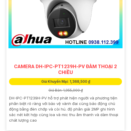
CAMERA DH-IPC-PT1239H-PV ĐÀM THOẠI 2
CHIỀU
Giá Khuyến Mại: 1,368,500 ₫
Giá Bán: 1,955,000 ₫
DH-IPC-PT1239H-PV hỗ trợ phát hiện người và phương tiện
phân biệt rõ ràng với bảo vệ vành đai cùng báo động chủ
động bằng đèn chớp và còi hú. độ phân giải 2MP ghi hình
sác nét kêt hợp cùng loa và mic thu âm thanh và dàm thoại
chát lượng cao