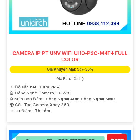
CAMERA IP PT UNV WIFI UHO-P2C-M4F4 FULL
COLOR
Giá Khuyến Mại: 5%-35%
Giá Bán: liên hệ
🔅 Độ sắc nét :
Ultra 2k + .
🤖️ Công Nghệ Camera :
IP Wifi.
❂ Nhìn Ban Đêm :
Hồng Ngoại 40m Hồng Ngoại SMD.
🐉️ Cấu Tạo Camera
Xoay 360.
️⇝ Ưu Điểm :
Thu Âm.