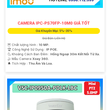
CAMERA IPC-PS70FP-10M0 GIÁ TỐT
Giá Khuyến Mại: 5%-35%
Giá Bán: Liên Hệ
🦉 Chất lượng hình :
10 MP.
🏆 Công Nghệ Sử Dụng :
IP POE.
🌜 Khoảng Cách Ban Đêm :
Hồng Ngoại 30m Kết Nối Từ Xa.
🤹 Mẫu Camera
Xoay 360.
️🔔 Tích Hợp :
Thu Âm Và Loa.