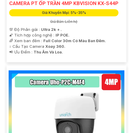
CAMERA PT ỐP TRẦN 4MP KBVISION KX-S44P
Giá Khuyến Mại: 5%-35%
Giá Bán: Liên hệ
💯 Độ Phân giải :
Ultra 2k + .
🌠 Tích hợp công nghệ :
IP POE.
🌈 Xem ban đêm :
Full Color 30m Có Màu Ban Ðêm.
↕️ Cấu Tạo Camera
Xoay 360.
️📢 Ưu Điểm :
Thu Âm Và Loa.