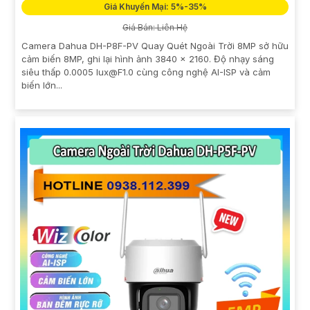
Giá Khuyến Mại: 5%-35%
Giá Bán: Liên Hệ
Camera Dahua DH-P8F-PV Quay Quét Ngoài Trời 8MP sở hữu
cảm biến 8MP, ghi lại hình ảnh 3840 × 2160. Độ nhạy sáng
siêu thấp 0.0005 lux@F1.0 cùng công nghệ AI-ISP và cảm
biến lớn...