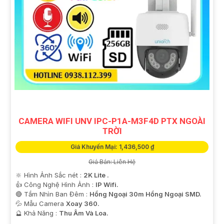
CAMERA WIFI UNV IPC-P1A-M3F4D PTX NGOÀI
TRỜI
Giá Khuyến Mại: 1,436,500 ₫
Giá Bán: Liên Hệ
🔆 Hình Ảnh Sắc nét :
2K Lite .
👍 Công Nghệ Hình Ảnh :
IP Wifi.
🔴 Tầm Nhìn Ban Đêm :
Hồng Ngoại 30m Hồng Ngoại SMD.
💦 Mẫu Camera
Xoay 360.
️🔮 Khả Năng :
Thu Âm Và Loa.