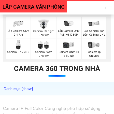
LẮP CAMERA VĂN PHÒNG
Lắp Camera UNV
Lắp Camera UNV
Lắp Camera Ban
Camera Starlight
Ghi Âm
Full Hd 1080P
Đêm Có Màu UNV
Uniview
Camera UNV 360
Camera Zoom
Camera UNV 4K
Camera Ip
Uniview
Siêu Nét
Uniview
CAMERA 360 TRONG NHÀ
Camera IP Full Color Công nghệ phù hợp sử dụng