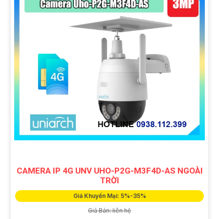
CAMERA IP 4G UNV UHO-P2G-M3F4D-AS NGOÀI
TRỜI
Giá Khuyến Mại: 5%-35%
Giá Bán: liên hệ