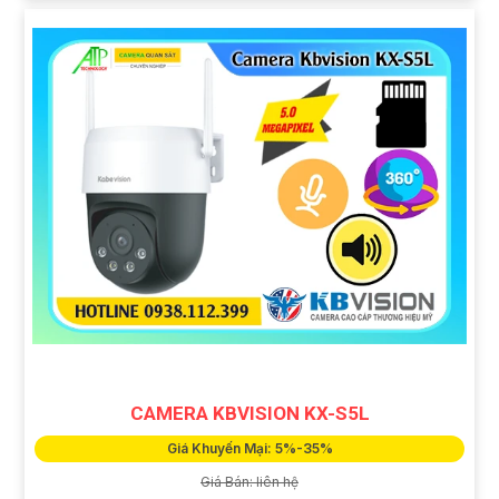
CAMERA KBVISION KX-S5L
Giá Khuyến Mại: 5%-35%
Giá Bán: liên hệ