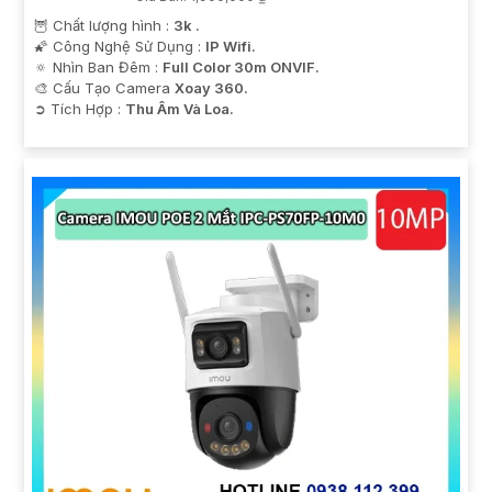
🦉 Chất lượng hình :
3k .
🌠 Công Nghệ Sử Dụng :
IP Wifi.
🔅 Nhìn Ban Đêm :
Full Color 30m ONVIF.
🎨 Cấu Tạo Camera
Xoay 360.
️➲ Tích Hợp :
Thu Âm Và Loa.