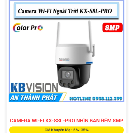
CAMERA WI-FI KX-S8L-PRO NHÌN BAN ĐÊM 8MP
Giá Khuyến Mại: 5%-35%