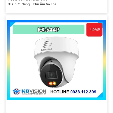
️📢 Chức Năng :
Thu Âm Và Loa.