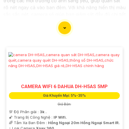
trong các môi trường có ánh sáng yếu, giúp quan sát
rõ nét ngay cả vào ban đêm. Với khả năng hiển thị màu
sắc sắc nét, camera sẽ giúp bạn giám sát đầy đủ chi tiết
và chính xác mọi hoạt động xung quanh, hình ảnh có
màu ban đêm như ban ngày.
CAMERA WIFI 6 DAHUA DH-H5AS 5MP
Giá Khuyến Mại: 5%-35%
'
Giá Bán:
💯 Độ Phân giải :
3k .
🌠 Trang Bị Công Nghệ :
IP Wifi.
🌈 Tầm Xa Ban Đêm :
Hồng Ngoại 20m Hồng Ngoại Smart IR.
↕️ Loại Camera
Xoay 360.