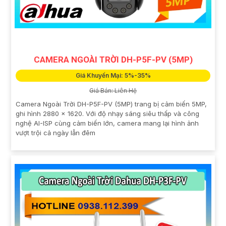
CAMERA NGOÀI TRỜI DH-P5F-PV (5MP)
Giá Khuyến Mại: 5%-35%
Giá Bán: Liên Hệ
Camera Ngoài Trời DH-P5F-PV (5MP) trang bị cảm biến 5MP,
ghi hình 2880 × 1620. Với độ nhạy sáng siêu thấp và công
nghệ AI-ISP cùng cảm biến lớn, camera mang lại hình ảnh
vượt trội cả ngày lẫn đêm