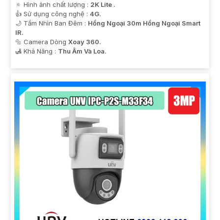
🔅 Hình ảnh chất lượng :
2K Lite .
👍 Sử dụng công nghệ :
4G.
🌙 Tầm Nhìn Ban Đêm :
Hồng Ngoại 30m Hồng Ngoại Smart
IR.
🔩 Camera Dòng
Xoay 360.
️🛃 Khả Năng :
Thu Âm Và Loa.