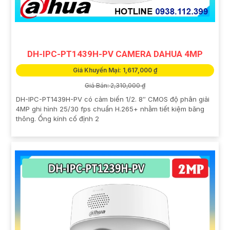
DH-IPC-PT1439H-PV CAMERA DAHUA 4MP
Giá Khuyến Mại: 1,617,000 ₫
Giá Bán: 2,310,000 ₫
DH-IPC-PT1439H-PV có cảm biến 1/2. 8″ CMOS độ phân giải
4MP ghi hình 25/30 fps chuẩn H.265+ nhằm tiết kiệm băng
thông. Ống kính cố định 2