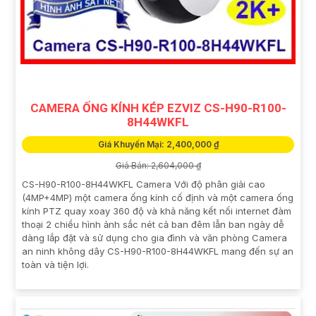
CAMERA ỐNG KÍNH KÉP EZVIZ CS-H90-R100-
8H44WKFL
Giá Khuyến Mại: 2,400,000 ₫
Giá Bán: 2,604,000 ₫
CS-H90-R100-8H44WKFL Camera Với độ phân giải cao
(4MP+4MP) một camera ống kính cố định và một camera ống
kính PTZ quay xoay 360 độ và khả năng kết nối internet đàm
thoại 2 chiều hình ảnh sắc nét cả ban đêm lẫn ban ngày dễ
dàng lắp đặt và sử dụng cho gia đình và văn phòng Camera
an ninh không dây CS-H90-R100-8H44WKFL mang đến sự an
toàn và tiện lợi.