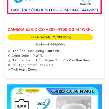
CAMERA EZVIZ CS-H80F-R100-8G444WKFL
Giá Khuyến Mại: 2,799,000 ₫
Giá Bán: 3,499,000 ₫
👀 Hình Ành Chất Lượng :
Ultra 2k + .
🌠 Công Nghệ :
IP Wifi.
🌜 Nhìn Ban Đêm :
Hồng Ngoại 30m Có Màu Ban Ðêm.
♊ Cấu Tạo Camera
Ip67 360.
️↭ Tích Hợp :
Zoom.