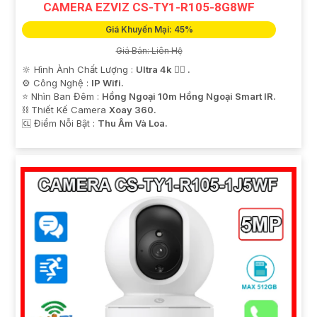
CAMERA EZVIZ CS-TY1-R105-8G8WF
Giá Khuyến Mại: 45%
Giá Bán: Liên Hệ
🔆 Hình Ành Chất Lượng :
Ultra 4k 👍🏾 .
⚙ Công Nghệ :
IP Wifi.
⭐ Nhìn Ban Đêm :
Hồng Ngoại 10m Hồng Ngoại Smart IR.
⛓ Thiết Kế Camera
Xoay 360.
️🆑 Điểm Nỗi Bật :
Thu Âm Và Loa.