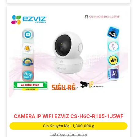
CAMERA IP WIFI EZVIZ CS-H6C-R105-1J5WF
Giá Khuyến Mại: 1,300,000 ₫
Giá Bán: 1,800,000 ₫