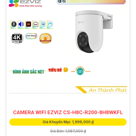
CAMERA WIFI EZVIZ CS-H8C-R200-8H8WKFL
Giá Khuyến Mại: 1,999,000 ₫
Giá Bán: 1,987,000 ₫