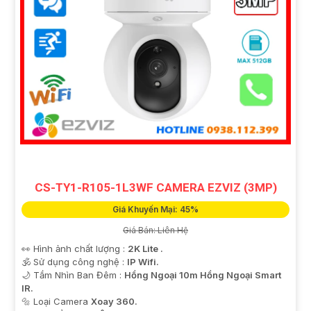
CS-TY1-R105-1L3WF CAMERA EZVIZ (3MP)
Giá Khuyến Mại: 45%
Giá Bán: Liên Hệ
👀 Hình ảnh chất lượng :
2K Lite .
🕉️ Sử dụng công nghệ :
IP Wifi.
🌙 Tầm Nhìn Ban Đêm :
Hồng Ngoại 10m Hồng Ngoại Smart
IR.
🔩 Loại Camera
Xoay 360.