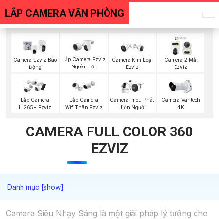
LẮP CAMERA VĂN PHÒNG
Lắp Camera Ezviz
Camera Ezviz Báo
Camera Kim Loại
Camera 2 Mắt
Ngoài Trời
Động
Ezviz
Ezviz
Lắp Camera
Lắp Camera
Camera Imou Phát
Camera Vantech
H.265+ Ezviz
WifiThân Ezviz
Hiện Người
4K
CAMERA FULL COLOR 360
EZVIZ
Camera Siêu Nhạy Sáng là một giải pháp lý tưởng cho