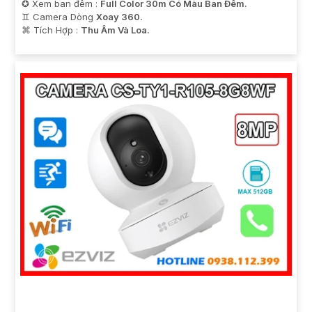
✪ Xem ban đêm :
Full Color 30m Có Màu Ban Ðêm.
♊ Camera Dòng
Xoay 360.
️⌘ Tích Hợp :
Thu Âm Và Loa.