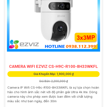
CAMERA WIFI EZVIZ CS-H9C-R100-8H33WKFL
Giá Khuyến Mại: 1,900,000 ₫
Giá Bán: 2,200,000 ₫
Camera IP Wifi CS-H9c-R100-8H33WKFL là sự lựa chọn hoàn
hảo cho hình ảnh sắc nét với độ phân giải Ultra 4k lite. Dòng
camera này cho phép xem được ban đêm với chất lượng
màu sắc như ban ngày, đến 30m