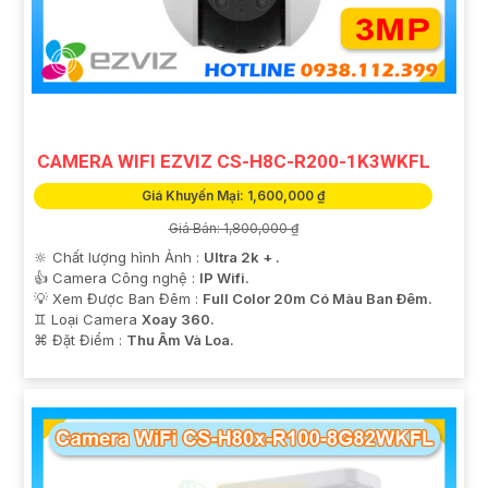
'
CAMERA WIFI EZVIZ CS-H8C-R200-1K3WKFL
Giá Khuyến Mại: 1,600,000 ₫
Giá Bán: 1,800,000 ₫
🔆 Chất lượng hình Ảnh :
Ultra 2k + .
👍 Camera Công nghệ :
IP Wifi.
💡 Xem Được Ban Đêm :
Full Color 20m Có Màu Ban Ðêm.
♊ Loại Camera
Xoay 360.
️⌘ Đặt Điểm :
Thu Âm Và Loa.