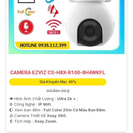
CAMERA EZVIZ CS-H8X-R100-8H4WKFL
Giá Khuyến Mại: 45%
Giá Bán: 00 ₫
👁 Hình Ành Chất Lượng :
Ultra 2k + .
⚙ Công Nghệ :
IP Wifi.
🌔 Xem ban đêm :
Full Color 20m Có Màu Ban Ðêm.
🕉️ Camera Thiết Kế
Xoay 360.
️👮 Tích Hợp :
Xoay Zoom.