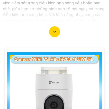
việc giám sát trong điều kiện ánh sáng yếu hoặc hạn
chế, giúp bạn có những hình ảnh rõ nét ngay cả trong
điều kiện ánh sáng kém. Với khả năng nhạy sáng cao,
camera này sẽ giúp bạn quan sát và ghi lại mọi diễn
biến một cách chi tiết và chính xác.
Camera Siêu Nhạy Sáng là một lựa chọn phù hợp cho
việc giám sát an ninh trong các khu vực yêu cầu sự rõ
ràng chi tiết trong hình ảnh vào điều kiện ánh sáng
yếu. Hãy đầu tư vào cameđể bảo vệ và giám sát an
ninh hiệu quả hơn.