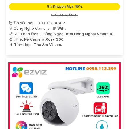
Giá Khuyến Mại: 45%
Giá Bán: Liên Hệ
🦉 Độ sắc nét :
FULL HD 1080P .
⚛️ Công Nghệ Camera :
IP Wifi.
🌙 Nhìn Ban Đêm :
Hồng Ngoại 10m Hồng Ngoại Smart IR.
🎨 Thiết Kế Camera
Xoay 360.
️🔈 Tích Hợp :
Thu Âm Và Loa.