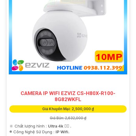
CAMERA IP WIFI EZVIZ CS-H80X-R100-
8G82WKFL
Giá Khuyến Mại: 2,500,000 ₫
Giá Bán: 2,632,000 ₫
🔆 Chất lượng hình :
Ultra 4k 👍🏾 .
®️ Công Nghệ Sử Dụng :
IP Wifi.