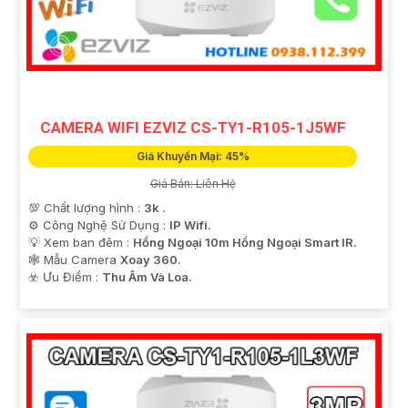
CAMERA WIFI EZVIZ CS-TY1-R105-1J5WF
Giá Khuyến Mại: 45%
Giá Bán: Liên Hệ
💯 Chất lượng hình :
3k .
⚙ Công Nghệ Sử Dụng :
IP Wifi.
💡 Xem ban đêm :
Hồng Ngoại 10m Hồng Ngoại Smart IR.
🕸️ Mẫu Camera
Xoay 360.
️☣️ Ưu Điểm :
Thu Âm Và Loa.