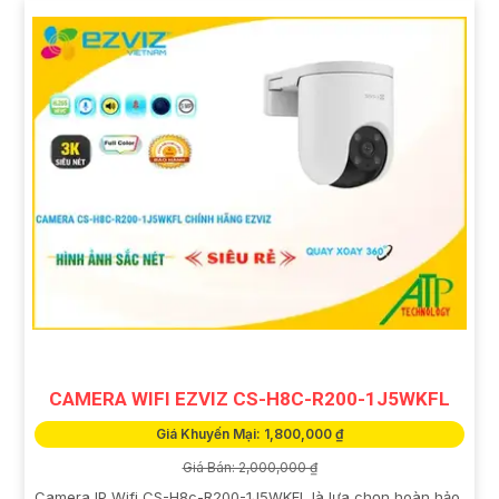
CAMERA WIFI EZVIZ CS-H8C-R200-1J5WKFL
Giá Khuyến Mại: 1,800,000 ₫
Giá Bán: 2,000,000 ₫
Camera IP Wifi CS-H8c-R200-1J5WKFL là lựa chọn hoàn hảo