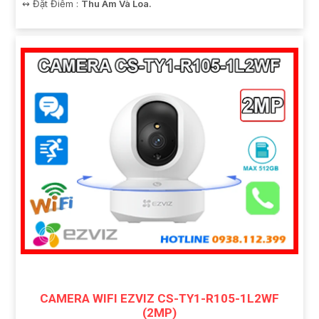
️↭ Đặt Điểm :
Thu Âm Và Loa.
CAMERA WIFI EZVIZ CS-TY1-R105-1L2WF
(2MP)