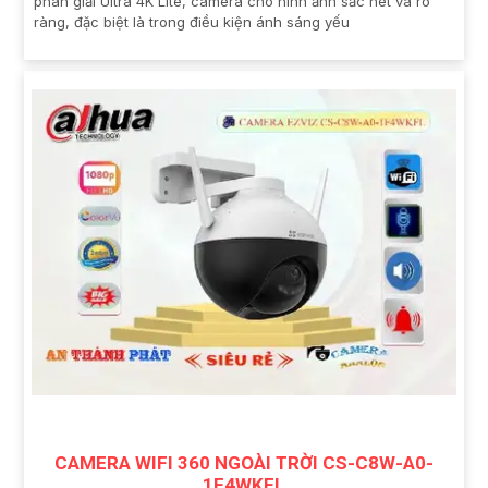
phân giải Ultra 4K Lite, camera cho hình ảnh sắc nét và rõ
ràng, đặc biệt là trong điều kiện ánh sáng yếu
CAMERA WIFI 360 NGOÀI TRỜI CS-C8W-A0-
1F4WKFL