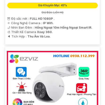
Giá Khuyến Mại: 45%
Giá Bán: Liên Hệ
🦉 Độ sắc nét :
FULL HD 1080P .
⚛️ Công Nghệ Camera :
IP Wifi.
🌙 Nhìn Ban Đêm :
Hồng Ngoại 10m Hồng Ngoại Smart IR.
🎨 Thiết Kế Camera
Xoay 360.
️🔈 Tích Hợp :
Thu Âm Và Loa.