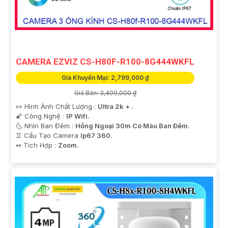
CAMERA EZVIZ CS-H80F-R100-8G444WKFL
Giá Khuyến Mại: 2,799,000 ₫
Giá Bán: 3,499,000 ₫
👀 Hình Ành Chất Lượng :
Ultra 2k + .
🌠 Công Nghệ :
IP Wifi.
🌜 Nhìn Ban Đêm :
Hồng Ngoại 30m Có Màu Ban Ðêm.
♊ Cấu Tạo Camera
Ip67 360.
️↭ Tích Hợp :
Zoom.