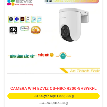
CAMERA WIFI EZVIZ CS-H8C-R200-8H8WKFL
Giá Khuyến Mại: 1,999,000 ₫
Giá Bán: 1,987,000 ₫