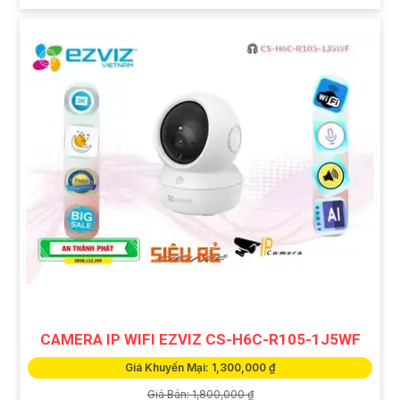
CAMERA IP WIFI EZVIZ CS-H6C-R105-1J5WF
Giá Khuyến Mại: 1,300,000 ₫
Giá Bán: 1,800,000 ₫