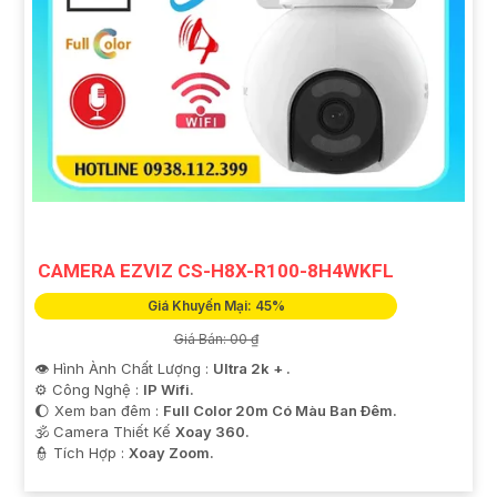
CAMERA EZVIZ CS-H8X-R100-8H4WKFL
Giá Khuyến Mại: 45%
Giá Bán: 00 ₫
👁 Hình Ành Chất Lượng :
Ultra 2k + .
⚙ Công Nghệ :
IP Wifi.
🌔 Xem ban đêm :
Full Color 20m Có Màu Ban Ðêm.
🕉️ Camera Thiết Kế
Xoay 360.
️👮 Tích Hợp :
Xoay Zoom.