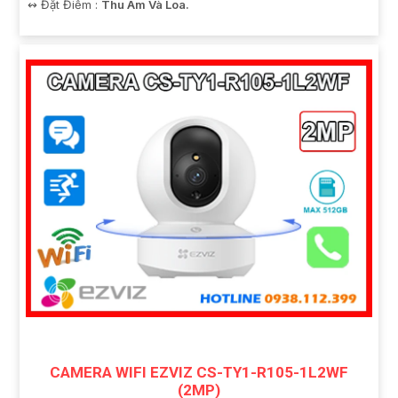
️↭ Đặt Điểm :
Thu Âm Và Loa.
CAMERA WIFI EZVIZ CS-TY1-R105-1L2WF
(2MP)