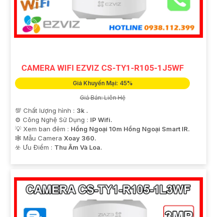
CAMERA WIFI EZVIZ CS-TY1-R105-1J5WF
Giá Khuyến Mại: 45%
Giá Bán: Liên Hệ
💯 Chất lượng hình :
3k .
⚙ Công Nghệ Sử Dụng :
IP Wifi.
💡 Xem ban đêm :
Hồng Ngoại 10m Hồng Ngoại Smart IR.
🕸️ Mẫu Camera
Xoay 360.
️☣️ Ưu Điểm :
Thu Âm Và Loa.