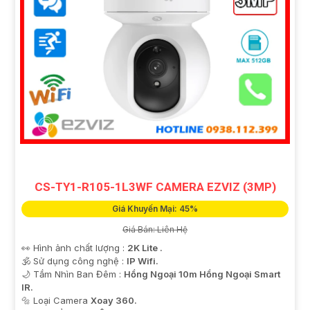
CS-TY1-R105-1L3WF CAMERA EZVIZ (3MP)
Giá Khuyến Mại: 45%
Giá Bán: Liên Hệ
👀 Hình ảnh chất lượng :
2K Lite .
🕉️ Sử dụng công nghệ :
IP Wifi.
🌙 Tầm Nhìn Ban Đêm :
Hồng Ngoại 10m Hồng Ngoại Smart
IR.
🔩 Loại Camera
Xoay 360.