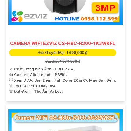
'
CAMERA WIFI EZVIZ CS-H8C-R200-1K3WKFL
Giá Khuyến Mại: 1,600,000 ₫
Giá Bán: 1,800,000 ₫
🔆 Chất lượng hình Ảnh :
Ultra 2k + .
👍 Camera Công nghệ :
IP Wifi.
💡 Xem Được Ban Đêm :
Full Color 20m Có Màu Ban Ðêm.
♊ Loại Camera
Xoay 360.
️⌘ Đặt Điểm :
Thu Âm Và Loa.