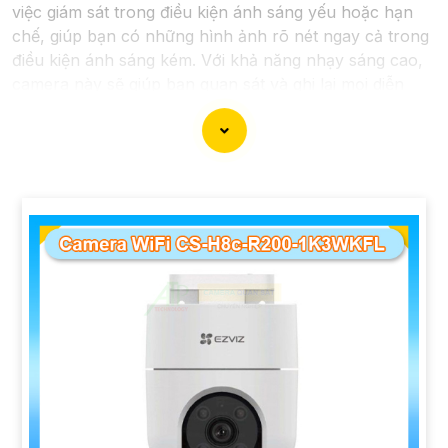
việc giám sát trong điều kiện ánh sáng yếu hoặc hạn
chế, giúp bạn có những hình ảnh rõ nét ngay cả trong
điều kiện ánh sáng kém. Với khả năng nhạy sáng cao,
camera này sẽ giúp bạn quan sát và ghi lại mọi diễn
biến một cách chi tiết và chính xác.
Camera Siêu Nhạy Sáng là một lựa chọn phù hợp cho
việc giám sát an ninh trong các khu vực yêu cầu sự rõ
ràng chi tiết trong hình ảnh vào điều kiện ánh sáng
yếu. Hãy đầu tư vào cameđể bảo vệ và giám sát an
ninh hiệu quả hơn.