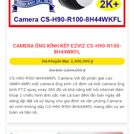
CAMERA ỐNG KÍNH KÉP EZVIZ CS-H90-R100-
8H44WKFL
Giá Khuyến Mại: 2,400,000 ₫
Giá Bán: 2,604,000 ₫
CS-H90-R100-8H44WKFL Camera Với độ phân giải cao
(4MP+4MP) một camera ống kính cố định và một camera ống
kính PTZ quay xoay 360 độ và khả năng kết nối internet đàm
thoại 2 chiều hình ảnh sắc nét cả ban đêm lẫn ban ngày dễ
dàng lắp đặt và sử dụng cho gia đình và văn phòng Camera
an ninh không dây CS-H90-R100-8H44WKFL mang đến sự an
toàn và tiện lợi.