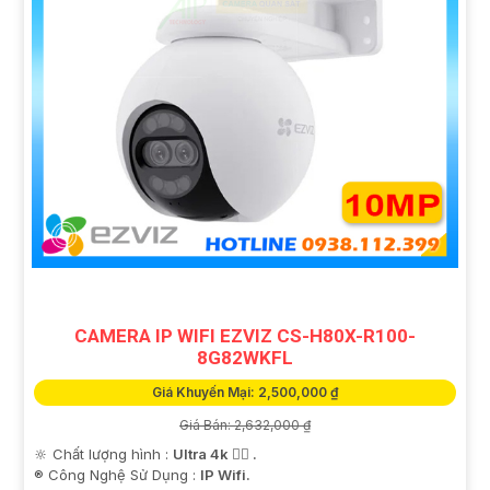
CAMERA IP WIFI EZVIZ CS-H80X-R100-
8G82WKFL
Giá Khuyến Mại: 2,500,000 ₫
Giá Bán: 2,632,000 ₫
🔆 Chất lượng hình :
Ultra 4k 👍🏾 .
®️ Công Nghệ Sử Dụng :
IP Wifi.