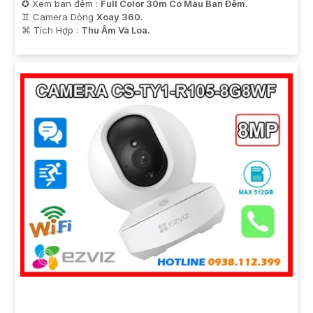
✪ Xem ban đêm :
Full Color 30m Có Màu Ban Ðêm.
♊ Camera Dòng
Xoay 360.
️⌘ Tích Hợp :
Thu Âm Và Loa.