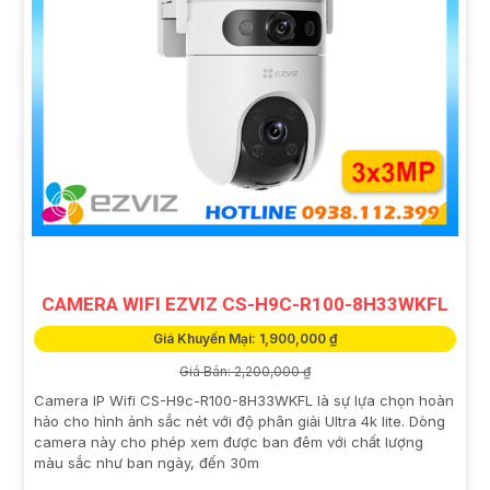
CAMERA WIFI EZVIZ CS-H9C-R100-8H33WKFL
Giá Khuyến Mại: 1,900,000 ₫
Giá Bán: 2,200,000 ₫
Camera IP Wifi CS-H9c-R100-8H33WKFL là sự lựa chọn hoàn
hảo cho hình ảnh sắc nét với độ phân giải Ultra 4k lite. Dòng
camera này cho phép xem được ban đêm với chất lượng
màu sắc như ban ngày, đến 30m