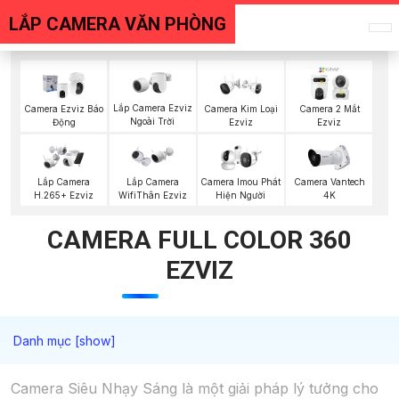
LẮP CAMERA VĂN PHÒNG
Lắp Camera Ezviz
Camera Ezviz Báo
Camera Kim Loại
Camera 2 Mắt
Ngoài Trời
Động
Ezviz
Ezviz
Lắp Camera
Lắp Camera
Camera Imou Phát
Camera Vantech
H.265+ Ezviz
WifiThân Ezviz
Hiện Người
4K
CAMERA FULL COLOR 360
EZVIZ
Camera Siêu Nhạy Sáng là một giải pháp lý tưởng cho