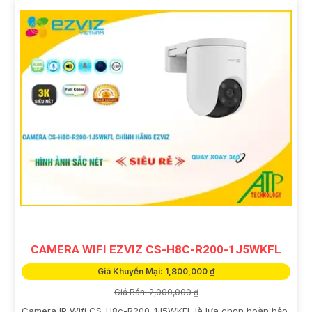
CAMERA WIFI EZVIZ CS-H8C-R200-1J5WKFL
Giá Khuyến Mại: 1,800,000 ₫
Giá Bán: 2,000,000 ₫
Camera IP Wifi CS-H8c-R200-1J5WKFL là lựa chọn hoàn hảo