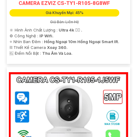
CAMERA EZVIZ CS-TY1-R105-8G8WF
Giá Khuyến Mại: 45%
Giá Bán: Liên Hệ
🔆 Hình Ành Chất Lượng :
Ultra 4k 👍🏾 .
⚙ Công Nghệ :
IP Wifi.
⭐ Nhìn Ban Đêm :
Hồng Ngoại 10m Hồng Ngoại Smart IR.
⛓ Thiết Kế Camera
Xoay 360.
️🆑 Điểm Nỗi Bật :
Thu Âm Và Loa.