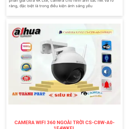
phân giải Ultra 4K Lite, camera cho hình ảnh sắc nét và rõ
ràng, đặc biệt là trong điều kiện ánh sáng yếu
CAMERA WIFI 360 NGOÀI TRỜI CS-C8W-A0-
1F4WKFL