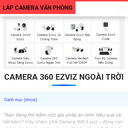
LẮP CAMERA VĂN PHÒNG
Camera Ezviz
Camera Onvif
Camera Ezviz Có
Camera Ezviz Báo
Cube
Ezviz
Chống Trộm
Động
Camera 360
Camera Siêu
Camera Vantech
Trọn Bộ Camera
Ezviz Ngoài Trời
Nhạy Sáng Ezviz
Full Hd 1080P
Nên Dùng
CAMERA 360 EZVIZ NGOÀI TRỜI
"Bạn đang tìm kiếm một giải pháp an ninh hiệu quả và
tiết kiệm? Hãy khám phá Camera Wifi Ezviz - dòng sản