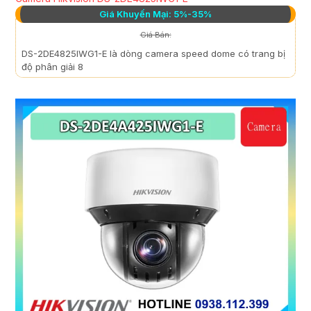
Giá Khuyến Mại: 5%-35%
Giá Bán:
DS-2DE4825IWG1-E là dòng camera speed dome có trang bị
độ phân giải 8