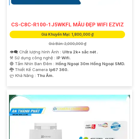
'
CS-C8C-R100-1J5WKFL MẪU ĐẸP WIFI EZVIZ
Giá Khuyến Mại: 1,800,000 ₫
Giá Bán: 2,000,000 ₫
👁️‍🗨 Chất lượng hình Ảnh :
Ultra 2k+ sắc nét .
⚒ Sử dụng công nghệ :
IP Wifi.
🔴 Tầm Nhìn Ban Đêm :
Hồng Ngoại 30m Hồng Ngoại SMD.
🐉️ Thiết Kế Camera
Ip67 360.
️ლ Khả Năng :
Thu Âm.