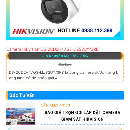
Camera Hikvision DS-2CD2H47G3-LIZS2UY/SRB
Giá Khuyến Mại: 5%-35%
Giá Bán:
DS-2CD2H47G3-LIZS2UY/SRB là dòng camera được trang bị
ống kính có độ phân giải 4
Góc Tư Vấn
LẦN XEM: 40133
BÁO GIÁ TRỌN GÓI LẮP ĐẶT CAMERA
GIÁM SÁT HIKVISION