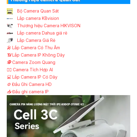
Bộ Camera Quan Sát
Lắp camera KBvision
Thương hiệu Camera HIKVISON
Lắp camera Dahua giá rẻ
Lắp Camera Giá Rẻ
️🎤️
Lắp Camera Có Thu Âm
📶
Lắp Camera IP Không Dây
🕵️
Camera Zoom Quang
🧛‍♀️
Camera Tích Hợp AI
💻
Lắp Camera IP Có Dây
⚙️
Đầu Ghi Camera HD
📥
Đầu ghi camera IP