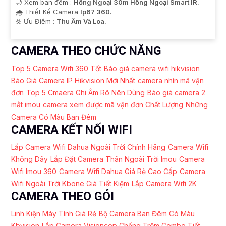
🌙 Xem ban đêm :
Hồng Ngoại 30m Hồng Ngoại Smart IR.
🌧️ Thiết Kế Camera
Ip67 360.
️☣️ Ưu Điểm :
Thu Âm Và Loa.
CAMERA THEO CHỨC NĂNG
Top 5 Camera Wifi 360 Tốt
Báo giá camera wifi hikvision
Báo Giá Camera IP Hikvision Mới Nhất
camera nhìn mã vận
đơn
Top 5 Cmaera Ghi Âm Rõ Nên Dùng
Báo giá camera 2
mắt imou
camera xem được mã vận đơn Chất Lượng
Những
Camera Có Màu Ban Đêm
CAMERA KẾT NỐI WIFI
Lắp Camera Wifi Dahua Ngoài Trời Chính Hãng
Camera Wifi
Không Dây
Lắp Đặt Camera Thân Ngoài Trời Imou
Camera
Wifi Imou 360
Camera Wifi Dahua Giá Rẻ Cao Cấp
Camera
Wifi Ngoài Trời Kbone Giá Tiết Kiệm
Lắp Camera Wifi 2K
CAMERA THEO GÓI
Linh Kiện Máy Tính Giá Rẻ
Bộ Camera Ban Đêm Có Màu
Kbvision
Lắp Camera Visioncop Chống Trộm Combo Tiết