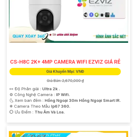
CS-H8C 2K+ 4MP CAMERA WIFI EZVIZ GIÁ RẺ
Giá Khuyến Mại: VNĐ
Giá Bán: 2,670,000 ₫
👀 Độ Phân giải :
Ultra 2k .
⚙ Công Nghệ Camera :
IP Wifi.
🌜 Xem ban đêm :
Hồng Ngoại 30m Hồng Ngoại Smart IR.
❄ Camera Theo Mẫu
Ip67 360.
️💮 Ưu Điểm :
Thu Âm Và Loa.