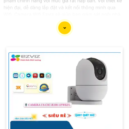
phẩm chính hãng với mức giá rất hấp dẫn. Với thiết kế
hiện đại, dễ dàng lắp đặt và kết nối thông minh qua
Wifi, Camera Wifi Ezviz sẽ giúp bạn giám sát ngôi nhà
hoặc văn phòng mọi lúc mọi nơi chỉ bằng một chiếc
điện thoại thông minh.
Không chỉ vậy, sản phẩm cũng mang lại chất lượng
hình ảnh sắc nét và độ phân giải cao, cho phép bạn
theo dõi mọi hoạt động một cách dễ dàng. Đừng bỏ lỡ
cơ hội sở hữu Camera Wifi Ezviz giá rẻ chính hãng để
bảo vệ tài sản và gia đình của bạn ngay hôm nay!"
Hy vọng đoạn văn trên sẽ giúp bạn trong việc giới thiệu
sản phẩm Camera Wifi Ezviz.