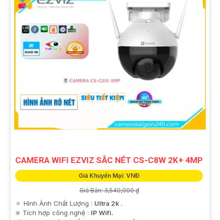
CAMERA WIFI EZVIZ SẮC NÉT CS-C8W 2K+ 4MP
Giá Khuyến Mại: VNĐ
Giá Bán: 3,540,000 ₫
🔅 Hình Ành Chất Lượng :
Ultra 2k .
✳️ Tích hợp công nghệ :
IP Wifi.