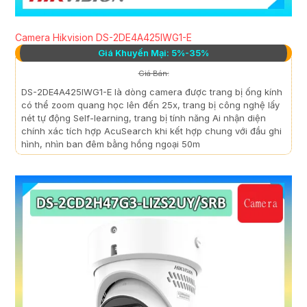
Camera Hikvision DS-2DE4A425IWG1-E
Giá Khuyến Mại: 5%-35%
Giá Bán:
DS-2DE4A425IWG1-E là dòng camera được trang bị ống kính
có thể zoom quang học lên đến 25x, trang bị công nghệ lấy
nét tự động Self-learning, trang bị tính năng Ai nhận diện
chính xác tích hợp AcuSearch khi kết hợp chung với đầu ghi
hình, nhìn ban đêm bằng hồng ngoại 50m