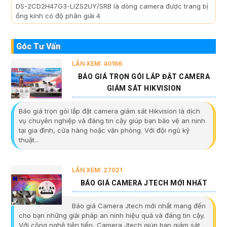
DS-2CD2H47G3-LIZS2UY/SRB là dòng camera được trang bị
ống kính có độ phân giải 4
Góc Tư Vấn
LẦN XEM: 40166
BÁO GIÁ TRỌN GÓI LẮP ĐẶT CAMERA
GIÁM SÁT HIKVISION
Báo giá trọn gói lắp đặt camera giám sát Hikvision là dịch
vụ chuyên nghiệp và đáng tin cậy giúp bạn bảo vệ an ninh
tại gia đình, cửa hàng hoặc văn phòng. Với đội ngũ kỹ
thuật...
LẦN XEM: 27021
BÁO GIÁ CAMERA JTECH MỚI NHẤT
Báo giá Camera Jtech mới nhất mang đến
cho bạn những giải pháp an ninh hiệu quả và đáng tin cậy.
Với công nghệ tiên tiến, Camera Jtech giúp bạn giám sát