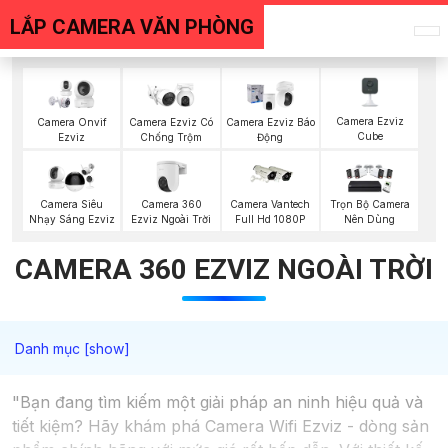
LẮP CAMERA VĂN PHÒNG
Camera Ezviz
Camera Onvif
Camera Ezviz Có
Camera Ezviz Báo
Cube
Ezviz
Chống Trộm
Động
Camera 360
Camera Siêu
Camera Vantech
Trọn Bộ Camera
Ezviz Ngoài Trời
Nhạy Sáng Ezviz
Full Hd 1080P
Nên Dùng
CAMERA 360 EZVIZ NGOÀI TRỜI
"Bạn đang tìm kiếm một giải pháp an ninh hiệu quả và
tiết kiệm? Hãy khám phá Camera Wifi Ezviz - dòng sản