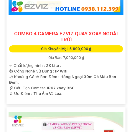
'
COMBO 4 CAMERA EZVIZ QUAY XOAY NGOÀI
TRỜI
Giá Khuyến Mại: 5,900,000 ₫
Giá Bán: 7,000,000 ₫
✨ Chất lượng hình :
2K Lite .
👍 Công Nghệ Sử Dụng :
IP Wifi.
🌙 Khoảng Cách Ban Đêm :
Hồng Ngoại 30m Có Màu Ban
Ðêm.
🕉️ Cấu Tạo Camera
IP67 xoay 360.
️📡 Ưu Điểm :
Thu Âm Và Loa.