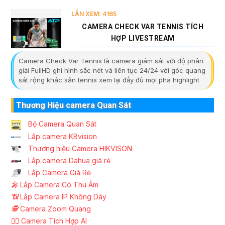
LẦN XEM: 4165
CAMERA CHECK VAR TENNIS TÍCH
HỢP LIVESTREAM
Camera Check Var Tennis là camera giám sát với độ phân
giải FullHD ghi hình sắc nét và liên tục 24/24 với góc quang
sát rộng khác sân tennis xem lại đầy đủ mọi pha highlight
Thương Hiệu camera Quan Sát
Bộ Camera Quan Sát
Lắp camera KBvision
Thương hiệu Camera HIKVISON
Lắp camera Dahua giá rẻ
Lắp Camera Giá Rẻ
️🎤️
Lắp Camera Có Thu Âm
📶
Lắp Camera IP Không Dây
🕵️
Camera Zoom Quang
🧛‍♀️
Camera Tích Hợp AI