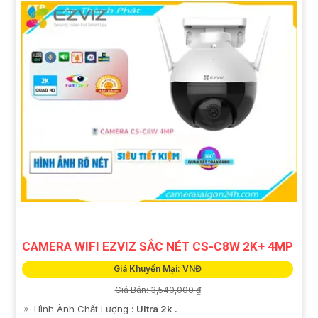
CAMERA WIFI EZVIZ SẮC NÉT CS-C8W 2K+ 4MP
Giá Khuyến Mại: VNĐ
Giá Bán: 3,540,000 ₫
🔅 Hình Ành Chất Lượng :
Ultra 2k .