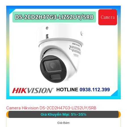
Camera Hikvision DS-2CD2H47G3-LIZS2UY/SRB
Giá Khuyến Mại: 5%-35%
Giá Bán: