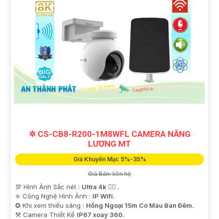
✲ CS-CB8-R200-1M8WFL CAMERA NĂNG
LƯƠNG MT
Giá Khuyến Mại: 5%-35%
Giá Bán: liên hệ
💯 Hình Ảnh Sắc nét :
Ultra 4k 👍🏾 .
✳️ Công Nghệ Hình Ảnh :
IP Wifi.
✪ Khi xem thiếu sáng :
Hồng Ngoại 15m Có Màu Ban Ðêm.
⚒ Camera Thiết Kế
IP67 xoay 360.