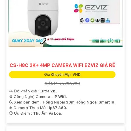
CS-H8C 2K+ 4MP CAMERA WIFI EZVIZ GIÁ RẺ
Giá Khuyến Mại: VNĐ
Giá Bán: 2,670,000 ₫
👀 Độ Phân giải :
Ultra 2k .
⚙ Công Nghệ Camera :
IP Wifi.
🌜 Xem ban đêm :
Hồng Ngoại 30m Hồng Ngoại Smart IR.
❄ Camera Theo Mẫu
Ip67 360.
️💮 Ưu Điểm :
Thu Âm Và Loa.