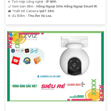
✳️ Tích hợp công nghệ :
IP Wifi.
🌙 Xem ban đêm :
Hồng Ngoại 30m Hồng Ngoại Smart IR.
🌧️ Thiết Kế Camera
Ip67 360.
️☣️ Ưu Điểm :
Thu Âm Và Loa.