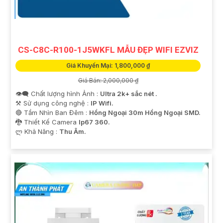
CS-C8C-R100-1J5WKFL MẪU ĐẸP WIFI EZVIZ
Giá Khuyến Mại: 1,800,000 ₫
Giá Bán: 2,000,000 ₫
👁️‍🗨 Chất lượng hình Ảnh :
Ultra 2k+ sắc nét .
⚒ Sử dụng công nghệ :
IP Wifi.
🔴 Tầm Nhìn Ban Đêm :
Hồng Ngoại 30m Hồng Ngoại SMD.
🐉️ Thiết Kế Camera
Ip67 360.
️ლ Khả Năng :
Thu Âm.