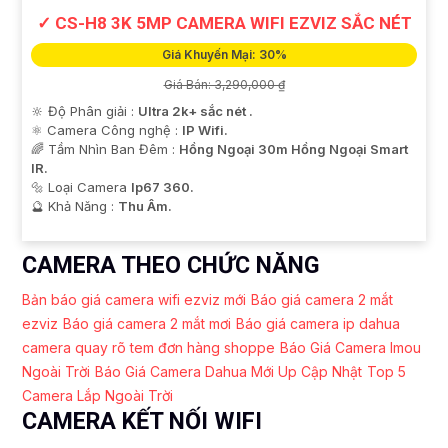
✓ CS-H8 3K 5MP CAMERA WIFI EZVIZ SẮC NÉT
Giá Khuyến Mại: 30%
Giá Bán: 3,290,000 ₫
🔆 Độ Phân giải :
Ultra 2k+ sắc nét .
⚛️ Camera Công nghệ :
IP Wifi.
🌈 Tầm Nhìn Ban Đêm :
Hồng Ngoại 30m Hồng Ngoại Smart
IR.
🔩 Loại Camera
Ip67 360.
️🔮 Khả Năng :
Thu Âm.
CAMERA THEO CHỨC NĂNG
Bản báo giá camera wifi ezviz mới
Báo giá camera 2 mắt
ezviz
Báo giá camera 2 mắt mơi
Báo giá camera ip dahua
camera quay rõ tem đơn hàng shoppe
Báo Giá Camera Imou
Ngoài Trời
Báo Giá Camera Dahua Mới Up Cập Nhật
Top 5
Camera Lắp Ngoài Trời
CAMERA KẾT NỐI WIFI