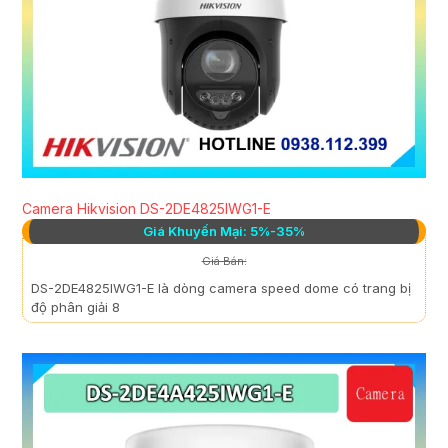
Camera Hikvision DS-2DE4825IWG1-E
Giá Khuyến Mại: 5%-35%
Giá Bán:
DS-2DE4825IWG1-E là dòng camera speed dome có trang bị
độ phân giải 8