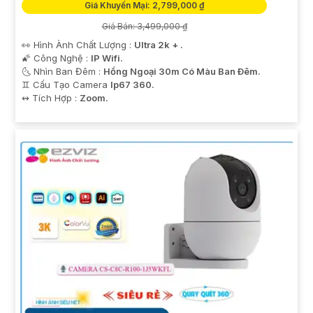
Giá Khuyến Mại: 2,799,000 ₫
Giá Bán: 3,499,000 ₫
👀 Hình Ành Chất Lượng :
Ultra 2k + .
🌠 Công Nghệ :
IP Wifi.
🌜 Nhìn Ban Đêm :
Hồng Ngoại 30m Có Màu Ban Ðêm.
♊ Cấu Tạo Camera
Ip67 360.
️↭ Tích Hợp :
Zoom.