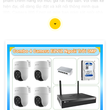
phẩm chính hãng với mức giá rất hấp dẫn. Với thiết kế
hiện đại, dễ dàng lắp đặt và kết nối thông minh qua
Wifi, Camera Wifi Ezviz sẽ giúp bạn giám sát ngôi nhà
hoặc văn phòng mọi lúc mọi nơi chỉ bằng một chiếc
điện thoại thông minh.
Không chỉ vậy, sản phẩm cũng mang lại chất lượng
hình ảnh sắc nét và độ phân giải cao, cho phép bạn
theo dõi mọi hoạt động một cách dễ dàng. Đừng bỏ lỡ
cơ hội sở hữu Camera Wifi Ezviz giá rẻ chính hãng để
bảo vệ tài sản và gia đình của bạn ngay hôm nay!"
Hy vọng đoạn văn trên sẽ giúp bạn trong việc giới thiệu
sản phẩm Camera Wifi Ezviz.