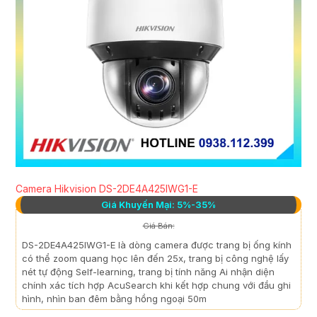
Camera Hikvision DS-2DE4A425IWG1-E
Giá Khuyến Mại: 5%-35%
Giá Bán:
DS-2DE4A425IWG1-E là dòng camera được trang bị ống kính
có thể zoom quang học lên đến 25x, trang bị công nghệ lấy
nét tự động Self-learning, trang bị tính năng Ai nhận diện
chính xác tích hợp AcuSearch khi kết hợp chung với đầu ghi
hình, nhìn ban đêm bằng hồng ngoại 50m