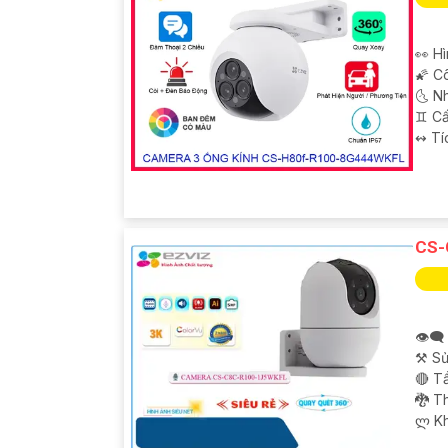
👀 H
🌠 C
🌜 N
♊ Cấ
️↭ T
CS-
👁️‍
⚒ Sử
🔴 T
🐉️ 
️ლ K