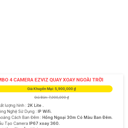
BO 4 CAMERA EZVIZ QUAY XOAY NGOÀI TRỜI
Giá Khuyến Mại: 5,900,000 ₫
Giá Bán: 7,000,000 ₫
ất lượng hình :
2K Lite .
ông Nghệ Sử Dụng :
IP Wifi.
hoảng Cách Ban Đêm :
Hồng Ngoại 30m Có Màu Ban Ðêm.
Cấu Tạo Camera
IP67 xoay 360.