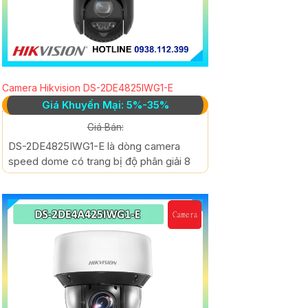
Camera Hikvision DS-2DE4825IWG1-E
Giá Khuyến Mại: 5%-35%
Giá Bán:
DS-2DE4825IWG1-E là dòng camera
speed dome có trang bị độ phân giải 8