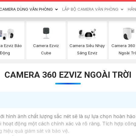
CAMERA DÙNG VĂN PHÒNG
LẮP BỘ CAMERA VĂN PHÒNG
HÃN
Camera Ezviz
Camera 360 
a Ezviz Báo
Camera Siêu Nhạy
Cube
Ngoài Tr
Động
Sáng Ezviz
CAMERA 360 EZVIZ NGOÀI TRỜI
hình ảnh chất lượng sắc nét sẽ là sự lựa chọn hoàn hảo 
ọi hoạt động một cách chính xác và rõ ràng. Tích hợp cô
g hiệu quả giám sát và bảo vệ.