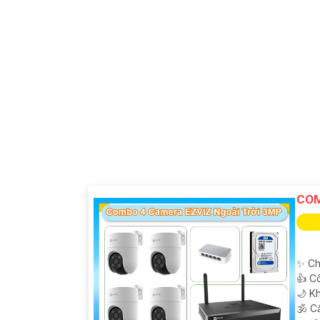
COM
✨ Ch
👍 C
🌙 K
🕉️ 