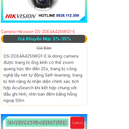
Camera Hikvision DS-2DE4A425IWG1-E
Giá Khuyến Mại: 5%-35%
Giá Bán:
DS-2DE4A425IWG1-E là dòng camera
được trang bị ống kính có thể zoom
quang học lên đến 25x, trang bị công
nghệ lấy nét tự động Self-learning, trang
bị tính năng Ai nhận diện chính xác tích
hợp AcuSearch khi kết hợp chung với
đầu ghi hình, nhìn ban đêm bằng hồng
ngoại 50m