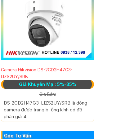
Camera Hikvision DS-2CD2H47G3-
LIZS2UY/SRB
Giá Khuyến Mại: 5%-35%
Giá Bán:
DS-2CD2H47G3-LIZS2UY/SRB là dòng
camera được trang bị ống kính có độ
phân giải 4
Góc Tư Vấn