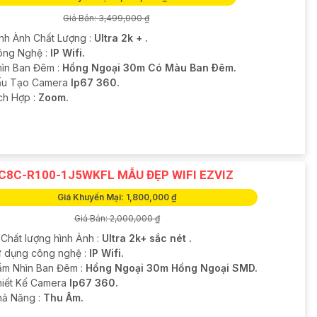
Giá Bán: 3,499,000 ₫
ình Ành Chất Lượng :
Ultra 2k + .
ông Nghệ :
IP Wifi.
hìn Ban Đêm :
Hồng Ngoại 30m Có Màu Ban Ðêm.
u Tạo Camera
Ip67 360.
ích Hợp :
Zoom.
C8C-R100-1J5WKFL MẪU ĐẸP WIFI EZVIZ
Giá Khuyến Mại: 1,800,000 ₫
Giá Bán: 2,000,000 ₫
 Chất lượng hình Ảnh :
Ultra 2k+ sắc nét .
 dụng công nghệ :
IP Wifi.
ầm Nhìn Ban Đêm :
Hồng Ngoại 30m Hồng Ngoại SMD.
Thiết Kế Camera
Ip67 360.
hả Năng :
Thu Âm.