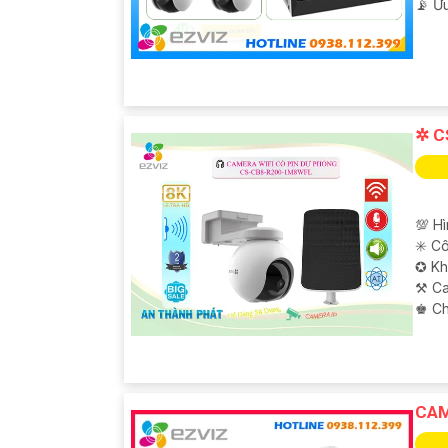
️📡 Ư
✲ C
💯 H
✳️ C
✪ Kh
⚒ Ca
️♚ C
CAM