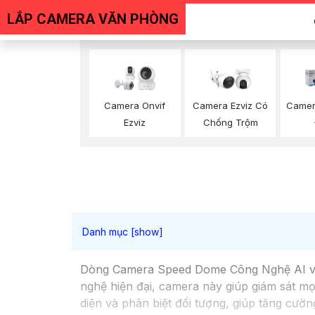
LẮP CAMERA VĂN PHÒNG
Camera Onvif
Camera Ezviz Có
Camer
Ezviz
Chống Trộm
Dòng Camera Speed Dome Công Nghệ AI với 
nghệ hiện đại, camera này giúp giám sát m
diện và phân biệt đối tượng, giúp tăng cườn