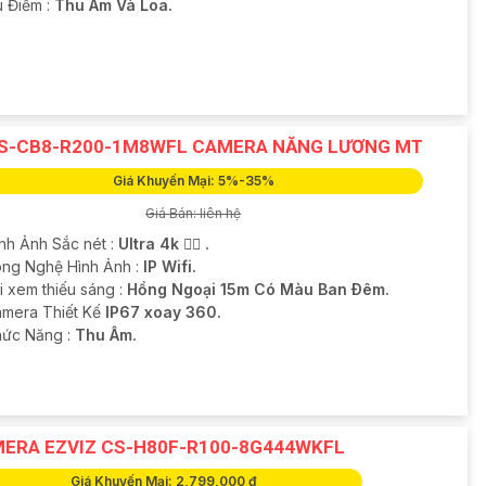
u Điểm :
Thu Âm Và Loa.
S-CB8-R200-1M8WFL CAMERA NĂNG LƯƠNG MT
Giá Khuyến Mại: 5%-35%
Giá Bán: liên hệ
ình Ảnh Sắc nét :
Ultra 4k 👍🏾 .
ông Nghệ Hình Ảnh :
IP Wifi.
i xem thiếu sáng :
Hồng Ngoại 15m Có Màu Ban Ðêm.
mera Thiết Kế
IP67 xoay 360.
hức Năng :
Thu Âm.
ERA EZVIZ CS-H80F-R100-8G444WKFL
Giá Khuyến Mại: 2,799,000 ₫