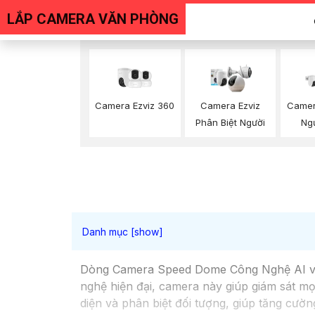
LẮP CAMERA VĂN PHÒNG
Camera Ezviz 360
Camera Ezviz
Camer
Phân Biệt Người
Ngư
Dòng Camera Speed Dome Công Nghệ AI với 
nghệ hiện đại, camera này giúp giám sát m
diện và phân biệt đối tượng, giúp tăng cườn