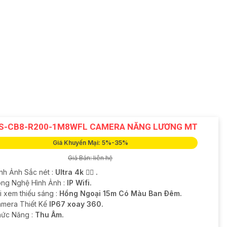
S-CB8-R200-1M8WFL CAMERA NĂNG LƯƠNG MT
Giá Khuyến Mại: 5%-35%
Giá Bán: liên hệ
ình Ảnh Sắc nét :
Ultra 4k 👍🏾 .
ông Nghệ Hình Ảnh :
IP Wifi.
i xem thiếu sáng :
Hồng Ngoại 15m Có Màu Ban Ðêm.
mera Thiết Kế
IP67 xoay 360.
hức Năng :
Thu Âm.