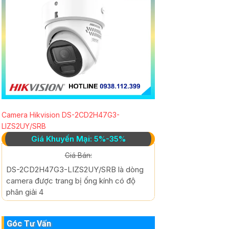
Camera Hikvision DS-2CD2H47G3-
LIZS2UY/SRB
Giá Khuyến Mại: 5%-35%
Giá Bán:
DS-2CD2H47G3-LIZS2UY/SRB là dòng
camera được trang bị ống kính có độ
phân giải 4
Góc Tư Vấn