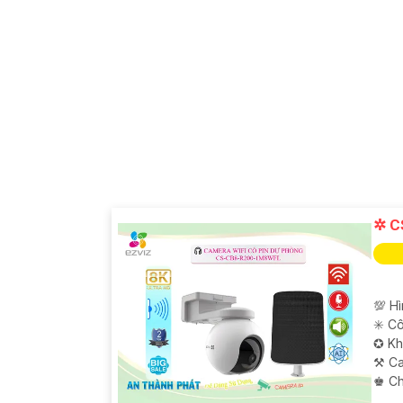
✲ C
💯 H
✳️ C
✪ Kh
⚒ Ca
️♚ C