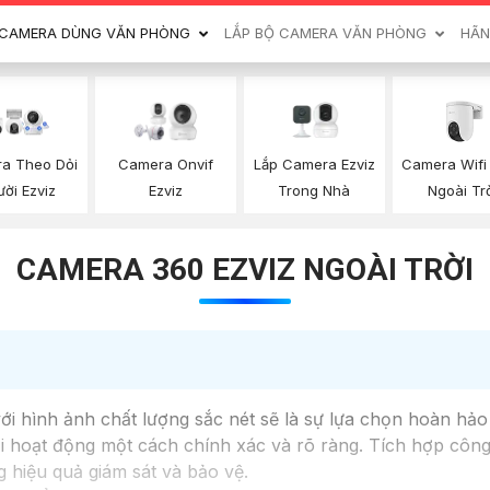
CAMERA DÙNG VĂN PHÒNG
LẮP BỘ CAMERA VĂN PHÒNG
HÃN
Lắp Camera Ezviz
Camera Wifi 
a Theo Dỏi
Camera Onvif
Trong Nhà
Ngoài Tr
ời Ezviz
Ezviz
CAMERA 360 EZVIZ NGOÀI TRỜI
hình ảnh chất lượng sắc nét sẽ là sự lựa chọn hoàn hảo 
ọi hoạt động một cách chính xác và rõ ràng. Tích hợp cô
g hiệu quả giám sát và bảo vệ.