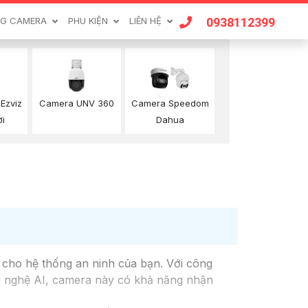
0938112399
G CAMERA
PHU KIỆN
LIÊN HỆ
Ezviz
Camera UNV 360
Camera Speedom
ời
Dahua
cho hệ thống an ninh của bạn. Với công
ng nghệ AI, camera này có khả năng nhận