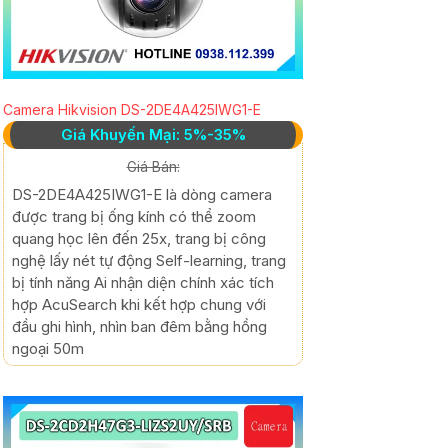
Camera Hikvision DS-2DE4A425IWG1-E
Giá Khuyến Mại: 5%-35%
Giá Bán:
DS-2DE4A425IWG1-E là dòng camera
được trang bị ống kính có thể zoom
quang học lên đến 25x, trang bị công
nghệ lấy nét tự động Self-learning, trang
bị tính năng Ai nhận diện chính xác tích
hợp AcuSearch khi kết hợp chung với
đầu ghi hình, nhìn ban đêm bằng hồng
ngoại 50m