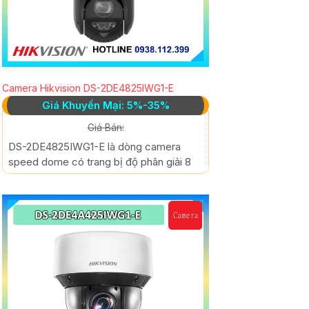
Camera Hikvision DS-2DE4825IWG1-E
Giá Khuyến Mại: 5%-35%
Giá Bán:
DS-2DE4825IWG1-E là dòng camera
speed dome có trang bị độ phân giải 8