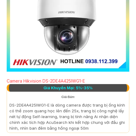
Camera Hikvision DS-2DE4A425IWG1-E
Giá Khuyến Mại: 5%-35%
Giá Bán:
DS-2DE4A425IWG1-E là dòng camera được trang bị ống kính
có thể zoom quang học lên đến 25x, trang bị công nghệ lấy
nét tự động Self-learning, trang bị tính năng Ai nhận diện
chính xác tích hợp AcuSearch khi kết hợp chung với đầu ghi
hình, nhìn ban đêm bằng hồng ngoại 50m