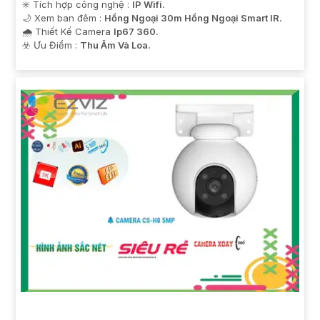
✳️ Tích hợp công nghệ :
IP Wifi.
🌙 Xem ban đêm :
Hồng Ngoại 30m Hồng Ngoại Smart IR.
🌧️ Thiết Kế Camera
Ip67 360.
️☣️ Ưu Điểm :
Thu Âm Và Loa.