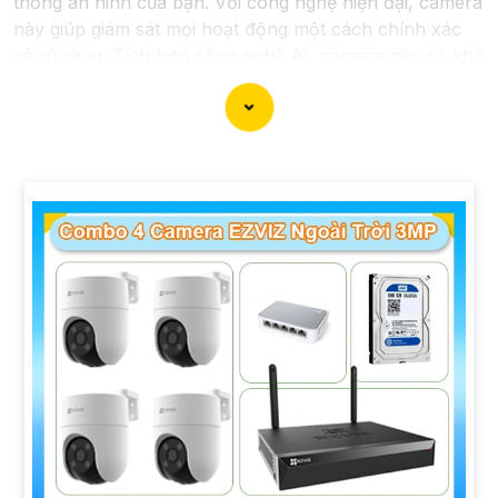
thống an ninh của bạn. Với công nghệ hiện đại, camera
này giúp giám sát mọi hoạt động một cách chính xác
và rõ ràng. Tích hợp công nghệ AI, camera này có khả
năng nhận diện và phân biệt đối tượng, giúp tăng
cường hiệu quả giám sát và bảo vệ.
Hãy chọn Camera Speed Dome Công Nghệ AI để
nâng
cao an toàn
an toàn cho gia đình, doanh nghiệp của
bạn và hãy đầu tư vào một giải pháp an ninh đáng tin
cậy.