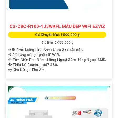
CS-C8C-R100-1J5WKFL MẪU ĐẸP WIFI EZVIZ
Giá Khuyến Mại: 1,800,000 ₫
Giá Bán: 2,000,000 ₫
👁️‍🗨 Chất lượng hình Ảnh :
Ultra 2k+ sắc nét .
⚒ Sử dụng công nghệ :
IP Wifi.
🔴 Tầm Nhìn Ban Đêm :
Hồng Ngoại 30m Hồng Ngoại SMD.
🐉️ Thiết Kế Camera
Ip67 360.
️ლ Khả Năng :
Thu Âm.