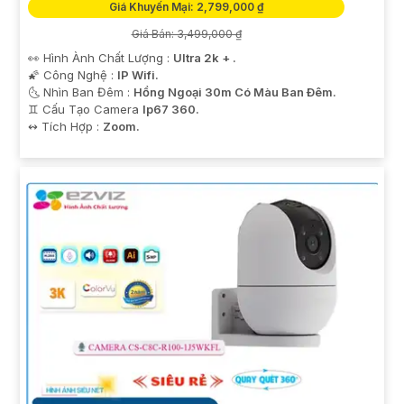
Giá Khuyến Mại: 2,799,000 ₫
Giá Bán: 3,499,000 ₫
👀 Hình Ành Chất Lượng :
Ultra 2k + .
🌠 Công Nghệ :
IP Wifi.
🌜 Nhìn Ban Đêm :
Hồng Ngoại 30m Có Màu Ban Ðêm.
♊ Cấu Tạo Camera
Ip67 360.
️↭ Tích Hợp :
Zoom.