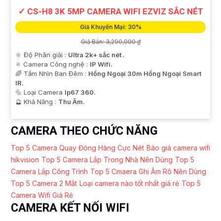
✓ CS-H8 3K 5MP CAMERA WIFI EZVIZ SẮC NÉT
Giá Khuyến Mại: 30%
Giá Bán: 3,290,000 ₫
🔆 Độ Phân giải :
Ultra 2k+ sắc nét .
⚛️ Camera Công nghệ :
IP Wifi.
🌈 Tầm Nhìn Ban Đêm :
Hồng Ngoại 30m Hồng Ngoại Smart
IR.
🔩 Loại Camera
Ip67 360.
️🔮 Khả Năng :
Thu Âm.
CAMERA THEO CHỨC NĂNG
Top 5 Camera Quay Đóng Hàng Cực Nét
Báo giá camera wifi
hikvision
Top 5 Camera Lắp Trong Nhà Nên Dùng
Top 5
Camera Lắp Công Trình
Top 5 Cmaera Ghi Âm Rõ Nên Dùng
Top 5 Camera 2 Mắt
Loại camera nào tốt nhất giá rẻ
Top 5
Camera Wifi Giá Rẻ
CAMERA KẾT NỐI WIFI