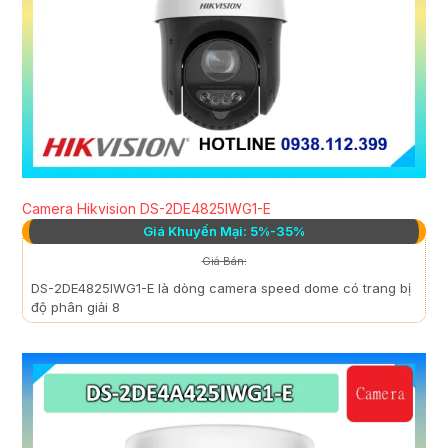
Camera Hikvision DS-2DE4825IWG1-E
Giá Khuyến Mại: 5%-35%
Giá Bán:
DS-2DE4825IWG1-E là dòng camera speed dome có trang bị
độ phân giải 8