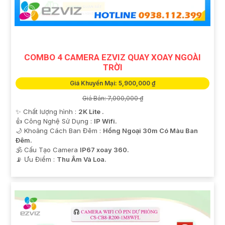
'
COMBO 4 CAMERA EZVIZ QUAY XOAY NGOÀI
TRỜI
Giá Khuyến Mại: 5,900,000 ₫
Giá Bán: 7,000,000 ₫
✨ Chất lượng hình :
2K Lite .
👍 Công Nghệ Sử Dụng :
IP Wifi.
🌙 Khoảng Cách Ban Đêm :
Hồng Ngoại 30m Có Màu Ban
Ðêm.
🕉️ Cấu Tạo Camera
IP67 xoay 360.
️📡 Ưu Điểm :
Thu Âm Và Loa.