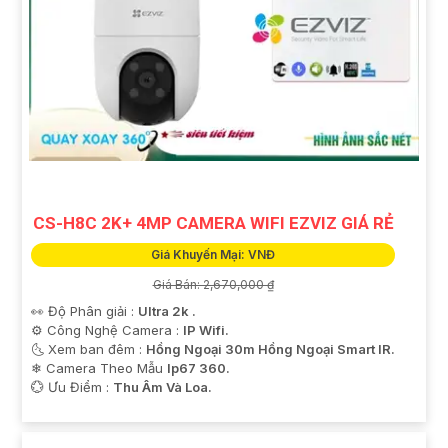
CS-H8C 2K+ 4MP CAMERA WIFI EZVIZ GIÁ RẺ
Giá Khuyến Mại: VNĐ
Giá Bán: 2,670,000 ₫
👀 Độ Phân giải :
Ultra 2k .
⚙ Công Nghệ Camera :
IP Wifi.
🌜 Xem ban đêm :
Hồng Ngoại 30m Hồng Ngoại Smart IR.
❄ Camera Theo Mẫu
Ip67 360.
️💮 Ưu Điểm :
Thu Âm Và Loa.