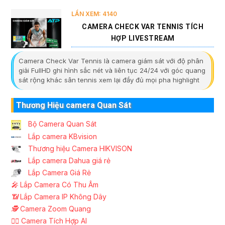
LẦN XEM: 4140
CAMERA CHECK VAR TENNIS TÍCH
HỢP LIVESTREAM
Camera Check Var Tennis là camera giám sát với độ phân
giải FullHD ghi hình sắc nét và liên tục 24/24 với góc quang
sát rộng khác sân tennis xem lại đầy đủ mọi pha highlight
Thương Hiệu camera Quan Sát
Bộ Camera Quan Sát
Lắp camera KBvision
Thương hiệu Camera HIKVISON
Lắp camera Dahua giá rẻ
Lắp Camera Giá Rẻ
️🎤️
Lắp Camera Có Thu Âm
📶
Lắp Camera IP Không Dây
🕵️
Camera Zoom Quang
🧛‍♀️
Camera Tích Hợp AI