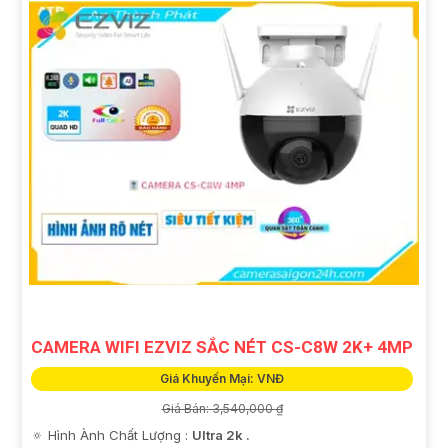
CAMERA WIFI EZVIZ SẮC NÉT CS-C8W 2K+ 4MP
Giá Khuyến Mại: VNĐ
Giá Bán: 3,540,000 ₫
🔅 Hình Ành Chất Lượng :
Ultra 2k .