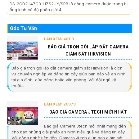
DS-2CD2H47G3-LIZS2UY/SRB là dòng camera được trang bị
ống kính có độ phân giải 4
Góc Tư Vấn
LẦN XEM: 40110
BÁO GIÁ TRỌN GÓI LẮP ĐẶT CAMERA
GIÁM SÁT HIKVISION
Báo giá trọn gói lắp đặt camera giám sát Hikvision là dịch
vụ chuyên nghiệp và đáng tin cậy giúp bạn bảo vệ an ninh
tại gia đình, cửa hàng hoặc văn phòng. Với đội ngũ kỹ
thuật...
LẦN XEM: 26979
BÁO GIÁ CAMERA JTECH MỚI NHẤT
Báo giá Camera Jtech mới nhất mang đến
cho bạn những giải pháp an ninh hiệu quả và đáng tin cậy.
Với công nghệ tiên tiến, Camera Jtech giúp bạn giám sát