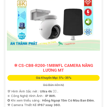
✲ CS-CB8-R200-1M8WFL CAMERA NĂNG
LƯƠNG MT
Giá Khuyến Mại: 5%-35%
Giá Bán: liên hệ
💯 Hình Ảnh Sắc nét :
Ultra 4k 👍🏾 .
✳️ Công Nghệ Hình Ảnh :
IP Wifi.
✪ Khi xem thiếu sáng :
Hồng Ngoại 15m Có Màu Ban Ðêm.
⚒ Camera Thiết Kế
IP67 xoay 360.