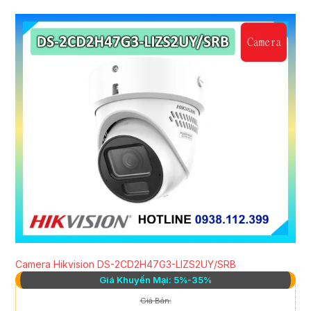
Camera Hikvision DS-2CD2H47G3-LIZS2UY/SRB
Giá Khuyến Mại: 5%-35%
Giá Bán: