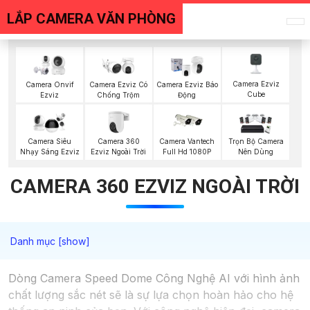
LẮP CAMERA VĂN PHÒNG
Camera Ezviz
Camera Onvif
Camera Ezviz Có
Camera Ezviz Báo
Cube
Ezviz
Chống Trộm
Động
Camera 360
Camera Siêu
Camera Vantech
Trọn Bộ Camera
Ezviz Ngoài Trời
Nhạy Sáng Ezviz
Full Hd 1080P
Nên Dùng
CAMERA 360 EZVIZ NGOÀI TRỜI
Dòng Camera Speed Dome Công Nghệ AI với hình ảnh
chất lượng sắc nét sẽ là sự lựa chọn hoàn hảo cho hệ