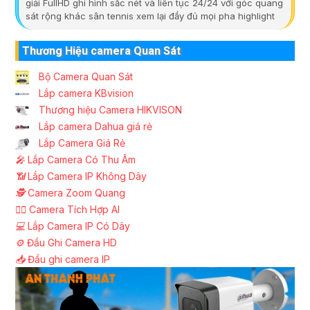
giải FullHD ghi hình sắc nét và liên tục 24/24 với góc quang
sát rộng khác sân tennis xem lại đầy đủ mọi pha highlight
Thương Hiệu camera Quan Sát
Bộ Camera Quan Sát
Lắp camera KBvision
Thương hiệu Camera HIKVISON
Lắp camera Dahua giá rẻ
Lắp Camera Giá Rẻ
️🎤️
Lắp Camera Có Thu Âm
📶
Lắp Camera IP Không Dây
🕵️
Camera Zoom Quang
🧛‍♀️
Camera Tích Hợp AI
💻
Lắp Camera IP Có Dây
⚙️
Đầu Ghi Camera HD
📥
Đầu ghi camera IP