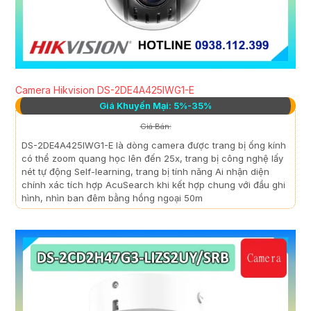
Camera Hikvision DS-2DE4A425IWG1-E
Giá Khuyến Mại: 5%-35%
Giá Bán:
DS-2DE4A425IWG1-E là dòng camera được trang bị ống kính
có thể zoom quang học lên đến 25x, trang bị công nghệ lấy
nét tự động Self-learning, trang bị tính năng Ai nhận diện
chính xác tích hợp AcuSearch khi kết hợp chung với đầu ghi
hình, nhìn ban đêm bằng hồng ngoại 50m