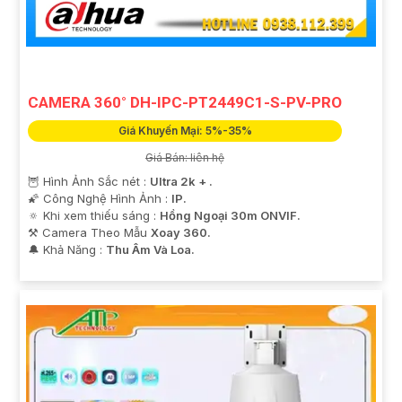
'
CAMERA 360° DH-IPC-PT2449C1-S-PV-PRO
Giá Khuyến Mại: 5%-35%
Giá Bán: liên hệ
🦉 Hình Ảnh Sắc nét :
Ultra 2k + .
🌠 Công Nghệ Hình Ảnh :
IP.
🔅 Khi xem thiếu sáng :
Hồng Ngoại 30m ONVIF.
⚒ Camera Theo Mẫu
Xoay 360.
️🔔 Khả Năng :
Thu Âm Và Loa.