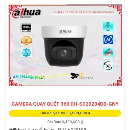
CAMERA QUAY QUÉT 360 DH-SD29204DB-GNY
Giá Khuyến Mại: 6,900,000 ₫
Giá Bán: 9,430,000 ₫
👁️‍🗨 Hình ảnh chất lượng :
FULL HD 1080P .