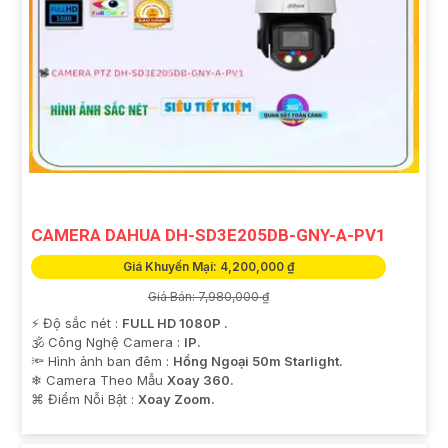
CAMERA DAHUA DH-SD3E205DB-GNY-A-PV1
Giá Khuyến Mại: 4,200,000 ₫
Giá Bán: 7,980,000 ₫
️⚡ Độ sắc nét :
FULL HD 1080P .
🕉️ Công Nghệ Camera :
IP.
🔦 Hình ảnh ban đêm :
Hồng Ngoại 50m Starlight.
❄ Camera Theo Mẫu
Xoay 360.
️⌘ Điểm Nỗi Bật :
Xoay Zoom.