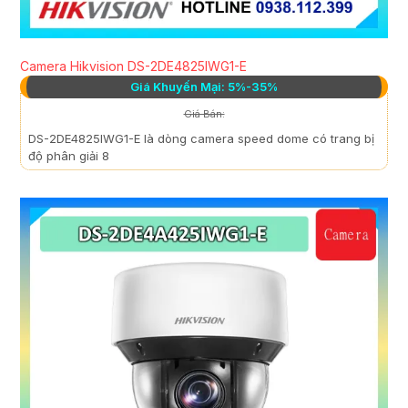
Camera Hikvision DS-2DE4825IWG1-E
Giá Khuyến Mại: 5%-35%
Giá Bán:
DS-2DE4825IWG1-E là dòng camera speed dome có trang bị
độ phân giải 8