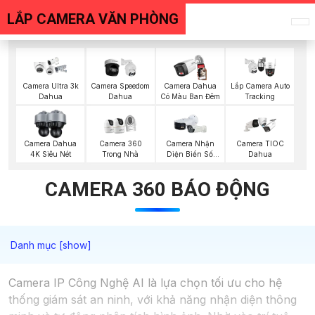
LẮP CAMERA VĂN PHÒNG
Camera Ultra 3k
Camera Speedom
Camera Dahua
Lắp Camera Auto
Dahua
Dahua
Có Màu Ban Đêm
Tracking
Camera Dahua
Camera 360
Camera Nhận
Camera TIOC
4K Siêu Nét
Trong Nhà
Diện Biển Số
Dahua
Dahua
CAMERA 360 BÁO ĐỘNG
Camera IP Công Nghệ AI là lựa chọn tối ưu cho hệ
thống giám sát an ninh, với khả năng nhận diện thông