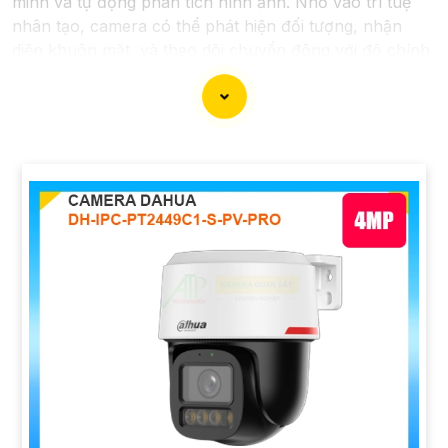
minh và tự động phân tích hình ảnh. Nhờ vào trí tuệ
nhân tạo, camera có thể phát hiện đối tượng, nhận
diện khuôn mặt, và theo dõi chuyển động với độ chính
xác cao. Hệ thống giám sát không chỉ giúp tối ưu hóa
quá trình theo dõi mà còn tăng cường hiệu quả bảo vệ
an ninh, đáp ứng yêu cầu khắt khe của các môi trường
giám sát chuyên nghiệp. Tính năng kết nối linh hoạt và
dễ dàng quản lý qua các ứng dụng hoặc nền tảng web
mang lại sự tiện lợi tối đa cho người sử dụng, bảo đảm
an toàn trong mọi tình huống.