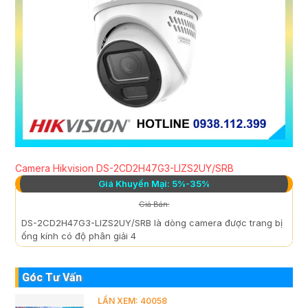
Camera Hikvision DS-2CD2H47G3-LIZS2UY/SRB
Giá Khuyến Mại: 5%-35%
Giá Bán:
DS-2CD2H47G3-LIZS2UY/SRB là dòng camera được trang bị
ống kính có độ phân giải 4
Góc Tư Vấn
LẦN XEM: 40058