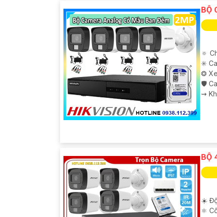
BỘ 
🔅 C
✳️ C
❂ Xe
🛡 C
️⇝ K
BỘ 
'
☀️ Độ
⚛️ C