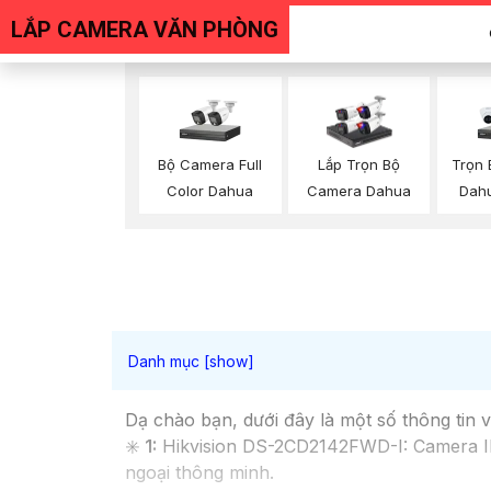
LẮP CAMERA VĂN PHÒNG
Bộ Camera Full
Trọn
Lắp Trọn Bộ
Color Dahua
Dah
Camera Dahua
Dạ chào bạn, dưới đây là một số thông tin
✳️
1:
Hikvision DS-2CD2142FWD-I: Camera IP
ngoại thông minh.