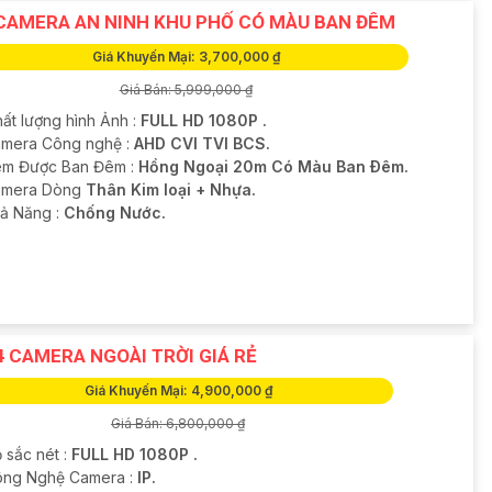
CAMERA AN NINH KHU PHỐ CÓ MÀU BAN ĐÊM
Giá Khuyến Mại: 3,700,000 ₫
Giá Bán: 5,999,000 ₫
hất lượng hình Ảnh :
FULL HD 1080P .
amera Công nghệ :
AHD CVI TVI BCS.
m Được Ban Đêm :
Hồng Ngoại 20m Có Màu Ban Ðêm.
amera Dòng
Thân Kim loại + Nhựa.
hả Năng :
Chống Nước.
4 CAMERA NGOÀI TRỜI GIÁ RẺ
Giá Khuyến Mại: 4,900,000 ₫
Giá Bán: 6,800,000 ₫
 sắc nét :
FULL HD 1080P .
ông Nghệ Camera :
IP.