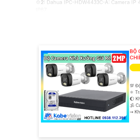
💠
2:
Dahua IPC-HDW4433C-A: Camera IP 4MP,
IP67
♚ Chức Cao Cấp
3:
Vantech VP-131N: Camera
dụng và lắp đặt.
Nhớ kiểm tra các yêu cầu kỹ thuật và tính
thêm thông tin chi tiết hoặc hỗ trợ về sản
tư vấn cụ thể hơn. Chúc bạn tìm được sản 
BỘ 
CHI
💯 Độ
⚛️ T
🌔 Kh
🕉️ 
️⇝ K