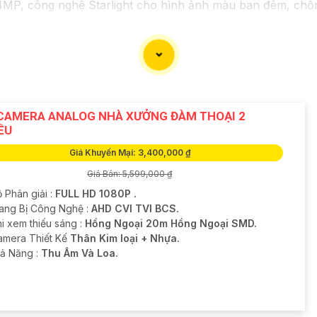
 công nghệ Starlight cho hình ảnh màu ban đêm, chống 
 Analog 1.3MP, có khả năng quan sát trong điều kiện thiế
 năng mà bạn cần trước khi lựa chọn camera phù hợp với 
 phẩm, bạn có thể truy cập trang web của nhà sản xuất hoặc
phẩm ưng ý!
CAMERA ANALOG NHÀ XƯỞNG ĐÀM THOẠI 2
ỀU
Giá Khuyến Mại: 3,400,000 ₫
Giá Bán: 5,599,000 ₫
 Phân giải :
FULL HD 1080P .
rang Bị Công Nghệ :
AHD CVI TVI BCS.
i xem thiếu sáng :
Hồng Ngoại 20m Hồng Ngoại SMD.
Camera Thiết Kế
Thân Kim loại + Nhựa.
hả Năng :
Thu Âm Và Loa.