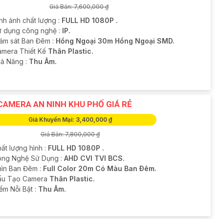
Giá Bán: 7,600,000 ₫
nh ảnh chất lượng :
FULL HD 1080P .
ử dụng công nghệ :
IP.
iám sát Ban Đêm :
Hồng Ngoại 30m Hồng Ngoại SMD.
amera Thiết Kế
Thân Plastic.
hả Năng :
Thu Âm.
CAMERA AN NINH KHU PHỐ GIÁ RẺ
Giá Khuyến Mại: 3,400,000 ₫
Giá Bán: 7,800,000 ₫
ất lượng hình :
FULL HD 1080P .
ông Nghệ Sử Dụng :
AHD CVI TVI BCS.
hìn Ban Đêm :
Full Color 20m Có Màu Ban Ðêm.
Cấu Tạo Camera
Thân Plastic.
iểm Nỗi Bật :
Thu Âm.