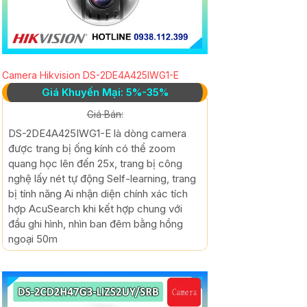
Camera Hikvision DS-2DE4A425IWG1-E
Giá Khuyến Mại: 5%-35%
Giá Bán:
DS-2DE4A425IWG1-E là dòng camera
được trang bị ống kính có thể zoom
quang học lên đến 25x, trang bị công
nghệ lấy nét tự động Self-learning, trang
bị tính năng Ai nhận diện chính xác tích
hợp AcuSearch khi kết hợp chung với
đầu ghi hình, nhìn ban đêm bằng hồng
ngoại 50m