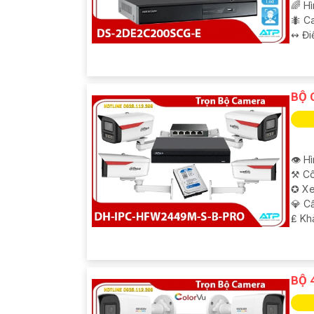
🌈 H
🐜 C
️↭ Đi
BỘ 
👁 H
⚒ Cô
✪ Xe
💎 C
️₤ K
BỘ 