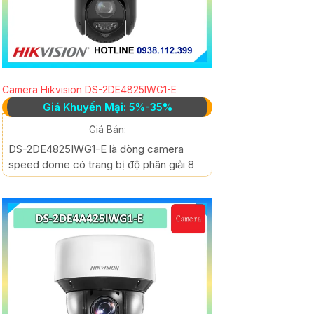
Camera Hikvision DS-2DE4825IWG1-E
Giá Khuyến Mại: 5%-35%
Giá Bán:
DS-2DE4825IWG1-E là dòng camera
speed dome có trang bị độ phân giải 8