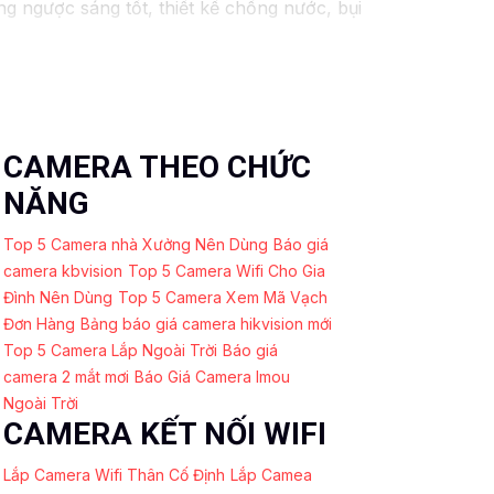
ngược sáng tốt, thiết kế chống nước, bụi
u sáng, chất lượng hình ảnh tốt, dễ sử
nhu cầu sử dụng của mình nhé. Nếu cần
 liên hệ với các đơn vị phân phối để được
CAMERA THEO CHỨC
NĂNG
Top 5 Camera nhà Xưởng Nên Dùng
Báo giá
camera kbvision
Top 5 Camera Wifi Cho Gia
Đình Nên Dùng
Top 5 Camera Xem Mã Vạch
Đơn Hàng
Bảng báo giá camera hikvision mới
Top 5 Camera Lắp Ngoài Trời
Báo giá
camera 2 mắt mơi
Báo Giá Camera Imou
Ngoài Trời
CAMERA KẾT NỐI WIFI
Lắp Camera Wifi Thân Cố Định
Lắp Camea