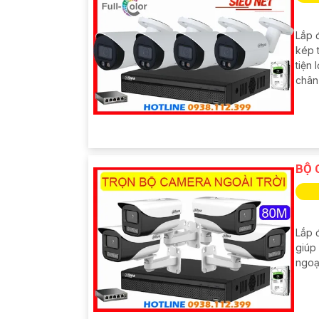
Lắp 
kép 
tiện
chân
BỘ 
Lắp đ
giúp 
ngoạ