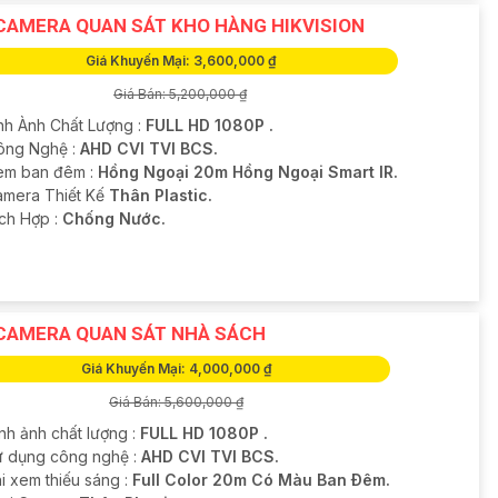
CAMERA QUAN SÁT KHO HÀNG HIKVISION
Giá Khuyến Mại: 3,600,000 ₫
Giá Bán: 5,200,000 ₫
nh Ành Chất Lượng :
FULL HD 1080P .
ông Nghệ :
AHD CVI TVI BCS.
em ban đêm :
Hồng Ngoại 20m Hồng Ngoại Smart IR.
amera Thiết Kế
Thân Plastic.
ích Hợp :
Chống Nước.
CAMERA QUAN SÁT NHÀ SÁCH
Giá Khuyến Mại: 4,000,000 ₫
Giá Bán: 5,600,000 ₫
nh ảnh chất lượng :
FULL HD 1080P .
Sử dụng công nghệ :
AHD CVI TVI BCS.
i xem thiếu sáng :
Full Color 20m Có Màu Ban Ðêm.