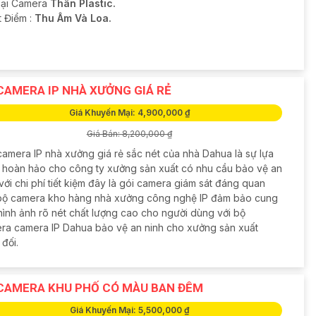
oại Camera
Thân Plastic.
t Điểm :
Thu Âm Và Loa.
CAMERA IP NHÀ XƯỞNG GIÁ RẺ
Giá Khuyến Mại: 4,900,000 ₫
Giá Bán: 8,200,000 ₫
camera IP nhà xưởng giá rẻ sắc nét của nhà Dahua là sự lựa
 hoàn hảo cho công ty xưởng sản xuất có nhu cầu bảo vệ an
với chi phí tiết kiệm đây là gói camera giám sát đáng quan
bộ camera kho hàng nhà xưởng công nghệ IP đảm bảo cung
hình ảnh rõ nét chất lượng cao cho người dùng với bộ
ra camera IP Dahua bảo vệ an ninh cho xưởng sản xuất
 đối.
CAMERA KHU PHỐ CÓ MÀU BAN ĐÊM
Giá Khuyến Mại: 5,500,000 ₫