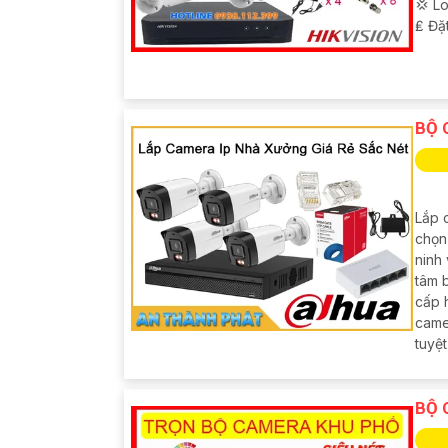
💢 L
️₤ Đặ
BỘ 
Lắp 
chọn
ninh 
tâm 
cấp 
came
tuyệt
BỘ 