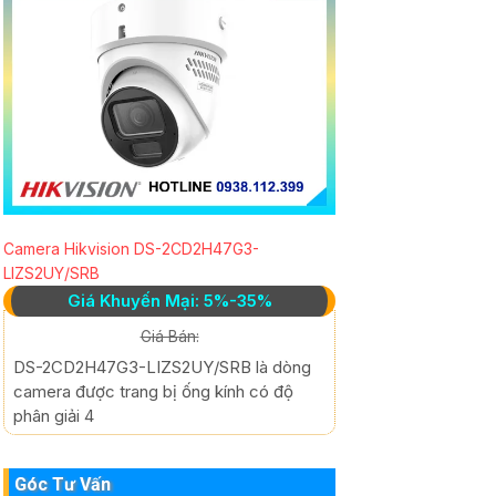
Camera Hikvision DS-2CD2H47G3-
LIZS2UY/SRB
Giá Khuyến Mại: 5%-35%
Giá Bán:
DS-2CD2H47G3-LIZS2UY/SRB là dòng
camera được trang bị ống kính có độ
phân giải 4
Góc Tư Vấn