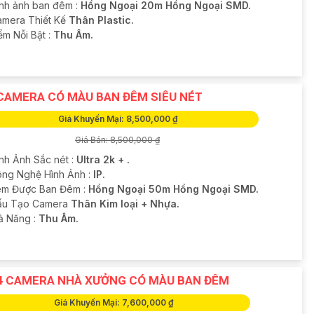
ình ảnh ban đêm :
Hồng Ngoại 20m Hồng Ngoại SMD.
amera Thiết Kế
Thân Plastic.
ểm Nỗi Bật :
Thu Âm.
CAMERA CÓ MÀU BAN ĐÊM SIÊU NÉT
Giá Khuyến Mại: 8,500,000 ₫
Giá Bán: 8,500,000 ₫
ình Ảnh Sắc nét :
Ultra 2k + .
ng Nghệ Hình Ảnh :
IP.
m Được Ban Đêm :
Hồng Ngoại 50m Hồng Ngoại SMD.
ấu Tạo Camera
Thân Kim loại + Nhựa.
hả Năng :
Thu Âm.
4 CAMERA NHÀ XƯỞNG CÓ MÀU BAN ĐÊM
Giá Khuyến Mại: 7,600,000 ₫