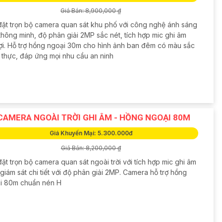
Giá Bán: 8,900,000 ₫
đặt trọn bộ camera quan sát khu phố với công nghệ ánh sáng
thông minh, độ phân giải 2MP sắc nét, tích hợp mic ghi âm
 lợi. Hỗ trợ hồng ngoại 30m cho hình ảnh ban đêm có màu sắc
 thực, đáp ứng mọi nhu cầu an ninh
CAMERA NGOÀI TRỜI GHI ÂM - HỒNG NGOẠI 80M
Giá Khuyến Mại: 5.300.000đ
Giá Bán: 8,200,000 ₫
ặt trọn bộ camera quan sát ngoài trời với tích hợp mic ghi âm
giám sát chi tiết với độ phân giải 2MP. Camera hỗ trợ hồng
i 80m chuẩn nén H