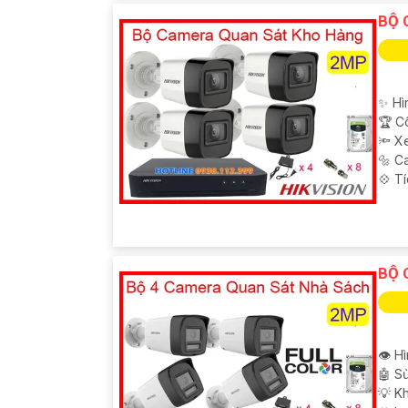
BỘ 
✨ Hì
🏆 C
🔦 X
🔩 C
️💠 T
BỘ 
👁 Hì
🤖️ 
💡 Kh