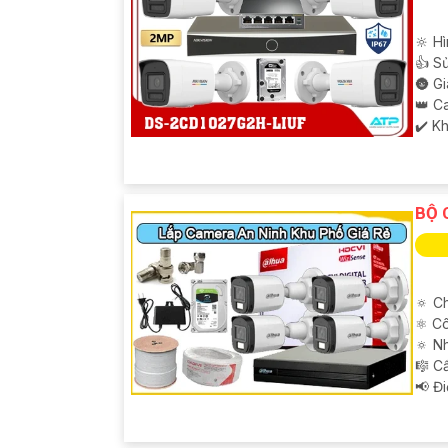
🔆 Hì
👍 S
🌚 G
👑 C
️✔️ K
BỘ 
🔅 Ch
⚛️ C
🔅 N
🎼️ 
️📢 Đ