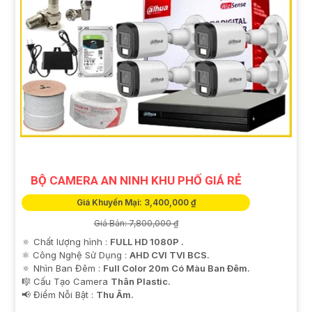
BỘ CAMERA AN NINH KHU PHỐ GIÁ RẺ
Giá Khuyến Mại: 3,400,000 ₫
Giá Bán: 7,800,000 ₫
🔅 Chất lượng hình :
FULL HD 1080P .
⚛️ Công Nghệ Sử Dụng :
AHD CVI TVI BCS.
🔅 Nhìn Ban Đêm :
Full Color 20m Có Màu Ban Ðêm.
🎼️ Cấu Tạo Camera
Thân Plastic.
️📢 Điểm Nỗi Bật :
Thu Âm.