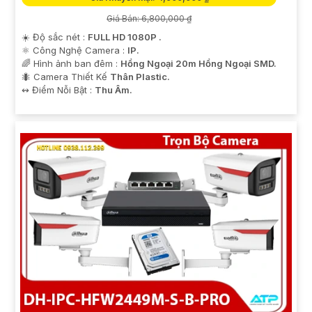
Giá Bán: 6,800,000 ₫
☀️ Độ sắc nét :
FULL HD 1080P .
⚛️ Công Nghệ Camera :
IP.
🌈 Hình ảnh ban đêm :
Hồng Ngoại 20m Hồng Ngoại SMD.
🐜 Camera Thiết Kế
Thân Plastic.
️↭ Điểm Nỗi Bật :
Thu Âm.