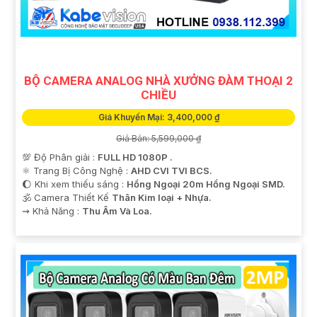
BỘ CAMERA ANALOG NHÀ XƯỞNG ĐÀM THOẠI 2
CHIỀU
Giá Khuyến Mại: 3,400,000 ₫
Giá Bán: 5,599,000 ₫
'
💯 Độ Phân giải :
FULL HD 1080P .
⚛️ Trang Bị Công Nghệ :
AHD CVI TVI BCS.
🌔 Khi xem thiếu sáng :
Hồng Ngoại 20m Hồng Ngoại SMD.
🕉️ Camera Thiết Kế
Thân Kim loại + Nhựa.
️⇝ Khả Năng :
Thu Âm Và Loa.