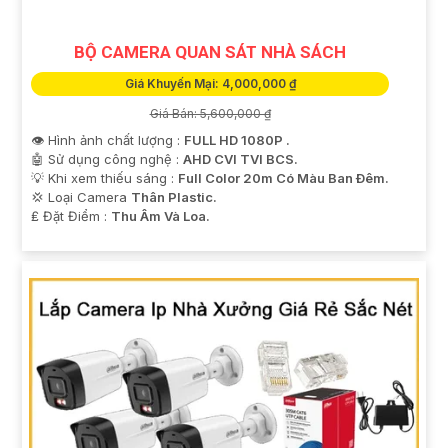
BỘ CAMERA QUAN SÁT NHÀ SÁCH
Giá Khuyến Mại: 4,000,000 ₫
Giá Bán: 5,600,000 ₫
👁 Hình ảnh chất lượng :
FULL HD 1080P .
🤖️ Sử dụng công nghệ :
AHD CVI TVI BCS.
💡 Khi xem thiếu sáng :
Full Color 20m Có Màu Ban Ðêm.
💢 Loại Camera
Thân Plastic.
️₤ Đặt Điểm :
Thu Âm Và Loa.