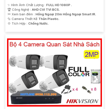
✨ Hình Ành Chất Lượng :
FULL HD 1080P .
🏆 Công Nghệ :
AHD CVI TVI BCS.
🔦 Xem ban đêm :
Hồng Ngoại 20m Hồng Ngoại Smart IR.
🔩 Camera Thiết Kế
Thân Plastic.
️💠 Tích Hợp :
Chống Nước.