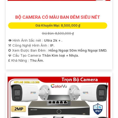
BỘ CAMERA CÓ MÀU BAN ĐÊM SIÊU NÉT
Giá Khuyến Mại: 8,500,000 ₫
Giá Bán: 8,500,000 ₫
👁 Hình Ảnh Sắc nét :
Ultra 2k + .
⚒ Công Nghệ Hình Ảnh :
IP.
✪ Xem Được Ban Đêm :
Hồng Ngoại 50m Hồng Ngoại SMD.
💎 Cấu Tạo Camera
Thân Kim loại + Nhựa.
️₤ Khả Năng :
Thu Âm.