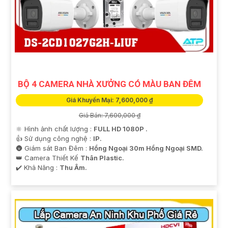
BỘ 4 CAMERA NHÀ XƯỞNG CÓ MÀU BAN ĐÊM
Giá Khuyến Mại: 7,600,000 ₫
Giá Bán: 7,600,000 ₫
🔆 Hình ảnh chất lượng :
FULL HD 1080P .
👍 Sử dụng công nghệ :
IP.
🌚 Giám sát Ban Đêm :
Hồng Ngoại 30m Hồng Ngoại SMD.
👑 Camera Thiết Kế
Thân Plastic.
️✔️ Khả Năng :
Thu Âm.