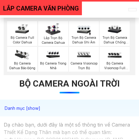
LẮP CAMERA VĂN PHÒNG
Bộ Camera Full
Trọn Bộ Camera
Trọn Bộ Camera
Lắp Trọn Bộ
Color Dahua
Dahua Ghi Âm
Dahua Chống
Camera Dahua
Trộm
Bộ Camera Trong
Camera Visioncop
Bộ Camera
Bộ Camera
Nhà
Trọn Bộ
Visioncop Full
Dahua Báo Động
Color
BỘ CAMERA NGOÀI TRỜI
Dạ chào bạn, dưới đây là một số thông tin về Camera
Thiết Kế Dạng Thân mà bạn có thể quan tâm: