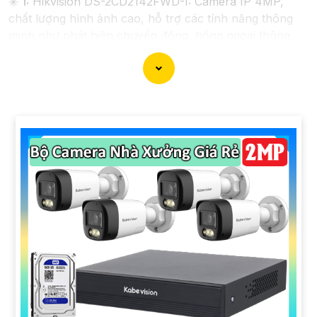
✳️
1:
Hikvision DS-2CD2142FWD-I: Camera IP 4MP,
chất lượng hình ảnh cao, hỗ trợ các tính năng thông
minh như phát hiện chuyển động, hồng ngoại thông
minh.
💠
2:
Dahua IPC-HDW4433C-A: Camera IP 4MP, công
nghệ Starlight cho hình ảnh màu ban đêm, chống
ngược sáng tốt, thiết kế chống nước, bụi IP67
♚ Chức Cao Cấp
3:
Vantech VP-131N: Camera Analog
1.3MP, có khả năng quan sát trong điều kiện thiếu
sáng, chất lượng hình ảnh tốt, dễ sử dụng và lắp đặt.
Nhớ kiểm tra các yêu cầu kỹ thuật và tính năng mà
bạn cần trước khi lựa chọn camera phù hợp với nhu
cầu sử dụng của mình nhé. Nếu cần thêm thông tin chi
tiết hoặc hỗ trợ về sản phẩm, bạn có thể truy cập
trang web của nhà sản xuất hoặc liên hệ với các đơn vị
phân phối để được tư vấn cụ thể hơn. Chúc bạn tìm
được sản phẩm ưng ý!