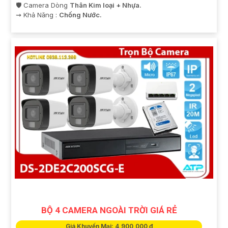
🛡 Camera Dòng
Thân Kim loại + Nhựa.
️⇝ Khả Năng :
Chống Nước.
BỘ 4 CAMERA NGOÀI TRỜI GIÁ RẺ
Giá Khuyến Mại: 4,900,000 ₫