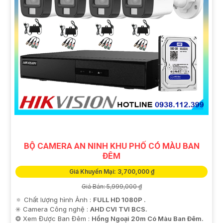
BỘ CAMERA AN NINH KHU PHỐ CÓ MÀU BAN
ĐÊM
Giá Khuyến Mại: 3,700,000 ₫
Giá Bán: 5,999,000 ₫
🔅 Chất lượng hình Ảnh :
FULL HD 1080P .
✳️ Camera Công nghệ :
AHD CVI TVI BCS.
❂ Xem Được Ban Đêm :
Hồng Ngoại 20m Có Màu Ban Ðêm.