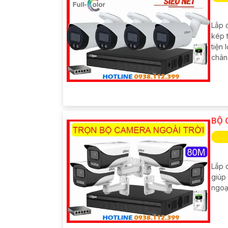
Lắp 
kép 
tiện
chân
BỘ 
Lắp đ
giúp 
ngoạ