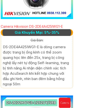
Camera Hikvision DS-2DE4A425IWG1-E
Giá Khuyến Mại: 5%-35%
Giá Bán:
DS-2DE4A425IWG1-E là dòng camera
được trang bị ống kính có thể zoom
quang học lên đến 25x, trang bị công
nghệ lấy nét tự động Self-learning, trang
bị tính năng Ai nhận diện chính xác tích
hợp AcuSearch khi kết hợp chung với
đầu ghi hình, nhìn ban đêm bằng hồng
ngoại 50m