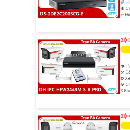
🌈 H
🐜 C
️↭ Đi
BỘ 
👁 H
⚒ Cô
✪ Xe
💎 C
️₤ K
BỘ 