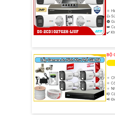
🔆 Hì
👍 S
🌚 G
👑 C
️✔️ K
BỘ 
🔅 Ch
⚛️ C
🔅 N
🎼️ 
️📢 Đ