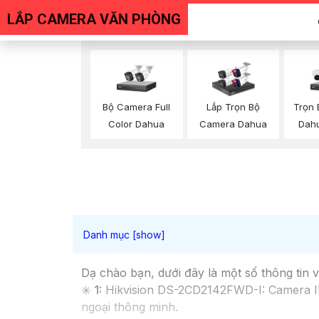
LẮP CAMERA VĂN PHÒNG
Bộ Camera Full
Trọn
Lắp Trọn Bộ
Color Dahua
Dah
Camera Dahua
Dạ chào bạn, dưới đây là một số thông tin
✳️
1:
Hikvision DS-2CD2142FWD-I: Camera IP
ngoại thông minh.