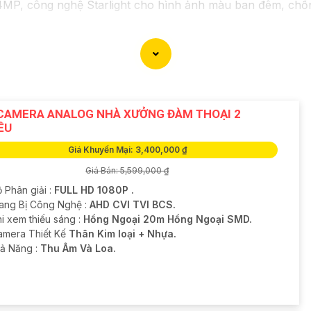
 công nghệ Starlight cho hình ảnh màu ban đêm, chống 
 Analog 1.3MP, có khả năng quan sát trong điều kiện thiế
 năng mà bạn cần trước khi lựa chọn camera phù hợp với 
 phẩm, bạn có thể truy cập trang web của nhà sản xuất hoặc
phẩm ưng ý!
CAMERA ANALOG NHÀ XƯỞNG ĐÀM THOẠI 2
ỀU
Giá Khuyến Mại: 3,400,000 ₫
Giá Bán: 5,599,000 ₫
 Phân giải :
FULL HD 1080P .
rang Bị Công Nghệ :
AHD CVI TVI BCS.
i xem thiếu sáng :
Hồng Ngoại 20m Hồng Ngoại SMD.
Camera Thiết Kế
Thân Kim loại + Nhựa.
hả Năng :
Thu Âm Và Loa.