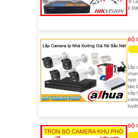
💢 L
️₤ Đặ
BỘ 
Lắp 
chọn
ninh 
tâm 
cấp 
came
tuyệt
BỘ 