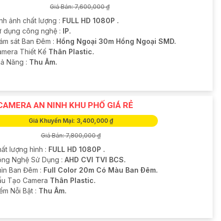
Giá Bán: 7,600,000 ₫
nh ảnh chất lượng :
FULL HD 1080P .
ử dụng công nghệ :
IP.
iám sát Ban Đêm :
Hồng Ngoại 30m Hồng Ngoại SMD.
amera Thiết Kế
Thân Plastic.
hả Năng :
Thu Âm.
CAMERA AN NINH KHU PHỐ GIÁ RẺ
Giá Khuyến Mại: 3,400,000 ₫
Giá Bán: 7,800,000 ₫
ất lượng hình :
FULL HD 1080P .
ông Nghệ Sử Dụng :
AHD CVI TVI BCS.
hìn Ban Đêm :
Full Color 20m Có Màu Ban Ðêm.
Cấu Tạo Camera
Thân Plastic.
iểm Nỗi Bật :
Thu Âm.