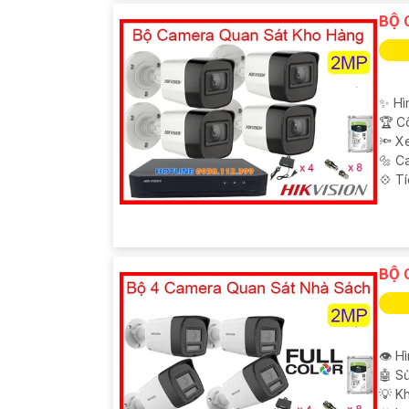
BỘ 
✨ Hì
🏆 C
🔦 X
🔩 C
️💠 T
BỘ 
👁 Hì
🤖️ 
💡 Kh