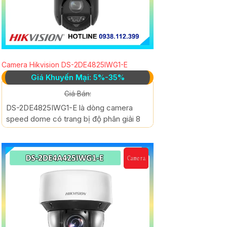
Camera Hikvision DS-2DE4825IWG1-E
Giá Khuyến Mại: 5%-35%
Giá Bán:
DS-2DE4825IWG1-E là dòng camera
speed dome có trang bị độ phân giải 8