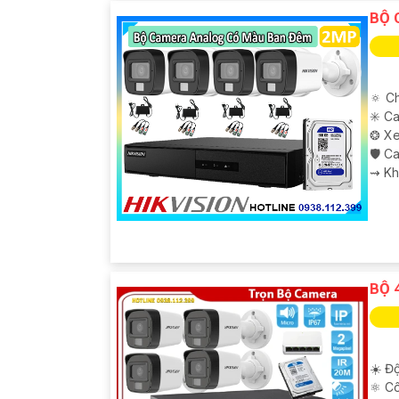
BỘ 
🔅 C
✳️ C
❂ Xe
🛡 C
️⇝ K
BỘ 
'
☀️ Độ
⚛️ C