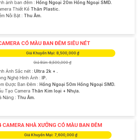
ình ảnh ban đêm :
Hồng Ngoại 20m Hồng Ngoại SMD.
amera Thiết Kế
Thân Plastic.
ểm Nỗi Bật :
Thu Âm.
CAMERA CÓ MÀU BAN ĐÊM SIÊU NÉT
Giá Khuyến Mại: 8,500,000 ₫
Giá Bán: 8,500,000 ₫
ình Ảnh Sắc nét :
Ultra 2k + .
ng Nghệ Hình Ảnh :
IP.
m Được Ban Đêm :
Hồng Ngoại 50m Hồng Ngoại SMD.
ấu Tạo Camera
Thân Kim loại + Nhựa.
hả Năng :
Thu Âm.
4 CAMERA NHÀ XƯỞNG CÓ MÀU BAN ĐÊM
Giá Khuyến Mại: 7,600,000 ₫