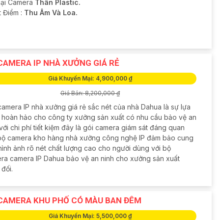
oại Camera
Thân Plastic.
t Điểm :
Thu Âm Và Loa.
CAMERA IP NHÀ XƯỞNG GIÁ RẺ
Giá Khuyến Mại: 4,900,000 ₫
Giá Bán: 8,200,000 ₫
camera IP nhà xưởng giá rẻ sắc nét của nhà Dahua là sự lựa
 hoàn hảo cho công ty xưởng sản xuất có nhu cầu bảo vệ an
với chi phí tiết kiệm đây là gói camera giám sát đáng quan
bộ camera kho hàng nhà xưởng công nghệ IP đảm bảo cung
hình ảnh rõ nét chất lượng cao cho người dùng với bộ
ra camera IP Dahua bảo vệ an ninh cho xưởng sản xuất
 đối.
CAMERA KHU PHỐ CÓ MÀU BAN ĐÊM
Giá Khuyến Mại: 5,500,000 ₫