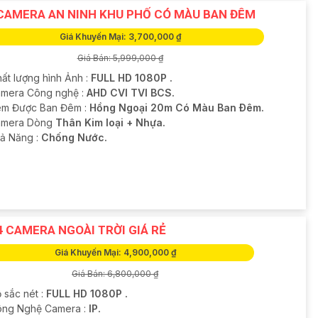
CAMERA AN NINH KHU PHỐ CÓ MÀU BAN ĐÊM
Giá Khuyến Mại: 3,700,000 ₫
Giá Bán: 5,999,000 ₫
hất lượng hình Ảnh :
FULL HD 1080P .
amera Công nghệ :
AHD CVI TVI BCS.
m Được Ban Đêm :
Hồng Ngoại 20m Có Màu Ban Ðêm.
amera Dòng
Thân Kim loại + Nhựa.
hả Năng :
Chống Nước.
4 CAMERA NGOÀI TRỜI GIÁ RẺ
Giá Khuyến Mại: 4,900,000 ₫
Giá Bán: 6,800,000 ₫
 sắc nét :
FULL HD 1080P .
ông Nghệ Camera :
IP.