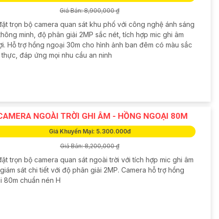
Giá Bán: 8,900,000 ₫
đặt trọn bộ camera quan sát khu phố với công nghệ ánh sáng
thông minh, độ phân giải 2MP sắc nét, tích hợp mic ghi âm
 lợi. Hỗ trợ hồng ngoại 30m cho hình ảnh ban đêm có màu sắc
 thực, đáp ứng mọi nhu cầu an ninh
CAMERA NGOÀI TRỜI GHI ÂM - HỒNG NGOẠI 80M
Giá Khuyến Mại: 5.300.000đ
Giá Bán: 8,200,000 ₫
ặt trọn bộ camera quan sát ngoài trời với tích hợp mic ghi âm
giám sát chi tiết với độ phân giải 2MP. Camera hỗ trợ hồng
i 80m chuẩn nén H