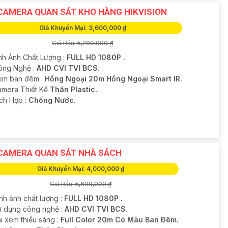
CAMERA QUAN SÁT KHO HÀNG HIKVISION
Giá Khuyến Mại: 3,600,000 ₫
Giá Bán: 5,200,000 ₫
nh Ành Chất Lượng :
FULL HD 1080P .
ông Nghệ :
AHD CVI TVI BCS.
em ban đêm :
Hồng Ngoại 20m Hồng Ngoại Smart IR.
amera Thiết Kế
Thân Plastic.
ích Hợp :
Chống Nước.
CAMERA QUAN SÁT NHÀ SÁCH
Giá Khuyến Mại: 4,000,000 ₫
Giá Bán: 5,600,000 ₫
nh ảnh chất lượng :
FULL HD 1080P .
Sử dụng công nghệ :
AHD CVI TVI BCS.
i xem thiếu sáng :
Full Color 20m Có Màu Ban Ðêm.