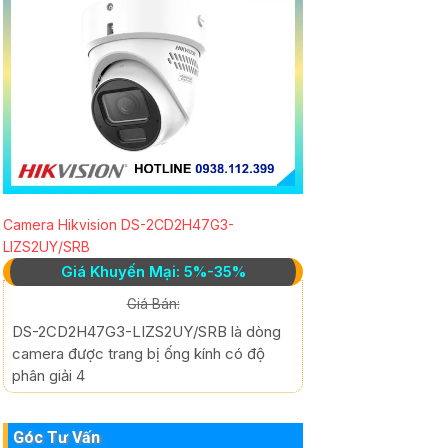
Camera Hikvision DS-2CD2H47G3-
LIZS2UY/SRB
Giá Khuyến Mại: 5%-35%
Giá Bán:
DS-2CD2H47G3-LIZS2UY/SRB là dòng
camera được trang bị ống kính có độ
phân giải 4
Góc Tư Vấn