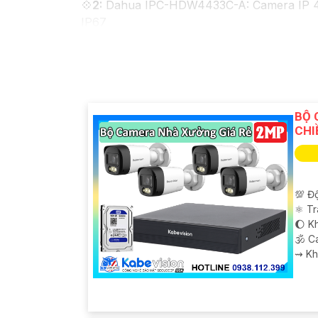
💠
2:
Dahua IPC-HDW4433C-A: Camera IP 4MP,
IP67
♚ Chức Cao Cấp
3:
Vantech VP-131N: Camera
dụng và lắp đặt.
Nhớ kiểm tra các yêu cầu kỹ thuật và tính
thêm thông tin chi tiết hoặc hỗ trợ về sản
tư vấn cụ thể hơn. Chúc bạn tìm được sản 
BỘ 
CHI
💯 Độ
⚛️ T
🌔 Kh
🕉️ 
️⇝ K