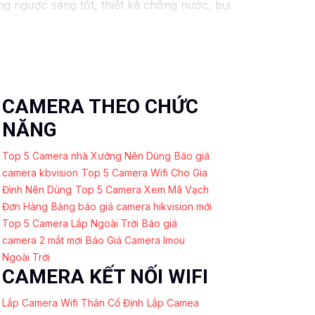
ngược sáng tốt, thiết kế chống nước, bụi
u sáng, chất lượng hình ảnh tốt, dễ sử
nhu cầu sử dụng của mình nhé. Nếu cần
 liên hệ với các đơn vị phân phối để được
CAMERA THEO CHỨC
NĂNG
Top 5 Camera nhà Xưởng Nên Dùng
Báo giá
camera kbvision
Top 5 Camera Wifi Cho Gia
Đình Nên Dùng
Top 5 Camera Xem Mã Vạch
Đơn Hàng
Bảng báo giá camera hikvision mới
Top 5 Camera Lắp Ngoài Trời
Báo giá
camera 2 mắt mơi
Báo Giá Camera Imou
Ngoài Trời
CAMERA KẾT NỐI WIFI
Lắp Camera Wifi Thân Cố Định
Lắp Camea