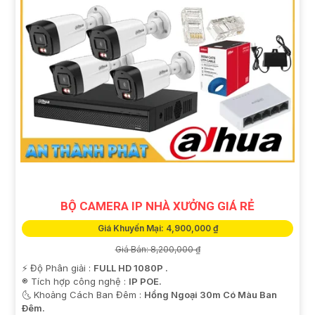
BỘ CAMERA IP NHÀ XƯỞNG GIÁ RẺ
Giá Khuyến Mại: 4,900,000 ₫
Giá Bán: 8,200,000 ₫
️⚡ Độ Phân giải :
FULL HD 1080P .
®️ Tích hợp công nghệ :
IP POE.
🌜 Khoảng Cách Ban Đêm :
Hồng Ngoại 30m Có Màu Ban
Ðêm.