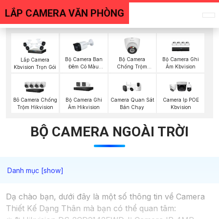
LẮP CAMERA VĂN PHÒNG
Bộ Camera Ban
Bộ Camera
Bộ Camera Ghi
Lắp Camera
Đêm Có Màu
Chống Trộm
Âm Kbvision
Kbvision Trọn Gói
Kbvision
Kbvision
Bộ Camera Ghi
Camera Quan Sát
Bô Camera Chống
Camera Ip POE
Âm Hikvision
Bán Chạy
Trộm Hikvision
Kbvision
BỘ CAMERA NGOÀI TRỜI
Dạ chào bạn, dưới đây là một số thông tin về Camera
Thiết Kế Dạng Thân mà bạn có thể quan tâm: