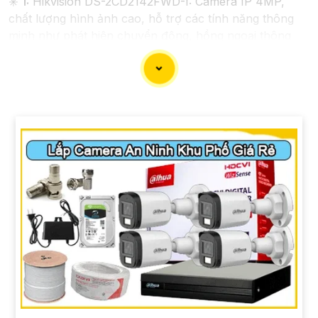
✳️
1:
Hikvision DS-2CD2142FWD-I: Camera IP 4MP,
chất lượng hình ảnh cao, hỗ trợ các tính năng thông
minh như phát hiện chuyển động, hồng ngoại thông
minh.
💠
2:
Dahua IPC-HDW4433C-A: Camera IP 4MP, công
nghệ Starlight cho hình ảnh màu ban đêm, chống
ngược sáng tốt, thiết kế chống nước, bụi IP67
♚ Chức Cao Cấp
3:
Vantech VP-131N: Camera Analog
1.3MP, có khả năng quan sát trong điều kiện thiếu
sáng, chất lượng hình ảnh tốt, dễ sử dụng và lắp đặt.
Nhớ kiểm tra các yêu cầu kỹ thuật và tính năng mà
bạn cần trước khi lựa chọn camera phù hợp với nhu
cầu sử dụng của mình nhé. Nếu cần thêm thông tin chi
tiết hoặc hỗ trợ về sản phẩm, bạn có thể truy cập
trang web của nhà sản xuất hoặc liên hệ với các đơn vị
phân phối để được tư vấn cụ thể hơn. Chúc bạn tìm
được sản phẩm ưng ý!