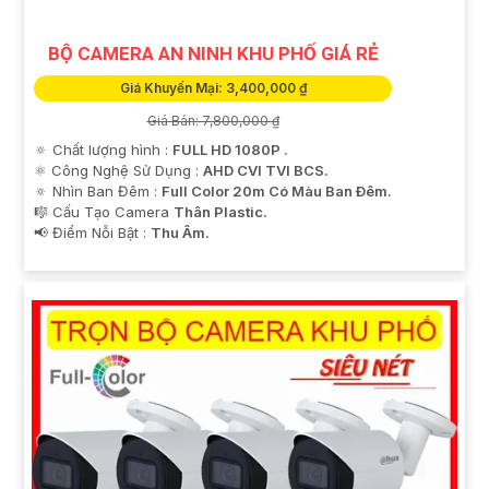
BỘ CAMERA AN NINH KHU PHỐ GIÁ RẺ
Giá Khuyến Mại: 3,400,000 ₫
Giá Bán: 7,800,000 ₫
🔅 Chất lượng hình :
FULL HD 1080P .
⚛️ Công Nghệ Sử Dụng :
AHD CVI TVI BCS.
🔅 Nhìn Ban Đêm :
Full Color 20m Có Màu Ban Ðêm.
🎼️ Cấu Tạo Camera
Thân Plastic.
'
️📢 Điểm Nỗi Bật :
Thu Âm.