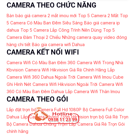
CAMERA THEO CHỨC NĂNG
Bản báo giá camera 2 mắt imou mới
Top 5 Camera 2 Mắt
Top
5 Camera Có Màu Ban Đêm Siêu Sáng
Báo giá camera ip
dahua
Top 5 Camera Lắp Công Trình Nên Dùng
Top 5
Camera Đàm Thoại 2 Chiều
Những camera quay video đóng
hàng chi tiết
Báo gia camera wifi Dahua
CAMERA KẾT NỐI WIFI
Camera Wifi Có Màu Ban Đêm 360
Camera Wifi Trong Nhà
Kbvision
Camera Wifi Hikvision Giá Rẻ Chính Hãng
Lắp
Camera Wifi 360 Dahua Ngoài Trời
Camera Wifi Imou Cube
Ghi Hình Nét
Camera Wifi Hikvision Ngoài Trời
Camera Wifi
360 Có Màu Ban Đêm Dahua
Lắp Camera Wifi Thân Imou
CAMERA THEO GÓI
Lắp đặt trọn bộ Camera Full Hd 1080P
Bộ Camera Full Color
Dahua
Lắp Camera Chống Trộm Hikvision trọn bộ Giá Rẻ
Trọn
Bộ Camera Dahua Chống Trộm
Lắp Camera Giá Rẻ Trọn Gói
chính hãng