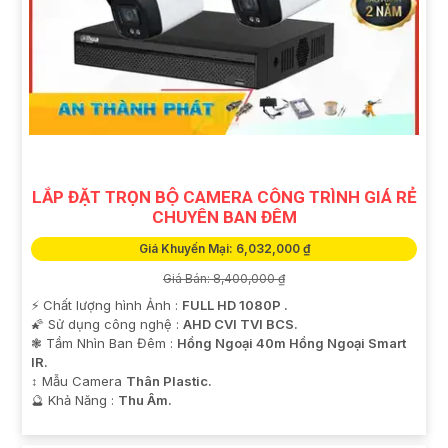
LẮP ĐẶT TRỌN BỘ CAMERA CÔNG TRÌNH GIÁ RẺ
CHUYÊN BAN ĐÊM
Giá Khuyến Mại: 6,032,000 ₫
Giá Bán: 8,400,000 ₫
️⚡ Chất lượng hình Ảnh :
FULL HD 1080P .
🌠 Sử dụng công nghệ :
AHD CVI TVI BCS.
❃ Tầm Nhìn Ban Đêm :
Hồng Ngoại 40m Hồng Ngoại Smart
IR.
↕️ Mẫu Camera
Thân Plastic.
️🔮 Khả Năng :
Thu Âm.