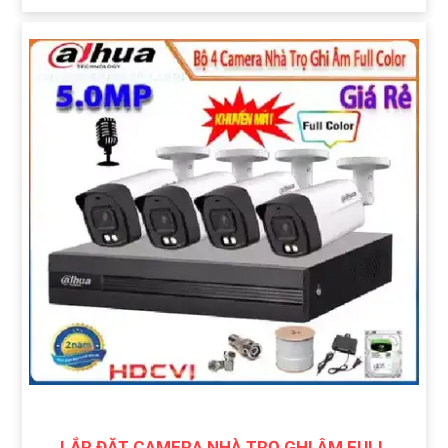
LẮP ĐẶT CAMERA NHÀ TRỌ GHI ÂM FULL