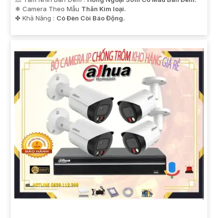
❄ Camera Theo Mẫu
Thân Kim loại.
️✤ Khả Năng :
Có Ðèn Còi Báo Động.