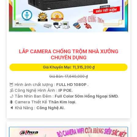
LẮP CAMERA CHỐNG TRỘM NHÀ XƯỞNG
CHUYÊN DỤNG
Giá Khuyến Mại: 11,315,200 ₫
Giá Bán: 17,640,000 ₫
🦉 Hình ảnh chất lượng :
FULL HD 1080P .
🕉️ Công Nghệ Hình Ảnh :
IP POE.
🌙 Tầm Nhìn Ban Đêm :
Full Color 50m Hồng Ngoại SMD.
🐜 Camera Thiết Kế
Thân Kim loại.
️🔈 Khả Năng :
Công Nghệ AI.