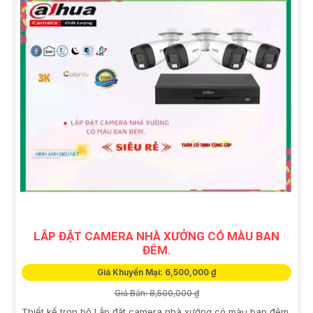
LẮP ĐẶT CAMERA NHÀ XƯỞNG CÓ MÀU BAN
ĐÊM.
Giá Khuyến Mại: 6,500,000 ₫
Giá Bán: 8,500,000 ₫
Thiết kế trọn bộ Lắp đặt camera nhà xưởng có màu ban đêm