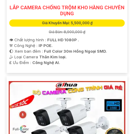
LẮP CAMERA CHỐNG TRỘM KHO HÀNG CHUYÊN
DỤNG
Giá Khuyến Mại: 5,500,000 ₫
Giá Bán: 8,900,000 ₫
👁 Chất lượng hình :
FULL HD 1080P .
⚒ Công Nghệ :
IP POE.
🌔 Xem ban đêm :
Full Color 30m Hồng Ngoại SMD.
🤹 Loại Camera
Thân Kim loại.
️₤ Ưu Điểm :
Công Nghệ AI.