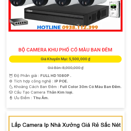
BỘ CAMERA KHU PHỐ CÓ MÀU BAN ĐÊM
Giá Khuyến Mại: 5,500,000 ₫
Giá Bán: 8,900,000 ₫
🦉 Độ Phân giải :
FULL HD 1080P .
⚙ Tích hợp công nghệ :
IP POE.
🌜 Khoảng Cách Ban Đêm :
Full Color 30m Có Màu Ban Ðêm.
🎲 Cấu Tạo Camera
Thân Kim loại.
️👮 Ưu Điểm :
Thu Âm.