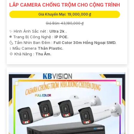
LẮP CAMERA CHỐNG TRỘM CHO CỘNG TRÌNH
Giá Khuyến Mại: 19,000,000 ₫
Giá Bán: 43,180,000 ₫
✨ Hình Ảnh Sắc nét :
Ultra 2k .
®️ Trang Bị Công Nghệ :
IP POE.
🌜 Tầm Nhìn Ban Đêm :
Full Color 30m Hồng Ngoại SMD.
↕️ Mẫu Camera
Thân Plastic.
️💠 Khả Năng :
Thu Âm.