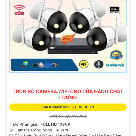
TRỌN BỘ CAMERA WIFI CHO CỬA HÀNG CHẤT
LƯỢNG
Giá Khuyến Mại: 5,800,000 ₫
Giá Bán: 9,000,000 ₫
️⚡ Độ Phân giải :
FULL HD 1080P .
👍 Camera Công nghệ :
IP Wifi.
💥 Tầm Nhìn Ban Đêm :
Hồng Ngoại 30m Có Màu Ban Ðêm.