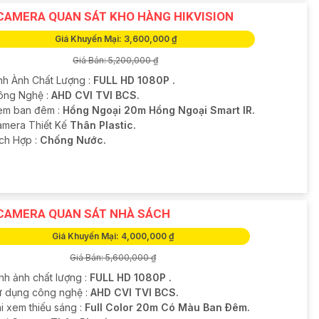
CAMERA QUAN SÁT KHO HÀNG HIKVISION
Giá Khuyến Mại: 3,600,000 ₫
Giá Bán: 5,200,000 ₫
nh Ành Chất Lượng :
FULL HD 1080P .
ông Nghệ :
AHD CVI TVI BCS.
em ban đêm :
Hồng Ngoại 20m Hồng Ngoại Smart IR.
amera Thiết Kế
Thân Plastic.
ích Hợp :
Chống Nước.
CAMERA QUAN SÁT NHÀ SÁCH
Giá Khuyến Mại: 4,000,000 ₫
Giá Bán: 5,600,000 ₫
nh ảnh chất lượng :
FULL HD 1080P .
Sử dụng công nghệ :
AHD CVI TVI BCS.
i xem thiếu sáng :
Full Color 20m Có Màu Ban Ðêm.