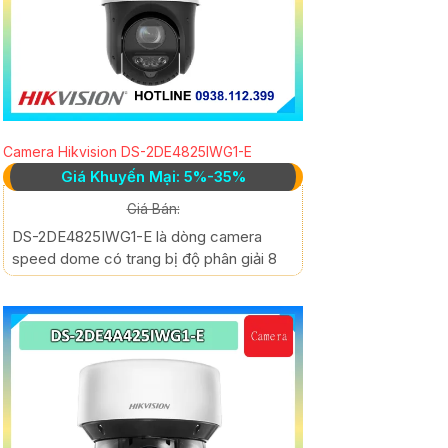
Camera Hikvision DS-2DE4825IWG1-E
Giá Khuyến Mại: 5%-35%
Giá Bán:
DS-2DE4825IWG1-E là dòng camera
speed dome có trang bị độ phân giải 8