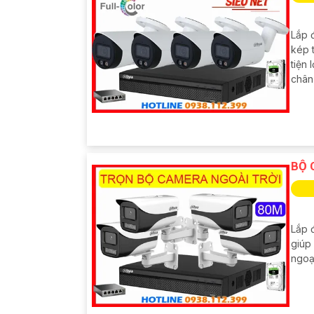
Lắp 
kép 
tiện
chân
BỘ 
Lắp đ
giúp 
ngoạ