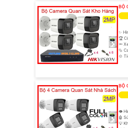
BỘ 
✨ Hì
🏆 C
🔦 X
🔩 C
️💠 T
BỘ 
👁 Hì
🤖️ 
💡 Kh