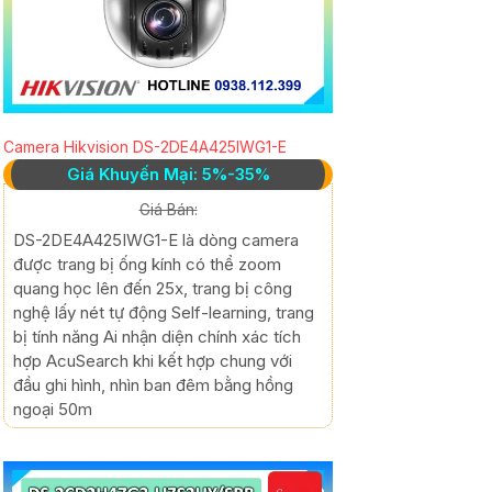
Camera Hikvision DS-2DE4A425IWG1-E
Giá Khuyến Mại: 5%-35%
Giá Bán:
DS-2DE4A425IWG1-E là dòng camera
được trang bị ống kính có thể zoom
quang học lên đến 25x, trang bị công
nghệ lấy nét tự động Self-learning, trang
bị tính năng Ai nhận diện chính xác tích
hợp AcuSearch khi kết hợp chung với
đầu ghi hình, nhìn ban đêm bằng hồng
ngoại 50m