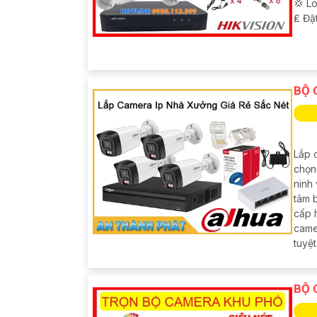
💢 L
️₤ Đặ
BỘ 
Lắp 
chọn
ninh 
tâm 
cấp 
came
tuyệt
BỘ 