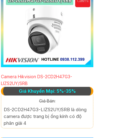
Camera Hikvision DS-2CD2H47G3-
LIZS2UY/SRB
Giá Khuyến Mại: 5%-35%
Giá Bán:
DS-2CD2H47G3-LIZS2UY/SRB là dòng
camera được trang bị ống kính có độ
phân giải 4