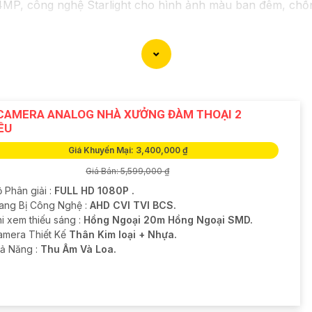
 công nghệ Starlight cho hình ảnh màu ban đêm, chống 
 Analog 1.3MP, có khả năng quan sát trong điều kiện thiế
 năng mà bạn cần trước khi lựa chọn camera phù hợp với 
 phẩm, bạn có thể truy cập trang web của nhà sản xuất hoặc
phẩm ưng ý!
CAMERA ANALOG NHÀ XƯỞNG ĐÀM THOẠI 2
ỀU
Giá Khuyến Mại: 3,400,000 ₫
Giá Bán: 5,599,000 ₫
 Phân giải :
FULL HD 1080P .
rang Bị Công Nghệ :
AHD CVI TVI BCS.
i xem thiếu sáng :
Hồng Ngoại 20m Hồng Ngoại SMD.
Camera Thiết Kế
Thân Kim loại + Nhựa.
hả Năng :
Thu Âm Và Loa.