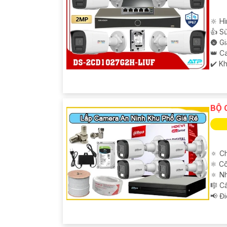
🔆 Hì
👍 S
🌚 G
👑 C
️✔️ K
BỘ 
🔅 Ch
⚛️ C
🔅 N
🎼️ 
️📢 Đ