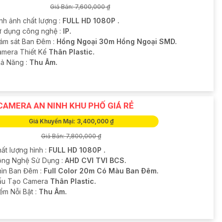
Giá Bán: 7,600,000 ₫
nh ảnh chất lượng :
FULL HD 1080P .
ử dụng công nghệ :
IP.
iám sát Ban Đêm :
Hồng Ngoại 30m Hồng Ngoại SMD.
amera Thiết Kế
Thân Plastic.
hả Năng :
Thu Âm.
CAMERA AN NINH KHU PHỐ GIÁ RẺ
Giá Khuyến Mại: 3,400,000 ₫
Giá Bán: 7,800,000 ₫
ất lượng hình :
FULL HD 1080P .
ông Nghệ Sử Dụng :
AHD CVI TVI BCS.
hìn Ban Đêm :
Full Color 20m Có Màu Ban Ðêm.
Cấu Tạo Camera
Thân Plastic.
iểm Nỗi Bật :
Thu Âm.