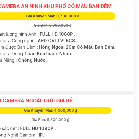
CAMERA AN NINH KHU PHỐ CÓ MÀU BAN ĐÊM
Giá Khuyến Mại: 3,700,000 ₫
Giá Bán: 5,999,000 ₫
hất lượng hình Ảnh :
FULL HD 1080P .
amera Công nghệ :
AHD CVI TVI BCS.
m Được Ban Đêm :
Hồng Ngoại 20m Có Màu Ban Ðêm.
amera Dòng
Thân Kim loại + Nhựa.
hả Năng :
Chống Nước.
4 CAMERA NGOÀI TRỜI GIÁ RẺ
Giá Khuyến Mại: 4,900,000 ₫
Giá Bán: 6,800,000 ₫
 sắc nét :
FULL HD 1080P .
ông Nghệ Camera :
IP.