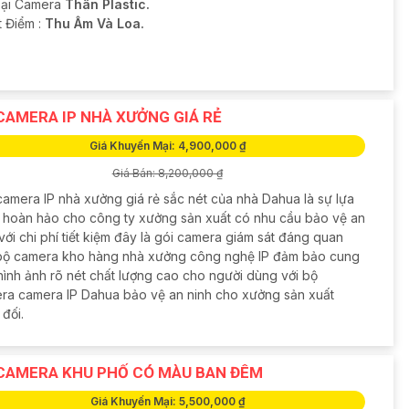
oại Camera
Thân Plastic.
t Điểm :
Thu Âm Và Loa.
CAMERA IP NHÀ XƯỞNG GIÁ RẺ
Giá Khuyến Mại: 4,900,000 ₫
Giá Bán: 8,200,000 ₫
camera IP nhà xưởng giá rẻ sắc nét của nhà Dahua là sự lựa
 hoàn hảo cho công ty xưởng sản xuất có nhu cầu bảo vệ an
với chi phí tiết kiệm đây là gói camera giám sát đáng quan
bộ camera kho hàng nhà xưởng công nghệ IP đảm bảo cung
hình ảnh rõ nét chất lượng cao cho người dùng với bộ
ra camera IP Dahua bảo vệ an ninh cho xưởng sản xuất
 đối.
CAMERA KHU PHỐ CÓ MÀU BAN ĐÊM
Giá Khuyến Mại: 5,500,000 ₫