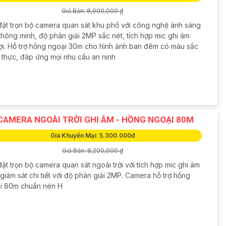
Giá Bán: 8,900,000 ₫
đặt trọn bộ camera quan sát khu phố với công nghệ ánh sáng
thông minh, độ phân giải 2MP sắc nét, tích hợp mic ghi âm
 lợi. Hỗ trợ hồng ngoại 30m cho hình ảnh ban đêm có màu sắc
 thực, đáp ứng mọi nhu cầu an ninh
CAMERA NGOÀI TRỜI GHI ÂM - HỒNG NGOẠI 80M
Giá Khuyến Mại: 5.300.000đ
Giá Bán: 8,200,000 ₫
ặt trọn bộ camera quan sát ngoài trời với tích hợp mic ghi âm
giám sát chi tiết với độ phân giải 2MP. Camera hỗ trợ hồng
i 80m chuẩn nén H