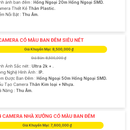
ình ảnh ban đêm :
Hồng Ngoại 20m Hồng Ngoại SMD.
amera Thiết Kế
Thân Plastic.
ểm Nỗi Bật :
Thu Âm.
CAMERA CÓ MÀU BAN ĐÊM SIÊU NÉT
Giá Khuyến Mại: 8,500,000 ₫
Giá Bán: 8,500,000 ₫
ình Ảnh Sắc nét :
Ultra 2k + .
ng Nghệ Hình Ảnh :
IP.
m Được Ban Đêm :
Hồng Ngoại 50m Hồng Ngoại SMD.
ấu Tạo Camera
Thân Kim loại + Nhựa.
hả Năng :
Thu Âm.
4 CAMERA NHÀ XƯỞNG CÓ MÀU BAN ĐÊM
Giá Khuyến Mại: 7,600,000 ₫