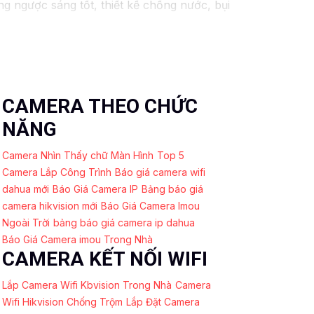
ngược sáng tốt, thiết kế chống nước, bụi
u sáng, chất lượng hình ảnh tốt, dễ sử
nhu cầu sử dụng của mình nhé. Nếu cần
 liên hệ với các đơn vị phân phối để được
CAMERA THEO CHỨC
NĂNG
Camera Nhìn Thấy chữ Màn Hình
Top 5
Camera Lắp Công Trình
Báo giá camera wifi
dahua mới
Báo Giá Camera IP
Bảng báo giá
camera hikvision mới
Báo Giá Camera Imou
Ngoài Trời
bảng báo giá camera ip dahua
Báo Giá Camera imou Trong Nhà
CAMERA KẾT NỐI WIFI
Lắp Camera Wifi Kbvision Trong Nhà
Camera
Wifi Hikvision Chống Trộm
Lắp Đặt Camera