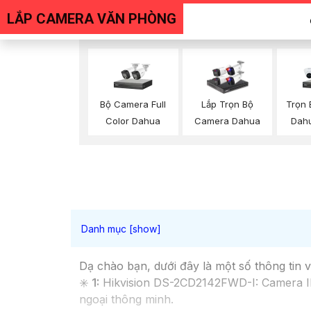
LẮP CAMERA VĂN PHÒNG
Bộ Camera Full
Trọn
Lắp Trọn Bộ
Color Dahua
Dah
Camera Dahua
Dạ chào bạn, dưới đây là một số thông tin
✳️
1:
Hikvision DS-2CD2142FWD-I: Camera IP
ngoại thông minh.