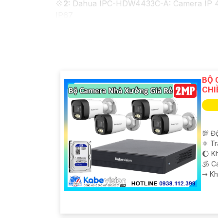
💠
2:
Dahua IPC-HDW4433C-A: Camera IP 4MP,
IP67
♚ Chức Cao Cấp
3:
Vantech VP-131N: Camera
dụng và lắp đặt.
Nhớ kiểm tra các yêu cầu kỹ thuật và tính
thêm thông tin chi tiết hoặc hỗ trợ về sản
tư vấn cụ thể hơn. Chúc bạn tìm được sản 
BỘ 
CHI
💯 Độ
⚛️ T
🌔 Kh
🕉️ 
️⇝ K