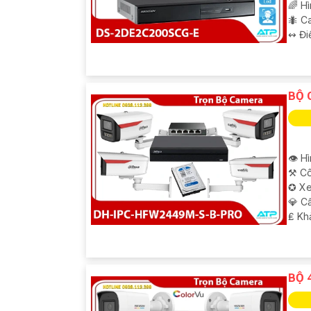
🌈 H
🐜 C
️↭ Đi
BỘ 
👁 H
⚒ Cô
✪ Xe
💎 C
️₤ K
BỘ 