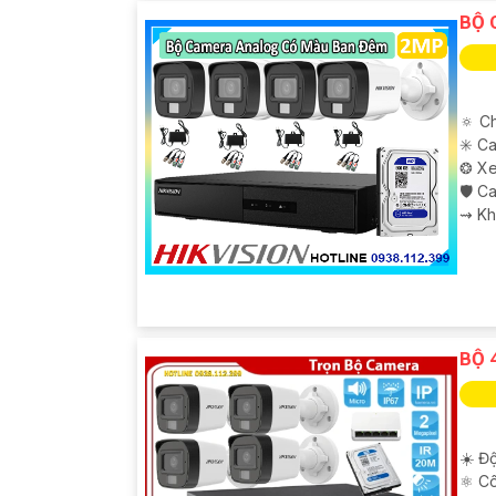
BỘ 
🔅 C
✳️ C
❂ Xe
🛡 C
️⇝ K
BỘ 
'
☀️ Độ
⚛️ C