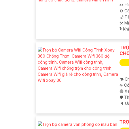
👀 Hì
⚙ Cô
🌙 T
⚒ M
️🎙 K
TRỌ
CH
👁 Ch
✳️ C
🔴 X
🛡 T
️🔈 Ư
TRỌ