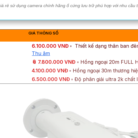
á rẻ sử dụng camera chính hãng ổ cứng lưu trữ phú hợp với nhu cầu thực
GIÁ THÔNG SỐ
6.100.000 VNĐ
▫ ️ Thiết kế dạng thân ban 
Thu âm
📎 7.800.000 VNĐ
▫️ Hồng ngoại 20m FULL 
4.100.000 VNĐ
▫️ Hồng ngoại 30m thương hiệ
6.500.000 VNĐ
▫️ Độ phân giải ultra 2k chấ