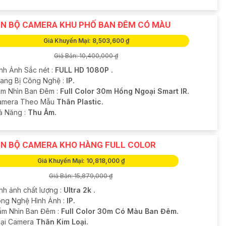
N BỘ CAMERA KHU PHỐ BAN ĐÊM CÓ MÀU
Giá Khuyến Mại: 8,503,600 ₫
Giá Bán: 10,400,000 ₫
ình Ảnh Sắc nét :
FULL HD 1080P .
Trang Bị Công Nghệ :
IP.
m Nhìn Ban Đêm :
Full Color 30m Hồng Ngoại Smart IR.
amera Theo Mẫu
Thân Plastic.
hả Năng :
Thu Âm.
N BỘ CAMERA KHO HÀNG FULL COLOR
Giá Khuyến Mại: 10,818,000 ₫
Giá Bán: 15,879,000 ₫
nh ảnh chất lượng :
Ultra 2k .
ông Nghệ Hình Ảnh :
IP.
ầm Nhìn Ban Đêm :
Full Color 30m Có Màu Ban Đêm.
oại Camera
Thân Kim Loại.