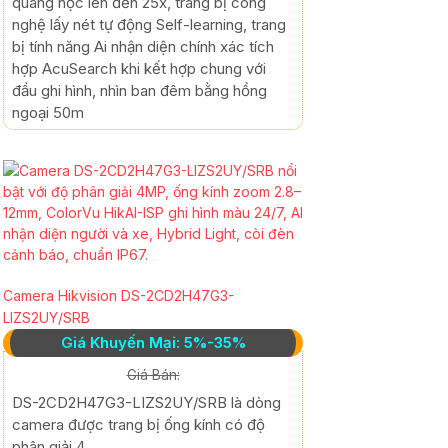
quang học lên đến 25x, trang bị công
nghệ lấy nét tự động Self-learning, trang
bị tính năng Ai nhận diện chính xác tích
hợp AcuSearch khi kết hợp chung với
đầu ghi hình, nhìn ban đêm bằng hồng
ngoại 50m
Camera Hikvision DS-2CD2H47G3-
LIZS2UY/SRB
Giá Khuyến Mại: 5%-35%
Giá Bán:
DS-2CD2H47G3-LIZS2UY/SRB là dòng
camera được trang bị ống kính có độ
phân giải 4