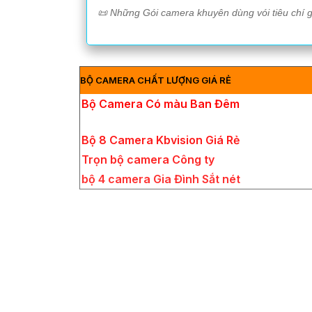
️📜 Những Gói camera khuyên dùng vói tiêu chí gi
BỘ CAMERA CHẤT LƯỢNG GIÁ RẺ
Bộ Camera Có màu Ban Đêm
Bộ 8 Camera Kbvision Giá Rẻ
Trọn bộ camera Công ty
bộ 4 camera Gia Đình Sắt nét