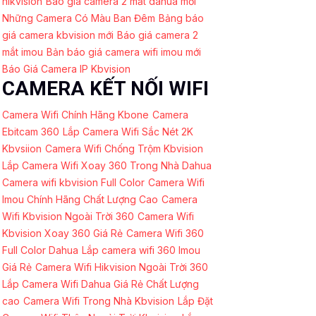
hikvision
Báo giá camera 2 mắt dahua mới
Những Camera Có Màu Ban Đêm
Bảng báo
giá camera kbvision mới
Báo giá camera 2
mắt imou
Bản báo giá camera wifi imou mới
Báo Giá Camera IP Kbvision
CAMERA KẾT NỐI WIFI
Camera Wifi Chính Hãng Kbone
Camera
Ebitcam 360
Lắp Camera Wifi Sắc Nét 2K
Kbvsiion
Camera Wifi Chống Trộm Kbvision
Lắp Camera Wifi Xoay 360 Trong Nhà Dahua
Camera wifi kbvision Full Color
Camera Wifi
Imou Chính Hãng Chất Lượng Cao
Camera
Wifi Kbvision Ngoài Trời 360
Camera Wifi
Kbvision Xoay 360 Giá Rẻ
Camera Wifi 360
Full Color Dahua
Lắp camera wifi 360 Imou
Giá Rẻ
Camera Wifi Hikvision Ngoài Trời 360
Lắp Camera Wifi Dahua Giá Rẻ Chất Lượng
cao
Camera Wifi Trong Nhà Kbvision
Lắp Đặt