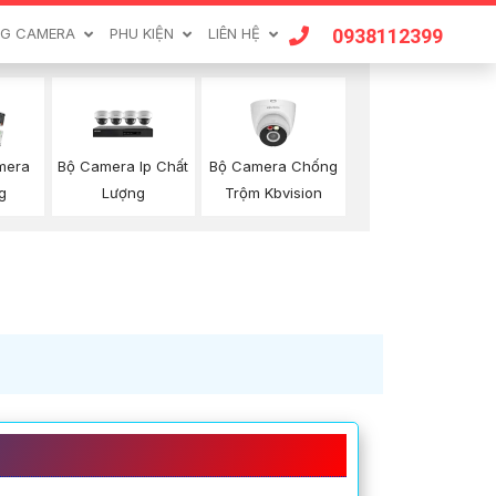
0938112399
G CAMERA
PHU KIỆN
LIÊN HỆ
Bộ Camera Ip Chất
Bộ Camera Chống
mera
Lượng
Trộm Kbvision
g