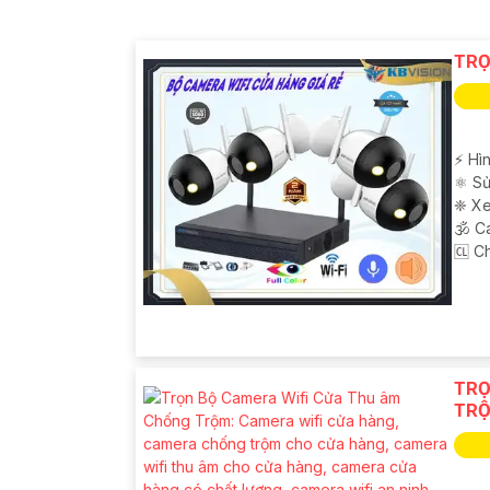
TRỌ
️⚡ Hì
⚛️ S
❈ Xe
🕉️ 
️🆑 
TRỌ
TR