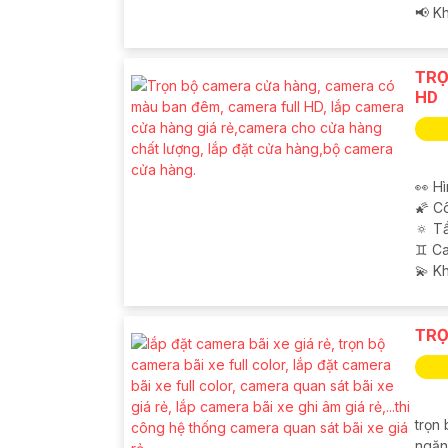
️📢 K
TRỌ
HD
👀 Hì
🌠 C
🔅 T
♊ C
️💫 K
TRỌ
trọn 
ngăn