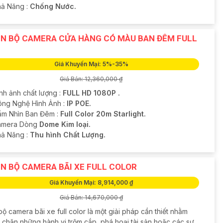
hả Năng :
Chống Nước.
N BỘ CAMERA CỬA HÀNG CÓ MÀU BAN ĐÊM FULL
Giá Khuyến Mại: 5%-35%
Giá Bán: 12,360,000 ₫
nh ảnh chất lượng :
FULL HD 1080P .
ông Nghệ Hình Ảnh :
IP POE.
ầm Nhìn Ban Đêm :
Full Color 20m Starlight.
amera Dòng
Dome Kim loại.
hả Năng :
Thu hình Chất Lượng.
N BỘ CAMERA BÃI XE FULL COLOR
Giá Khuyến Mại: 8,914,000 ₫
Giá Bán: 14,670,000 ₫
bộ camera bãi xe full color là một giải pháp cần thiết nhằm
 chặn những hành vi trộm cắp, phá hoại tài sản hoặc các sự