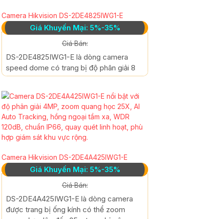
Camera Hikvision DS-2DE4825IWG1-E
Giá Khuyến Mại: 5%-35%
Giá Bán:
DS-2DE4825IWG1-E là dòng camera
speed dome có trang bị độ phân giải 8
Camera Hikvision DS-2DE4A425IWG1-E
Giá Khuyến Mại: 5%-35%
Giá Bán:
DS-2DE4A425IWG1-E là dòng camera
được trang bị ống kính có thể zoom