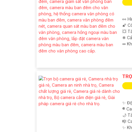
👀 Hì
🌠 C
💥 T
❄ Cấ
️↭ K
TRỌ
✨ Độ
®️ C
🌙 T
🎼️ 
️✨ K