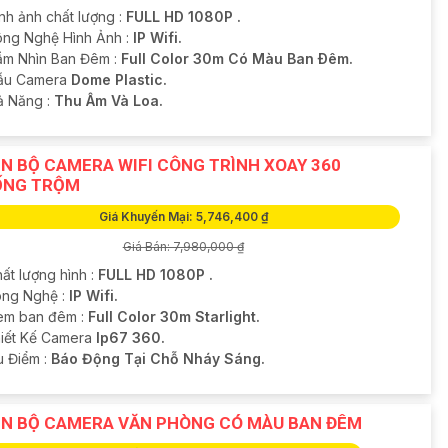
nh ảnh chất lượng :
FULL HD 1080P .
ng Nghệ Hình Ảnh :
IP Wifi.
ầm Nhìn Ban Đêm :
Full Color 30m Có Màu Ban Ðêm.
ẫu Camera
Dome Plastic.
hả Năng :
Thu Âm Và Loa.
N BỘ CAMERA WIFI CÔNG TRÌNH XOAY 360
ỐNG TRỘM
Giá Khuyến Mại: 5,746,400 ₫
Giá Bán: 7,980,000 ₫
ất lượng hình :
FULL HD 1080P .
ông Nghệ :
IP Wifi.
em ban đêm :
Full Color 30m Starlight.
hiết Kế Camera
Ip67 360.
u Điểm :
Báo Động Tại Chỗ Nháy Sáng.
N BỘ CAMERA VĂN PHÒNG CÓ MÀU BAN ĐÊM