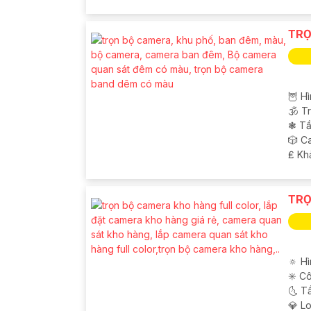
TRỌ
🦉 H
🕉️ 
❃ Tầ
🎲 C
️₤ K
TRỌ
🔅 Hì
✳️ C
🌜 T
💎 L