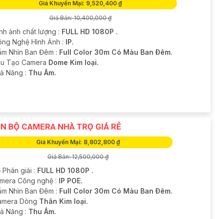
Giá Khuyến Mại: 9,520,400 ₫
Giá Bán: 10,400,000 ₫
nh ảnh chất lượng :
FULL HD 1080P .
ông Nghệ Hình Ảnh :
IP.
ầm Nhìn Ban Đêm :
Full Color 30m Có Màu Ban Ðêm.
u Tạo Camera
Dome Kim loại.
hả Năng :
Thu Âm.
N BỘ CAMERA NHÀ TRỌ GIÁ RẺ
Giá Khuyến Mại: 8,802,800 ₫
Giá Bán: 12,500,000 ₫
 Phân giải :
FULL HD 1080P .
amera Công nghệ :
IP POE.
ầm Nhìn Ban Đêm :
Full Color 30m Có Màu Ban Ðêm.
Camera Dòng
Thân Kim loại.
hả Năng :
Thu Âm.