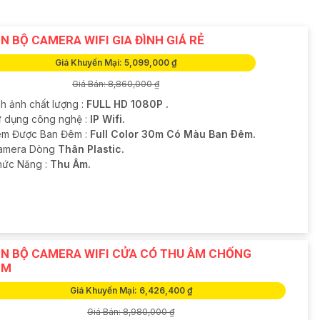
N BỘ CAMERA WIFI GIA ĐÌNH GIÁ RẺ
Giá Khuyến Mại: 5,099,000 ₫
Giá Bán: 8,860,000 ₫
nh ảnh chất lượng :
FULL HD 1080P .
ử dụng công nghệ :
IP Wifi.
m Được Ban Đêm :
Full Color 30m Có Màu Ban Ðêm.
Camera Dòng
Thân Plastic.
Chức Năng :
Thu Âm.
N BỘ CAMERA WIFI CỬA CÓ THU ÂM CHỐNG
ỘM
Giá Khuyến Mại: 6,426,400 ₫
Giá Bán: 8,980,000 ₫