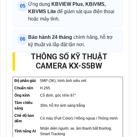
Ứng dụng
KBVIEW Plus, KBiVMS,
05
KBVMS Lite
để giám sát qua điện thoại
hoặc máy tính.
Bảo hành 24 tháng
chính hãng, hỗ trợ
06
kỹ thuật và lắp đặt tận nơi.
THÔNG SỐ KỸ THUẬT
CAMERA KX-S5BW
Độ phân giải
5MP (3K), hình ảnh siêu nét
Chuẩn nén
H.265
Ống kính
Cố định, góc nhìn 87°
Tầm chiếu
30m, hỗ trợ ánh sáng trắng
sáng
Chế độ ban
Có màu (Full Color) / Hồng ngoại / Thông minh
đêm
Nhận diện người, xe, âm thanh bất thường,
Tính năng AI
Smart Tracking