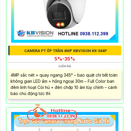
CAMERA PT ỐP TRẦN 4MP KBVISION KX-S44P
5%-35%
Liên hệ
4MP sắc nét + quay ngang 345° – bao quát chi tiết toàn
không gian LED ấm + hồng ngoại 30m – Full Color ban
đêm linh hoạt Còi hú + đèn chớp 10 âm tùy chỉnh – cảnh
báo chủ động tức thì