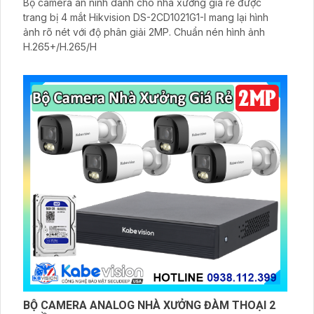
Bộ camera an ninh dành cho nhà xưởng giá rẻ được
trang bị 4 mắt Hikvision DS-2CD1021G1-I mang lại hình
ảnh rõ nét với độ phân giải 2MP. Chuẩn nén hình ảnh
H.265+/H.265/H
BỘ CAMERA ANALOG NHÀ XƯỞNG ĐÀM THOẠI 2