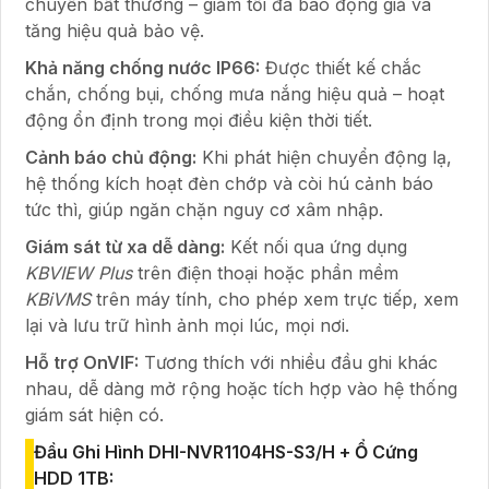
chuyển bất thường – giảm tối đa báo động giả và
tăng hiệu quả bảo vệ.
Khả năng chống nước IP66:
Được thiết kế chắc
chắn, chống bụi, chống mưa nắng hiệu quả – hoạt
động ổn định trong mọi điều kiện thời tiết.
Cảnh báo chủ động:
Khi phát hiện chuyển động lạ,
hệ thống kích hoạt đèn chớp và còi hú cảnh báo
tức thì, giúp ngăn chặn nguy cơ xâm nhập.
Giám sát từ xa dễ dàng:
Kết nối qua ứng dụng
KBVIEW Plus
trên điện thoại hoặc phần mềm
KBiVMS
trên máy tính, cho phép xem trực tiếp, xem
lại và lưu trữ hình ảnh mọi lúc, mọi nơi.
Hỗ trợ OnVIF:
Tương thích với nhiều đầu ghi khác
nhau, dễ dàng mở rộng hoặc tích hợp vào hệ thống
giám sát hiện có.
Đầu Ghi Hình DHI-NVR1104HS-S3/H + Ổ Cứng
HDD 1TB: