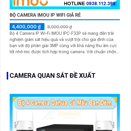
BỘ CAMERA IMOU IP WIFI GIÁ RẺ
4,400,000 ₫
8,000,000 ₫
Bộ 4 Camera IP Wi-Fi IMOU IPC-F32P sẽ mang đến trãi
nghiệm giám sát hiệu quả và vượt trội cho gia đình của
bạn với độ phân giải 3MP cùng với khả năng thu âm cực
tốt nhờ mic được tích hợp trong camera. Với chuẩn chống
nước IP67 và tầm nhìn ban đêm lên tới 30m giúp giám sát
ngoài trời vượt trội cả ngày lẫn đêm.
CAMERA QUAN SÁT ĐỀ XUẤT