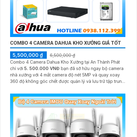
COMBO 4 CAMERA DAHUA KHO XƯỞNG GIÁ TỐT
5,500,000 ₫
6,500,000 ₫
Combo 4 Camera Dahua Kho Xưởng tại An Thành Phát
chỉ với
5. 500.000 VNĐ
bạn đã sỡ hữu ngay bộ camera
nhà xưởng với 4 mắt camera độ nét 5MP và quay xoay
360 độ không góc chết được quản lý và lưu trữ tập trung
về đầu ghi hình ổ cứng hỗ trợ xem qua tivi