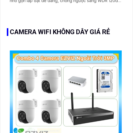
nhỏ gọn lắp đặt dễ dàng, chống ngược sáng WDR 120db,
trang bị chuẩn nén Ultra265/H.265/H.264
CAMERA WIFI KHÔNG DÂY GIÁ RẺ