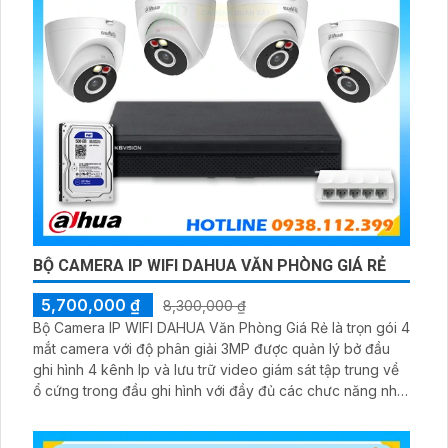
BỘ CAMERA IP WIFI DAHUA VĂN PHÒNG GIÁ RẺ
5,700,000 ₫
8,300,000 ₫
Bộ Camera IP WIFI DAHUA Văn Phòng Giá Rẻ là trọn gói 4
mắt camera với độ phân giải 3MP được quản lý bở đầu
ghi hình 4 kênh Ip và lưu trữ video giám sát tập trung về
ổ cứng trong đầu ghi hình với đầy đủ các chưc năng như
AI Phát hiện chuyển động, đàm thoại âm thanh 2 chiều và
giám sát có màu vào ban đêm