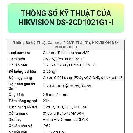
THÔNG SỐ KỸ THUẬT CỦA
HIKVISION DS-2CD1021G1-I
Thông Số Kỹ Thuật Camera IP 2MP Thân Trụ HIKVISION DS-
2CD1021G1-I
Loại camera
Camera IP hình trụ nhỏ 2MP
Cảm biến
CMOS, kích thước 1/2.9″
Chuẩn nén
H.265 / H.264 / H.265+ / H.264+
Số luồng dữ liệu
2 luồng
Độ nhạy sáng
Color: 0.01 Lux @ (F2.2, AGC ON), 0 Lux with IR
Độ phân giải tối
1920 × 1080 @ 25fps/30fps
đa
Ống kính
2.8 mm / 4 mm
Tầm hồng ngoại
20m
Tính năng hỗ trợ
DWDR, BLC, HLC, 3D DNR
Cổng mạng
01 cổng RJ45 10M/100M
Dịch vụ
Hỗ trợ Hik-Connect, DDNS
Chuẩn bảo vệ
IP67
Nguồn cấp
DC 12V & PoE