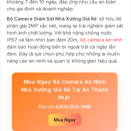
khoảng 7 đến 10 ngày, đáp ứng nhu cầu an toàn
cho gia đình và doanh nghiệp.
Bộ Camera Giám Sát Nhà Xưởng Giá Rẻ
sở hữu độ
phân giải 2MP sắc nét, mang lại trải nghiệm giám sát
hình ảnh chất lượng. Với khả năng chống nước
IP67 và tầm nhìn ban đêm 20m,
bộ camera an ninh
đảm bảo hoạt động bền bỉ ngoài trời cả ngày lẫn
đêm. Đây là lựa chọn phù hợp cho những ai muốn
nâng cao an ninh và quản lý không gian hiệu quả.
Mua Ngay Bộ Camera An Ninh
Nhà Xưởng Giá Rẻ Tại An Thành
Phát
Giá chỉ
4.500.000 VNĐ
Mua Ngay