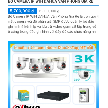
BỘ CAMERA IP WIFI DAHUA VĂN PHÒNG GIÁ RẺ
5,700,000 ₫
8,300,000 ₫
Bộ Camera IP WIFI DAHUA Văn Phòng Giá Rẻ là trọn gói 4
mắt camera với độ phân giải 3MP được quản lý bở đầu
ghi hình 4 kênh Ip và lưu trữ video giám sát tập trung về
ổ cứng trong đầu ghi hình với đầy đủ các chưc năng như
AI Phát hiện chuyển động, đàm thoại âm thanh 2 chiều và
giám sát có màu vào ban đêm