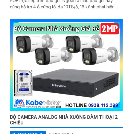
POE trực tiếp trên đầu ghi. Ngoài ra mẫu đầu ghi này
cũng hỗ trợ 4 ổ cứng tối đa 10TB/ổ, 16 kênh phát hiện
người/phương tiện cùng nhận diện khuôn mặt thông minh.
BỘ CAMERA ANALOG NHÀ XƯỞNG ĐÀM THOẠI 2
CHIỀU