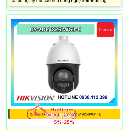
có tốc độ lấy nét cao nhờ công nghệ Self-learning
CAMERA HIKVISION DS-2DE4825IWG1-E
5%-35%