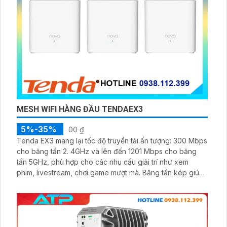
MESH WIFI HÀNG ĐẦU TENDAEX3
5%-35%
00 ₫
Tenda EX3 mang lại tốc độ truyền tải ấn tượng: 300 Mbps
cho băng tần 2. 4GHz và lên đến 1201 Mbps cho băng
tần 5GHz, phù hợp cho các nhu cầu giải trí như xem
phim, livestream, chơi game mượt mà. Băng tần kép giúp
tối ưu tốc độ, hạn chế nhiễu sóng, giữ kết nối ổn định.