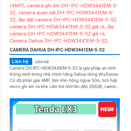
CAMERA DAHUA DH-IPC-HDW3441EM-S-S2
Liên hệ
Liên hệ
Camera DH-IPC-HDW3441EM-S-S2 là giải pháp an ninh
thông minh trong nhà chính hãng Dahua dòng WizSense.
Có độ phân giải 4MP, tầm nhìn hồng ngoại 50m, tích hợp
micro ghi âm và khe cắm thẻ nhớ lên đến 256GB, camera
mang lại hình ảnh sắc nét cùng âm thanh sống động cả
ngày lẫn đêm.