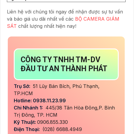
Liên hệ với chúng tôi ngay để nhận được sự tư vấn
và báo giá ưu dãi nhất về các
BỘ CAMERA GIÁM
SÁT
chất lượng nhất hiện nay!
CÔNG TY TNHH TM-DV
ĐẦU TƯ AN THÀNH PHÁT
Trụ Sở:
51 Lũy Bán Bích, Phú Thạnh,
TP.HCM
Hotline: 0938.11.23.99
Chi Nhánh 1:
445/38 Tân Hòa Đông,P. Bình
Trị Đông, TP. HCM
Kỹ Thuật:
0906.855.330
Điện Thoại:
(028) 6688.4949