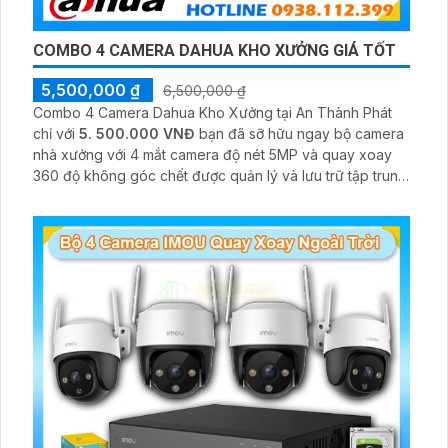
COMBO 4 CAMERA DAHUA KHO XƯỞNG GIÁ TỐT
5,500,000 ₫
6,500,000 ₫
Combo 4 Camera Dahua Kho Xưởng tại An Thành Phát
chỉ với
5. 500.000 VNĐ
bạn đã sỡ hữu ngay bộ camera
nhà xưởng với 4 mắt camera độ nét 5MP và quay xoay
360 độ không góc chết được quản lý và lưu trữ tập trung
về đầu ghi hình ổ cứng hỗ trợ xem qua tivi