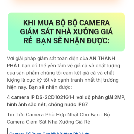
KHI MUA BỘ BỘ CAMERA
GIÁM SÁT NHÀ XƯỞNG GIÁ
RẺ BẠN SẼ NHẬN ĐƯỢC:
Với giải pháp giám sát toàn diện của
AN THÀNH
PHÁT
bạn có thể yên tâm về giá cả và chất lượng
của sản phẩm chúng tôi cam kết giá cả và chất
lượng là cực kỳ tốt và cạnh tranh nhất thị trường
hiện nay. Bạn sẽ nhận được:
4 camera IP DS-2CD1021G1-I với độ phân giải 2MP,
hình ảnh sắc nét, chống nước IP67.
Tin Tức Camera Phù Hợp Nhất Cho Bạn : Bộ
Camera Giám Sát Nhà Xưởng Giá Rẻ
Camera Sử Dụng Cho Nhà Xưởng Phù Hợp