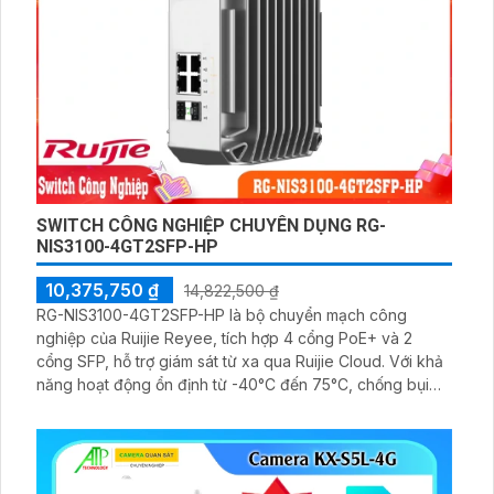
SWITCH CÔNG NGHIỆP CHUYÊN DỤNG RG-
NIS3100-4GT2SFP-HP
10,375,750 ₫
14,822,500 ₫
RG-NIS3100-4GT2SFP-HP là bộ chuyển mạch công
nghiệp của Ruijie Reyee, tích hợp 4 cổng PoE+ và 2
cổng SFP, hỗ trợ giám sát từ xa qua Ruijie Cloud. Với khả
năng hoạt động ổn định từ -40°C đến 75°C, chống bụi
chuẩn IP40 và chống sét 8kV, lý tưởng cho môi trường
khắc nghiệt như nhà máy, ven biển và hệ thống camera
ngoài trời.