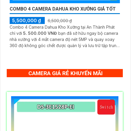
COMBO 4 CAMERA DAHUA KHO XƯỞNG GIÁ TỐT
5,500,000 ₫
6,500,000 ₫
Combo 4 Camera Dahua Kho Xưởng tại An Thành Phát
chỉ với
5. 500.000 VNĐ
bạn đã sỡ hữu ngay bộ camera
nhà xưởng với 4 mắt camera độ nét 5MP và quay xoay
360 độ không góc chết được quản lý và lưu trữ tập trung
về đầu ghi hình ổ cứng hỗ trợ xem qua tivi
CAMERA GIÁ RẺ KHUYẾN MÃI