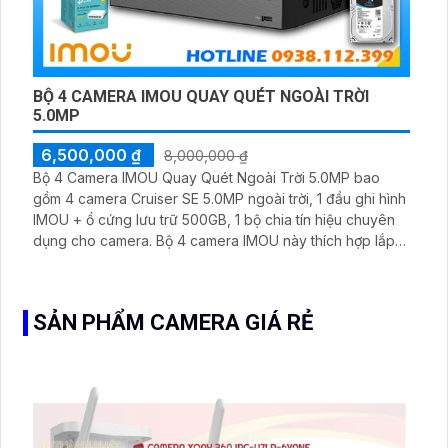
BỘ 4 CAMERA IMOU QUAY QUÉT NGOÀI TRỜI
5.0MP
6,500,000 ₫
8,000,000 ₫
Bộ 4 Camera IMOU Quay Quét Ngoài Trời 5.0MP bao
gồm 4 camera Cruiser SE 5.0MP ngoài trời, 1 đầu ghi hình
IMOU + ổ cứng lưu trữ 500GB, 1 bộ chia tín hiệu chuyên
dụng cho camera. Bộ 4 camera IMOU này thích hợp lắp
đặt cho kho hàng, nhà xưởng, khu phố và khu vực cần
giám sát ngoài trời
SẢN PHẨM CAMERA GIÁ RẺ