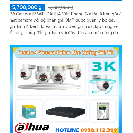
5,700,000 ₫
8,300,000 ₫
Bộ Camera IP WIFI DAHUA Văn Phòng Giá Rẻ là trọn gói 4
mắt camera với độ phân giải 3MP được quản lý bở đầu
ghi hình 4 kênh Ip và lưu trữ video giám sát tập trung về
ổ cứng trong đầu ghi hình với đầy đủ các chưc năng như
AI Phát hiện chuyển động, đàm thoại âm thanh 2 chiều và
giám sát có màu vào ban đêm