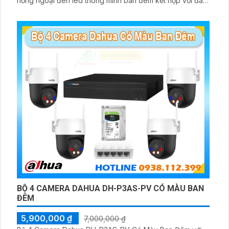
hồng ngoại đèn led thông minh ban đêm kết hợp với đầu
ghi 8 kênh X5S 8W và ổ cứng 500GB giúp lưu trũ dữ liệu
lâu dài
BỘ 4 CAMERA DAHUA DH-P3AS-PV CÓ MÀU BAN
ĐÊM
5,900,000 ₫
7,000,000 ₫