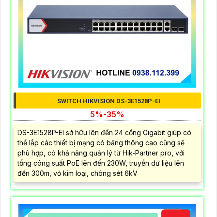
SWITCH HIKVISION DS-3E1528P-EI
5%-35%
DS-3E1528P-EI sở hữu lên đến 24 cổng Gigabit giúp có
thể lắp các thiết bị mạng có băng thông cao cũng sẽ
phù hợp, có khả năng quản lý từ Hik-Partner pro, với
tổng công suất PoE lên đến 230W, truyền dữ liệu lên
đến 300m, vỏ kim loại, chông sét 6kV