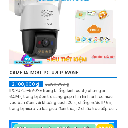
CAMERA IMOU IPC-U7LP-6V0NE
2,100,000 ₫
2,300,000 ₫
IPC-U7LP-6V0NE trang bị ống kính có độ phân giải
6.0MP, trang bị đèn trợ sáng giúp nhìn hình ảnh có màu
vào ban đêm với khoảng cách 30m, chống nước IP 65,
trang bị micro và loa giúp đàm thoại 2 chiều trực tiếp qua
cameram qcos thể quay xoay 360 độ một cách dễ dàng