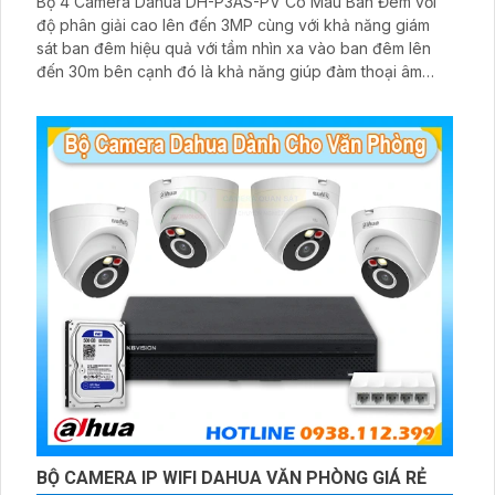
Bộ 4 Camera Dahua DH-P3AS-PV Có Màu Ban Đêm với
độ phân giải cao lên đến 3MP cùng với khả năng giám
sát ban đêm hiệu quả với tầm nhìn xa vào ban đêm lên
đến 30m bên cạnh đó là khả năng giúp đàm thoại âm
thanh 2 chiều và báo động răng de chủ động khi phát
hiện xâm nhập
BỘ CAMERA IP WIFI DAHUA VĂN PHÒNG GIÁ RẺ