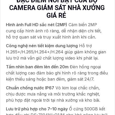
ĐẶC ĐIỂM NỔI BẬT CỦA BỘ
CAMERA GIÁM SÁT NHÀ XƯỞNG
GIÁ RẺ
Hình ảnh Full HD sắc nét (2MP)
Cảm biến 2MP
cung cấp hình ảnh rõ ràng, dễ nhận diện chi tiết,
hỗ trợ quan sát và truy xuất hình ảnh khi cần.
Công nghệ nén tiết kiệm dung lượng
Hỗ trợ
H.265+/H.265/H.264+/H.264 giúp giảm không gian
lưu trữ mà vẫn giữ chất lượng video khi phát lại.
Tầm nhìn ban đêm lên đến 20m
Đèn hồng ngoại
chất lượng cao đảm bảo ghi hình rõ ràng trong điều
kiện thiếu sáng hoặc ban đêm, giám sát 24/7.
Chuẩn chống nước IP67
Vỏ kim loại chắc chắn,
chịu được mưa nắng và môi trường khắc nghiệt,
phù hợp đặt ngoài trời tại nhà xưởng và kho bãi.
Lưu trữ phù hợp cho 7–10 ngày
Ổ cứng 500GB kết
hợp đầu ghi DS-7104NI-Q1/M cho khả năng lưu trữ