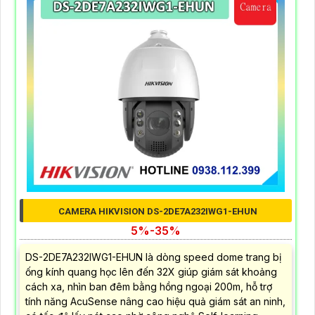
CAMERA HIKVISION DS-2DE7A232IWG1-EHUN
5%-35%
DS-2DE7A232IWG1-EHUN là dòng speed dome trang bị
ống kính quang học lên đến 32X giúp giám sát khoảng
cách xa, nhìn ban đêm bằng hồng ngoại 200m, hỗ trợ
tính năng AcuSense nâng cao hiệu quả giám sát an ninh,