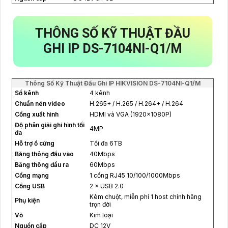
THÔNG SỐ KỸ THUẬT ĐẦU
GHI IP DS-7104NI-Q1/M
Thông Số Kỹ Thuật Đầu Ghi IP HIKVISION DS-7104NI-Q1/M
Số kênh
4 kênh
Chuẩn nén video
H.265+ / H.265 / H.264+ / H.264
Cổng xuất hình
HDMI và VGA (1920×1080P)
Độ phân giải ghi hình tối
4MP
đa
Hỗ trợ ổ cứng
Tối đa 6TB
Băng thông đầu vào
40Mbps
Băng thông đầu ra
60Mbps
Cổng mạng
1 cổng RJ45 10/100/1000Mbps
Cổng USB
2 × USB 2.0
Kèm chuột, miễn phí 1 host chính hãng
Phụ kiện
trọn đời
Vỏ
Kim loại
Nguồn cấp
DC 12V