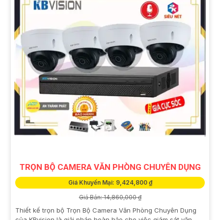
TRỌN BỘ CAMERA VĂN PHÒNG CHUYÊN DỤNG
Giá Khuyến Mại: 9,424,800 ₫
Giá Bán: 14,860,000 ₫
Thiết kế trọn bộ Trọn Bộ Camera Văn Phòng Chuyên Dụng
của KBvision là giải pháp hoàn hảo cho việc giám sát văn