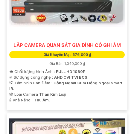
LẮP CAMERA QUAN SÁT GIA ĐÌNH CÓ GHI ÂM
Giá Khuyến Mại: 676,000 ₫
Giá Bán: 1,040,000 ₫
👁 Chất lượng hình Ảnh :
FULL HD 1080P .
✳️ Sử dụng công nghệ :
AHD CVI TVI BCS.
💡 Tầm Nhìn Ban Đêm :
Hồng Ngoại 30m Hồng Ngoại Smart
IR.
🕸️ Loại Camera
Thân Kim Loại.
️₤ Khả Năng :
Thu Âm.