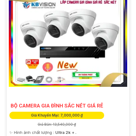
BỘ CAMERA GIA ĐÌNH SẮC NÉT GIÁ RẺ
Giá Khuyến Mại: 7,000,000 ₫
Giá Bán: 13,540,000 ₫
✨ Hình ảnh chất lượng :
Ultra 2k + .