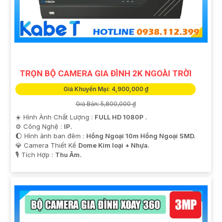
TRỌN BỘ CAMERA GIA ĐÌNH 2K NGOÀI TRỜI
Giá Khuyến Mại: 4,900,000 ₫
Giá Bán: 5,800,000 ₫
'
☀️ Hình Ành Chất Lượng :
FULL HD 1080P .
⚙ Công Nghệ :
IP.
🌔 Hình ảnh ban đêm :
Hồng Ngoại 10m Hồng Ngoại SMD.
💎 Camera Thiết Kế
Dome Kim loại + Nhựa.
️🎙 Tích Hợp :
Thu Âm.