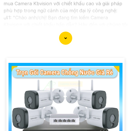
mua Camera Kbvision với chiết khấu cao và giải pháp
phù hợp trong ngữ cảnh của một đại lý công nghệ:
🛃
1:
"Chào anh/chị! Bạn đang tìm kiếm Camera
Kbvision với chiết khấu hấp dẫn? Hãy đến với chúng tôi
để nhận ưu đãi đặc biệt và được tư vấn về giải pháp
chính xác nhất cho nhu cầu an ninh của bạn!"
️🏅️
2:
"Bạn muốn mua Camera Kbvision với giá ưu đãi
và giải pháp phù hợp? Liên hệ ngay với chúng tôi để
được hỗ trợ tốt nhất từ đội ngũ chuyên gia có kinh
nghiệm!"
️🥈
3:
"Chúng tôi cam kết cung cấp Camera Kbvision
chính hãng với chiết khấu cao nhất trên thị trường.
Hãy đến với chúng tôi để trải nghiệm dịch vụ tốt nhất
và nhận được sự tư vấn chuyên nghiệp về giải pháp an
ninh cần thiết!"
Hy vọng những câu giới thiệu trên sẽ giúp bạn thành
công trong việc tiếp cận khách hàng và tăng cơ hội
bán hàng của bạn. Nếu có bất kỳ yêu cầu hay câu hỏi
nào khác, bạn có thể chia sẻ để tôi hỗ trợ bạn tốt hơn!