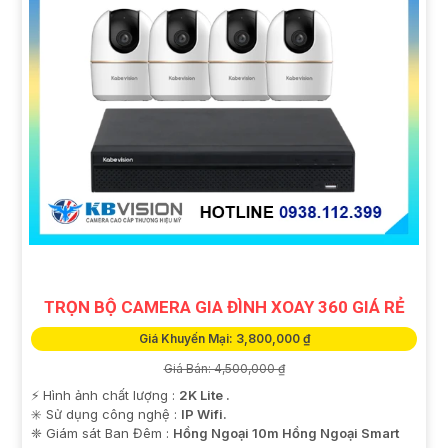
TRỌN BỘ CAMERA GIA ĐÌNH XOAY 360 GIÁ RẺ
Giá Khuyến Mại: 3,800,000 ₫
Giá Bán: 4,500,000 ₫
️⚡ Hình ảnh chất lượng :
2K Lite .
✳️ Sử dụng công nghệ :
IP Wifi.
❈ Giám sát Ban Đêm :
Hồng Ngoại 10m Hồng Ngoại Smart