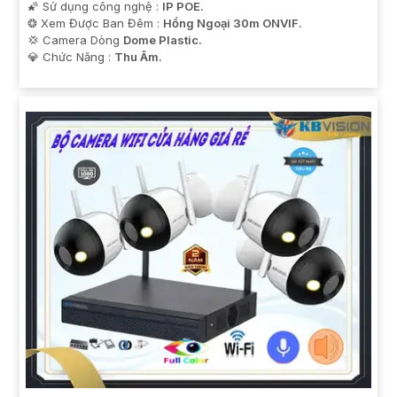
🌠 Sử dụng công nghệ :
IP POE.
❂ Xem Được Ban Đêm :
Hồng Ngoại 30m ONVIF.
💢 Camera Dòng
Dome Plastic.
️💎 Chức Năng :
Thu Âm.