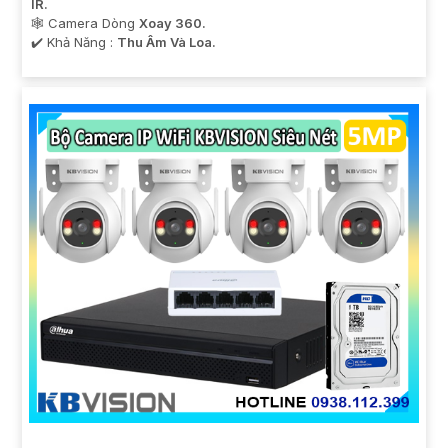
IR.
🕸️ Camera Dòng
Xoay 360.
️✔️ Khả Năng :
Thu Âm Và Loa.