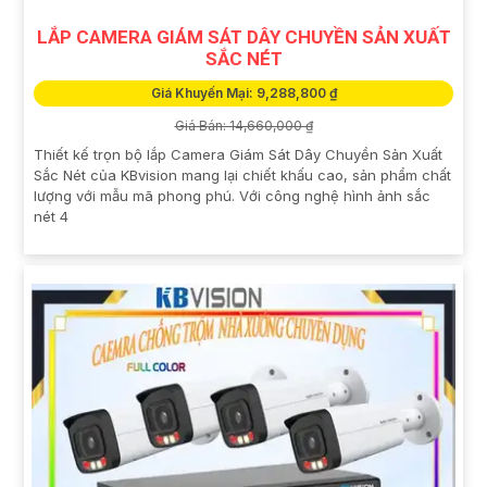
LẮP CAMERA GIÁM SÁT DÂY CHUYỀN SẢN XUẤT
SẮC NÉT
Giá Khuyến Mại: 9,288,800 ₫
Giá Bán: 14,660,000 ₫
Thiết kế trọn bộ lắp Camera Giám Sát Dây Chuyền Sản Xuất
Sắc Nét của KBvision mang lại chiết khấu cao, sản phẩm chất
lượng với mẫu mã phong phú. Với công nghệ hình ảnh sắc
nét 4