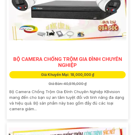
BỘ CAMERA CHỐNG TRỘM GIA ĐÌNH CHUYÊN
NGHIỆP
Giá Khuyến Mại: 18,000,000 ₫
Giá Bán: 40,516,000 ₫
Bộ Camera Chống Trộm Gia Đình Chuyên Nghiệp KBvision
mang đến cho bạn sự an tâm tuyệt đối với tính năng đa dạng
và hiệu quả. Bộ sản phẩm này bao gồm đầy đủ các loại
camera giám...