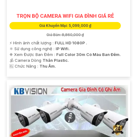
TRỌN BỘ CAMERA WIFI GIA ĐÌNH GIÁ RẺ
Giá Khuyến Mại: 5,099,000 ₫
Giá Bán: 8,860,000 ₫
️⚡ Hình ảnh chất lượng :
FULL HD 1080P .
⚛️ Sử dụng công nghệ :
IP Wifi.
❈ Xem Được Ban Đêm :
Full Color 30m Có Màu Ban Ðêm.
🕉️ Camera Dòng
Thân Plastic.
️🆑 Chức Năng :
Thu Âm.