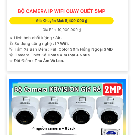
BỘ CAMERA IP WIFI QUAY QUÉT 5MP
Giá Khuyến Mại: 5,400,000 ₫
Giá Bán: 10,000,000 ₫
☀️ Hình ảnh chất lượng :
3k .
👍 Sử dụng công nghệ :
IP Wifi.
💡 Tầm Xa Ban Đêm :
Full Color 30m Hồng Ngoại SMD.
💎 Camera Thiết Kế
Dome Kim loại + Nhựa.
️↭ Đặt Điểm :
Thu Âm Và Loa.