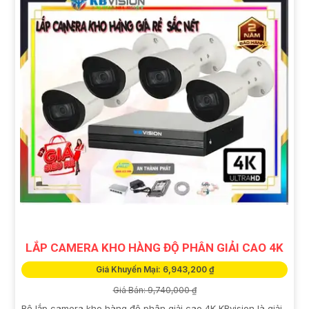
LẮP CAMERA KHO HÀNG ĐỘ PHÂN GIẢI CAO 4K
Giá Khuyến Mại: 6,943,200 ₫
Giá Bán: 9,740,000 ₫
Bộ lắp camera kho hàng độ phân giải cao 4K KBvision là giải