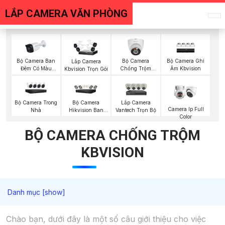
LẮP CAMERA VĂN PHÒNG
Bộ Camera Ban
Bộ Camera
Bộ Camera Ghi
Lắp Camera
Đêm Có Màu
Chống Trộm
Âm Kbvision
Kbvision Trọn Gói
Kbvision
Kbvision
Bộ Camera Trong
Bộ Camera
Lắp Camera
Camera Ip Full
Nhà
Hikvision Ban
Vantech Trọn Bộ
Color
Đêm Có Màu
BỘ CAMERA CHỐNG TRỘM
KBVISION
Chào bạn, dưới đây là một số câu giới thiệu cho việc