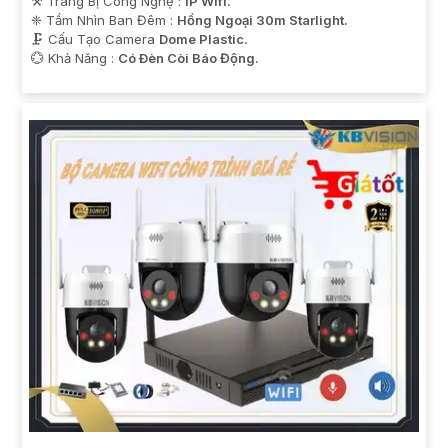
⚒ Trang Bị Công Nghệ :
IP Wifi.
❈ Tầm Nhìn Ban Đêm :
Hồng Ngoại 30m Starlight.
🗜️ Cấu Tạo Camera
Dome Plastic.
️💮 Khả Năng :
Có Ðèn Còi Báo Động.