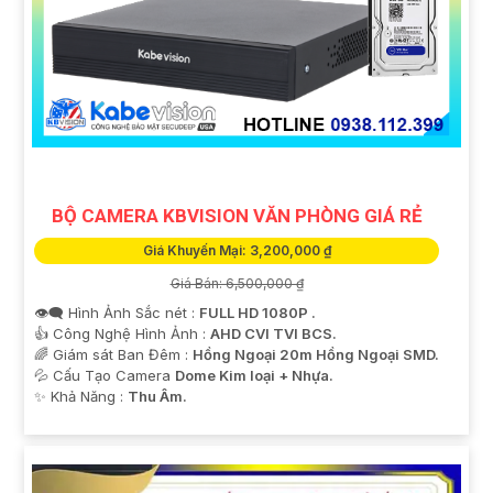
BỘ CAMERA KBVISION VĂN PHÒNG GIÁ RẺ
Giá Khuyến Mại: 3,200,000 ₫
Giá Bán: 6,500,000 ₫
👁️‍🗨 Hình Ảnh Sắc nét :
FULL HD 1080P .
👍 Công Nghệ Hình Ảnh :
AHD CVI TVI BCS.
🌈 Giám sát Ban Đêm :
Hồng Ngoại 20m Hồng Ngoại SMD.
💦 Cấu Tạo Camera
Dome Kim loại + Nhựa.
️✨ Khả Năng :
Thu Âm.