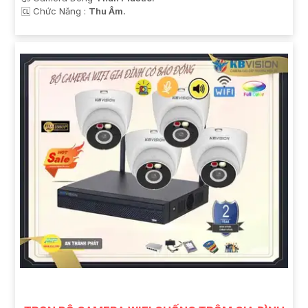
️🆑 Chức Năng :
Thu Âm.