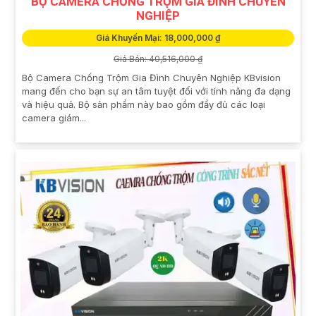
BỘ CAMERA CHỐNG TRỘM GIA ĐÌNH CHUYÊN
NGHIỆP
Giá Khuyến Mại: 18,000,000 ₫
Giá Bán: 40,516,000 ₫
Bộ Camera Chống Trộm Gia Đình Chuyên Nghiệp KBvision
mang đến cho bạn sự an tâm tuyệt đối với tính năng đa dạng
và hiệu quả. Bộ sản phẩm này bao gồm đầy đủ các loại
camera giám...