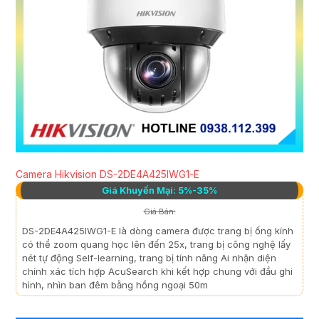
Camera Hikvision DS-2DE4A425IWG1-E
Giá Khuyến Mại: 5%-35%
Giá Bán:
DS-2DE4A425IWG1-E là dòng camera được trang bị ống kính
có thể zoom quang học lên đến 25x, trang bị công nghệ lấy
nét tự động Self-learning, trang bị tính năng Ai nhận diện
chính xác tích hợp AcuSearch khi kết hợp chung với đầu ghi
hình, nhìn ban đêm bằng hồng ngoại 50m