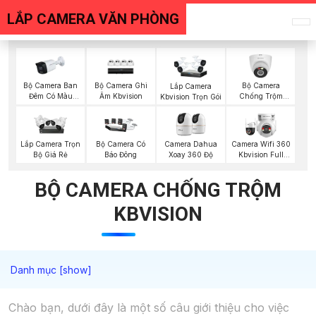
LẮP CAMERA VĂN PHÒNG
Bộ Camera Ban
Bộ Camera Ghi
Bộ Camera
Lắp Camera
Đêm Có Màu
Âm Kbvision
Chống Trộm
Kbvision Trọn Gói
Kbvision
Kbvision
Lắp Camera Trọn
Bộ Camera Có
Camera Dahua
Camera Wifi 360
Bộ Giá Rẻ
Báo Đông
Xoay 360 Độ
Kbvision Full
Color
BỘ CAMERA CHỐNG TRỘM
KBVISION
Chào bạn, dưới đây là một số câu giới thiệu cho việc