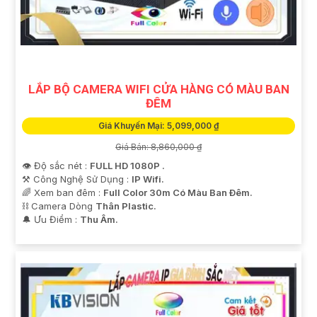
LẮP BỘ CAMERA WIFI CỬA HÀNG CÓ MÀU BAN
ĐÊM
Giá Khuyến Mại: 5,099,000 ₫
Giá Bán: 8,860,000 ₫
👁 Độ sắc nét :
FULL HD 1080P .
⚒ Công Nghệ Sử Dụng :
IP Wifi.
🌈 Xem ban đêm :
Full Color 30m Có Màu Ban Ðêm.
⛓ Camera Dòng
Thân Plastic.
️🔔 Ưu Điểm :
Thu Âm.