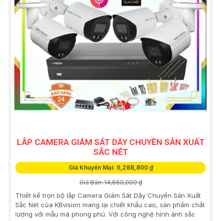
LẮP CAMERA GIÁM SÁT DÂY CHUYỀN SẢN XUẤT
SẮC NÉT
Giá Khuyến Mại: 9,288,800 ₫
Giá Bán: 14,660,000 ₫
Thiết kế trọn bộ lắp Camera Giám Sát Dây Chuyền Sản Xuất
Sắc Nét của KBvision mang lại chiết khấu cao, sản phẩm chất
lượng với mẫu mã phong phú. Với công nghệ hình ảnh sắc