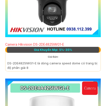
Camera Hikvision DS-2DE4825IWG1-E
Giá Khuyến Mại: 5%-35%
Giá Bán:
DS-2DE4825IWG1-E là dòng camera speed dome có trang bị
độ phân giải 8