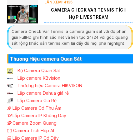
LẦN XEM: 4135
CAMERA CHECK VAR TENNIS TÍCH
HỢP LIVESTREAM
Camera Check Var Tennis là camera giám sát với độ phân
giải FullHD ghi hình sắc nét và liên tục 24/24 với góc quang
sát rộng khác sân tennis xem lại đầy đủ mọi pha highlight
Thương Hiệu camera Quan Sát
Bộ Camera Quan Sát
Lắp camera KBvision
Thương hiệu Camera HIKVISON
Lắp camera Dahua giá rẻ
Lắp Camera Giá Rẻ
️🎤️
Lắp Camera Có Thu Âm
📶
Lắp Camera IP Không Dây
🕵️
Camera Zoom Quang
🧛‍♀️
Camera Tích Hợp AI
💻
Lắp Camera IP Có Dây