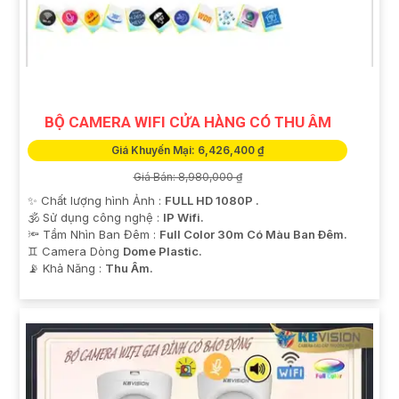
BỘ CAMERA WIFI CỬA HÀNG CÓ THU ÂM
Giá Khuyến Mại: 6,426,400 ₫
Giá Bán: 8,980,000 ₫
✨ Chất lượng hình Ảnh :
FULL HD 1080P .
🕉️ Sử dụng công nghệ :
IP Wifi.
🔦 Tầm Nhìn Ban Đêm :
Full Color 30m Có Màu Ban Ðêm.
♊ Camera Dòng
Dome Plastic.
️📡 Khả Năng :
Thu Âm.