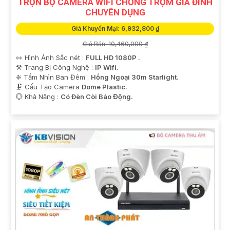
TRỌN BỘ CAMERA WIFI CHỐNG TRỘM GIA ĐÌNH
CHUYÊN DỤNG
Giá Khuyến Mại: 6,932,800 ₫
Giá Bán: 10,460,000 ₫
👀 Hình Ảnh Sắc nét :
FULL HD 1080P .
⚒ Trang Bị Công Nghệ :
IP Wifi.
❈ Tầm Nhìn Ban Đêm :
Hồng Ngoại 30m Starlight.
🗜️ Cấu Tạo Camera
Dome Plastic.
️💮 Khả Năng :
Có Ðèn Còi Báo Động.