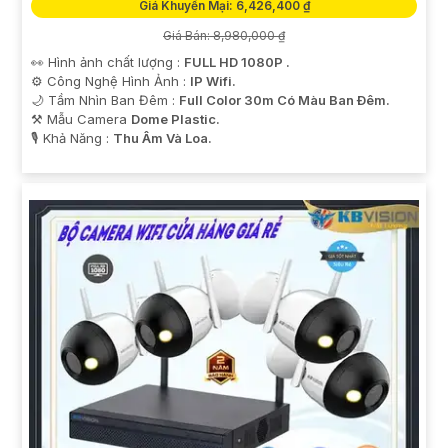
Giá Khuyến Mại: 6,426,400 ₫
Giá Bán: 8,980,000 ₫
👀 Hình ảnh chất lượng :
FULL HD 1080P .
⚙ Công Nghệ Hình Ảnh :
IP Wifi.
🌙 Tầm Nhìn Ban Đêm :
Full Color 30m Có Màu Ban Ðêm.
⚒ Mẫu Camera
Dome Plastic.
️🎙 Khả Năng :
Thu Âm Và Loa.