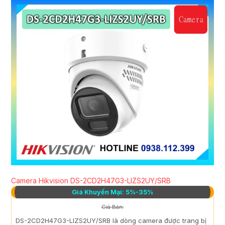
Camera Hikvision DS-2CD2H47G3-LIZS2UY/SRB
Giá Khuyến Mại: 5%-35%
Giá Bán:
DS-2CD2H47G3-LIZS2UY/SRB là dòng camera được trang bị