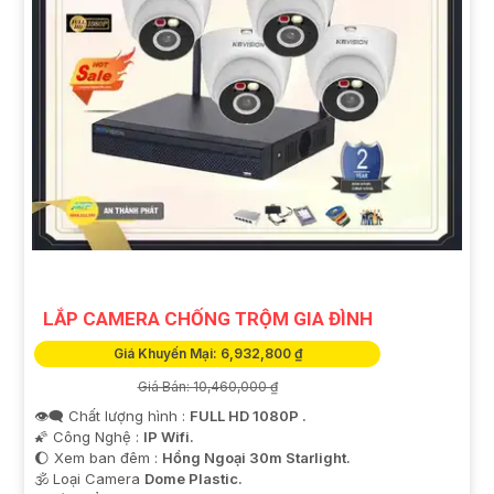
LẮP CAMERA CHỐNG TRỘM GIA ĐÌNH
Giá Khuyến Mại: 6,932,800 ₫
Giá Bán: 10,460,000 ₫
👁️‍🗨 Chất lượng hình :
FULL HD 1080P .
🌠 Công Nghệ :
IP Wifi.
🌔 Xem ban đêm :
Hồng Ngoại 30m Starlight.
🕉️ Loại Camera
Dome Plastic.