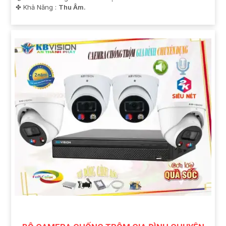
️✤ Khả Năng :
Thu Âm.