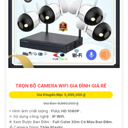
TRỌN BỘ CAMERA WIFI GIA ĐÌNH GIÁ RẺ
Giá Khuyến Mại: 5,099,000 ₫
Giá Bán: 8,860,000 ₫
️⚡ Hình ảnh chất lượng :
FULL HD 1080P .
⚛️ Sử dụng công nghệ :
IP Wifi.
❈ Xem Được Ban Đêm :
Full Color 30m Có Màu Ban Ðêm.
🕉️ Camera Dòng
Thân Plastic.