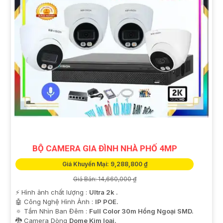
BỘ CAMERA GIA ĐÌNH NHÀ PHỐ 4MP
Giá Khuyến Mại: 9,288,800 ₫
Giá Bán: 14,660,000 ₫
️⚡ Hình ảnh chất lượng :
Ultra 2k .
🤖️ Công Nghệ Hình Ảnh :
IP POE.
🔅 Tầm Nhìn Ban Đêm :
Full Color 30m Hồng Ngoại SMD.
🐉️ Camera Dòng
Dome Kim loại.