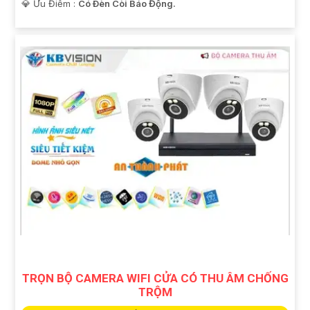
️💎 Ưu Điểm :
Có Ðèn Còi Báo Động.
TRỌN BỘ CAMERA WIFI CỬA CÓ THU ÂM CHỐNG
TRỘM