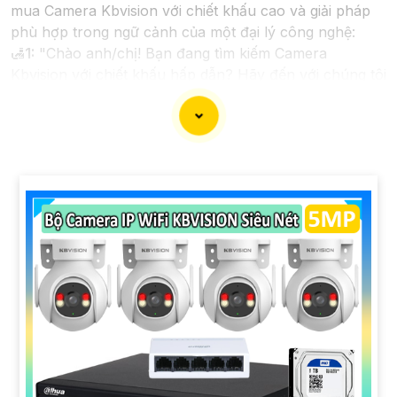
mua Camera Kbvision với chiết khấu cao và giải pháp
phù hợp trong ngữ cảnh của một đại lý công nghệ:
🛃
1:
"Chào anh/chị! Bạn đang tìm kiếm Camera
Kbvision với chiết khấu hấp dẫn? Hãy đến với chúng tôi
để nhận ưu đãi đặc biệt và được tư vấn về giải pháp
chính xác nhất cho nhu cầu an ninh của bạn!"
️🏅️
2:
"Bạn muốn mua Camera Kbvision với giá ưu đãi
và giải pháp phù hợp? Liên hệ ngay với chúng tôi để
được hỗ trợ tốt nhất từ đội ngũ chuyên gia có kinh
nghiệm!"
️🥈
3:
"Chúng tôi cam kết cung cấp Camera Kbvision
chính hãng với chiết khấu cao nhất trên thị trường.
Hãy đến với chúng tôi để trải nghiệm dịch vụ tốt nhất
và nhận được sự tư vấn chuyên nghiệp về giải pháp an
ninh cần thiết!"
Hy vọng những câu giới thiệu trên sẽ giúp bạn thành
công trong việc tiếp cận khách hàng và tăng cơ hội
bán hàng của bạn. Nếu có bất kỳ yêu cầu hay câu hỏi
nào khác, bạn có thể chia sẻ để tôi hỗ trợ bạn tốt hơn!