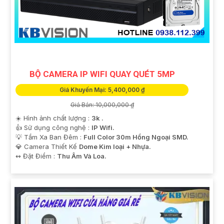
BỘ CAMERA IP WIFI QUAY QUÉT 5MP
Giá Khuyến Mại: 5,400,000 ₫
Giá Bán: 10,000,000 ₫
'
☀️ Hình ảnh chất lượng :
3k .
👍 Sử dụng công nghệ :
IP Wifi.
💡 Tầm Xa Ban Đêm :
Full Color 30m Hồng Ngoại SMD.
💎 Camera Thiết Kế
Dome Kim loại + Nhựa.
️↭ Đặt Điểm :
Thu Âm Và Loa.