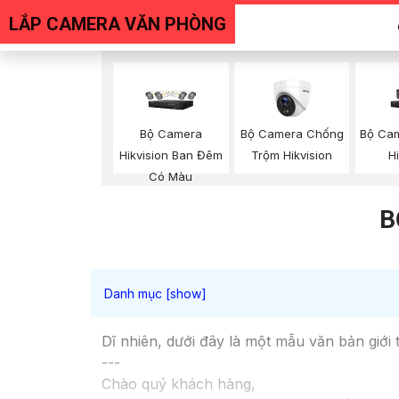
LẮP CAMERA VĂN PHÒNG
Bộ Camera
Bộ Camera Chống
Bộ Ca
Hikvision Ban Đêm
Trộm Hikvision
H
Có Màu
B
Dĩ nhiên, dưới đây là một mẫu văn bản giới 
---
Chào quý khách hàng,