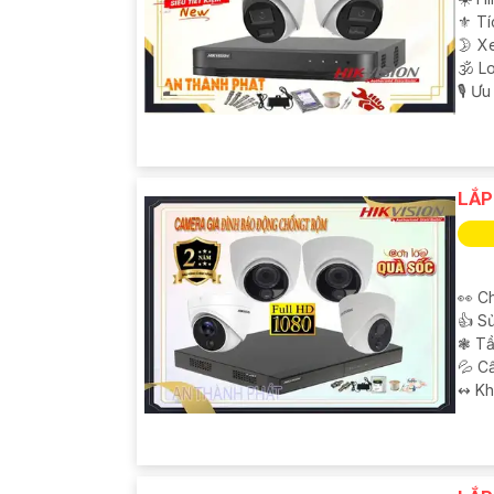
⚜️ T
🌛 X
🕉️ 
️🎙 Ư
LẮP
👀 C
👍 S
❃ Tầ
💦 C
️↭ K