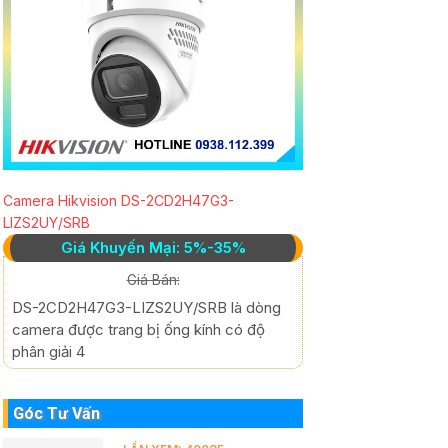
Camera Hikvision DS-2CD2H47G3-
LIZS2UY/SRB
Giá Khuyến Mại: 5%-35%
Giá Bán:
DS-2CD2H47G3-LIZS2UY/SRB là dòng
camera được trang bị ống kính có độ
phân giải 4
Góc Tư Vấn