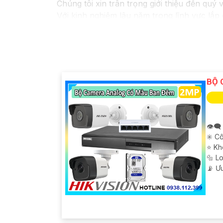
Chúng tôi xin trân trọng giới thiệu đến quý 
Với kinh nghiệm lâu năm trong lĩnh vực lắp
pháp an ninh hiệu quả, đáng tin cậy và tiết 
Camera của Hikvision được biết đến là một 
tiên tiến, camera Hikvision không chỉ
chắc 
Nếu quý vị quan tâm đến việc lắp đặt camer
cho quý vị.
BỘ 
👁️‍
✳️ C
⭐ Kh
🔩 L
️📡 Ư