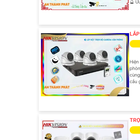
️🔮 Ư
LẮP
Hiện
phòng
cùng
cầu 
TRỌ