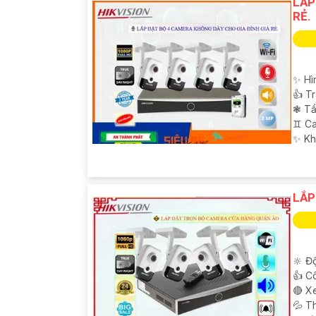
LẮP
RẺ.
✨ Hì
👍 T
❃ Tầ
♊ Ca
️✨ K
LẮP
🔆 Độ
👍 C
🔴 X
💦 T