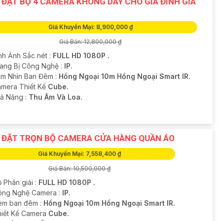
 ĐẶT BỘ 4 CAMERA KHÔNG DÂY CHO GIA ĐÌNH GIÁ
Giá Khuyến Mại: 8,900,000 ₫
Giá Bán: 12,800,000 ₫
nh Ảnh Sắc nét :
FULL HD 1080P .
rang Bị Công Nghệ :
IP.
m Nhìn Ban Đêm :
Hồng Ngoại 10m Hồng Ngoại Smart IR.
mera Thiết Kế
Cube.
hả Năng :
Thu Âm Và Loa.
 ĐẶT TRỌN BỘ CAMERA CỬA HÀNG QUẦN ÁO
Giá Khuyến Mại: 7,558,400 ₫
Giá Bán: 10,500,000 ₫
 Phân giải :
FULL HD 1080P .
ông Nghệ Camera :
IP.
em ban đêm :
Hồng Ngoại 10m Hồng Ngoại Smart IR.
hiết Kế Camera
Cube.