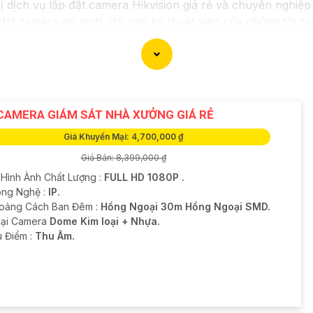
vị dịch vụ lắp đặt camera Hikvision giá rẻ và chuyên nghiệp
 đặt camera an ninh, đội ngũ kỹ thuật viên của chúng tôi c
kiệm chi phí.
trong những thương hiệu hàng đầu thế giới về giải pháp an
chắn
chất lượng hình ảnh sắc nét mà còn đem đến sự tin cậ
a Hikvision giá rẻ và chuyên nghiệp cho dự án của mình, c
CAMERA GIÁM SÁT NHÀ XƯỞNG GIÁ RẺ
Giá Khuyến Mại: 4,700,000 ₫
Giá Bán: 8,399,000 ₫
 Hình Ành Chất Lượng :
FULL HD 1080P .
ông Nghệ :
IP.
oảng Cách Ban Đêm :
Hồng Ngoại 30m Hồng Ngoại SMD.
oại Camera
Dome Kim loại + Nhựa.
u Điểm :
Thu Âm.