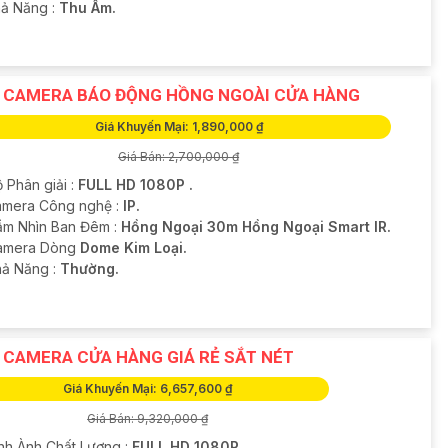
hả Năng :
Thu Âm.
 CAMERA BÁO ĐỘNG HỒNG NGOÀI CỬA HÀNG
Giá Khuyến Mại: 1,890,000 ₫
Giá Bán: 2,700,000 ₫
 Phân giải :
FULL HD 1080P .
amera Công nghệ :
IP.
ầm Nhìn Ban Đêm :
Hồng Ngoại 30m Hồng Ngoại Smart IR.
amera Dòng
Dome Kim Loại.
hả Năng :
Thường.
 CAMERA CỬA HÀNG GIÁ RẺ SẮT NÉT
Giá Khuyến Mại: 6,657,600 ₫
Giá Bán: 9,320,000 ₫
ình Ành Chất Lượng :
FULL HD 1080P .