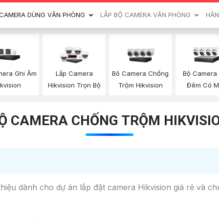
CAMERA DÙNG VĂN PHÒNG
LẮP BỘ CAMERA VĂN PHÒNG
HÃN
mera Ghi Âm
Bộ Camera
Lắp Camera
Bô Camera Chống
ikvision
Đêm Có M
Hikvision Trọn Bộ
Trộm Hikvision
Ộ CAMERA CHỐNG TRỘM HIKVISI
thiệu dành cho dự án lắp đặt camera Hikvision giá rẻ và c