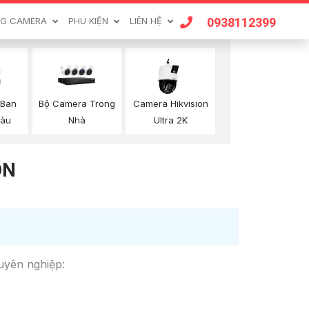
0938112399
G CAMERA
PHU KIỆN
LIÊN HỆ
 Ban
Bộ Camera Trong
Camera Hikvision
àu
Nhà
Ultra 2K
ON
huyên nghiệp: