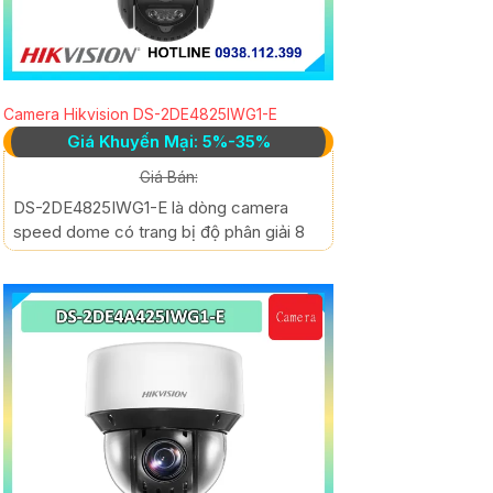
Camera Hikvision DS-2DE4825IWG1-E
Giá Khuyến Mại: 5%-35%
Giá Bán:
DS-2DE4825IWG1-E là dòng camera
speed dome có trang bị độ phân giải 8