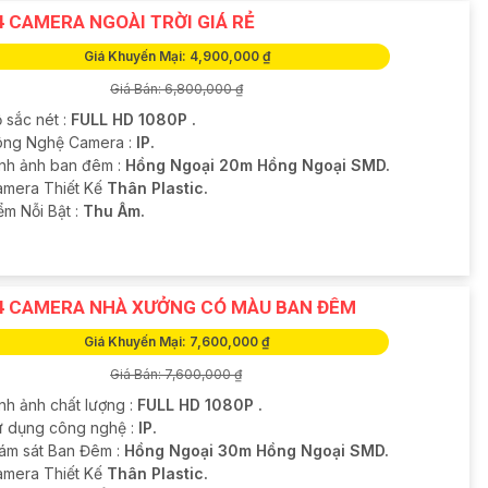
4 CAMERA NGOÀI TRỜI GIÁ RẺ
Giá Khuyến Mại: 4,900,000 ₫
Giá Bán: 6,800,000 ₫
 sắc nét :
FULL HD 1080P .
ông Nghệ Camera :
IP.
ình ảnh ban đêm :
Hồng Ngoại 20m Hồng Ngoại SMD.
amera Thiết Kế
Thân Plastic.
ểm Nỗi Bật :
Thu Âm.
4 CAMERA NHÀ XƯỞNG CÓ MÀU BAN ĐÊM
Giá Khuyến Mại: 7,600,000 ₫
Giá Bán: 7,600,000 ₫
nh ảnh chất lượng :
FULL HD 1080P .
ử dụng công nghệ :
IP.
iám sát Ban Đêm :
Hồng Ngoại 30m Hồng Ngoại SMD.
amera Thiết Kế
Thân Plastic.