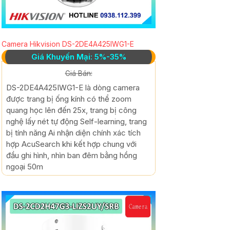
Camera Hikvision DS-2DE4A425IWG1-E
Giá Khuyến Mại: 5%-35%
Giá Bán:
DS-2DE4A425IWG1-E là dòng camera
được trang bị ống kính có thể zoom
quang học lên đến 25x, trang bị công
nghệ lấy nét tự động Self-learning, trang
bị tính năng Ai nhận diện chính xác tích
hợp AcuSearch khi kết hợp chung với
đầu ghi hình, nhìn ban đêm bằng hồng
ngoại 50m