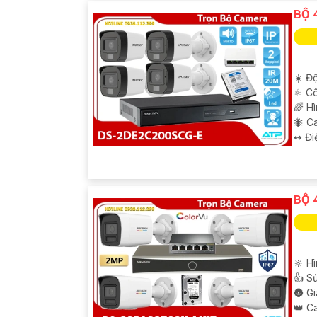
BỘ 
☀️ Độ
⚛️ C
🌈 H
🐜 C
️↭ Đi
BỘ 
'
🔆 Hì
👍 S
🌚 G
👑 C