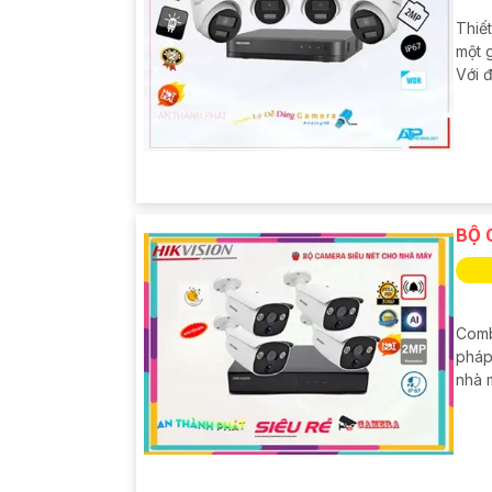
Thiế
một 
Với đ
BỘ 
Comb
pháp
nhà m