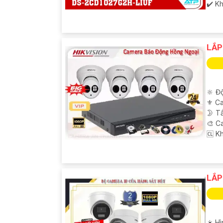
️✔️ K
LẮP
🔆 Độ
⚜️ C
🌛 T
🎨 C
️🆑 K
LẮP
☀️ H