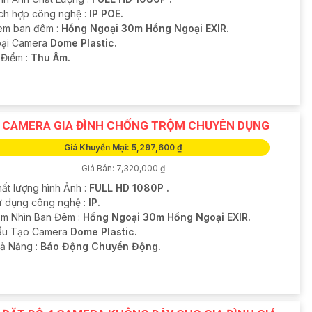
ích hợp công nghệ :
IP POE.
em ban đêm :
Hồng Ngoại 30m Hồng Ngoại EXIR.
Loại Camera
Dome Plastic.
u Điểm :
Thu Âm.
 CAMERA GIA ĐÌNH CHỐNG TRỘM CHUYÊN DỤNG
Giá Khuyến Mại: 5,297,600 ₫
Giá Bán: 7,320,000 ₫
hất lượng hình Ảnh :
FULL HD 1080P .
ử dụng công nghệ :
IP.
m Nhìn Ban Đêm :
Hồng Ngoại 30m Hồng Ngoại EXIR.
ấu Tạo Camera
Dome Plastic.
hả Năng :
Báo Động Chuyển Động.