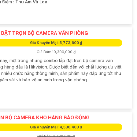
u Điểm :
Thu Âm Và Loa.
 ĐẶT TRỌN BỘ CAMERA VĂN PHÒNG
Giá Khuyến Mại: 5,773,600 ₫
Giá Bán: 10,300,000 ₫
 nay, một trong những combo lắp đặt trọn bộ camera văn
 hàng đầu là Hikvision. Được biết đến với chất lượng ưu việt
 nhiều chức năng thông minh, sản phẩm này đáp ứng tốt nhu
giám sát và bảo vệ an ninh trong văn phòng
N BỘ CAMERA KHO HÀNG BÁO ĐỘNG
Giá Khuyến Mại: 4,530,400 ₫
Giá Bán: 6,780,000 ₫