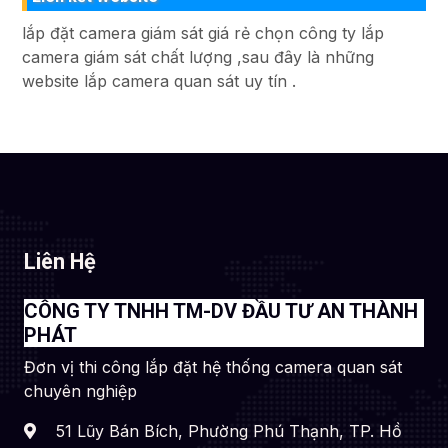
lắp đặt camera giám sát giá rẻ chọn công ty lắp
camera giám sát chất lượng ,sau đây là những
website lắp camera quan sát uy tín .
Liên Hệ
CÔNG TY TNHH TM-DV ĐẦU TƯ AN THÀNH
PHÁT
Đơn vị thi công lắp đặt hệ thống camera quan sát
chuyên nghiệp
51 Lũy Bán Bích, Phường Phú Thạnh, TP. Hồ