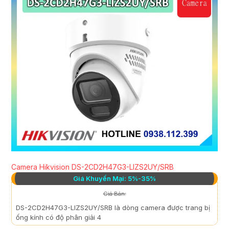
Camera Hikvision DS-2CD2H47G3-LIZS2UY/SRB
Giá Khuyến Mại: 5%-35%
Giá Bán:
DS-2CD2H47G3-LIZS2UY/SRB là dòng camera được trang bị
ống kính có độ phân giải 4