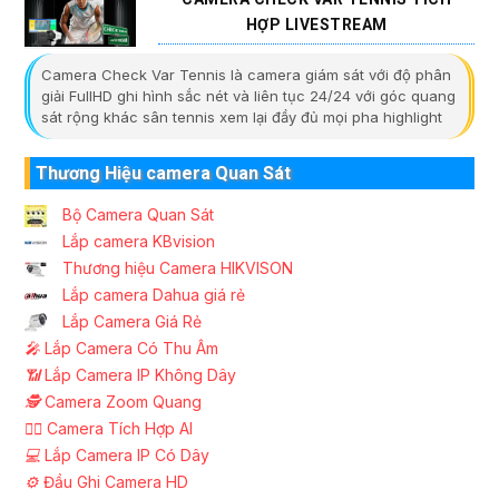
HỢP LIVESTREAM
Camera Check Var Tennis là camera giám sát với độ phân
giải FullHD ghi hình sắc nét và liên tục 24/24 với góc quang
sát rộng khác sân tennis xem lại đầy đủ mọi pha highlight
Thương Hiệu camera Quan Sát
Bộ Camera Quan Sát
Lắp camera KBvision
Thương hiệu Camera HIKVISON
Lắp camera Dahua giá rẻ
Lắp Camera Giá Rẻ
️🎤️
Lắp Camera Có Thu Âm
📶
Lắp Camera IP Không Dây
🕵️
Camera Zoom Quang
🧛‍♀️
Camera Tích Hợp AI
💻
Lắp Camera IP Có Dây
⚙️
Đầu Ghi Camera HD