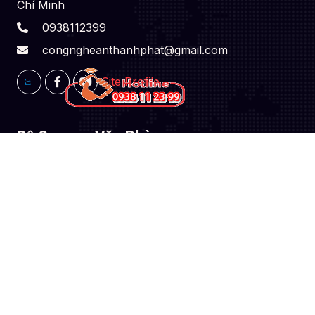
Chí Minh
0938112399
congngheanthanhphat@gmail.com
Site Profile
Bộ Camera Văn Phòng
Bộ Camera Văn Phòng
Bộ Camera Văn Phòng Thu ÂM
Bộ Camera Văn Phòng Giá Rẻ
Bộ Camera Văn Phòng Hình Ảnh Sắc Nét
Bộ Camera Văn Phòng Báo Động
Camera Văn Phòng