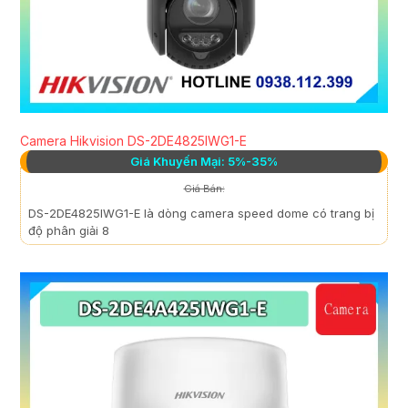
Camera Hikvision DS-2DE4825IWG1-E
Giá Khuyến Mại: 5%-35%
Giá Bán:
DS-2DE4825IWG1-E là dòng camera speed dome có trang bị
độ phân giải 8