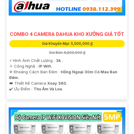
COMBO 4 CAMERA DAHUA KHO XƯỞNG GIÁ TỐT
'
Giá Khuyến Mại: 5,500,000 ₫
Giá Bán: 6,500,000 ₫
️⚡ Hình Ành Chất Lượng :
3k .
⚛️ Công Nghệ :
IP Wifi.
❈ Khoảng Cách Ban Đêm :
Hồng Ngoại 30m Có Màu Ban
Ðêm.
👑 Thiết Kế Camera
Xoay 360.
️✔️ Ưu Điểm :
Thu Âm Và Loa.