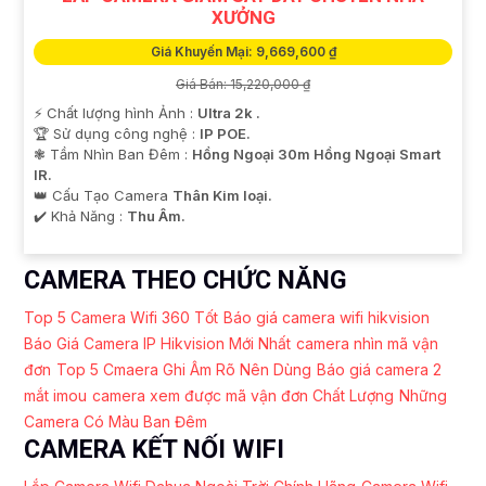
XƯỞNG
Giá Khuyến Mại: 9,669,600 ₫
Giá Bán: 15,220,000 ₫
️⚡ Chất lượng hình Ảnh :
Ultra 2k .
🏆 Sử dụng công nghệ :
IP POE.
❃ Tầm Nhìn Ban Đêm :
Hồng Ngoại 30m Hồng Ngoại Smart
IR.
👑 Cấu Tạo Camera
Thân Kim loại.
️✔️ Khả Năng :
Thu Âm.
CAMERA THEO CHỨC NĂNG
Top 5 Camera Wifi 360 Tốt
Báo giá camera wifi hikvision
Báo Giá Camera IP Hikvision Mới Nhất
camera nhìn mã vận
đơn
Top 5 Cmaera Ghi Âm Rõ Nên Dùng
Báo giá camera 2
mắt imou
camera xem được mã vận đơn Chất Lượng
Những
Camera Có Màu Ban Đêm
CAMERA KẾT NỐI WIFI