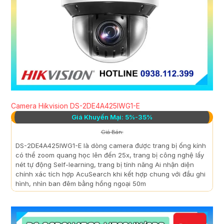
Camera Hikvision DS-2DE4A425IWG1-E
Giá Khuyến Mại: 5%-35%
Giá Bán:
DS-2DE4A425IWG1-E là dòng camera được trang bị ống kính
có thể zoom quang học lên đến 25x, trang bị công nghệ lấy
nét tự động Self-learning, trang bị tính năng Ai nhận diện
chính xác tích hợp AcuSearch khi kết hợp chung với đầu ghi
hình, nhìn ban đêm bằng hồng ngoại 50m