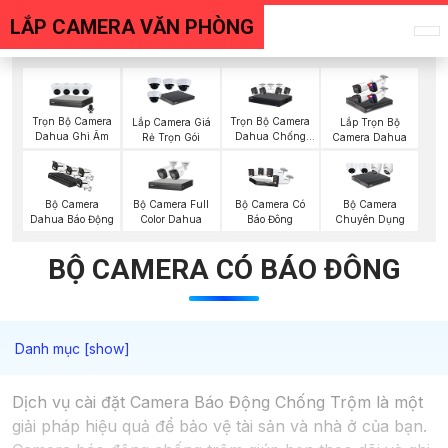
LẮP CAMERA VĂN PHÒNG
Trọn Bộ Camera
Trọn Bộ Camera
Lắp Camera Giá
Lắp Trọn Bộ
Dahua Ghi Âm
Dahua Chống
Rẻ Trọn Gói
Camera Dahua
Trộm
Bộ Camera Full
Bộ Camera
Bộ Camera Có
Bộ Camera
Color Dahua
Dahua Báo Động
Báo Đông
Chuyên Dụng
BỘ CAMERA CÓ BÁO ĐÔNG
Dịch vụ cài đặt Camera Báo Động Chống Trộm là một
giải pháp hiệu quả để bảo vệ tài sản và nhà ở của bạn.