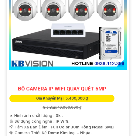
BỘ CAMERA IP WIFI QUAY QUÉT 5MP
Giá Khuyến Mại: 5,400,000 ₫
Giá Bán: 10,000,000 ₫
☀️ Hình ảnh chất lượng :
3k .
👍 Sử dụng công nghệ :
IP Wifi.
💡 Tầm Xa Ban Đêm :
Full Color 30m Hồng Ngoại SMD.
💎 Camera Thiết Kế
Dome Kim loại + Nhựa.