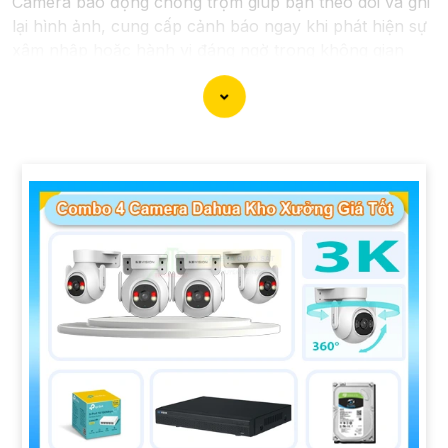
Camera báo động chống trộm giúp bạn theo dõi và ghi
lại hình ảnh, cung cấp cảnh báo ngay khi phát hiện sự
xâm nhập hoặc hành vi đáng ngờ trong không gian
được giám sát.
Nếu bạn quan tâm đến việc lắp đặt Camera Báo Động
Chống Trộm, bạn có thể liên hệ với các công ty cung
cấp dịch vụ lắp đặt camera hoặc công ty an ninh
chuyên nghiệp địa phương. Bạn cũng có thể tìm hiểu
về các sản phẩm camera báo động trên thị trường và
tự lắp đặt nếu bạn muốn.
Nếu bạn cần thêm thông tin hoặc muốn để lại thông tin
liên lạc, Từng công trình có thể giúp bạn tìm kiếm các
dịch vụ liên quan đến lắp đặt Camera Báo Động Chống
Trộm.