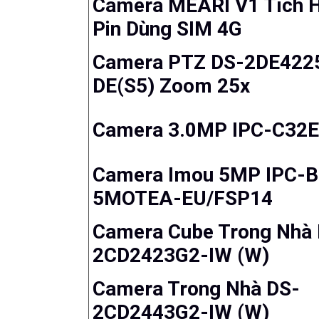
Camera MEARI V1 Tích 
Pin Dùng SIM 4G
Camera PTZ DS-2DE422
DE(S5) Zoom 25x
Camera 3.0MP IPC-C32
Camera Imou 5MP IPC-
5MOTEA-EU/FSP14
Camera Cube Trong Nhà
2CD2423G2-IW (W)
Camera Trong Nhà DS-
2CD2443G2-IW (W)