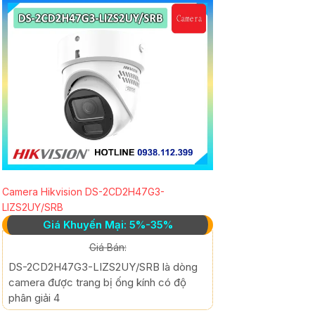
Camera Hikvision DS-2CD2H47G3-
LIZS2UY/SRB
Giá Khuyến Mại: 5%-35%
Giá Bán:
DS-2CD2H47G3-LIZS2UY/SRB là dòng
camera được trang bị ống kính có độ
phân giải 4