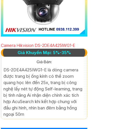
Camera Hikvision DS-2DE4A425IWG1-E
Giá Khuyến Mại: 5%-35%
Giá Bán:
DS-2DE4A425IWG1-E là dòng camera
được trang bị ống kính có thể zoom
quang học lên đến 25x, trang bị công
nghệ lấy nét tự động Self-learning, trang
bị tính năng Ai nhận diện chính xác tích
hợp AcuSearch khi kết hợp chung với
đầu ghi hình, nhìn ban đêm bằng hồng
ngoại 50m