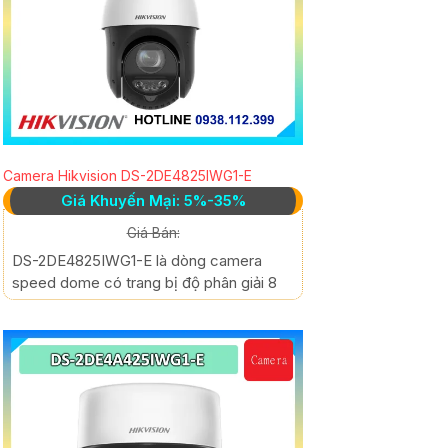
Camera Hikvision DS-2DE4825IWG1-E
Giá Khuyến Mại: 5%-35%
Giá Bán:
DS-2DE4825IWG1-E là dòng camera
speed dome có trang bị độ phân giải 8