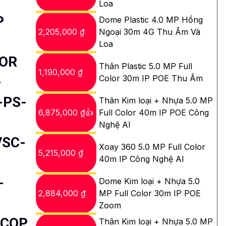
Loa
P
Dome Plastic 4.0 MP Hồng
2,205,000 ₫
Ngoại 30m 4G Thu Âm Và
Loa
LOR
Thân Plastic 5.0 MP Full
1,190,000 ₫
L
Color 30m IP POE Thu Âm
-PS-
Thân Kim loại + Nhựa 5.0 MP
6,875,000 ₫👍
Full Color 40m IP POE Công
Nghệ AI
VSC-
Xoay 360 5.0 MP Full Color
5,215,000 ₫
40m IP Công Nghệ AI
-
Dome Kim loại + Nhựa 5.0
2,884,000 ₫
MP Full Color 30m IP POE
Zoom
NCOP
Thân Kim loại + Nhựa 5.0 MP