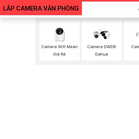
LẮP CAMERA VĂN PHÒNG
Camera Wifi Meari
Camera DWDR
Cam
Giá Rẻ
Dahua