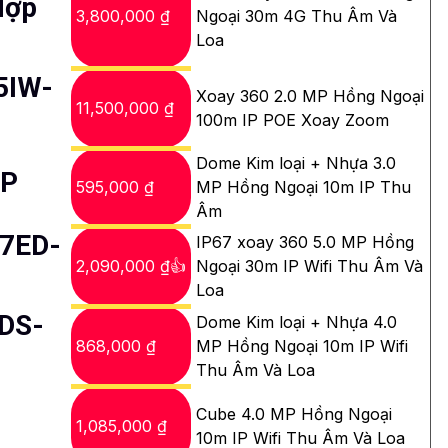
Hợp
3,800,000 ₫
Ngoại 30m 4G Thu Âm Và
Loa
5IW-
Xoay 360 2.0 MP Hồng Ngoại
11,500,000 ₫
100m IP POE Xoay Zoom
Dome Kim loại + Nhựa 3.0
EP
595,000 ₫
MP Hồng Ngoại 10m IP Thu
Âm
B7ED-
IP67 xoay 360 5.0 MP Hồng
2,090,000 ₫👍
Ngoại 30m IP Wifi Thu Âm Và
Loa
 DS-
Dome Kim loại + Nhựa 4.0
868,000 ₫
MP Hồng Ngoại 10m IP Wifi
Thu Âm Và Loa
Cube 4.0 MP Hồng Ngoại
1,085,000 ₫
10m IP Wifi Thu Âm Và Loa