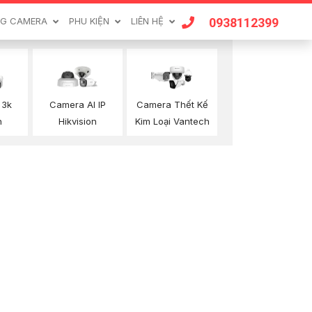
0938112399
G CAMERA
PHU KIỆN
LIÊN HỆ
 3k
Camera AI IP
Camera Thết Kế
n
Hikvision
Kim Loại Vantech