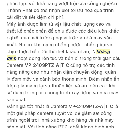
phức tạp. Với khả năng vượt trội của công nghệAn
Thành Phát có thể nhận biết tối ưu hóa quá trình
cài đặt và tiết kiệm chi phí.
Máy ảnh được làm từ vật liệu chất lượng cao và
thiết kế chắc chắn để chịu được các điều kiện khắc
nghiệt của môi trường ngoài trời và nhà máy sản
xuất. Nó có khả năng chống nước, chống bụi và
chịu được biến đổi thời tiết khác nhau, 🔄
khẳng
định
hoạt động liên tục và bền bỉ trong thời gian dài.
Camera
VP-2409PTZ-A|T|C
cũng hỗ trợ các tính
năng nâng cao như nhận diện chuyển động, quản
lý đám mây và cảnh báo thông minh. Điểm nhấn ấn
tượng là mang lại sự thuận tiện và an toàn cao khi
sử dụng trong các công trình xây dựng và nhà máy
sản xuất.
Đánh giá tốt nhất là Camera
VP-2409PTZ-A|T|C
là
một giải pháp camera tuyệt vời để giám sát công
trình ngoài trời, nhà xưởng kho hàng và nhà máy
sản xuất. Với tính năng PTZ, chất lượng hình ảnh