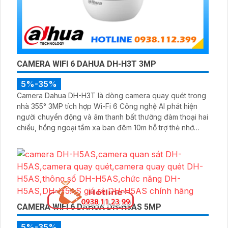
CAMERA WIFI 6 DAHUA DH-H3T 3MP
5%-35%
Camera Dahua DH-H3T là dòng camera quay quét trong
nhà 355° 3MP tích hợp Wi-Fi 6 Công nghệ AI phát hiện
người chuyển động và âm thanh bất thường đàm thoại hai
chiều, hồng ngoại tầm xa ban đêm 10m hỗ trợ thẻ nhớ
MicroSD 256GB ONVIF và điều khiển từ xa qua ứng dụng
DMSS
CAMERA WIFI 6 DAHUA DH-H5AS 5MP
5%-35%