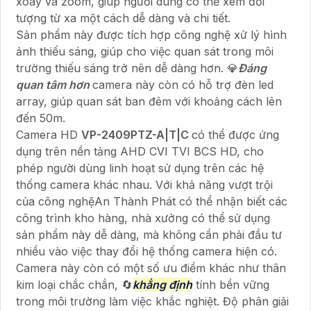
xoay và zoom, giúp người dùng có thể xem đối
tượng từ xa một cách dễ dàng và chi tiết.
Sản phẩm này được tích hợp công nghệ xử lý hình
ảnh thiếu sáng, giúp cho việc quan sát trong môi
trường thiếu sáng trở nên dễ dàng hơn. 💎
Đáng
quan tâm hơn
camera này còn có hỗ trợ đèn led
array, giúp quan sát ban đêm với khoảng cách lên
đến 50m.
Camera HD
VP-2409PTZ-A|T|C
có thể được ứng
dụng trên nền tảng AHD CVI TVI BCS HD, cho
phép người dùng linh hoạt sử dụng trên các hệ
thống camera khác nhau. Với khả năng vượt trội
của công nghệAn Thành Phát có thể nhận biết các
công trình kho hàng, nhà xưởng có thể sử dụng
sản phẩm này dễ dàng, mà không cần phải đầu tư
nhiều vào việc thay đổi hệ thống camera hiện có.
Camera này còn có một số ưu điểm khác như thân
kim loại chắc chắn, 🔄
khẳng định
tính bền vững
trong môi trường làm việc khắc nghiệt. Độ phân giải