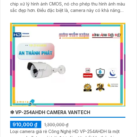
chip xử lý hình ảnh CMOS, nó cho phép thu hình ảnh màu
sắc đẹp hơn. Điều đặc biệt là, camera này có khả năng
xem ban đêm thông qua hồng ngoại 30m, giúp quan sát
dễ dàng trong môi trường thiếu ánh sáng. Camera còn
tích hợp công nghệ IP POE, phù hợp cho các công trình
lớn
❇ VP-254AHDH CAMERA VANTECH
910,000 ₫
1,300,000 ₫
Loại camera giá rẻ Công Nghệ HD VP-254AHDH là một