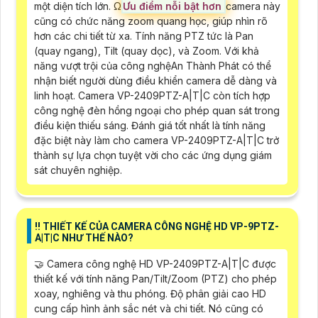
một diện tích lớn. Ω
Ưu điểm nỗi bật hơn
camera này
cũng có chức năng zoom quang học, giúp nhìn rõ
hơn các chi tiết từ xa. Tính năng PTZ tức là Pan
(quay ngang), Tilt (quay dọc), và Zoom. Với khả
năng vượt trội của công nghệAn Thành Phát có thể
nhận biết người dùng điều khiển camera dễ dàng và
linh hoạt. Camera VP-2409PTZ-A|T|C còn tích hợp
công nghệ đèn hồng ngoại cho phép quan sát trong
điều kiện thiếu sáng. Đánh giá tốt nhất là tính năng
đặc biệt này làm cho camera VP-2409PTZ-A|T|C trở
thành sự lựa chọn tuyệt vời cho các ứng dụng giám
sát chuyên nghiệp.
‼️ THIẾT KẾ CỦA CAMERA CÔNG NGHỆ HD VP-9PTZ-
A|T|C NHƯ THẾ NÀO?
🤝 Camera công nghệ HD VP-2409PTZ-A|T|C được
thiết kế với tính năng Pan/Tilt/Zoom (PTZ) cho phép
xoay, nghiêng và thu phóng. Độ phân giải cao HD
cung cấp hình ảnh sắc nét và chi tiết. Nó cũng có