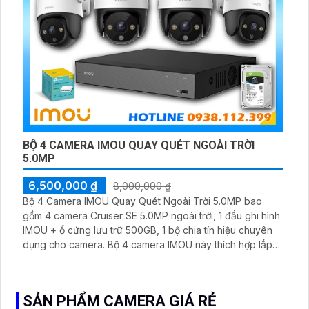
BỘ 4 CAMERA IMOU QUAY QUÉT NGOÀI TRỜI
5.0MP
6,500,000 ₫
8,000,000 ₫
Bộ 4 Camera IMOU Quay Quét Ngoài Trời 5.0MP bao
gồm 4 camera Cruiser SE 5.0MP ngoài trời, 1 đầu ghi hình
IMOU + ổ cứng lưu trữ 500GB, 1 bộ chia tín hiệu chuyên
dụng cho camera. Bộ 4 camera IMOU này thích hợp lắp
đặt cho kho hàng, nhà xưởng, khu phố và khu vực cần
giám sát ngoài trời
SẢN PHẨM CAMERA GIÁ RẺ