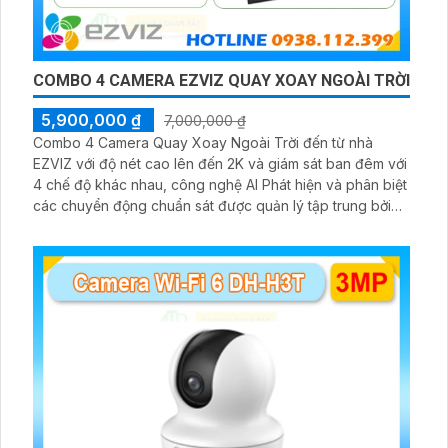
COMBO 4 CAMERA EZVIZ QUAY XOAY NGOÀI TRỜI
5,900,000 ₫
7,000,000 ₫
Combo 4 Camera Quay Xoay Ngoài Trời đến từ nhà
EZVIZ với độ nét cao lên đến 2K và giám sát ban đêm với
4 chế độ khác nhau, công nghệ AI Phát hiện và phân biệt
các chuyển động chuẩn sát được quản lý tập trung bởi
đầu ghi hình IP WiFi