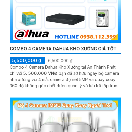
COMBO 4 CAMERA DAHUA KHO XƯỞNG GIÁ TỐT
5,500,000 ₫
6,500,000 ₫
Combo 4 Camera Dahua Kho Xưởng tại An Thành Phát
chỉ với
5. 500.000 VNĐ
bạn đã sỡ hữu ngay bộ camera
nhà xưởng với 4 mắt camera độ nét 5MP và quay xoay
360 độ không góc chết được quản lý và lưu trữ tập trung
về đầu ghi hình ổ cứng hỗ trợ xem qua tivi