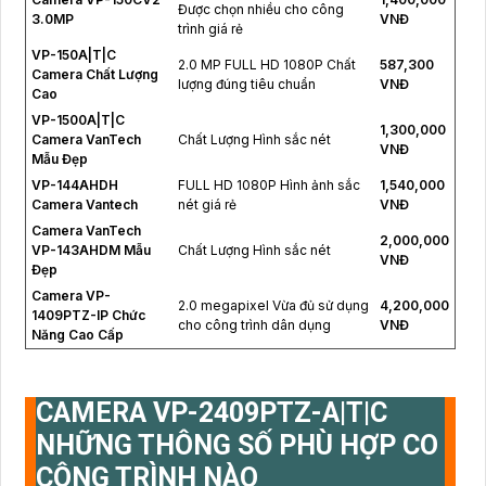
Được chọn nhiều cho công
3.0MP
VNĐ
trình giá rẻ
VP-150A|T|C
2.0 MP FULL HD 1080P Chất
587,300
Camera Chất Lượng
lượng đúng tiêu chuẩn
VNĐ
Cao
VP-1500A|T|C
1,300,000
Camera VanTech
Chất Lượng Hình sắc nét
VNĐ
Mẫu Đẹp
VP-144AHDH
FULL HD 1080P Hình ảnh sắc
1,540,000
Camera Vantech
nét giá rẻ
VNĐ
Camera VanTech
2,000,000
VP-143AHDM Mẫu
Chất Lượng Hình sắc nét
VNĐ
Đẹp
Camera VP-
2.0 megapixel Vừa đủ sử dụng
4,200,000
1409PTZ-IP Chức
cho công trình dân dụng
VNĐ
Năng Cao Cấp
CAMERA
VP-2409PTZ-A|T|C
NHỮNG THÔNG SỐ PHÙ HỢP CO
CÔNG TRÌNH NÀO