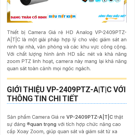
Thiết bị Camera Giá rẻ HD Analog VP-2409PTZ-
A|T|C là một giải pháp hợp lý cho việc giám sát an
ninh tại nhà, văn phòng và các khu vực công cộng.
Với chất lượng hình ảnh HD sắc nét và khả năng
zoom PTZ linh hoạt, camera này mang lại khả năng
quan sát toàn cảnh mọi ngóc ngách.
GIỚI THIỆU
VP-2409PTZ-A|T|C
VỚI
THÔNG TIN CHI TIẾT
Sản phẩm Camera Giá re
VP-2409PTZ-A|T|C
thật
sự đáng ®️
quan trọng
với tích hợp chức năng cao
cấp Xoay Zoom, giúp quan sát và giám sát từ xa