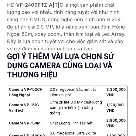
HD
VP-2409PTZ-A|T|C
là một sản phẩm chất
lượng cao với nhiều tính năng tuyệt vời như hình
sáng hơn CMOS, công nghệ nén hình ảnh H.264,
độ phân giải 2.0 MP, khả năng xem ban đêm Hồng
Ngoại 50m, xoay zoom, thân kim loại và Led Array.
Đây là lựa chọn tuyệt vời cho việc giám sát và bảo
vệ gia đình và doanh nghiệp của bạn.
GỢI Ý THÊM VÀI LỰA CHỌN SỬ
DỤNG CAMERA CÙNG LOẠI VÀ
THƯƠNG HIỆU
Camera VP-152CH
2.0 megapixel Sắc nét tiết
3,300,000
Hồng Ngoại
kiệm chi phí
VNĐ
Ultra 2k lite 3.0 MP chất lượng
Camera VP-151C
1,120,000
cao giá rẻ tiết kiệm băng
VanTech
VNĐ
thông
2,800,000
Camera VP-150M
Chất Lượng Hình sắc nét
VNĐ
3.0 megapixel Ultra 2k lite
Camera VP-150CV2
1,400,000