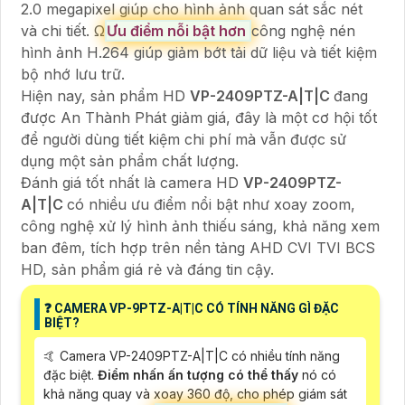
2.0 megapixel giúp cho hình ảnh quan sát sắc nét
và chi tiết. Ω
Ưu điểm nỗi bật hơn
công nghệ nén
hình ảnh H.264 giúp giảm bớt tải dữ liệu và tiết kiệm
bộ nhớ lưu trữ.
Hiện nay, sản phẩm HD
VP-2409PTZ-A|T|C
đang
được An Thành Phát giảm giá, đây là một cơ hội tốt
để người dùng tiết kiệm chi phí mà vẫn được sử
dụng một sản phẩm chất lượng.
Đánh giá tốt nhất là camera HD
VP-2409PTZ-
A|T|C
có nhiều ưu điểm nổi bật như xoay zoom,
công nghệ xử lý hình ảnh thiếu sáng, khả năng xem
ban đêm, tích hợp trên nền tảng AHD CVI TVI BCS
HD, sản phẩm giá rẻ và đáng tin cậy.
❓ CAMERA VP-9PTZ-A|T|C CÓ TÍNH NĂNG GÌ ĐẶC
BIỆT?
🤙 Camera VP-2409PTZ-A|T|C có nhiều tính năng
đặc biệt.
Điểm nhấn ấn tượng có thể thấy
nó có
khả năng quay và xoay 360 độ, cho phép giám sát