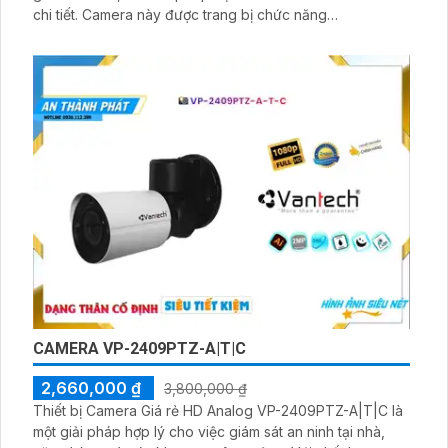
chi tiết. Camera này được trang bị chức năng
Pan/Tilt/Zoom (PTZ) cho phép quay 360 độ, xoay lên
xuống và thu phóng từ xa, giúp quan sát mọi góc độ
CAMERA VP-2409PTZ-A|T|C
2,660,000 ₫
3,800,000 ₫
Thiết bị Camera Giá rẻ HD Analog VP-2409PTZ-A|T|C là
một giải pháp hợp lý cho việc giám sát an ninh tại nhà,