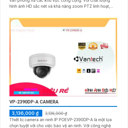
văn phòng và các khu vực công cộng. Với chất lượng
hình ảnh HD sắc nét và khả năng zoom PTZ linh hoạt,
camera này mang lại khả năng quan sát toàn cảnh mọi
ngóc ngách.
VP-2390DP-A CAMERA
3,136,000 ₫
3,136,000 ₫
Thiết bị camera an ninh IP POEVP-2390DP-A là một lựa
chọn tuyệt vời cho việc bảo vệ an ninh. Với công nghệ