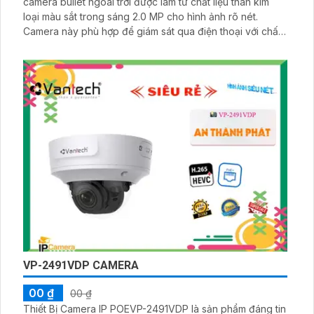
camera bullet ngoài trời được làm từ chất liệu thân kim
loại màu sắt trong sáng 2.0 MP cho hình ảnh rõ nét.
Camera này phù hợp để giám sát qua điện thoại với chất
lượng hình ảnh truyền tải trên nền tảng AHD, CVI, TVI và
BCS. Camera cũng có hệ thống ổn định và chức năng
vượt trội với khả năng chống nước và chống lại thời tiết
xấu
VP-2491VDP CAMERA
00 ₫
00 ₫
Thiết Bị Camera IP POEVP-2491VDP là sản phẩm đáng tin