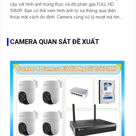
cậy với hình ảnh trung thực và độ phân giải FULL HD
1080P. Bạn có thể xem hình ảnh từ xa thông qua điện
thoại một cách ổn định. Camera cũng xử lý mượt mà hình
ảnh thiếu sáng nhờ công nghệ Hồng Ngoại Smart IR công
suất cao. Được trang bị công nghệ xử lý hình ảnh CMOS
nên hình ảnh đẹp và chất lượng
CAMERA QUAN SÁT ĐỀ XUẤT