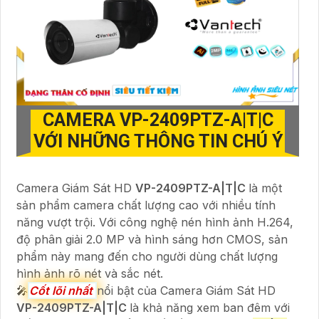
CAMERA
VP-2409PTZ-A|T|C
VỚI NHỮNG THÔNG TIN CHÚ Ý
Camera Giám Sát HD
VP-2409PTZ-A|T|C
là một
sản phẩm camera chất lượng cao với nhiều tính
năng vượt trội. Với công nghệ nén hình ảnh H.264,
độ phân giải 2.0 MP và hình sáng hơn CMOS, sản
phẩm này mang đến cho người dùng chất lượng
hình ảnh rõ nét và sắc nét.
🎤
Cốt lõi nhất
nổi bật của Camera Giám Sát HD
VP-2409PTZ-A|T|C
là khả năng xem ban đêm với