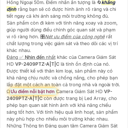
Hồng Ngoại 50m. Điểm nhấn ấn tượng là 🔄
khẳng
định
rằng bạn sẽ có được hình ảnh rõ ràng và chi
tiết ngay cả khi ánh sáng môi trường không đủ.
Sản phẩm còn đi kèm với tính năng xoay và zoom,
giúp người dùng điều chỉnh góc quan sát và phạm
vi rõ ràng hơn. 🎛
Nét ưu điểm của công nghệ
rất
chất lượng trong việc giám sát và theo dõi các vị trí
khác nhau.
Đáng ️✅
Nhìn đến
nhất
khác của Camera Giám Sát
HD
VP-2409PTZ-A|T|C
là tính ổn định của nó.
Được thiết kế với thân kim loại, sản phẩm này có
khả năng chịu nước và chống nắng, cho phép bạn
lắp đặt một cách an toàn cả trong nhà và ngoài trời.
Ω
Ưu điểm nỗi bật hơn
Camera Giám Sát HD
VP-
2409PTZ-A|T|C
còn được trang bị Led Array, cho
phép bạn quan sát hình ảnh với khả năng chiếu
sáng tốt hơn. Với tính hiệu quả linh hoạt, sản phẩm
này phù hợp cho nhiều môi trường khác nhau.
Những Thông tin Đáng quan tâm Camera Giám Sát