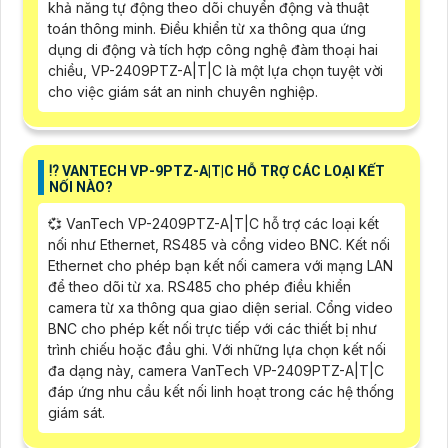
khả năng tự động theo dõi chuyển động và thuật
toán thông minh. Điều khiển từ xa thông qua ứng
dụng di động và tích hợp công nghệ đàm thoại hai
chiều, VP-2409PTZ-A|T|C là một lựa chọn tuyệt vời
cho việc giám sát an ninh chuyên nghiệp.
⁉️ VANTECH VP-9PTZ-A|T|C HỖ TRỢ CÁC LOẠI KẾT
NỐI NÀO?
💞 VanTech VP-2409PTZ-A|T|C hỗ trợ các loại kết
nối như Ethernet, RS485 và cổng video BNC. Kết nối
Ethernet cho phép bạn kết nối camera với mạng LAN
để theo dõi từ xa. RS485 cho phép điều khiển
camera từ xa thông qua giao diện serial. Cổng video
BNC cho phép kết nối trực tiếp với các thiết bị như
trình chiếu hoặc đầu ghi. Với những lựa chọn kết nối
đa dạng này, camera VanTech VP-2409PTZ-A|T|C
đáp ứng nhu cầu kết nối linh hoạt trong các hệ thống
giám sát.