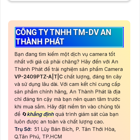
CÔNG TY TNHH TM-DV AN
THÀNH PHÁT
Bạn đang tìm kiếm một dịch vụ camera tốt
nhất với giá cả phải chăng? Hãy đến với An
Thành Phát để trải nghiệm sản phẩm Camera
VP-2409PTZ-A|T|C
chất lượng, đáng tin cây
và sử dụng lâu dài. Với cam kết chỉ cung cấp
sản phẩm chính hãng, An Thành Phát là địa
chỉ đáng tin cậy mà bạn nên quan tâm trước
khi mua sắm. Hãy đặt niềm tin vào chúng tôi
để 🔄
khẳng định
quá trình giám sát của bạn
luôn được an toàn và chất lượng cao.
Trụ Sở:
51 Lũy Bán Bích, P. Tân Thới Hòa,
Q.Tân Phú, TP.HCM