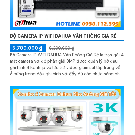
BỘ CAMERA IP WIFI DAHUA VĂN PHÒNG GIÁ RẺ
5,700,000 ₫
8,300,000 ₫
Bộ Camera IP WIFI DAHUA Văn Phòng Giá Rẻ là trọn gói 4
mắt camera với độ phân giải 3MP được quản lý bở đầu
ghi hình 4 kênh Ip và lưu trữ video giám sát tập trung về
ổ cứng trong đầu ghi hình với đầy đủ các chưc năng như
AI Phát hiện chuyển động, đàm thoại âm thanh 2 chiều và
giám sát có màu vào ban đêm