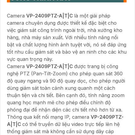
Camera
VP-2409PTZ-A|T|C
là một giải pháp
camera chuyên dụng được thiết kế đặc biệt cho
việc giám sát công trình ngoài trời, nhà xưởng kho
hàng, nhà máy sản xuất. Với nhiều tính năng nổi
bật và chất lượng hình ảnh tuyệt vời, nó sẽ đáp ứng
tốt nhu cầu giám sát và bảo vệ an ninh cho các khu
vực quan trọng này.
Camera
VP-2409PTZ-A|T|C
được trang bị công
nghệ PTZ (Pan-Tilt-Zoom) cho phép quan sát 360
độ quay ngang và 90 độ quay dọc, cho phép người
dùng giám sát toàn cảnh xung quanh một cách
thuận tiện và chi tiết. Bên cạnh đó, tính năng zoom
quang học mạnh mẽ cho phép điều chỉnh độ
phóng đại để nhận diện các chi tiết nhỏ hơn từ xa.
Thông qua kết nối mạng IP, camera
VP-2409PTZ-
A|T|C
có thể truyền dữ liệu video trực tiếp lên hệ
thống giám sát mà không cần sử dụng dây cáp