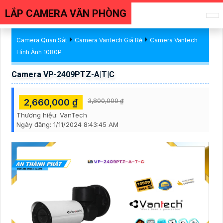
LẮP CAMERA VĂN PHÒNG
Camera Quan Sát
Camera Vantech Giá Rẻ
Camera Vantech
Hình Ảnh 1080P
Camera VP-2409PTZ-A|T|C
2,660,000 ₫
3,800,000 ₫
Thương hiệu:
VanTech
Ngày đăng:
1/11/2024 8:43:45 AM