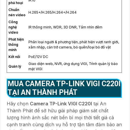
IK10
phá hoại
Chuẩn
H.265+/H.265/H.264+/H.264
nén video
Công
nghệ
IR thông minh, WDR, 3D DNR, Tầm nhìn đêm
video
Phát hiện
Phân loại người & phương tiện, phát hiện vượt ranh giới,
thông
xâm nhập, cản trở camera, bỏ quên/loại bỏ đồ vật
minh
Kết nối
PoE/12V DC
Giao diện web, NVR, ứng dụng VIGI, Trình quản lý bảo
Quản lý
mật VIGI
MUA CAMERA TP-LINK VIGI C220I
TẠI AN THÀNH PHÁT
Hãy chọn
Camera TP-Link VIGI C220I
tại An
Thành Phát để sở hữu giải pháp giám sát chất
lượng hình ảnh sắc nét bền bỉ mọi thời tiết giá cả
cạnh tranh cùng dịch vụ hỗ trợ tận tâm đảm bảo an