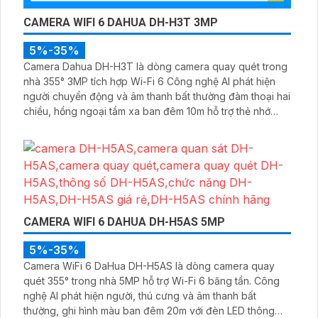
CAMERA WIFI 6 DAHUA DH-H3T 3MP
5%-35%
Camera Dahua DH-H3T là dòng camera quay quét trong
nhà 355° 3MP tích hợp Wi-Fi 6 Công nghệ AI phát hiện
người chuyển động và âm thanh bất thường đàm thoại hai
chiều, hồng ngoại tầm xa ban đêm 10m hỗ trợ thẻ nhớ
MicroSD 256GB ONVIF và điều khiển từ xa qua ứng dụng
DMSS
CAMERA WIFI 6 DAHUA DH-H5AS 5MP
5%-35%
Camera WiFi 6 DaHua DH-H5AS là dòng camera quay
quét 355° trong nhà 5MP hỗ trợ Wi-Fi 6 băng tần. Công
nghệ AI phát hiện người, thú cưng và âm thanh bất
thường, ghi hình màu ban đêm 20m với đèn LED thông