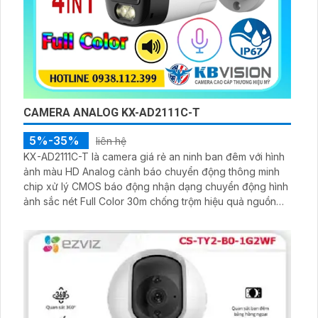
CAMERA ANALOG KX-AD2111C-T
5%-35%
liên hệ
KX-AD2111C-T là camera giá rẻ an ninh ban đêm với hình
ảnh màu HD Analog cảnh báo chuyển động thông minh
chip xử lý CMOS báo động nhận dạng chuyển động hình
ảnh sắc nét Full Color 30m chống trộm hiệu quả nguồn
12V an toàn truyền tải qua công nghệ AHD CVI TVI BCS
tiêu cự cố định 3. 6mm và đầu ghi chức năng xem ban
đêm màu.