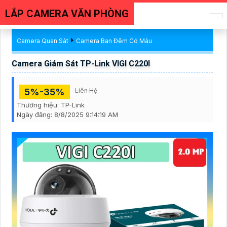
LẮP CAMERA VĂN PHÒNG
Camera Quan Sát
Camera Ban Đêm Có Màu
Camera Giám Sát TP-Link VIGI C220I
5%-35%
Liên Hệ
Thương hiệu:
TP-Link
Ngày đăng:
8/8/2025 9:14:19 AM