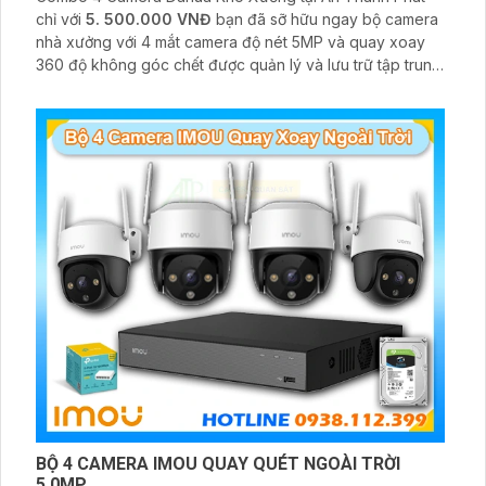
chỉ với
5. 500.000 VNĐ
bạn đã sỡ hữu ngay bộ camera
nhà xưởng với 4 mắt camera độ nét 5MP và quay xoay
360 độ không góc chết được quản lý và lưu trữ tập trung
về đầu ghi hình ổ cứng hỗ trợ xem qua tivi
BỘ 4 CAMERA IMOU QUAY QUÉT NGOÀI TRỜI
5.0MP