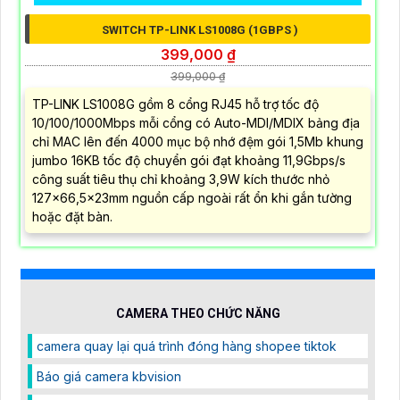
SWITCH TP-LINK LS1008G (1GBPS )
399,000 ₫
399,000 ₫
TP-LINK LS1008G gồm 8 cổng RJ45 hỗ trợ tốc độ
10/100/1000Mbps mỗi cổng có Auto-MDI/MDIX bảng địa
chỉ MAC lên đến 4000 mục bộ nhớ đệm gói 1,5Mb khung
jumbo 16KB tốc độ chuyển gói đạt khoảng 11,9Gbps/s
công suất tiêu thụ chỉ khoảng 3,9W kích thước nhỏ
127×66,5×23mm nguồn cấp ngoài rất ổn khi gắn tường
hoặc đặt bàn.
CAMERA THEO CHỨC NĂNG
camera quay lại quá trình đóng hàng shopee tiktok
Báo giá camera kbvision