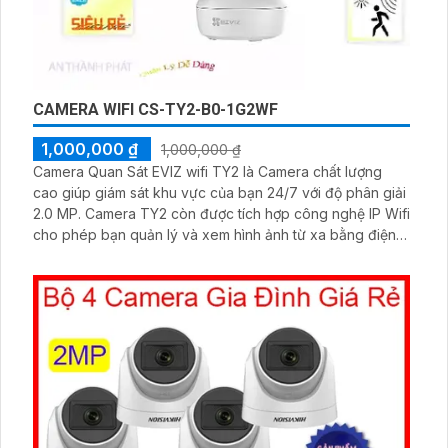
CAMERA WIFI CS-TY2-B0-1G2WF
1,000,000 ₫
1,000,000 ₫
Camera Quan Sát EVIZ wifi TY2 là Camera chất lượng
cao giúp giám sát khu vực của bạn 24/7 với độ phân giải
2.0 MP. Camera TY2 còn được tích hợp công nghệ IP Wifi
cho phép bạn quản lý và xem hình ảnh từ xa bằng điện
thoại và được trang bị quay 360độ, thích hợp để lắp đặt
trong nhà, quán cà phê, shop áo quần, văn phòng,.