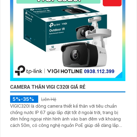
CAMERA THÂN VIGI C320I GIÁ RẺ
5%-35%
Liên Hệ
VIGIC320I là dòng camera thiết kế thân với tiêu chuẩn
chống nước IP 67 giúp lắp đặt tốt ở ngoài trời, trang bị
đèn hồng ngoại nhìn hình ảnh vào ban đêm với khoảng
cách 50m, có công nghệ nguồn PoE giúp dễ dàng lắp
đặt, trang bị micro thu âm khoảng cách tầm 5m