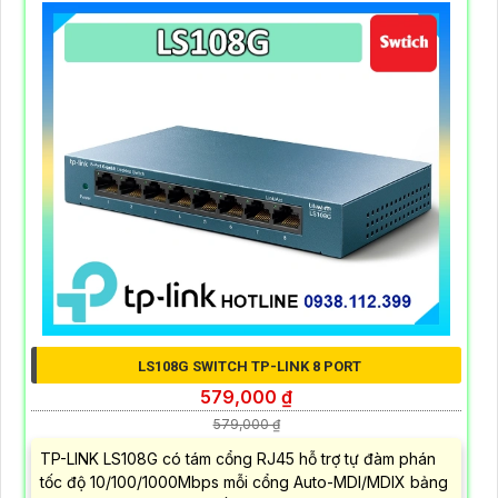
LS108G SWITCH TP-LINK 8 PORT
579,000 ₫
579,000 ₫
TP-LINK LS108G có tám cổng RJ45 hỗ trợ tự đàm phán
tốc độ 10/100/1000Mbps mỗi cổng Auto-MDI/MDIX bảng