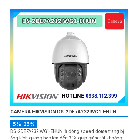
minh 10m, hỗ trợ thẻ nhớ 256GB và quản lý từ xa qua ứng
dụng DMSS,
CAMERA HIKVISION DS-2DE7A232IWG1-EHUN
5%-35%
DS-2DE7A232IWG1-EHUN là dòng speed dome trang bị
ống kính quang học lên đến 32X giúp giám sát khoảng