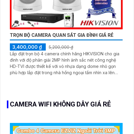
TRỌN BỘ CAMERA QUAN SÁT GIA ĐÌNH GIÁ RẺ
3,400,000 ₫
5,200,000 ₫
Lắp đặt trọn bộ 4 camera chính hãng HIKVISION cho gia
đình với độ phân giải 2MP hình ảnh sắc nét công nghệ
HD-TVI được thiết kế với vỏ nhựa dạng dome nhỏ gọn
phù hợp lắp đặt trong nhà hồng ngoại tầm nhìn xa lên
đến 20m hình ảnh rõ nét cả ban đêm lẫn ban ngày giá rẻ
phù hợp cho mọi gia đình.
CAMERA WIFI KHÔNG DÂY GIÁ RẺ