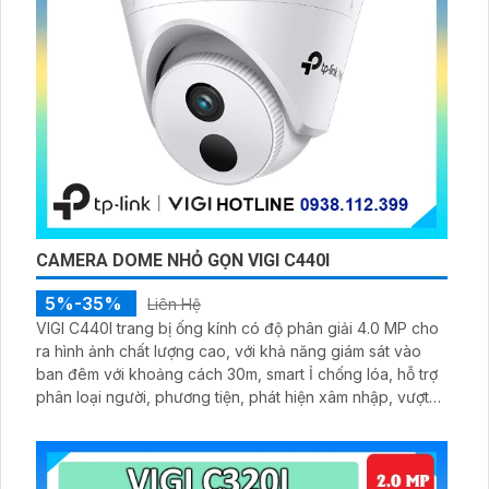
CAMERA DOME NHỎ GỌN VIGI C440I
5%-35%
Liên Hệ
VIGI C440I trang bị ống kính có độ phân giải 4.0 MP cho
ra hình ảnh chất lượng cao, với khả năng giám sát vào
ban đêm với khoảng cách 30m, smart Ỉ chống lóa, hỗ trợ
phân loại người, phương tiện, phát hiện xâm nhập, vượt
ranh giới, hỗ trợ cấp nguồn qua dây mạng PoE