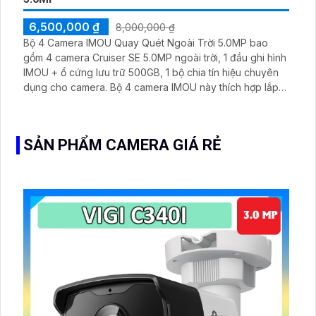
6,500,000 ₫
8,000,000 ₫
Bộ 4 Camera IMOU Quay Quét Ngoài Trời 5.0MP bao
gồm 4 camera Cruiser SE 5.0MP ngoài trời, 1 đầu ghi hình
IMOU + ổ cứng lưu trữ 500GB, 1 bộ chia tín hiệu chuyên
dụng cho camera. Bộ 4 camera IMOU này thích hợp lắp
đặt cho kho hàng, nhà xưởng, khu phố và khu vực cần
giám sát ngoài trời
SẢN PHẨM CAMERA GIÁ RẺ