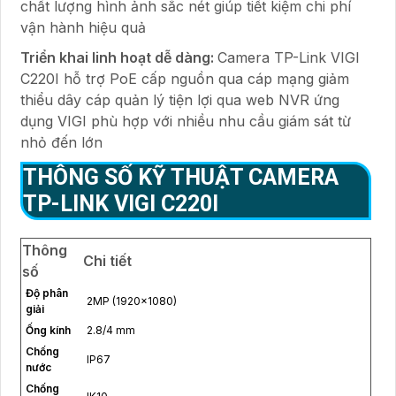
chất lượng hình ảnh sắc nét giúp tiết kiệm chi phí
vận hành hiệu quả
Triển khai linh hoạt dễ dàng:
Camera TP-Link VIGI
C220I hỗ trợ PoE cấp nguồn qua cáp mạng giảm
thiểu dây cáp quản lý tiện lợi qua web NVR ứng
dụng VIGI phù hợp với nhiều nhu cầu giám sát từ
nhỏ đến lớn
THÔNG SỐ KỸ THUẬT CAMERA
TP-LINK VIGI C220I
Thông
Chi tiết
số
Độ phân
2MP (1920x1080)
giải
Ống kính
2.8/4 mm
Chống
IP67
nước
Chống