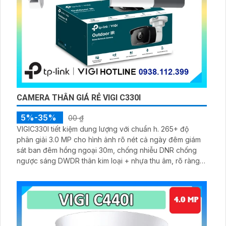
CAMERA THÂN GIÁ RẺ VIGI C330I
5%-35%
00 ₫
VIGIC330I tiết kiệm dung lượng với chuẩn h. 265+ độ
phân giải 3.0 MP cho hình ảnh rõ nét cả ngày đêm giám
sát ban đêm hồng ngoại 30m, chống nhiễu DNR chống
ngược sáng DWDR thân kim loại + nhựa thu âm, rõ ràng
với công nghệ IP POE phù hợp mọi không gian.