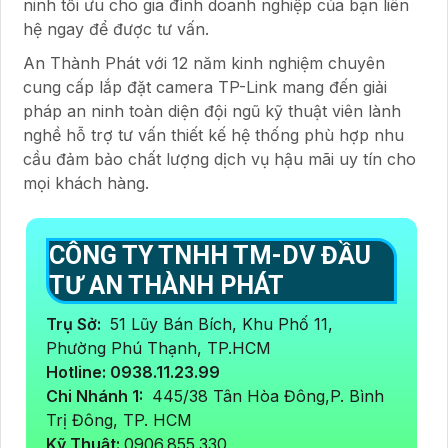
ninh tối ưu cho gia đình doanh nghiệp của bạn liên
hệ ngay để được tư vấn.
An Thành Phát với 12 năm kinh nghiệm chuyên
cung cấp lắp đặt camera TP-Link mang đến giải
pháp an ninh toàn diện đội ngũ kỹ thuật viên lành
nghề hỗ trợ tư vấn thiết kế hệ thống phù hợp nhu
cầu đảm bảo chất lượng dịch vụ hậu mãi uy tín cho
mọi khách hàng.
CÔNG TY TNHH TM-DV ĐẦU
TƯ AN THÀNH PHÁT
Trụ Sở:
51 Lũy Bán Bích, Khu Phố 11,
Phường Phú Thạnh, TP.HCM
Hotline: 0938.11.23.99
Chi Nhánh 1:
445/38 Tân Hòa Đông,P. Bình
Trị Đông, TP. HCM
Kỹ Thuật:
0906.855.330