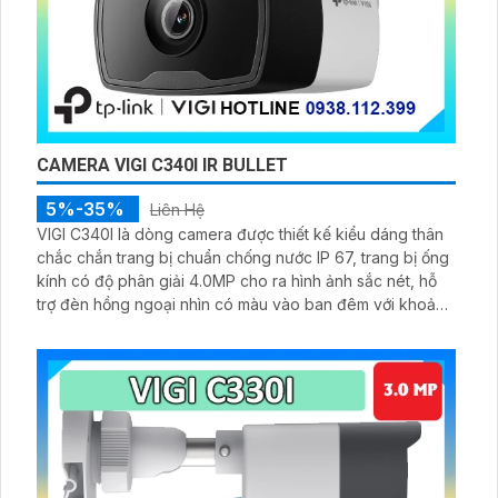
CAMERA VIGI C340I IR BULLET
5%-35%
Liên Hệ
VIGI C340I là dòng camera được thiết kế kiểu dáng thân
chắc chắn trang bị chuẩn chống nước IP 67, trang bị ống
kính có độ phân giải 4.0MP cho ra hình ảnh sắc nét, hỗ
trợ đèn hồng ngoại nhìn có màu vào ban đêm với khoảng
cách 50m, công nghệ Smart IR giúp chống lóa hình ảnh