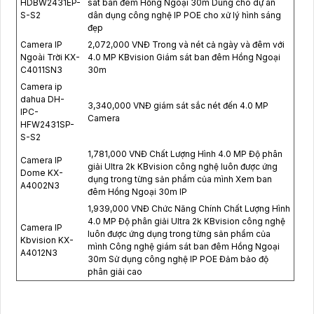
HDBW2431EP-
sát ban đêm Hồng Ngoại 30m Dùng cho dự án
S-S2
dân dụng công nghệ IP POE cho xử lý hình sáng
đẹp
Camera IP
2,072,000 VNĐ Trong và nét cả ngày và đêm với
Ngoài Trời KX-
4.0 MP KBvision Giám sát ban đêm Hồng Ngoại
C4011SN3
30m
Camera ip
dahua DH-
3,340,000 VNĐ giám sát sắc nét đến 4.0 MP
IPC-
Camera
HFW2431SP-
S-S2
1,781,000 VNĐ Chất Lượng Hình 4.0 MP Độ phân
Camera IP
giải Ultra 2k KBvision công nghệ luôn được ứng
Dome KX-
dụng trong từng sản phẩm của mình Xem ban
A4002N3
đêm Hồng Ngoại 30m IP
1,939,000 VNĐ Chức Năng Chính Chất Lượng Hình
4.0 MP Độ phân giải Ultra 2k KBvision công nghệ
Camera IP
luôn được ứng dụng trong từng sản phẩm của
Kbvision KX-
mình Công nghệ giám sát ban đêm Hồng Ngoại
A4012N3
30m Sử dụng công nghệ IP POE Đảm bảo độ
phân giải cao