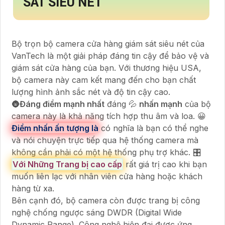
SÁT SIÊU NÉT
Bộ trọn bộ camera cửa hàng giám sát siêu nét của
VanTech là một giải pháp đáng tin cậy để bảo vệ và
giám sát cửa hàng của bạn. Với thương hiệu USA,
bộ camera này cam kết mang đến cho bạn chất
lượng hình ảnh sắc nét và độ tin cậy cao.
🌚
Đáng điểm mạnh nhất
đáng 💦
nhấn mạnh
của bộ
camera này là khả năng tích hợp thu âm và loa. 😀
Điểm nhấn ấn tượng là
có nghĩa là bạn có thể nghe
và nói chuyện trực tiếp qua hệ thống camera mà
không cần phải có một hệ thống phụ trợ khác. 🎛
Với Những Trang bị cao cấp
rất giá trị cao khi bạn
muốn liên lạc với nhân viên cửa hàng hoặc khách
hàng từ xa.
Bên cạnh đó, bộ camera còn được trang bị công
nghệ chống ngược sáng DWDR (Digital Wide
Dynamic Range). Công nghệ hiện đại được ứng