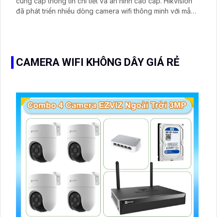
cung cấp thông tin chi tiết và an ninh cao cấp. Hikvision
đã phát triển nhiều dòng camera wifi thông minh với mẫu
mã phong phú để phù hợp với nhiều không gian và mục
đích sử dụng. Với công nghệ hình ảnh sắc nét 2.0 MP,
hình ảnh được truyền tải một cách chân thật và rõ ràng
CAMERA WIFI KHÔNG DÂY GIÁ RẺ