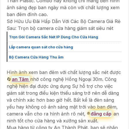
Thân Plastic. Combo này không chỉ mang đến hình
ảnh sáng đẹp ban ngày mà còn với chất lượng xem
ban đêm đỉnh cao.
Sở Hữu Ưu Đãi Hấp Dẫn Với Các Bộ Camera Giá Rẻ
Sau: Trọn bộ camera cửa hàng giám sát siêu nét
Trọn Gói Camera Sắc Nét IP Dùng Cho Cửa Hàng
Lắp camera quan sát cho cửa hàng
Bộ Camera Cửa Hàng Thu âm
Hình ảnh xem ban đêm với chất lượng sắc nét được
🔄
an Tâm
nhờ công nghệ Hồng Ngoại 30m. Công
nghệ hiện đại được ứng dụng Sự hỗ trợ cho việc
giám sát trong điều kiện thiếu sáng trở nên dễ dàng
và chính xác hơn bao giờ hết. Bất kể là đèn sáng
yếu hay không có ánh sáng mặt trời vào ban đêm,
camera vẫn cho ra hình ảnh rõ nét, ®️
đẳng cấp
an
ninh tốt cho cửa hàng và xưởng sản xuất.
Mua hàng từ công ty An Thành Phát, bạn sẽ nhận