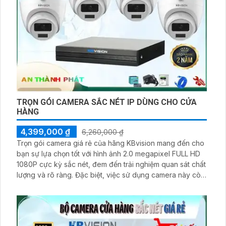
TRỌN GÓI CAMERA SẮC NÉT IP DÙNG CHO CỬA
HÀNG
4,399,000 ₫
6,260,000 ₫
Trọn gói camera giá rẻ của hãng KBvision mang đến cho
bạn sự lựa chọn tốt với hình ảnh 2.0 megapixel FULL HD
1080P cực kỳ sắc nét, đem đến trải nghiệm quan sát chất
lượng và rõ ràng. Đặc biệt, việc sử dụng camera này còn
giúp tiết kiệm chi phí với hiệu suất hoạt động hiệu quả.
KBvision là một thương hiệu Việt Nam đáng tin cậy, cam
kết sản phẩm chất lượng cao