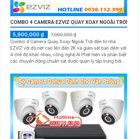
COMBO 4 CAMERA EZVIZ QUAY XOAY NGOÀI TRỜI
5,900,000 ₫
7,000,000 ₫
Combo 4 Camera Quay Xoay Ngoài Trời đến từ nhà
EZVIZ với độ nét cao lên đến 2K và giám sát ban đêm với
4 chế độ khác nhau, công nghệ AI Phát hiện và phân biệt
các chuyển động chuẩn sát được quản lý tập trung bởi
đầu ghi hình IP WiFi