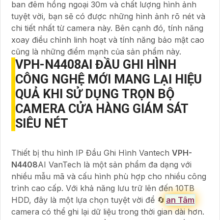
ban đêm hồng ngoại 30m và chất lượng hình ảnh
tuyệt vời, bạn sẽ có được những hình ảnh rõ nét và
chi tiết nhất từ camera này. Bên cạnh đó, tính năng
xoay điều chỉnh linh hoạt và tính năng bảo mật cao
cũng là những điểm mạnh của sản phẩm này.
VPH-N4408
AI ĐẦU GHI HÌNH
CÔNG NGHỆ MỚI MANG LẠI HIỆU
QUẢ KHI SỬ DỤNG
TRỌN BỘ
CAMERA CỬA HÀNG GIÁM SÁT
SIÊU NÉT
Thiết bị thu hình IP Đầu Ghi Hình Vantech
VPH-
N4408
AI VanTech là một sản phẩm đa dạng với
nhiều mẫu mã và cấu hình phù hợp cho nhiều công
trình cao cấp. Với khả năng lưu trữ lên đến 10TB
HDD, đây là một lựa chọn tuyệt vời để 🔄
an Tâm
camera có thể ghi lại dữ liệu trong thời gian dài hơn.