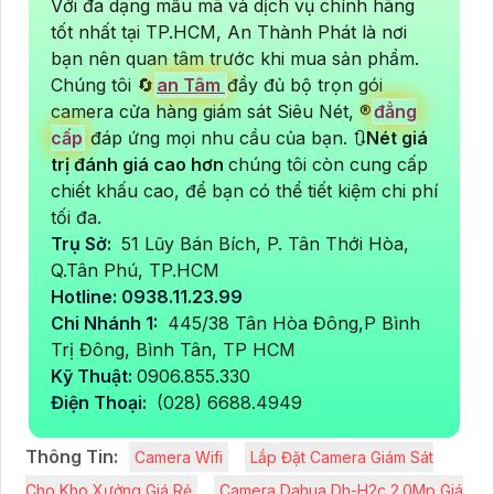
Với đa dạng mẫu mã và dịch vụ chính hãng
tốt nhất tại TP.HCM, An Thành Phát là nơi
bạn nên quan tâm trước khi mua sản phẩm.
Chúng tôi 🔄
an Tâm
đầy đủ bộ trọn gói
camera cửa hàng giám sát Siêu Nét, ®️
đẳng
cấp
đáp ứng mọi nhu cầu của bạn. 🔃
Nét giá
trị đánh giá cao hơn
chúng tôi còn cung cấp
chiết khấu cao, để bạn có thể tiết kiệm chi phí
tối đa.
Trụ Sở:
51 Lũy Bán Bích, P. Tân Thới Hòa,
Q.Tân Phú, TP.HCM
Hotline: 0938.11.23.99
Chi Nhánh 1:
445/38 Tân Hòa Đông,P Bình
Trị Đông, Bình Tân, TP HCM
Kỹ Thuật:
0906.855.330
Điện Thoại:
(028) 6688.4949
Thông Tin:
Camera Wifi
Lắp Đặt Camera Giám Sát
Cho Kho Xưởng Giá Rẻ
Camera Dahua Dh-H2c 2.0Mp Giá