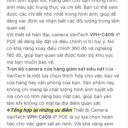
hình ảnh tuyệt vời, mang đến cho bạn những hình
ảnh màu sắc trung thực và chi tiết. Bạn có thể xem
được các chi tiết nhỏ nhất trong hình ảnh, giúp dễ
dàng xác định và nhận biết các đối tượng trong tầm
quan sát.
Với thiết kế hiện đại, camera VanTech
VPH-C409
IP
POE dễ dàng lắp đặt và điều chỉnh vị trí tùy ý. Nó
có khả năng xoay điều chỉnh 360 độ và nghiêng
180 độ, giúp bạn quan sát được toàn bộ khu vực
mà bạn muốn bảo vệ.
Trọn bộ camera cửa hàng giám sát siêu nét
của
VanTech là một lựa chọn thích hợp cho việc bảo vệ
cửa hàng hay văn phòng của bạn. Sản phẩm này
không chỉ mang lại chất lượng hình ảnh tuyệt vời
mà còn có tính năng bảo mật cao, giúp bạn yên
tâm khi không có mặt tại địa điểm quan sát.
❃
Tổng hợp lại những ưu điểm
Thiết Bị Camera
VanTech
VPH-C409
IP POE là sự lựa chọn hoàn
hảo cho việc giám sát an ninh. Với khả năng xem