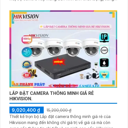
đẹp, giúp quan sát một cách rõ ràng và chi tiết. Mẫu mã
phong phú, thiết kế đẹp mắt, phản ánh sự chuyên nghiệp
và lịch lãm của cửa hàng
LẮP ĐẶT CAMERA THÔNG MINH GIÁ RẺ
HIKVISION.
9,020,400 ₫
15,200,000 ₫
Thiết kế trọn bộ Lắp đặt camera thông minh giá rẻ của
Hikvision mang đến không chỉ giá trị về giá cả mà còn