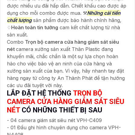
được nhiều ưu đãi hấp dẫn. Chiết khấu cao được áp
dụng cho mỗi combo được mua. ⚒
Những cải tiến
chất lượng
sản phẩm được bảo hành chính hãng,
♢
Hoàn toàn tin tưởng
cam kết chất lượng từ nhà
sản xuất.
Combo
Trọn bộ camera cửa hàng giám sát siêu
nét
camera xưởng sản xuất Thân Plastic đang
khuyến mãi, chắc chắn là một sự lựa chọn hoàn
hảo cho việc bảo vệ an ninh của cửa hàng và
xưởng sản xuất của bạn. Vì vậy, hãy nhanh tay đặt
hàng ngay từ công ty An Thành Phát để tận hưởng
các ưu đãi tuyệt vời này.
LẮP ĐẶT HỆ THỐNG
TRỌN BỘ
CAMERA CỬA HÀNG GIÁM SÁT SIÊU
NÉT
CÓ NHỮNG THIẾT BỊ SAU
- 04 camera giám sát siêu nét VPH-C409
- 01 Đầu ghi hình chuyên dụng cho camera VPH-
N4408