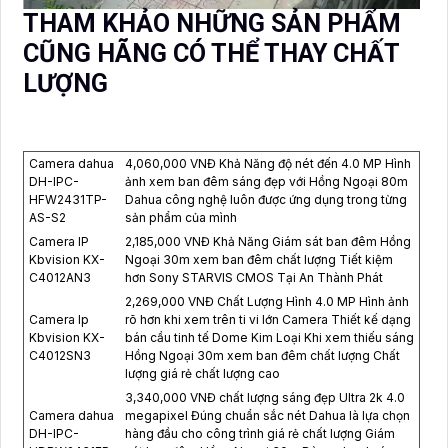
THAM KHẢO NHỮNG SẢN PHẨM
CŨNG HÃNG CÓ THỂ THAY CHẤT
LƯỢNG
Camera dahua
4,060,000 VNĐ Khả Năng độ nét đến 4.0 MP Hình
DH-IPC-
ảnh xem ban đêm sáng đẹp với Hồng Ngoại 80m
HFW2431TP-
Dahua công nghệ luôn được ứng dụng trong từng
AS-S2
sản phẩm của mình
Camera IP
2,185,000 VNĐ Khả Năng Giám sát ban đêm Hồng
Kbvision KX-
Ngoại 30m xem ban đêm chất lượng Tiết kiệm
C4012AN3
hơn Sony STARVIS CMOS Tại An Thành Phát
2,269,000 VNĐ Chất Lượng Hình 4.0 MP Hình ảnh
Camera Ip
rõ hơn khi xem trên ti vi lớn Camera Thiết kế dạng
Kbvision KX-
bán cầu tinh tế Dome Kim Loại Khi xem thiếu sáng
C4012SN3
Hồng Ngoại 30m xem ban đêm chất lượng Chất
lượng giá rẻ chất lượng cao
3,340,000 VNĐ chất lượng sáng đẹp Ultra 2k 4.0
Camera dahua
megapixel Đúng chuẩn sắc nét Dahua là lựa chọn
DH-IPC-
hàng đầu cho công trình giá rẻ chất lượng Giám