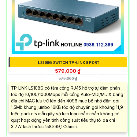
LS108G SWITCH TP-LINK 8 PORT
579,000 ₫
579,000 ₫
TP-LINK LS108G có tám cổng RJ45 hỗ trợ tự đàm phán
tốc độ 10/100/1000Mbps mỗi cổng Auto-MDI/MDIX bảng
địa chỉ MAC lưu trữ lên đến 4096 mục bộ nhớ đệm gói
1,5Mb khung jumbo 16KB tốc độ chuyển gói khoảng 11,9
triệu packets mỗi giây vỏ kim loại chắc chắn không có
quạt hoạt động yên tĩnh công suất tiêu thụ tối đa chỉ
3,7W kích thước 158×99,1×25mm.