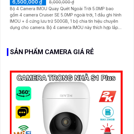
6,500,000 ₫
8,000,000 ₫
Bộ 4 Camera IMOU Quay Quét Ngoài Trời 5.0MP bao
gồm 4 camera Cruiser SE 5.0MP ngoài trời, 1 đầu ghi hình
IMOU + ổ cứng lưu trữ 500GB, 1 bộ chia tín hiệu chuyên
dụng cho camera. Bộ 4 camera IMOU này thích hợp lắp
đặt cho kho hàng, nhà xưởng, khu phố và khu vực cần
giám sát ngoài trời
SẢN PHẨM CAMERA GIÁ RẺ