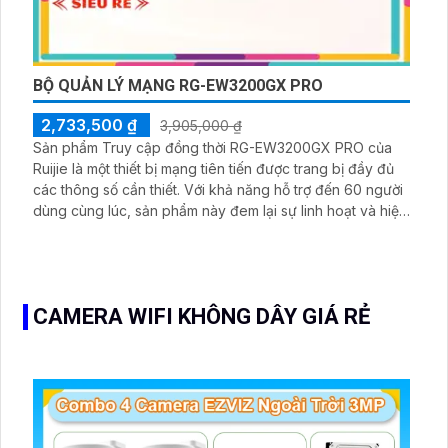
BỘ QUẢN LÝ MẠNG RG-EW3200GX PRO
2,733,500 ₫
3,905,000 ₫
Sản phẩm Truy cập đồng thời RG-EW3200GX PRO của
Ruijie là một thiết bị mạng tiên tiến được trang bị đầy đủ
các thông số cần thiết. Với khả năng hỗ trợ đến 60 người
dùng cùng lúc, sản phẩm này đem lại sự linh hoạt và hiệu
suất cao cho mạng của bạn. Đặc điểm nổi bật của RG-
EW3200GX PRO là khả năng hoạt động trên 2 băng tần,
giúp tối ưu hóa tốc độ và độ phủ sóng của mạng
CAMERA WIFI KHÔNG DÂY GIÁ RẺ