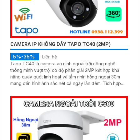
CAMERA IP KHÔNG DÂY TAPO TC40 (2MP)
5%-35%
Liên hệ
Tapo TC40 là camera an ninh ngoài trời công nghệ
thông minh vượt trội có độ phân giải 2MP kết hợp khả
năng quay quét linh hoạt và tầm nhìn hồng ngoại 30m
mang đến hình ảnh sắc nét cả ngày lẫn đêm. Tích hợp
đàm thoại hai chiều, chuẩn kháng nước IP65, khe thẻ nhớ
lên đến 512GB cùng tính năng phát hiện người và theo
dõi chuyển động tự động, giúp bạn kiểm soát an ninh dễ
dàng và hiệu quả