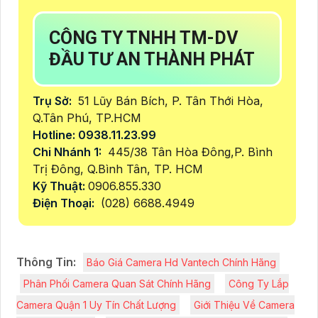
CÔNG TY TNHH TM-DV
ĐẦU TƯ AN THÀNH PHÁT
Trụ Sở:
51 Lũy Bán Bích, P. Tân Thới Hòa,
Q.Tân Phú, TP.HCM
Hotline: 0938.11.23.99
Chi Nhánh 1:
445/38 Tân Hòa Đông,P. Bình
Trị Đông, Q.Bình Tân, TP. HCM
Kỹ Thuật:
0906.855.330
Điện Thoại:
(028) 6688.4949
Thông Tin:
Báo Giá Camera Hd Vantech Chính Hãng
Phân Phối Camera Quan Sát Chính Hãng
Công Ty Lắp
Camera Quận 1 Uy Tín Chất Lượng
Giới Thiệu Về Camera