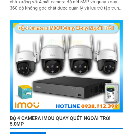
nhà xưởng với 4 mắt camera độ nét 5MP và quay xoay
360 độ không góc chết được quản lý và lưu trữ tập trung
về đầu ghi hình ổ cứng hỗ trợ xem qua tivi
BỘ 4 CAMERA IMOU QUAY QUÉT NGOÀI TRỜI
5.0MP