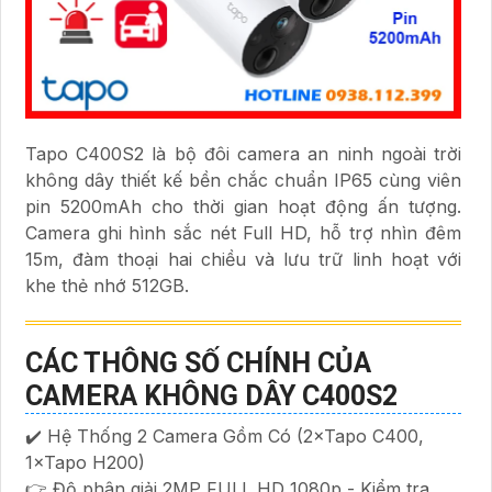
Tapo C400S2 là bộ đôi camera an ninh ngoài trời
không dây thiết kế bền chắc chuẩn IP65 cùng viên
pin 5200mAh cho thời gian hoạt động ấn tượng.
Camera ghi hình sắc nét Full HD, hỗ trợ nhìn đêm
15m, đàm thoại hai chiều và lưu trữ linh hoạt với
khe thẻ nhớ 512GB.
CÁC THÔNG SỐ CHÍNH CỦA
CAMERA KHÔNG DÂY C400S2
✔️ Hệ Thống 2 Camera Gồm Có (2×Tapo C400,
1×Tapo H200)
👉 Độ phân giải 2MP FULL HD 1080p - Kiểm tra