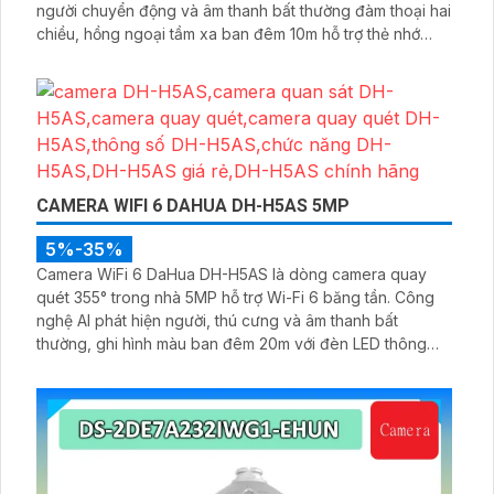
người chuyển động và âm thanh bất thường đàm thoại hai
chiều, hồng ngoại tầm xa ban đêm 10m hỗ trợ thẻ nhớ
MicroSD 256GB ONVIF và điều khiển từ xa qua ứng dụng
DMSS
CAMERA WIFI 6 DAHUA DH-H5AS 5MP
5%-35%
Camera WiFi 6 DaHua DH-H5AS là dòng camera quay
quét 355° trong nhà 5MP hỗ trợ Wi-Fi 6 băng tần. Công
nghệ AI phát hiện người, thú cưng và âm thanh bất
thường, ghi hình màu ban đêm 20m với đèn LED thông
minh 10m, hỗ trợ thẻ nhớ 256GB và quản lý từ xa qua ứng
dụng DMSS,