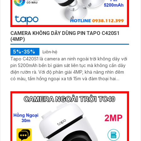
CAMERA KHÔNG DÂY DÙNG PIN TAPO C420S1
(4MP)
5%-35%
Liên hệ
Tapo C420S1 là camera an ninh ngoài trời không dây với
pin 5200mAh bền bỉ giám sát liên tục mà không cần dây
điện rườm rà. Với độ phân giải 4MP, khả năng nhìn đêm
có màu, tầm hồng ngoại xa tới 15m và đàm thoại hai
chiều, camera mang đến trải nghiệm quan sát rõ nét.