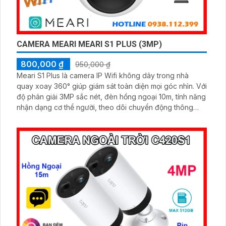
CAMERA MEARI MEARI S1 PLUS (3MP)
800,000 ₫
950,000 ₫
Meari S1 Plus là camera IP Wifi không dây trong nhà
quay xoay 360° giúp giám sát toàn diện mọi góc nhìn. Với
độ phân giải 3MP sắc nét, đèn hồng ngoại 10m, tính năng
nhận dạng cơ thể người, theo dõi chuyển động thông
minh và đàm thoại hai chiều, mang đến giải pháp an ninh
chủ động, hiệu quả.