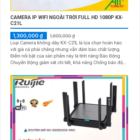
CAMERA IP WIFI NGOÀI TRỜI FULL HD 1080P KX-
C21L
1,300,000 ₫
1,600,000 ₫
Loại Camera không dây KX-C21L là lựa chọn hoàn hảo
với giá cả phải chăng nhưng vẫn đảm bảo chất lượng.
Điểm nổi bật của sản phẩm này là tính năng Báo Động
Chuyển Động giám sát chi tiết, khả năng Chống báo động
giả thông qua việc phân biệt người. Camera hỗ trợ xử lý
hình ảnh thiếu sáng với chip CMOS, cho phép xem ban
đêm rõ hơn với hình ảnh sắc nét Full Color trong khoảng
cách 30m