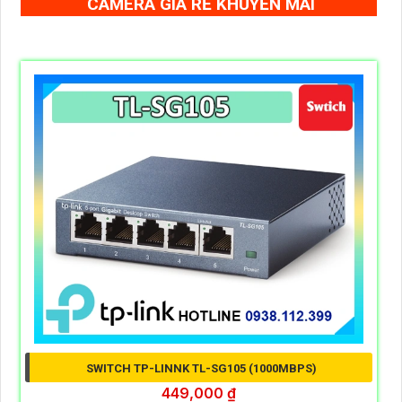
CAMERA GIÁ RẺ KHUYẾN MÃI
SWITCH TP-LINNK TL-SG105 (1000MBPS)
449,000 ₫