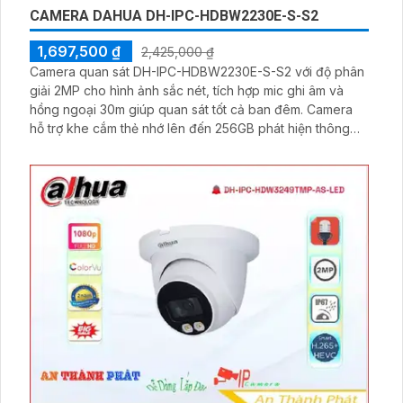
CAMERA DAHUA DH-IPC-HDBW2230E-S-S2
1,697,500 ₫
2,425,000 ₫
Camera quan sát DH-IPC-HDBW2230E-S-S2 với độ phân
giải 2MP cho hình ảnh sắc nét, tích hợp mic ghi âm và
hồng ngoại 30m giúp quan sát tốt cả ban đêm. Camera
hỗ trợ khe cắm thẻ nhớ lên đến 256GB phát hiện thông
minh, phù hợp cho gia đình, cửa hàng với giá thành hợp
lý.