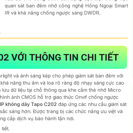
quan sát ban đêm nhờ công nghệ Hồng Ngoại Smart
IR và khả năng chống ngược sáng DWDR.
02 VỚI THÔNG TIN CHI TIẾT
arlight và ánh sáng kép cho phép giám sát ban đêm với
khả năng thu âm và loa rõ ràng độ nhạy sáng cực cao
 lưu dữ liệu tại chỗ thông qua khe cắm thẻ nhớ Micro
 hình ảnh CMOS hỗ trợ giao thức Onvif chống ngược
IP không dây Tapo C202
đáp ứng các nhu cầu giám sát
 sắc sáng hơn. Được trang bị các chức năng ưu việt và
g cấp dịch vụ bảo hành tận nơi.
tiết.