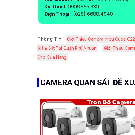
Kỹ Thuật:
0906.855.330
Điện Thoại:
(028) 6688.4949
Thông Tin:
Giới Thiệu Camera Imou Cube C2
Giám Sát Tại Quận Phú Nhuận
Giới Thiệu Cam
Cho Cửa Hàng
CAMERA QUAN SÁT ĐỀ X