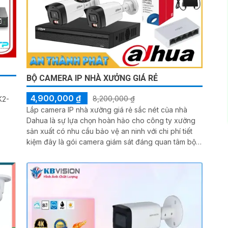
BỘ CAMERA IP NHÀ XƯỞNG GIÁ RẺ
4,900,000 ₫
8,200,000 ₫
K2-
Lắp camera IP nhà xưởng giá rẻ sắc nét của nhà
Dahua là sự lựa chọn hoàn hảo cho công ty xưởng
sản xuất có nhu cầu bảo vệ an ninh với chi phí tiết
kiệm đây là gói camera giám sát đáng quan tâm bộ
camera kho hàng nhà xưởng công nghệ IP đảm bảo
cung cấp hình ảnh rõ nét chất lượng cao cho người
dùng với bộ camera camera IP Dahua bảo vệ an
ninh cho xưởng sản xuất tuyệt đối.