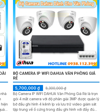
OÀI
BỘ CAMERA IP WIFI DAHUA VĂN PHÒNG GIÁ
RẺ
5,700,000 ₫
8,300,000 ₫
 nhà
Bộ Camera IP WIFI DAHUA Văn Phòng Giá Rẻ là trọn
n
gói 4 mắt camera với độ phân giải 3MP được quản lý
 hiện
bở đầu ghi hình 4 kênh Ip và lưu trữ video giám sát
quản
tập trung về ổ cứng trong đầu ghi hình với đầy đủ