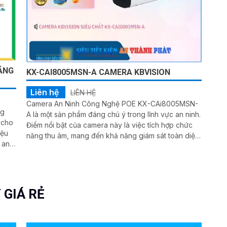
ÃNG
KX-CAI8005MSN-A CAMERA KBVISION
Liên hệ
LIÊN HỆ
Camera An Ninh Công Nghệ POE KX-CAi8005MSN-
ng
A là một sản phẩm đáng chú ý trong lĩnh vực an ninh.
 cho
Điểm nổi bật của camera này là việc tích hợp chức
iệu
năng thu âm, mang đến khả năng giám sát toàn diện.
Với công nghệ Starlight, camera có khả năng ghi lại
hình ảnh chất lượng mượt mà, ngay cả trong điều
ả
kiện thiếu sáng
 GIÁ RẺ