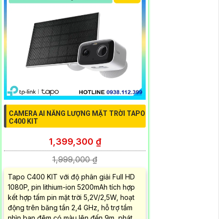
CAMERA AI NĂNG LƯỢNG MẶT TRỜI TAPO
C400 KIT
1,399,300 ₫
1,999,000 ₫
Tapo C400 KIT với độ phân giải Full HD
1080P, pin lithium-ion 5200mAh tích hợp
kết hợp tấm pin mặt trời 5,2V/2,5W, hoạt
động trên băng tần 2,4 GHz, hỗ trợ tầm
nhìn ban đêm có màu lên đến 9m, phát