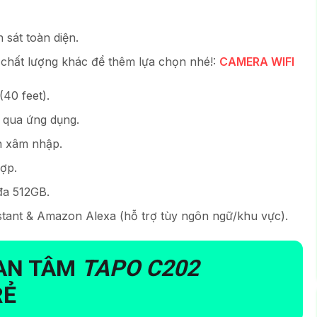
 sát toàn diện.
hất lượng khác để thêm lựa chọn nhé!:
CAMERA WIFI
40 feet).
 qua ứng dụng.
n xâm nhập.
hợp.
đa 512GB.
istant & Amazon Alexa (hỗ trợ tùy ngôn ngữ/khu vực).
UAN TÂM
TAPO C202
RẺ