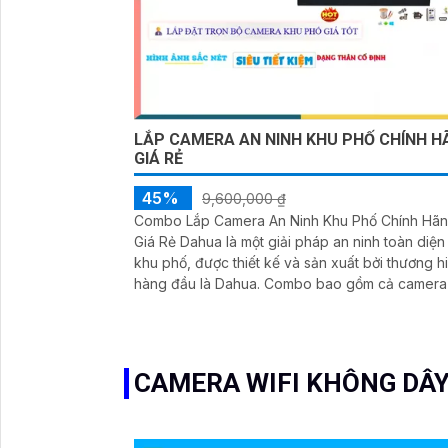
LẮP CAMERA AN NINH KHU PHỐ CHÍNH H
GIÁ RẺ
45%
9,600,000 ₫
Combo Lắp Camera An Ninh Khu Phố Chính Hã
Giá Rẻ Dahua là một giải pháp an ninh toàn diện
khu phố, được thiết kế và sản xuất bởi thương h
hàng đầu là Dahua. Combo bao gồm cả camera an
ninh và các thiết bị điều khiển như micro và loa. Với
chức năng vượt trội của mình, combo này có kh
năng thu âm và phát lại âm thanh một cách chất
lượng
CAMERA WIFI KHÔNG DÂY