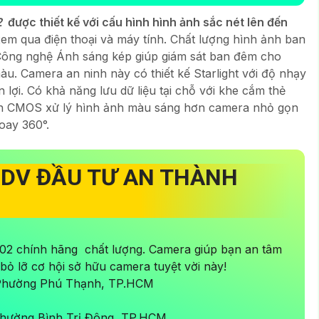
2
được thiết kế với cấu hình hình ảnh sắc nét lên đến
em qua điện thoại và máy tính. Chất lượng hình ảnh ban
Công nghệ Ánh sáng kép giúp giám sát ban đêm cho
u. Camera an ninh này có thiết kế Starlight với độ nhạy
n lợi. Có khả năng lưu dữ liệu tại chỗ với khe cắm thẻ
ến CMOS xử lý hình ảnh màu sáng hơn camera nhỏ gọn
oay 360°.
-DV ĐẦU TƯ AN THÀNH
02 chính hãng chất lượng. Camera giúp bạn an tâm
 bỏ lỡ cơ hội sở hữu camera tuyệt vời này!
 Phường Phú Thạnh, TP.HCM
hường Bình Trị Đông, TP.HCM