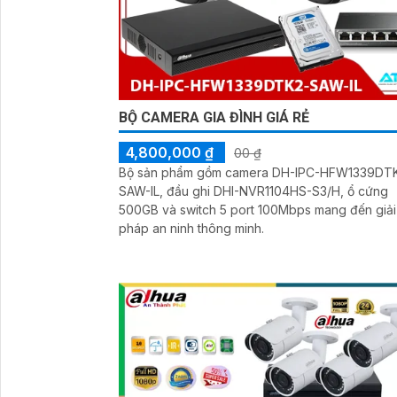
BỘ CAMERA GIA ĐÌNH GIÁ RẺ
4,800,000 ₫
00 ₫
Bộ sản phẩm gồm camera DH-IPC-HFW1339DT
SAW-IL, đầu ghi DHI-NVR1104HS-S3/H, ổ cứng
500GB và switch 5 port 100Mbps mang đến giải
pháp an ninh thông minh.