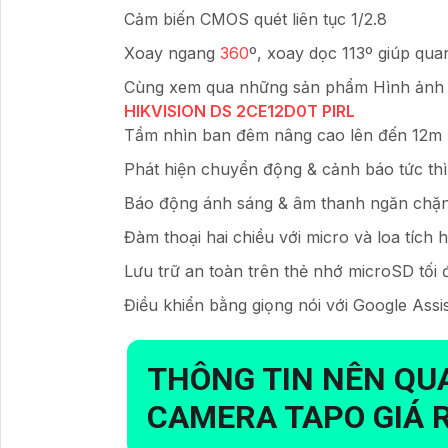
Cảm biến CMOS quét liên tục 1/2.8
Xoay ngang
360
º, xoay dọc 113º giúp quan
Cùng xem qua những sản phẩm Hình ảnh c
HIKVISION DS 2CE12D0T PIRL
Tầm nhìn ban đêm nâng cao lên đến 12m (
Phát hiện chuyển động & cảnh báo tức thì
Báo động ánh sáng & âm thanh ngăn chặ
Đàm thoại hai chiều với micro và loa tích 
Lưu trữ an toàn trên thẻ nhớ microSD tối 
Điều khiển bằng giọng nói với Google Ass
THÔNG TIN NÊN Q
CAMERA TAPO GIÁ 