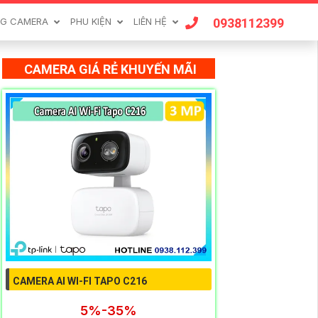
0938112399
G CAMERA
PHU KIỆN
LIÊN HỆ
CAMERA GIÁ RẺ KHUYẾN MÃI
CAMERA AI WI-FI TAPO C216
5%-35%