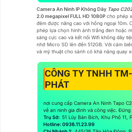
Camera An Ninh IP Không Dây
Tapo C20
2.0 megapixel FULL HD 1080P
cho phép x
đêm được nâng cao với hồng ngoại 10m. 
phép lựa chọn hình ảnh trắng đen hoặc mà
sáng cực cao và kết nối Wifi không dây tiệ
nhớ Micro SD lên đến 512GB. Với cảm bi
và mỹ thuật cho sảnh có khả năng quay x
CÔNG TY TNHH TM
PHÁT
nơi cung cấp Camera An Ninh Tapo C2
về an ninh gia đình và công việc. Đừng
Trụ Sở:
51 Lũy Bán Bích, Khu Phố 11,
Hotline: 0938.11.23.99
Chi Nhánh 1:
445/38 Tân Hòa Đông, P