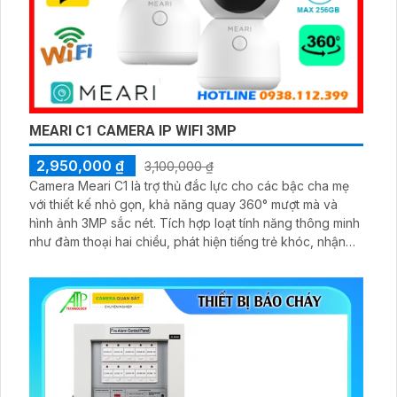
MEARI C1 CAMERA IP WIFI 3MP
2,950,000 ₫
3,100,000 ₫
Camera Meari C1 là trợ thủ đắc lực cho các bậc cha mẹ
với thiết kế nhỏ gọn, khả năng quay 360° mượt mà và
hình ảnh 3MP sắc nét. Tích hợp loạt tính năng thông minh
như đàm thoại hai chiều, phát hiện tiếng trẻ khóc, nhận
diện chuyển động người và quan sát ban đêm hồng
ngoại 10m, giúp bạn luôn kết nối và bảo vệ con yêu mọi
lúc.