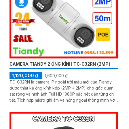
CAMERA TIANDY 2 ỐNG KÍNH TC-C32RN (2MP)
1,120,000 ₫
1,600,000 ₫
TC-C32RN là camera IP ngoài trời mẫu mới của Tiandy
được thiết kế ống kính kép (2MP + 2MP) cho góc quan
sát rộng và hình ảnh Full HD 1080P sắc nét đến từng chi
tiết. Tích hợp micro ghi âm và hồng ngoại thông minh với
tầm xa 50m, camera đảm bảo giám sát hiệu quả cả ngày
lẫn đêm.