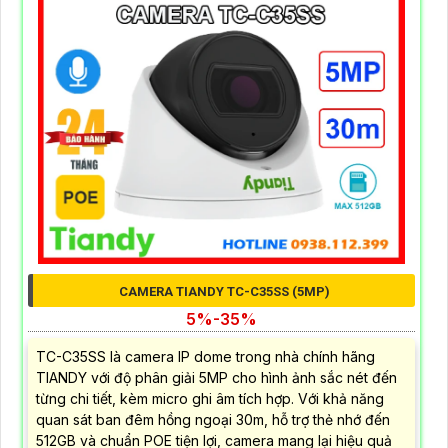
CAMERA TIANDY TC-C35SS (5MP)
5%-35%
TC-C35SS là camera IP dome trong nhà chính hãng
TIANDY với độ phân giải 5MP cho hình ảnh sắc nét đến
từng chi tiết, kèm micro ghi âm tích hợp. Với khả năng
quan sát ban đêm hồng ngoại 30m, hỗ trợ thẻ nhớ đến
512GB và chuẩn POE tiện lợi, camera mang lại hiệu quả