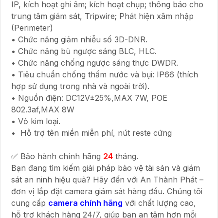
IP, kích hoạt ghi âm; kích hoạt chụp; thông báo cho
trung tâm giám sát, Tripwire; Phát hiện xâm nhập
(Perimeter)
• Chức năng giảm nhiễu số 3D-DNR.
• Chức năng bù ngược sáng BLC, HLC.
• Chức năng chống ngược sáng thực DWDR.
• Tiêu chuẩn chống thấm nước và bụi: IP66 (thích
hợp sử dụng trong nhà và ngoài trời).
• Nguồn điện: DC12V±25%,MAX 7W, POE
802.3af,MAX 8W
• Vỏ kim loại.
• Hỗ trợ tên miền miễn phí, nút reste cứng
✅ Bảo hành chính hãng
24
tháng.
Bạn đang tìm kiếm giải pháp bảo vệ tài sản và giám
sát an ninh hiệu quả? Hãy đến với An Thành Phát –
đơn vị lắp đặt camera giám sát hàng đầu. Chúng tôi
cung cấp
camera chính hãng
với chất lượng cao,
hỗ trợ khách hàng 24/7, giúp bạn an tâm hơn mỗi