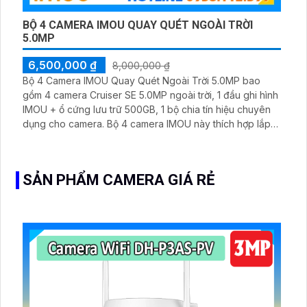
BỘ 4 CAMERA IMOU QUAY QUÉT NGOÀI TRỜI
5.0MP
6,500,000 ₫
8,000,000 ₫
Bộ 4 Camera IMOU Quay Quét Ngoài Trời 5.0MP bao
gồm 4 camera Cruiser SE 5.0MP ngoài trời, 1 đầu ghi hình
IMOU + ổ cứng lưu trữ 500GB, 1 bộ chia tín hiệu chuyên
dụng cho camera. Bộ 4 camera IMOU này thích hợp lắp
đặt cho kho hàng, nhà xưởng, khu phố và khu vực cần
giám sát ngoài trời
SẢN PHẨM CAMERA GIÁ RẺ