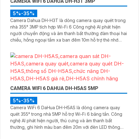
CAMERA WIFI 6 DAHUA DH-H3T 3MP
5%-35%
Camera Dahua DH-H3T là dòng camera quay quét trong
nhà 355° 3MP tích hợp Wi-Fi 6 Công nghệ AI phát hiện
người chuyển động và âm thanh bất thường đàm thoại hai
chiều, hồng ngoại tầm xa ban đêm 10m hỗ trợ thẻ nhớ
MicroSD 256GB ONVIF và điều khiển từ xa qua ứng dụng
DMSS
CAMERA WIFI 6 DAHUA DH-H5AS 5MP
5%-35%
Camera WiFi 6 DaHua DH-H5AS là dòng camera quay
quét 355° trong nhà 5MP hỗ trợ Wi-Fi 6 băng tần. Công
nghệ AI phát hiện người, thú cưng và âm thanh bất
thường, ghi hình màu ban đêm 20m với đèn LED thông
minh 10m, hỗ trợ thẻ nhớ 256GB và quản lý từ xa qua ứng