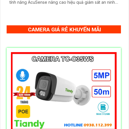
tính năng AcuSense nâng cao hiệu quả giám sát an ninh,
có tốc độ lấy nét cao nhờ công nghệ Self-learning
CAMERA GIÁ RẺ KHUYẾN MÃI