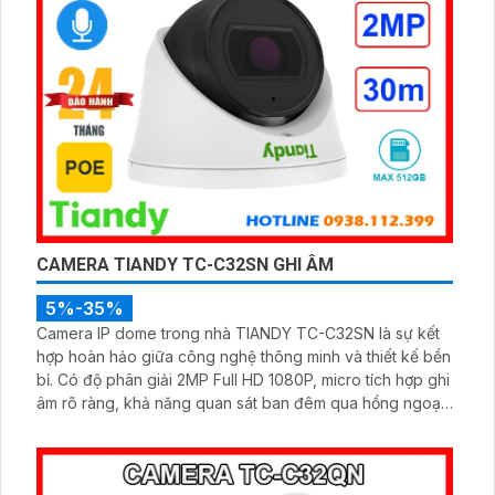
CAMERA TIANDY TC-C32SN GHI ÂM
5%-35%
Camera IP dome trong nhà TIANDY TC-C32SN là sự kết
hợp hoàn hảo giữa công nghệ thông minh và thiết kế bền
bỉ. Có độ phân giải 2MP Full HD 1080P, micro tích hợp ghi
âm rõ ràng, khả năng quan sát ban đêm qua hồng ngoại
lên đến 30m cùng khe cắm thẻ nhớ hỗ trợ tối đa 512GB
đáp ứng tốt nhu cầu giám sát liên tục và chất lượng cao,
hỗ trợ POE đạt chuẩn IP66 chống bụi nước vỏ kim loại