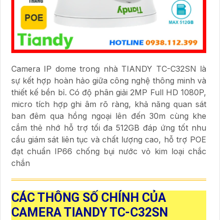
Camera IP dome trong nhà TIANDY TC-C32SN là
sự kết hợp hoàn hảo giữa công nghệ thông minh và
thiết kế bền bỉ. Có độ phân giải 2MP Full HD 1080P,
micro tích hợp ghi âm rõ ràng, khả năng quan sát
ban đêm qua hồng ngoại lên đến 30m cùng khe
cắm thẻ nhớ hỗ trợ tối đa 512GB đáp ứng tốt nhu
cầu giám sát liên tục và chất lượng cao, hỗ trợ POE
đạt chuẩn IP66 chống bụi nước vỏ kim loại chắc
chắn
CÁC THÔNG SỐ CHÍNH CỦA
CAMERA TIANDY TC-C32SN