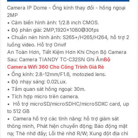
Camera IP Dome - Ống kính thay đổi - hồng ngoại
2MP
• Cảm biến hình ảnh: 1/2.8 inch CMOS.
• Độ phân giải: 2MP,1920×1080@30fps
• Chuẩn nén hình ảnh: S265+/H265/H264, hỗ trợ 2
luồng video. Hỗ trợ Onvif
An Toàn Hơn, Tiết Kiệm Hơn Khi Chọn Bộ Camera
Sau: Camera TIANDY TC-C32SN Ghi Âm
Bộ
Camera Wifi 360 Cho Công Trình Giá Rẻ
• Ống kính: 2.8-12mm/F1.6, motozied lens.
• Độ nhạy sáng: 0.02Lux.
• Tầm quan sát hồng ngoại: 30m.
• Tích hợp micro trên camera.
• Hỗ trợ microSD/microSDHC/microSDXC card, up
to 512 GB
• Camera hỗ trợ các tính năng: hỗ trợ giám sát
thông minh, Phát hiện chuyển động; Báo động mặt
nạ; Thẻ nhớ đầy; Lỗi thẻ nhớ R/W; Xung đột địa chỉ