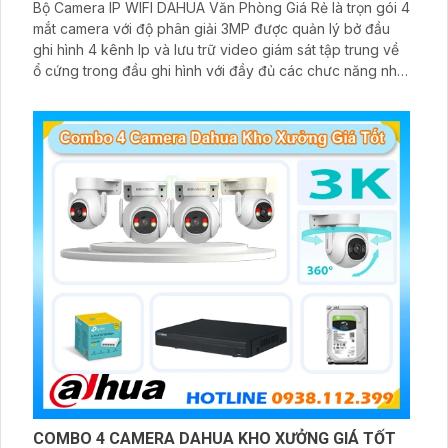
Bộ Camera IP WIFI DAHUA Văn Phòng Giá Rẻ là trọn gói 4
mắt camera với độ phân giải 3MP được quản lý bở đầu
ghi hình 4 kênh Ip và lưu trữ video giám sát tập trung về
ổ cứng trong đầu ghi hình với đầy đủ các chưc năng như
AI Phát hiện chuyển động, đàm thoại âm thanh 2 chiều và
giám sát có màu vào ban đêm
COMBO 4 CAMERA DAHUA KHO XƯỞNG GIÁ TỐT