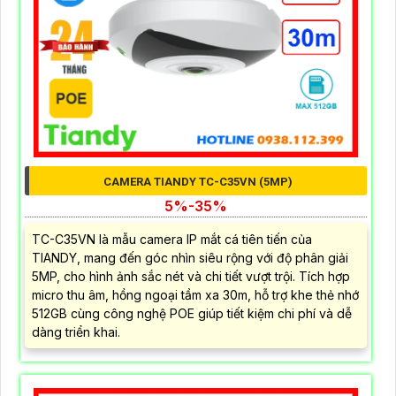
CAMERA TIANDY TC-C35VN (5MP)
5%-35%
TC-C35VN là mẫu camera IP mắt cá tiên tiến của
TIANDY, mang đến góc nhìn siêu rộng với độ phân giải
5MP, cho hình ảnh sắc nét và chi tiết vượt trội. Tích hợp
micro thu âm, hồng ngoại tầm xa 30m, hỗ trợ khe thẻ nhớ
512GB cùng công nghệ POE giúp tiết kiệm chi phí và dễ
dàng triển khai.