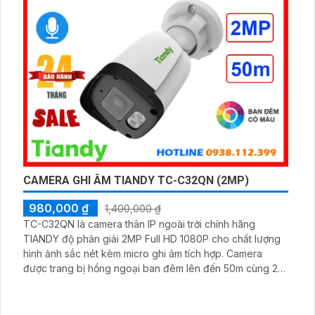
chắc chắn
CAMERA GHI ÂM TIANDY TC-C32QN (2MP)
980,000 ₫
1,400,000 ₫
TC-C32QN là camera thân IP ngoài trời chính hãng
TIANDY độ phân giải 2MP Full HD 1080P cho chất lượng
hình ảnh sắc nét kèm micro ghi âm tích hợp. Camera
được trang bị hồng ngoại ban đêm lên đến 50m cùng 2
đèn trợ sáng giúp ghi hình có màu (Color Maker) trong
điều kiện ánh sáng yếu với khoảng cách 15m.