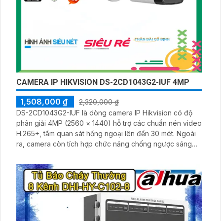
CAMERA IP HIKVISION DS-2CD1043G2-IUF 4MP
1,508,000 ₫
2,320,000 ₫
DS-2CD1043G2-IUF là dòng camera IP Hikvision có độ
phân giải 4MP (2560 × 1440) hỗ trợ các chuẩn nén video
H.265+, tầm quan sát hồng ngoại lên đến 30 mét. Ngoài
ra, camera còn tích hợp chức năng chống ngược sáng
True WDR 120dB, giảm nhiễu 3D-DNR và tính năng cảnh
báo chuyển động của người và phương tiện.