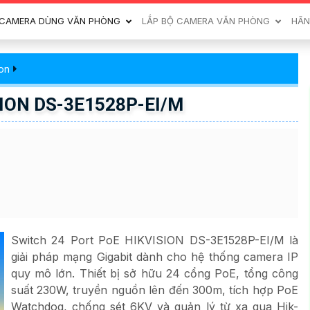
CAMERA DÙNG VĂN PHÒNG
LẮP BỘ CAMERA VĂN PHÒNG
HÃN
ion
SION DS-3E1528P-EI/M
Switch 24 Port PoE HIKVISION DS-3E1528P-EI/M là
giải pháp mạng Gigabit dành cho hệ thống camera IP
quy mô lớn. Thiết bị sở hữu 24 cổng PoE, tổng công
suất 230W, truyền nguồn lên đến 300m, tích hợp PoE
Watchdog, chống sét 6KV và quản lý từ xa qua Hik-