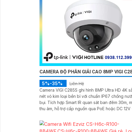
CAMERA ĐỘ PHÂN GIẢI CAO 8MP VIGI C2
5%-35%
Liên Hệ
Camera VIGI C285S ghi hình 8MP Ultra HD 4K s
nét vỏ kim loại bền bỉ với chuẩn IP67 chống nướ
bụi. Tích hợp Smart IR quan sát ban đêm 30m, micro
thu âm, hỗ trợ cấp nguồn qua PoE hoặc DC 12V
lưu trữ MicroSD 256GB. Chuẩn nén H.265+ tiết kiệm
băng thông, quản lý dễ dàng qua VIGI App, VIG
Manager, trình duyệt web, đảm bảo giám sát hi