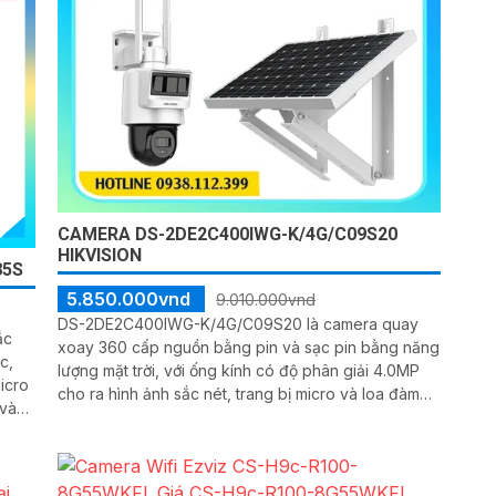
CAMERA DS-2DE2C400IWG-K/4G/C09S20
HIKVISION
85S
5.850.000vnd
9.010.000vnd
DS-2DE2C400IWG-K/4G/C09S20 là camera quay
ắc
xoay 360 cấp nguồn bằng pin và sạc pin bằng năng
c,
lượng mặt trời, với ống kính có độ phân giải 4.0MP
cho ra hình ảnh sắc nét, trang bị micro và loa đàm
 và
thoại 2 chiều, nhìn có màu vào ban đêm bằng đèn
Led khoảng cách 30m
I
ệu