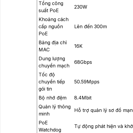
Tổng công
230W
suất PoE
Khoảng cách
cấp nguồn
Lên đến 300m
PoE
Bảng địa chỉ
16K
MAC
Dung lượng
68Gbps
chuyển mạch
Tốc độ
chuyển tiếp
50.59Mpps
gói tin
Bộ nhớ đệm
8.4Mbit
Quản lý thông
Hỗ trợ quản lý sơ đồ mạn
minh
PoE
Tự động phát hiện và khởi 
Watchdog