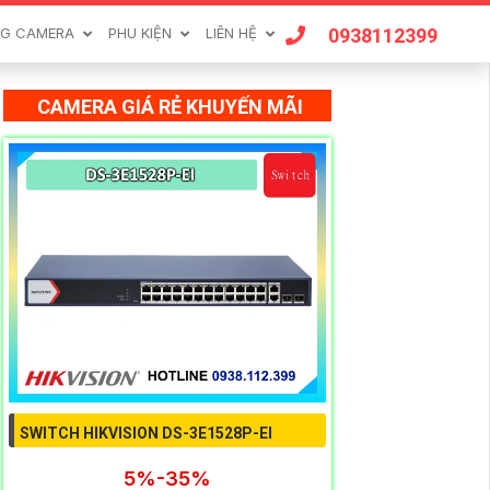
0938112399
G CAMERA
PHU KIỆN
LIÊN HỆ
CAMERA GIÁ RẺ KHUYẾN MÃI
SWITCH HIKVISION DS-3E1528P-EI
5%-35%