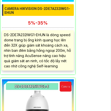
CAMERA HIKVISION DS-2DE7A232IWG1-
EHUN
5%-35%
DS-2DE7A232IWG1-EHUN là dòng speed
dome trang bị ống kính quang học lên
đến 32X giúp giám sát khoảng cách xa,
nhìn ban đêm bằng hồng ngoại 200m, hỗ
trợ tính năng AcuSense nâng cao hiệu
quả giám sát an ninh, có tốc độ lấy nét
cao nhờ công nghệ Self-learning