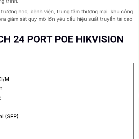
ng trình.
trường học, bệnh viện, trung tâm thương mại, khu công
ra giám sát quy mô lớn yêu cầu hiệu suất truyền tải cao
H 24 PORT POE HIKVISION
EI/M
t
E
al (SFP)