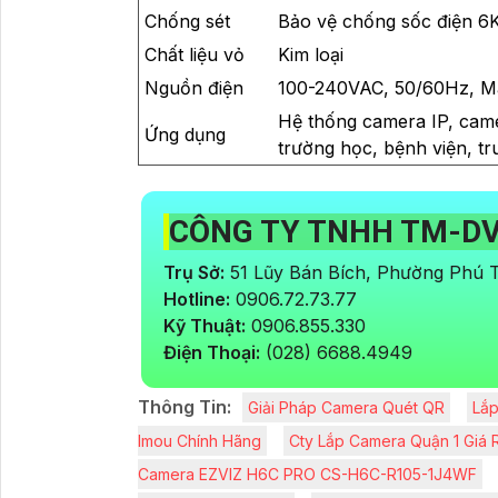
Chống sét
Bảo vệ chống sốc điện 6
Chất liệu vỏ
Kim loại
Nguồn điện
100-240VAC, 50/60Hz, M
Hệ thống camera IP, came
Ứng dụng
trường học, bệnh viện, tr
CÔNG TY TNHH TM-DV
Trụ Sở:
51 Lũy Bán Bích, Phường Phú
Hotline:
0906.72.73.77
Kỹ Thuật:
0906.855.330
Điện Thoại:
(028) 6688.4949
Thông Tin:
Giải Pháp Camera Quét QR
Lắp
Imou Chính Hãng
Cty Lắp Camera Quận 1 Giá 
Camera EZVIZ H6C PRO CS-H6C-R105-1J4WF