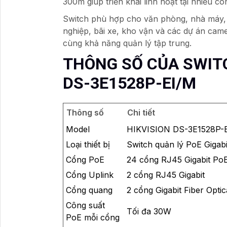
300m giúp triển khai linh hoạt tại nhiều cô
Switch phù hợp cho văn phòng, nhà máy, 
nghiệp, bãi xe, kho vận và các dự án came
cùng khả năng quản lý tập trung.
THÔNG SỐ CỦA SWITC
DS-3E1528P-EI/M
Thông số
Chi tiết
Model
HIKVISION DS-3E1528P-
Loại thiết bị
Switch quản lý PoE Gigabi
Cổng PoE
24 cổng RJ45 Gigabit Po
Cổng Uplink
2 cổng RJ45 Gigabit
Cổng quang
2 cổng Gigabit Fiber Optic
Công suất
Tối đa 30W
PoE mỗi cổng