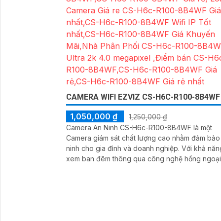
quả
CAMERA WIFI EZVIZ CS-H6C-R100-8B4WF
1,050,000 ₫
1,250,000 ₫
Camera An Ninh CS-H6c-R100-8B4WF là một
Camera giám sát chất lượng cao nhằm đảm bảo
ninh cho gia đình và doanh nghiệp. Với khả năng
xem ban đêm thông qua công nghệ hồng ngoại
10m, camera mang lại hình ảnh rõ nét và chất l
độ phân giải Ultra 2k. Camera được tạo ra bởi hãng
chính hãng IP Wifi đảm bảo chất lượng và độ tin