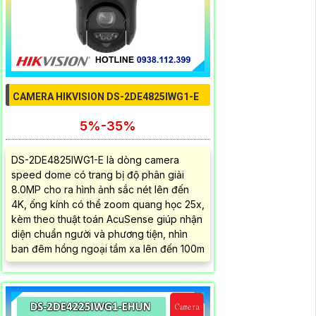
CAMERA HIKVISION DS-2DE4825IWG1-E
5%-35%
DS-2DE4825IWG1-E là dòng camera
speed dome có trang bị độ phân giải
8.0MP cho ra hình ảnh sắc nét lên đến
4K, ống kính có thể zoom quang học 25x,
kèm theo thuật toán AcuSense giúp nhận
diện chuẩn người và phương tiện, nhìn
ban đêm hồng ngoại tầm xa lên đến 100m