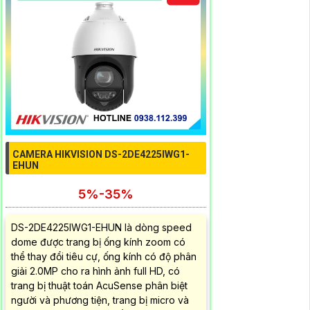
CAMERA HIKVISION DS-2DE4225IWG1-
EHUN
5%-35%
DS-2DE4225IWG1-EHUN là dòng speed
dome được trang bị ống kính zoom có
thể thay đổi tiêu cự, ống kính có độ phân
giải 2.0MP cho ra hình ảnh full HD, có
trang bị thuật toán AcuSense phân biệt
người và phương tiện, trang bị micro và