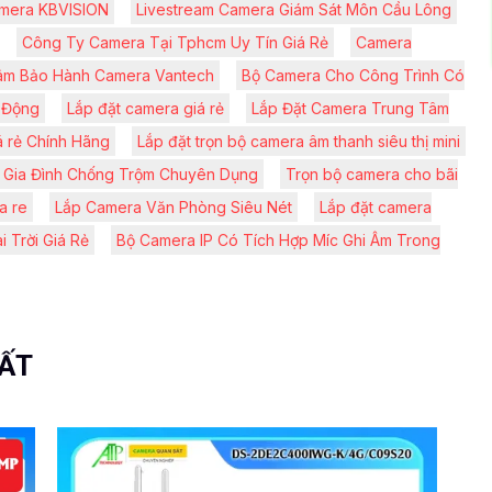
mera KBVISION
Livestream Camera Giám Sát Môn Cầu Lông
Công Ty Camera Tại Tphcm Uy Tín Giá Rẻ
Camera
âm Bảo Hành Camera Vantech
Bộ Camera Cho Công Trình Có
 Động
Lắp đặt camera giá rẻ
Lắp Đặt Camera Trung Tâm
 rẻ Chính Hãng
Lắp đặt trọn bộ camera âm thanh siêu thị mini
 Gia Đình Chống Trộm Chuyên Dụng
Trọn bộ camera cho bãi
a re
Lắp Camera Văn Phòng Siêu Nét
Lắp đặt camera
 Trời Giá Rẻ
Bộ Camera IP Có Tích Hợp Míc Ghi Âm Trong
UẤT