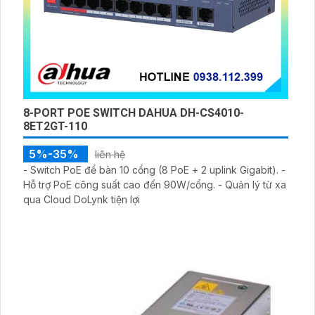
BỘ CAMERA GIÁM SÁT NHÀ XƯỞNG GIÁ RẺ
4,700,000 ₫
8,399,000 ₫
Bộ camera an ninh dành cho nhà xưởng giá rẻ được
trang bị 4 mắt Hikvision DS-2CD1021G1-I mang lại hình
ảnh rõ nét với độ phân giải 2MP. Chuẩn nén hình ảnh
H.265+/H.265/H