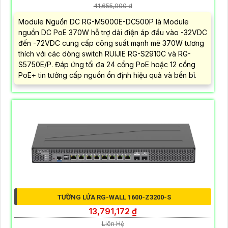
8-PORT POE SWITCH DAHUA DH-CS4010-
8ET2GT-110
5%-35%
liên hệ
- Switch PoE để bàn 10 cổng (8 PoE + 2 uplink Gigabit). -
Hỗ trợ PoE công suất cao đến 90W/cổng. - Quản lý từ xa
qua Cloud DoLynk tiện lợi