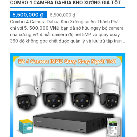
BỘ CAMERA IP WIFI DAHUA VĂN PHÒNG GIÁ RẺ
5,700,000 ₫
8,300,000 ₫
Bộ Camera IP WIFI DAHUA Văn Phòng Giá Rẻ là trọn gói 4
mắt camera với độ phân giải 3MP được quản lý bở đầu
ghi hình 4 kênh Ip và lưu trữ video giám sát tập trung về
ổ cứng trong đầu ghi hình với đầy đủ các chưc năng như
AI Phát hiện chuyển động, đàm thoại âm thanh 2 chiều và
giám sát có màu vào ban đêm