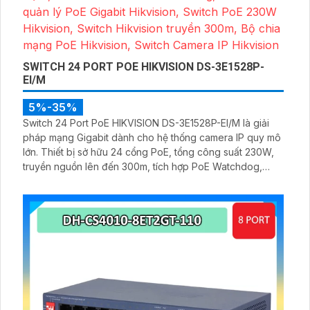
CAMERA IMOU IPC-U7LP-6V0NE
2,100,000 ₫
2,300,000 ₫
IPC-U7LP-6V0NE trang bị ống kính có độ phân giải
6.0MP, trang bị đèn trợ sáng giúp nhìn hình ảnh có màu
vào ban đêm với khoảng cách 30m, chống nước IP 65,
trang bị micro và loa giúp đàm thoại 2 chiều trực tiếp qua
cameram qcos thể quay xoay 360 độ một cách dễ dàng