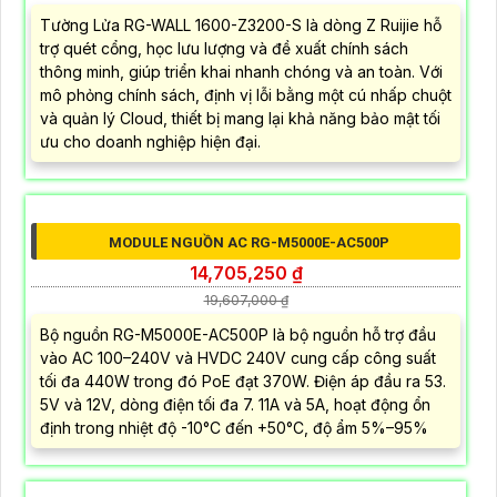
MODULE NGUỒN DC RG-M5000E-DC500P
31,241,250 ?
41,655,000 d
Module Nguồn DC RG-M5000E-DC500P là Module
nguồn DC PoE 370W hỗ trợ dải điện áp đầu vào -32VDC
đến -72VDC cung cấp công suất mạnh mẽ 370W tương
thích với các dòng switch RUIJIE RG-S2910C và RG-