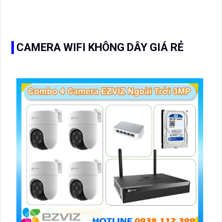
CAMERA DAHUA DH-IPC-HDW3249T-ZS-IL (2MP)
Liên hệ
Liên hệ
DH-IPC-HDW3249T-ZS-IL là camera IP dome trong nhà
WizSense của Dahua được trang bị đèn kép đa tiêu cự
và cảm biến 2MP hình ảnh rõ nét, có màu vào ban đêm
hồng ngoại 50m. Camera tích hợp micro ghi âm, hỗ trợ
khe thẻ nhớ 512GB, cấp nguồn qua POE và dễ dàng lắp
đặt.
CAMERA WIFI KHÔNG DÂY GIÁ RẺ