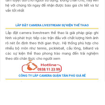
MODULE NGUỒN AC RG-M5000E-AC500P
14,705,250 ₫
19,607,000 ₫
Bộ nguồn RG-M5000E-AC500P là bộ nguồn hỗ trợ đầu
vào AC 100–240V và HVDC 240V cung cấp công suất
tối đa 440W trong đó PoE đạt 370W. Điện áp đầu ra 53.
5V và 12V, dòng điện tối đa 7. 11A và 5A, hoạt động ổn
định trong nhiệt độ -10°C đến +50°C, độ ẩm 5%–95%