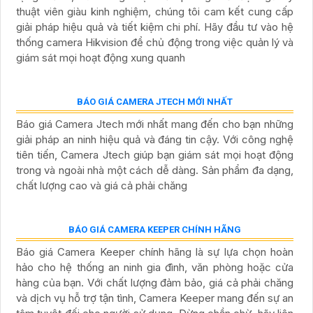
13,791,172 ₫
Liên Hệ
Tường Lửa RG-WALL 1600-Z3200-S là dòng Z Ruijie hỗ
trợ quét cổng, học lưu lượng và đề xuất chính sách
thông minh, giúp triển khai nhanh chóng và an toàn. Với
mô phỏng chính sách, định vị lỗi bằng một cú nhấp chuột
và quản lý Cloud, thiết bị mang lại khả năng bảo mật tối
ưu cho doanh nghiệp hiện đại.