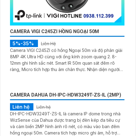
CAMERA VIGI C245ZI HỒNG NGOẠI 50M
5%-35%
Liên Hệ
Camera VIGI C245ZI có hồng Ngoại 50m và độ phân giải
8MP 4K Ultra HD cùng với ống kính zoom quang 2. 8-
12mm ghi hình sắc nét. Smart IR 50m quan sát đêm rõ
ràng, Micro tích hợp thu âm chân thực. Nhận diện người
xe cảnh báo xâm nhập chuẩn xác hỗ trợ lưu trữ microSD
256GB NVR NAS FTP Chuẩn nén H