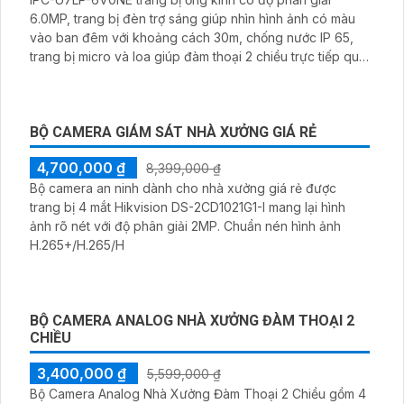
BỘ 4 CAMERA IMOU QUAY QUÉT NGOÀI TRỜI
5.0MP
6,500,000 ₫
8,000,000 ₫
Bộ 4 Camera IMOU Quay Quét Ngoài Trời 5.0MP bao
gồm 4 camera Cruiser SE 5.0MP ngoài trời, 1 đầu ghi hình
IMOU + ổ cứng lưu trữ 500GB, 1 bộ chia tín hiệu chuyên