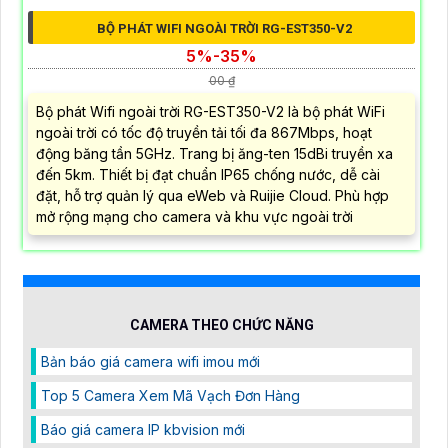
S5750E/P. Đáp ứng tối đa 24 cổng PoE hoặc 12 cổng
PoE+ tin tưởng cấp nguồn ổn định hiệu quả và bền bỉ.
TƯỜNG LỬA RG-WALL 1600-Z3200-S
13,791,172 ₫
Liên Hệ
Tường Lửa RG-WALL 1600-Z3200-S là dòng Z Ruijie hỗ
trợ quét cổng, học lưu lượng và đề xuất chính sách thông
minh, giúp triển khai nhanh chóng và an toàn. Với mô
phỏng chính sách, định vị lỗi bằng một cú nhấp chuột và
quản lý Cloud, thiết bị mang lại khả năng bảo mật tối ưu
cho doanh nghiệp hiện đại.
CAMERA GIÁ RẺ KHUYẾN MÃI