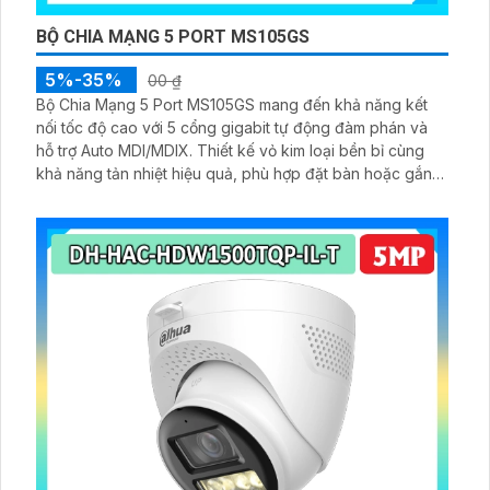
BỘ CHIA MẠNG 5 PORT MS105GS
5%-35%
00 ₫
Bộ Chia Mạng 5 Port MS105GS mang đến khả năng kết
nối tốc độ cao với 5 cổng gigabit tự động đàm phán và
hỗ trợ Auto MDI/MDIX. Thiết kế vỏ kim loại bền bỉ cùng
khả năng tản nhiệt hiệu quả, phù hợp đặt bàn hoặc gắn
tường. MS105GS hỗ trợ QoS 802