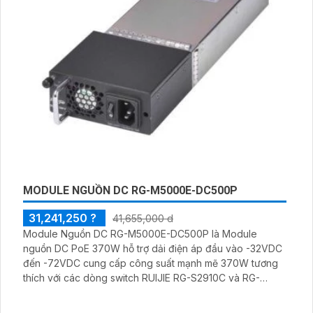
BỘ CAMERA ANALOG NHÀ XƯỞNG ĐÀM THOẠI 2
CHIỀU
3,400,000 ₫
5,599,000 ₫
Bộ Camera Analog Nhà Xưởng Đàm Thoại 2 Chiều gồm 4
camera KX-AD2111C-T với độ phân giải 2.0MP, hỗ trợ
quan sát hồng ngoại ban đêm rõ nét đến 30m. Hệ thống
nổi bật với khả năng đàm thoại hai chiều, giúp giao tiếp
dễ dàng