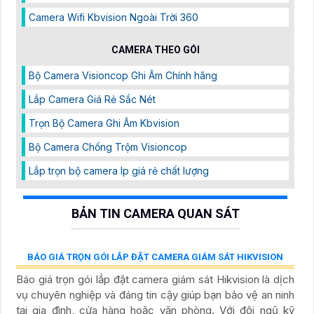
MODULE NGUỒN DC RG-M5000E-DC500P
31,241,250 ?
41,655,000 d
Module Nguồn DC RG-M5000E-DC500P là Module
nguồn DC PoE 370W hỗ trợ dải điện áp đầu vào -32VDC
đến -72VDC cung cấp công suất mạnh mẽ 370W tương
thích với các dòng switch RUIJIE RG-S2910C và RG-
S5750E/P. Đáp ứng tối đa 24 cổng PoE hoặc 12 cổng
PoE+ tin tưởng cấp nguồn ổn định hiệu quả và bền bỉ.
TƯỜNG LỬA RG-WALL 1600-Z3200-S