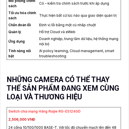
Mô phỏng chính
Có – kiểm tra chính sách trước khi áp dụng
sách
Tối ưu hóa chính
Thực hiện bất cứ lúc nào qua giao diện quản trị
sách
Chẩn đoán lỗi
Định vị lỗi bằng một cú nhấp chuột
Quản lý
Hỗ trợ Cloud và eWeb
Doanh nghiệp, trung tâm dữ liệu, hệ thống mạng
Ứng dụng
nội bộ
Tính năng nổi
AI policy learning, Cloud management, smart
bật
troubleshooting
NHỮNG CAMERA CÓ THỂ THAY
THẾ SẢN PHẨM ĐANG XEM CÙNG
LOẠI VÀ THƯƠNG HIỆU
Switch chia mạng Hãng Ruijie RG-ES124GD
2,506,000 VNĐ
24 cổng 10/100/1000 BASE-T. Với tốc độ chuyển mạch lên đến 48