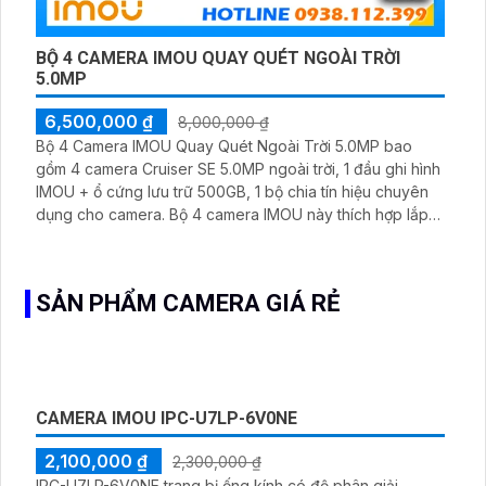
COMBO 4 CAMERA DAHUA KHO XƯỞNG GIÁ TỐT
5,500,000 ₫
6,500,000 ₫
Combo 4 Camera Dahua Kho Xưởng tại An Thành Phát
chỉ với
5. 500.000 VNĐ
bạn đã sỡ hữu ngay bộ camera
nhà xưởng với 4 mắt camera độ nét 5MP và quay xoay
360 độ không góc chết được quản lý và lưu trữ tập trung
về đầu ghi hình ổ cứng hỗ trợ xem qua tivi