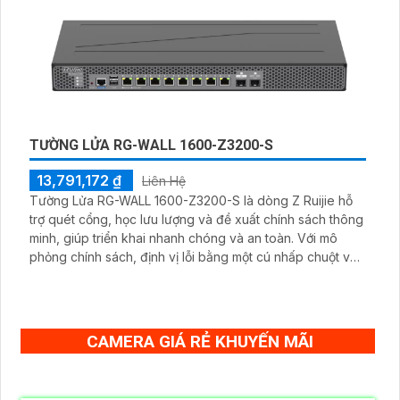
BỘ CAMERA IMOU IP WIFI GIÁ RẺ
4,400,000 ₫
8,000,000 ₫
Bộ 4 Camera IP Wi-Fi IMOU IPC-F32P sẽ mang đến trãi
nghiệm giám sát hiệu quả và vượt trội cho gia đình của
bạn với độ phân giải 3MP cùng với khả năng thu âm cực
tốt nhờ mic được tích hợp trong camera. Với chuẩn chống
nước IP67 và tầm nhìn ban đêm lên tới 30m giúp giám sát
ngoài trời vượt trội cả ngày lẫn đêm.
CAMERA QUAN SÁT ĐỀ XUẤT