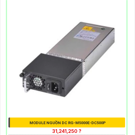
SWITCH 24 PORT POE HIKVISION DS-3E1528P-
EI/M
5%-35%
Switch 24 Port PoE HIKVISION DS-3E1528P-EI/M là giải
pháp mạng Gigabit dành cho hệ thống camera IP quy mô
lớn. Thiết bị sở hữu 24 cổng PoE, tổng công suất 230W,
truyền nguồn lên đến 300m, tích hợp PoE Watchdog,
chống sét 6KV và quản lý từ xa qua Hik-Partner Pro giúp
hệ thống vận hành ổn định