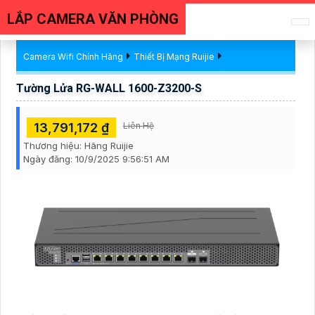
LẮP CAMERA VĂN PHÒNG
Camera Wifi Chính Hãng
Thiết Bị Mạng Ruijie
Tường Lửa RG-WALL 1600-Z3200-S
13,791,172 ₫
Liên Hệ
Thương hiệu:
Hãng Ruijie
Ngày đăng:
10/9/2025 9:56:51 AM