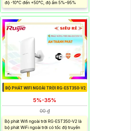
độ -10°C đến +50°C, độ ẩm 5%–95%
BỘ PHÁT WIFI NGOÀI TRỜI RG-EST350-V2
5%-35%
00 ₫
Bộ phát Wifi ngoài trời RG-EST350-V2 là
bộ phát WiFi ngoài trời có tốc độ truyền