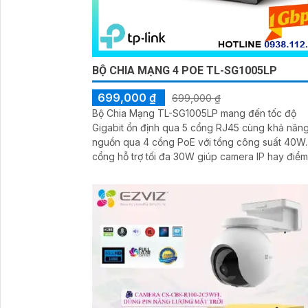
BỘ CHIA MẠNG 4 POE TL-SG1005LP
699,000 ₫
699,000 ₫
Bộ Chia Mạng TL-SG1005LP mang đến tốc độ
Gigabit ổn định qua 5 cổng RJ45 cùng khả năn
nguồn qua 4 cổng PoE với tổng công suất 40W. Mỗ
cổng hỗ trợ tối đa 30W giúp camera IP hay điểm
cập WiFi vận hành mượt mà. Kích thước nhỏ gọn dễ
bố trí, vỏ kim loại bền chắc giúp hoạt động ổn đ
trong nhiều môi trường.