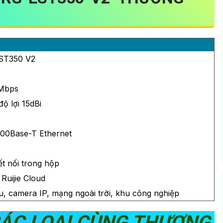
ST350 V2
Mbps
ộ lợi 15dBi
000Base-T Ethernet
kết nối trong hộp
Ruijie Cloud
u, camera IP, mạng ngoài trời, khu công nghiệp
CÁC LOẠI CÙNG THƯƠNG