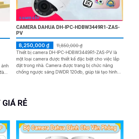
CAMERA DAHUA DH-IPC-HDBW3449R1-ZAS-
PV
8,250,000 ₫
11,850,000 ₫
Thiết bị camera DH-IPC-HDBW3449R1-ZAS-PV là
một loại camera được thiết kế đặc biệt cho việc lắp
đặt trong nhà. Camera được trang bị chức năng
h ảnh
chống ngược sáng DWDR 120db, giúp tái tạo hình
 đàm
ảnh chất lượng cao trong môi trường có sự chênh
động
lệch ánh sáng. Thiết kế mỹ thuật dome kim loại của
rời
camera giúp nó trở nên sang trọng và đẳng cấp
56Gb
nh
 GIÁ RẺ