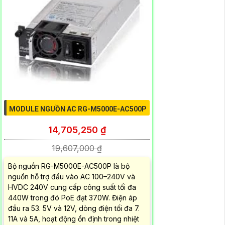
MODULE NGUỒN AC RG-M5000E-AC500P
14,705,250 ₫
19,607,000 ₫
Bộ nguồn RG-M5000E-AC500P là bộ
nguồn hỗ trợ đầu vào AC 100–240V và
HVDC 240V cung cấp công suất tối đa
440W trong đó PoE đạt 370W. Điện áp
đầu ra 53. 5V và 12V, dòng điện tối đa 7.
11A và 5A, hoạt động ổn định trong nhiệt