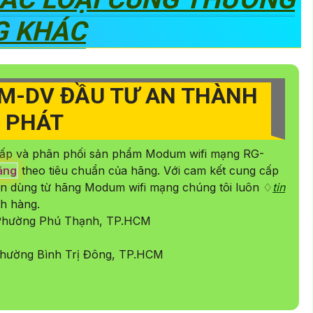
G KHÁC
M-DV ĐẦU TƯ AN THÀNH
PHÁT
ấp và phân phối sản phẩm Modum wifi mạng RG-
ằng
theo tiêu chuẩn của hãng. Với cam kết cung cấp
n dùng từ hãng Modum wifi mạng chúng tôi luôn ♢
tin
ch hàng.
 Phường Phú Thạnh, TP.HCM
hường Bình Trị Đông, TP.HCM