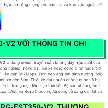
hợp mở rộng mạng cho camera và khu vực ngoài trời
0-V2 VỚI THÔNG TIN CHI
 V2
là dòng switch truyền dẫn không dây hiệu suất cao
g nghiệp, nông trại, bãi xe hoặc công trình ngoài trời.
Fi lên đến 867Mbps. Tích hợp ăng-ten định hướng 15dBi
cách xa đến 5km. Thiết kế đạt chuẩn chống nước và bụi
 bỉ trong mọi điều kiện thời tiết. Bộ sản phẩm gồm 2
 qua eWeb và Ruijie Cloud,người dùng dễ dàng cài đặt và
 RG-EST350-V2 THƯƠNG