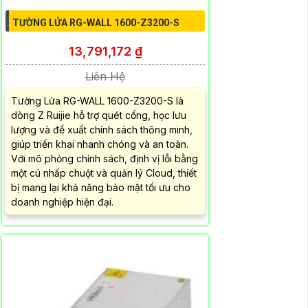
TƯỜNG LỬA RG-WALL 1600-Z3200-S
13,791,172 ₫
Liên Hệ
Tường Lửa RG-WALL 1600-Z3200-S là
dòng Z Ruijie hỗ trợ quét cổng, học lưu
lượng và đề xuất chính sách thông minh,
giúp triển khai nhanh chóng và an toàn.
Với mô phỏng chính sách, định vị lỗi bằng
một cú nhấp chuột và quản lý Cloud, thiết
bị mang lại khả năng bảo mật tối ưu cho
doanh nghiệp hiện đại.