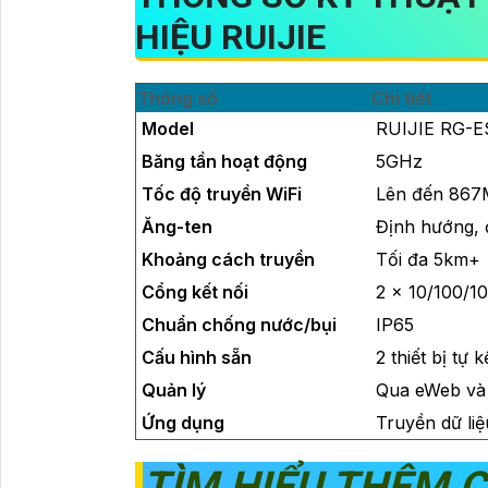
HIỆU RUIJIE
Thông số
Chi tiết
Model
RUIJIE RG-E
Băng tần hoạt động
5GHz
Tốc độ truyền WiFi
Lên đến 867
Ăng-ten
Định hướng, đ
Khoảng cách truyền
Tối đa 5km+
Cổng kết nối
2 x 10/100/1
Chuẩn chống nước/bụi
IP65
Cấu hình sẵn
2 thiết bị tự 
Quản lý
Qua eWeb và 
Ứng dụng
Truyền dữ liệ
TÌM HIỂU THÊM 