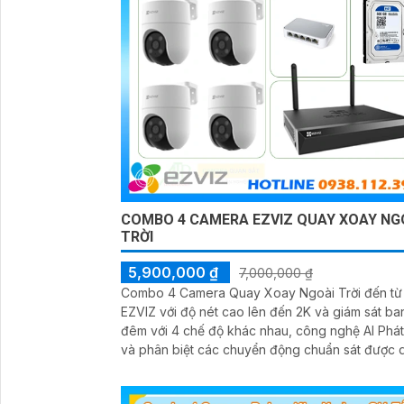
COMBO 4 CAMERA EZVIZ QUAY XOAY NG
TRỜI
5,900,000 ₫
7,000,000 ₫
Combo 4 Camera Quay Xoay Ngoài Trời đến từ
EZVIZ với độ nét cao lên đến 2K và giám sát ba
đêm với 4 chế độ khác nhau, công nghệ AI Phát
và phân biệt các chuyển động chuẩn sát được 
lý tập trung bởi đầu ghi hình IP WiFi