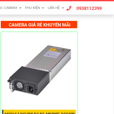
0938112399
G CAMERA
PHU KIỆN
LIÊN HỆ
CAMERA GIÁ RẺ KHUYẾN MÃI