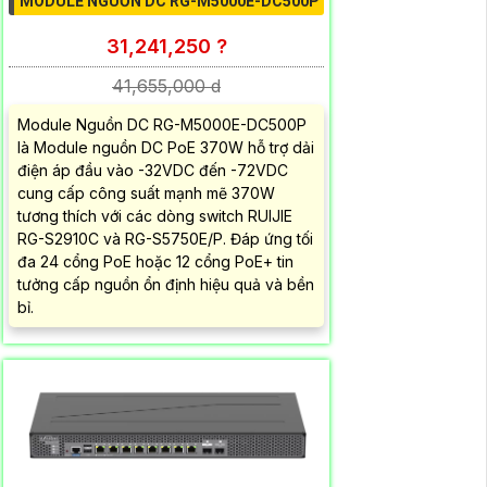
MODULE NGUỒN DC RG-M5000E-DC500P
31,241,250 ?
41,655,000 d
Module Nguồn DC RG-M5000E-DC500P
là Module nguồn DC PoE 370W hỗ trợ dải
điện áp đầu vào -32VDC đến -72VDC
cung cấp công suất mạnh mẽ 370W
tương thích với các dòng switch RUIJIE
RG-S2910C và RG-S5750E/P. Đáp ứng tối
đa 24 cổng PoE hoặc 12 cổng PoE+ tin
tưởng cấp nguồn ổn định hiệu quả và bền
bỉ.