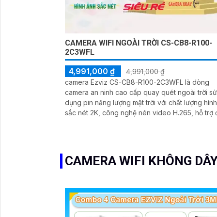
CAMERA WIFI NGOÀI TRỜI CS-CB8-R100-
2C3WFL
4,991,000 ₫
4,991,000 ₫
camera Ezviz CS-CB8-R100-2C3WFL là dòng
camera an ninh cao cấp quay quét ngoài trời sử
dụng pin năng lượng mặt trời với chất lượng hìn
sắc nét 2K, công nghệ nén video H.265, hỗ trợ
thoại 2 chiều, đèn và âm thanh báo động, báo 
AI thông minh, sử dụng pin sạc năng lượng mặt t
và hỗ trợ khe cắm thẻ nhớ Micro SD lên đên 2
giúp bạn thuận tiện hơn tong việc giám sát an ni
CAMERA WIFI KHÔNG DÂY