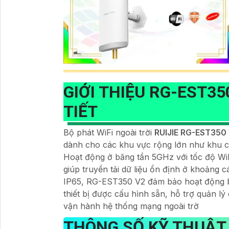
GIỚI THIỆU RG-EST35
TIẾT
Bộ phát WiFi ngoài trời
RUIJIE RG-EST350
dành cho các khu vực rộng lớn như khu côn
Hoạt động ở băng tần 5GHz với tốc độ Wi
giúp truyền tải dữ liệu ổn định ở khoảng 
IP65, RG-EST350 V2 đảm bảo hoạt động bền
thiết bị được cấu hình sẵn, hỗ trợ quản lý
vận hành hệ thống mạng ngoài trờ
THÔNG SỐ KỸ THUẬT