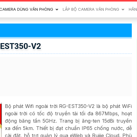
CAMERA DÙNG VĂN PHÒNG
LẮP BỘ CAMERA VĂN PHÒNG
HÃN
G-EST350-V2
Bộ phát Wifi ngoài trời RG-EST350-V2 là bộ phát WiFi
ngoài trời có tốc độ truyền tải tối đa 867Mbps, hoạt
động băng tần 5GHz. Trang bị ăng-ten 15dBi truyền
xa đến 5km. Thiết bị đạt chuẩn IP65 chống nước, dễ
cài đặt, hỗ trợ quản lý qua eWeb và Ruijie Cloud. Phù