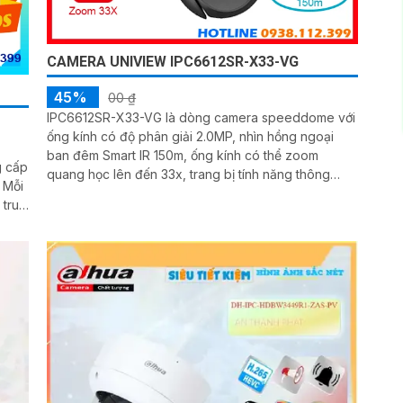
CAMERA UNIVIEW IPC6612SR-X33-VG
45%
00 ₫
IPC6612SR-X33-VG là dòng camera speeddome với
ống kính có độ phân giải 2.0MP, nhìn hồng ngoại
ban đêm Smart IR 150m, ống kính có thể zoom
g cấp
quang học lên đến 33x, trang bị tính năng thông
i
minh, ngăn chặn xâm nhập thông minh, đếm người,
 truy
chụp khuôn mặt, tính năng auto tracking
ịnh