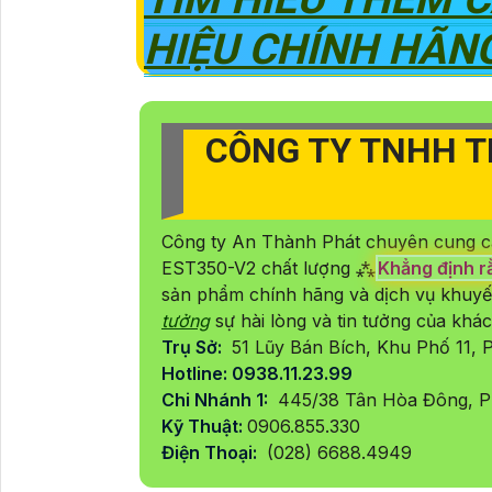
HIỆU CHÍNH HÃN
CÔNG TY TNHH T
Công ty An Thành Phát chuyên cung c
EST350-V2 chất lượng ⁂
Khẳng định r
sản phẩm chính hãng và dịch vụ khuyế
tưởng
sự hài lòng và tin tưởng của khá
Trụ Sở:
51 Lũy Bán Bích, Khu Phố 11,
Hotline: 0938.11.23.99
Chi Nhánh 1:
445/38 Tân Hòa Đông, P
Kỹ Thuật:
0906.855.330
Điện Thoại:
(028) 6688.4949