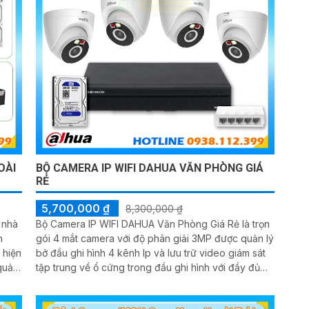
OÀI
BỘ CAMERA IP WIFI DAHUA VĂN PHÒNG GIÁ
RẺ
5,700,000 ₫
8,300,000 ₫
 nhà
Bộ Camera IP WIFI DAHUA Văn Phòng Giá Rẻ là trọn
n
gói 4 mắt camera với độ phân giải 3MP được quản lý
 hiện
bở đầu ghi hình 4 kênh Ip và lưu trữ video giám sát
quản
tập trung về ổ cứng trong đầu ghi hình với đầy đủ
các chưc năng như AI Phát hiện chuyển động, đàm
thoại âm thanh 2 chiều và giám sát có màu vào ban