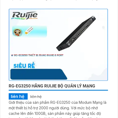
đảm bảo sự ổn định và tin cậy. Với Ruijie cloud, việc cấu
hình và quản lý thiết bị trở nên dễ dàng hơn bao giờ hết
RG-EG3250 HÃNG RUIJIE BỘ QUẢN LÝ MẠNG
liên hệ
liên hệ
Giới thiệu của sản phẩm RG-EG3250 của Modum Mạng là
một thiết bị hỗ trợ 2000 người dùng. Với mức bộ nhớ
cache lên đến 100GB, sản phẩm này giúp tăng tốc độ