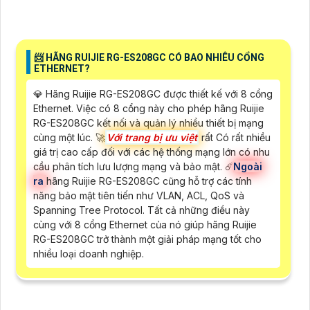
📨 HÃNG RUIJIE RG-ES208GC CÓ BAO NHIÊU CỔNG
ETHERNET?
💎 Hãng Ruijie RG-ES208GC được thiết kế với 8 cổng
Ethernet. Việc có 8 cổng này cho phép hãng Ruijie
RG-ES208GC kết nối và quản lý nhiều thiết bị mạng
cùng một lúc. 🚀
Với trang bị ưu việt
rất Có rất nhiều
giá trị cao cấp đối với các hệ thống mạng lớn có nhu
cầu phân tích lưu lượng mạng và bảo mật. ☄️
Ngoài
ra
hãng Ruijie RG-ES208GC cũng hỗ trợ các tính
năng bảo mật tiên tiến như VLAN, ACL, QoS và
Spanning Tree Protocol. Tất cả những điều này
cùng với 8 cổng Ethernet của nó giúp hãng Ruijie
RG-ES208GC trở thành một giải pháp mạng tốt cho
nhiều loại doanh nghiệp.