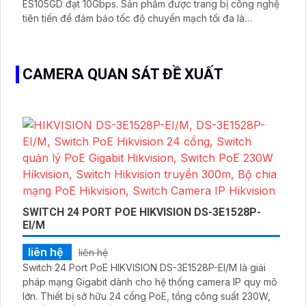
ES105GD đạt 10Gbps. Sản phẩm được trang bị công nghệ
tiên tiến để đảm bảo tốc độ chuyển mạch tối đa là
10Gbps
CAMERA QUAN SÁT ĐỀ XUẤT
SWITCH 24 PORT POE HIKVISION DS-3E1528P-
EI/M
liên hệ
liên hệ
Switch 24 Port PoE HIKVISION DS-3E1528P-EI/M là giải
pháp mạng Gigabit dành cho hệ thống camera IP quy mô
lớn. Thiết bị sở hữu 24 cổng PoE, tổng công suất 230W,