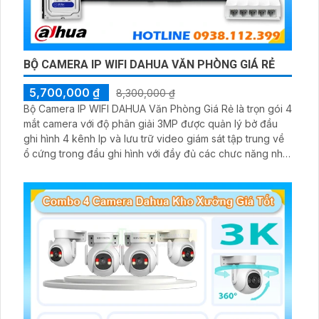
BỘ CAMERA IP WIFI DAHUA VĂN PHÒNG GIÁ RẺ
5,700,000 ₫
8,300,000 ₫
Bộ Camera IP WIFI DAHUA Văn Phòng Giá Rẻ là trọn gói 4
mắt camera với độ phân giải 3MP được quản lý bở đầu
ghi hình 4 kênh Ip và lưu trữ video giám sát tập trung về
ổ cứng trong đầu ghi hình với đầy đủ các chưc năng như
AI Phát hiện chuyển động, đàm thoại âm thanh 2 chiều và
giám sát có màu vào ban đêm