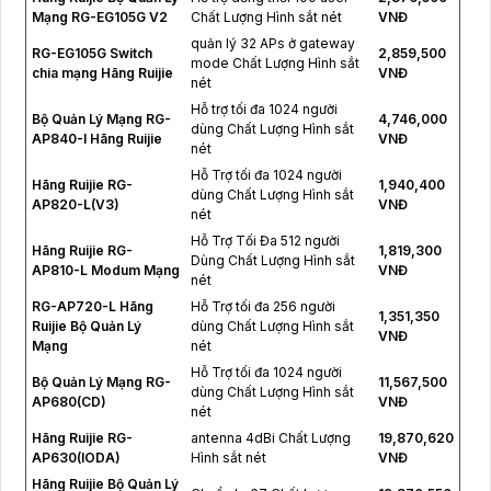
Mạng RG-EG105G V2
Chất Lượng Hình sắt nét
VNĐ
quản lý 32 APs ở gateway
RG-EG105G Switch
2,859,500
mode Chất Lượng Hình sắt
chia mạng Hãng Ruijie
VNĐ
nét
Hỗ trợ tối đa 1024 người
Bộ Quản Lý Mạng RG-
4,746,000
dùng Chất Lượng Hình sắt
AP840-I Hãng Ruijie
VNĐ
nét
Hỗ Trợ tối đa 1024 người
Hãng Ruijie RG-
1,940,400
dùng Chất Lượng Hình sắt
AP820-L(V3)
VNĐ
nét
Hỗ Trợ Tối Đa 512 người
Hãng Ruijie RG-
1,819,300
Dùng Chất Lượng Hình sắt
AP810-L Modum Mạng
VNĐ
nét
RG-AP720-L Hãng
Hỗ Trợ tối đa 256 người
1,351,350
Ruijie Bộ Quản Lý
dùng Chất Lượng Hình sắt
VNĐ
Mạng
nét
Hỗ Trợ tối đa 1024 người
Bộ Quản Lý Mạng RG-
11,567,500
dùng Chất Lượng Hình sắt
AP680(CD)
VNĐ
nét
Hãng Ruijie RG-
antenna 4dBi Chất Lượng
19,870,620
AP630(IODA)
Hình sắt nét
VNĐ
Hãng Ruijie Bộ Quản Lý