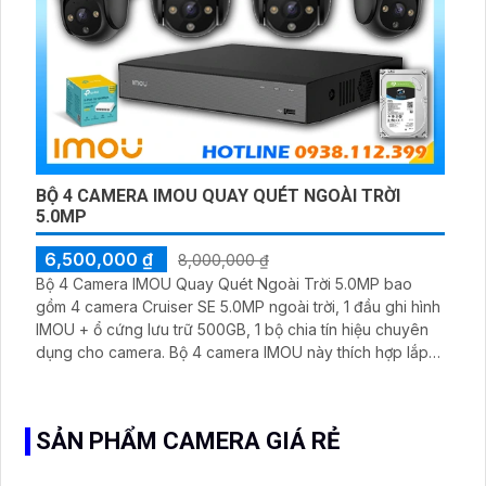
BỘ 4 CAMERA IMOU QUAY QUÉT NGOÀI TRỜI
5.0MP
6,500,000 ₫
8,000,000 ₫
Bộ 4 Camera IMOU Quay Quét Ngoài Trời 5.0MP bao
gồm 4 camera Cruiser SE 5.0MP ngoài trời, 1 đầu ghi hình
IMOU + ổ cứng lưu trữ 500GB, 1 bộ chia tín hiệu chuyên
dụng cho camera. Bộ 4 camera IMOU này thích hợp lắp
đặt cho kho hàng, nhà xưởng, khu phố và khu vực cần
giám sát ngoài trời
SẢN PHẨM CAMERA GIÁ RẺ