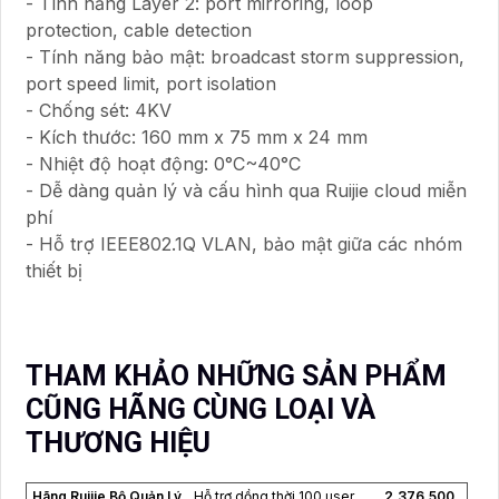
- Tính năng Layer 2: port mirroring, loop
protection, cable detection
- Tính năng bảo mật: broadcast storm suppression,
port speed limit, port isolation
- Chống sét: 4KV
- Kích thước: 160 mm x 75 mm x 24 mm
- Nhiệt độ hoạt động: 0°C~40°C
- Dễ dàng quản lý và cấu hình qua Ruijie cloud miễn
phí
- Hỗ trợ IEEE802.1Q VLAN, bảo mật giữa các nhóm
thiết bị
THAM KHẢO NHỮNG SẢN PHẨM
CŨNG HÃNG CÙNG LOẠI VÀ
THƯƠNG HIỆU
Hãng Ruijie Bộ Quản Lý
Hỗ trợ dồng thời 100 user
2,376,500