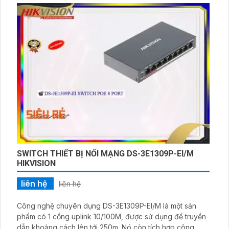
SWITCH THIẾT BỊ NỐI MẠNG DS-3E1309P-EI/M
HIKVISION
liên hệ
liên hệ
Công nghệ chuyên dụng DS-3E1309P-EI/M là một sản
phẩm có 1 cổng uplink 10/100M, được sử dụng để truyền
dẫn khoảng cách lên tới 250m. Nó còn tích hợp công