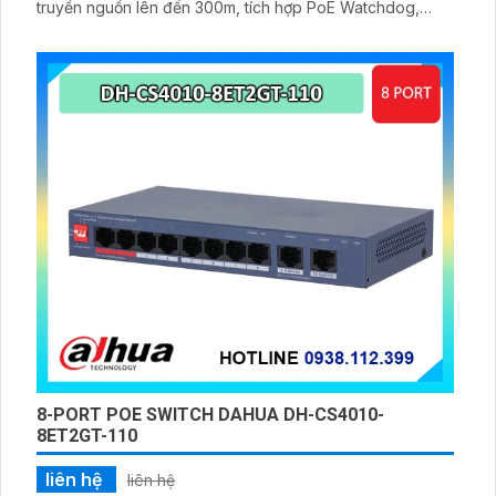
truyền nguồn lên đến 300m, tích hợp PoE Watchdog,
chống sét 6KV và quản lý từ xa qua Hik-Partner Pro giúp
hệ thống vận hành ổn định
8-PORT POE SWITCH DAHUA DH-CS4010-
8ET2GT-110
liên hệ
liên hệ