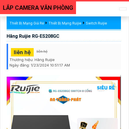
LẮP CAMERA VĂN PHÒNG
Thiết Bị Mạng Giá Rẻ
Thiết Bị Mạng Ruijie
Switch Ruijie
Hãng Ruijie RG-ES208GC
liên hệ
liên hệ
Thương hiệu:
Hãng Ruijie
Ngày đăng:
1/23/2024 10:51:17 AM