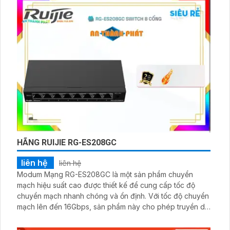
HÃNG RUIJIE RG-ES208GC
liên hệ
liên hệ
Modum Mạng RG-ES208GC là một sản phẩm chuyển
mạch hiệu suất cao được thiết kế để cung cấp tốc độ
chuyển mạch nhanh chóng và ổn định. Với tốc độ chuyển
mạch lên đến 16Gbps, sản phẩm này cho phép truyền dữ
liệu nhanh chóng và mượt mà trong mạng. Ngoài ra, tốc
độ chuyển gói tin lên đến 11. 9Mpps giúp giảm thời gian