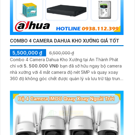
COMBO 4 CAMERA DAHUA KHO XƯỞNG GIÁ TỐT
5,500,000 ₫
6,500,000 ₫
Combo 4 Camera Dahua Kho Xưởng tại An Thành Phát
chỉ với
5. 500.000 VNĐ
bạn đã sỡ hữu ngay bộ camera
nhà xưởng với 4 mắt camera độ nét 5MP và quay xoay
360 độ không góc chết được quản lý và lưu trữ tập trung
về đầu ghi hình ổ cứng hỗ trợ xem qua tivi