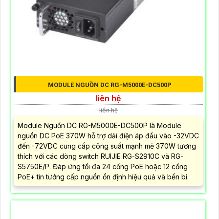
MODULE NGUỒN DC RG-M5000E-DC500P
liên hệ
liên hệ
Module Nguồn DC RG-M5000E-DC500P là Module
nguồn DC PoE 370W hỗ trợ dải điện áp đầu vào -32VDC
đến -72VDC cung cấp công suất mạnh mẽ 370W tương
thích với các dòng switch RUIJIE RG-S2910C và RG-
S5750E/P. Đáp ứng tối đa 24 cổng PoE hoặc 12 cổng
PoE+ tin tưởng cấp nguồn ổn định hiệu quả và bền bỉ.