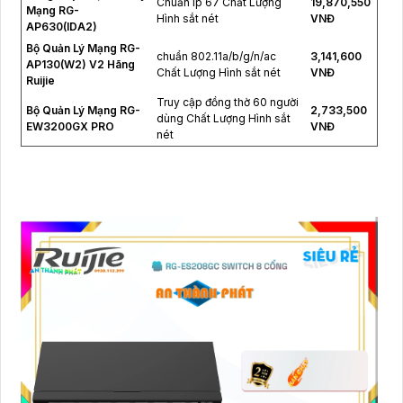
Chuẩn Ip 67 Chất Lượng
19,870,550
Mạng RG-
Hình sắt nét
VNĐ
AP630(IDA2)
Bộ Quản Lý Mạng RG-
chuẩn 802.11a/b/g/n/ac
3,141,600
AP130(W2) V2 Hãng
Chất Lượng Hình sắt nét
VNĐ
Ruijie
Truy cập đồng thờ 60 người
Bộ Quản Lý Mạng RG-
2,733,500
dùng Chất Lượng Hình sắt
EW3200GX PRO
VNĐ
nét