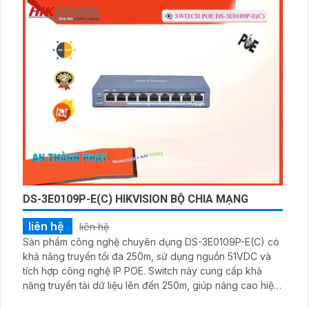
truyền dữ liệu và tăng tốc độ truyền thông
DS-3E0109P-E(C) HIKVISION BỘ CHIA MẠNG
liên hệ
liên hệ
Sản phẩm công nghệ chuyên dụng DS-3E0109P-E(C) có
khả năng truyền tối đa 250m, sử dụng nguồn 51VDC và
tích hợp công nghệ IP POE. Switch này cung cấp khả
năng truyền tải dữ liệu lên đến 250m, giúp nâng cao hiệu
suất kết nối và tạo ra mạng LAN ổn định và mạnh mẽ.