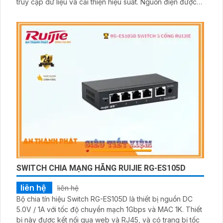
truy cập dữ liệu và cải thiện hiệu suất. Nguồn điện được
hỗ trợ từ 100V đến 240V AC, vì vậy sản phẩm có thể hoạt
động ổn định trong mọi môi trường
SWITCH CHIA MẠNG HÃNG RUIJIE RG-ES105D
liên hệ
liên hệ
Bộ chia tín hiệu Switch RG-ES105D là thiết bị nguồn DC
5.0V / 1A với tốc độ chuyển mạch 1Gbps và MAC 1K. Thiết
bị này được kết nối qua web và RJ45, và có trang bị tốc