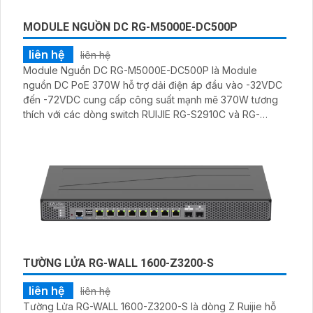
MODULE NGUỒN DC RG-M5000E-DC500P
liên hệ
liên hệ
Module Nguồn DC RG-M5000E-DC500P là Module
nguồn DC PoE 370W hỗ trợ dải điện áp đầu vào -32VDC
đến -72VDC cung cấp công suất mạnh mẽ 370W tương
thích với các dòng switch RUIJIE RG-S2910C và RG-
S5750E/P. Đáp ứng tối đa 24 cổng PoE hoặc 12 cổng
PoE+ tin tưởng cấp nguồn ổn định hiệu quả và bền bỉ.
TƯỜNG LỬA RG-WALL 1600-Z3200-S
liên hệ
liên hệ
Tường Lửa RG-WALL 1600-Z3200-S là dòng Z Ruijie hỗ