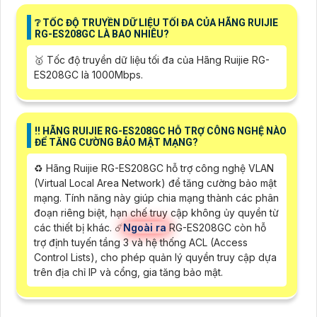
❔ TỐC ĐỘ TRUYỀN DỮ LIỆU TỐI ĐA CỦA HÃNG RUIJIE
RG-ES208GC LÀ BAO NHIÊU?
🥇 Tốc độ truyền dữ liệu tối đa của Hãng Ruijie RG-
ES208GC là 1000Mbps.
‼️ HÃNG RUIJIE RG-ES208GC HỖ TRỢ CÔNG NGHỆ NÀO
ĐỂ TĂNG CƯỜNG BẢO MẬT MẠNG?
♻️ Hãng Ruijie RG-ES208GC hỗ trợ công nghệ VLAN
(Virtual Local Area Network) để tăng cường bảo mật
mạng. Tính năng này giúp chia mạng thành các phân
đoạn riêng biệt, hạn chế truy cập không ủy quyền từ
các thiết bị khác. ☄️
Ngoài ra
RG-ES208GC còn hỗ
trợ định tuyến tầng 3 và hệ thống ACL (Access
Control Lists), cho phép quản lý quyền truy cập dựa
trên địa chỉ IP và cổng, gia tăng bảo mật.