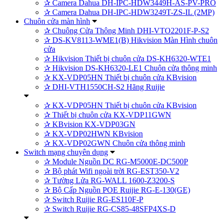
✰
Camera Dahua DH-IPC-HDW3449H-AS-PV-PRO
✰
Camera Dahua DH-IPC-HDW3249T-ZS-IL (2MP)
Chuôn cửa màn hình
✰
Chuông Cửa Thông Minh DHI-VTO2201F-P-S2
✰
DS-KV8113-WME1(B) Hikvision Màn Hình chuôn
cửa
✰
Hikvision Thiết bị chuôn cửa DS-KH6320-WTE1
✰
Hikvision DS-KH6320-LE1 Chuôn cửa thông minh
✰
KX-VDP05HN Thiết bị chuôn cửa KBvision
✰
DHI-VTH1550CH-S2 Hãng Ruijie
✰
KX-VDP05HN Thiết bị chuôn cửa KBvision
✰
Thiết bị chuôn cửa KX-VDP11GWN
✰
KBvision KX-VDP03GN
✰
KX-VDP02HWN KBvision
✰
KX-VDP02GWN Chuôn cửa thông minh
Switch mạng chuyên dụng
✰
Module Nguồn DC RG-M5000E-DC500P
✰
Bộ phát Wifi ngoài trời RG-EST350-V2
✰
Tường Lửa RG-WALL 1600-Z3200-S
✰
Bộ Cấp Nguồn POE Ruijie RG-E-130(GE)
✰
Switch Ruijie RG-ES110F-P
✰
Switch Ruijie RG-CS85-48SFP4XS-D