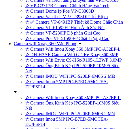
✰
Camera VanTech đang khuyến mãi VPH-C518F
✰
VP-C3317B Camera Chính Hãng VanTech
✰
Camera Dome Ip Poe VP-C3308D
✰
Camera VanTech VP-C2398DP Tiết Kiệm
✰
✅ Camera VP-8491BP Thiêt kế Dome Chắc Chắn
✰
Camera VP-61592FP Hình Ảnh Sắc Nét
✰
Camera VP-5230IP Độ phân Giải Cao
✰
Camera Poe VP-51590FP Chất Lượng Cao
Camera wifi Xoay 360 Văn Phòng
✰
Camera Wifi Imou Xoay 360 3MP IPC-A32EP-L
✰
DH-H3AE Camera Wifi Giá Rẻ Xoay 360 3MP
✰
Camera Wifi Ezviz CS-H6c-R105-1L3WF 3.0MP
✰
Camera Ống Kính Kép IPC-S20EP-10M0S Siêu
Nét
✰
Camera IMOU WiFi IPC-S20EP-6M0S 2 Mắt
✰
Camera Imou 5MP IPC-B7ED-5MOTEA-
EU/FSP14
✰
Camera Wifi Imou Xoay 360 3MP IPC-A32EP-L
✰
Camera Ống Kính Kép IPC-S20EP-10M0S Siêu
Nét
✰
Camera IMOU WiFi IPC-S20EP-6M0S 2 Mắt
✰
Camera Imou 5MP IPC-B7ED-5MOTEA-
EU/FSP14