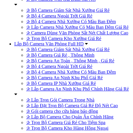
✰
Bộ Camera Giám Sát Nhà Xưởng Giá Rẻ
✰
Bộ 4 Camera Ngoài Trời Giá Rẻ
✰
Bộ 4 Camera Nhà Xưởng Có Màu Ban Đêm
✰
Lắp Camera Nhà Xưởng Có Màu Ban Đêm Giá Rẻ
✰
Camera Dùng Văn Phòng Sắt Nét Chất Lượng Cao
✰
Trọn Bộ Camera Kho Xưởng Giá Rẻ
Lắp Bộ Camera Văn Phòng Full HD
✰
Bộ Camera Giám Sát Nhà Xưởng Giá Rẻ
✰
Bộ Camera Giá Rẻ , Thông Minh
✰
Bộ Camera An Toàn , Thông Minh , Giá Rẻ
✰
Bộ 4 Camera Ngoài Trời Giá Rẻ
✰
Bộ 4 Camera Nhà Xưởng Có Màu Ban Đêm
✰
Bộ Camera An Ninh Khu Phố Giá Rẻ
✰
Bộ Camera IP Nhà Xưởng Giá Rẻ
✰
Lắp Camera An Ninh Khu Phố Chính Hãng Giá Rẻ
✰
Lắp Trọn Gói Camera Trong Nhà
✰
Lắp Đặt Trọn Bộ Camera Giá Rẻ Độ Nét Cao
✰
Gói camera cho cửa hàng báo động
✰
Lắp Bộ Camera Cho Quán Ăn Chính Hãng
✰
Trọn Bộ Camera Giá Rẻ Cho Tiệm Spa
✰
Trọn Bộ Camera Kho Hàng Hồng Ngoại