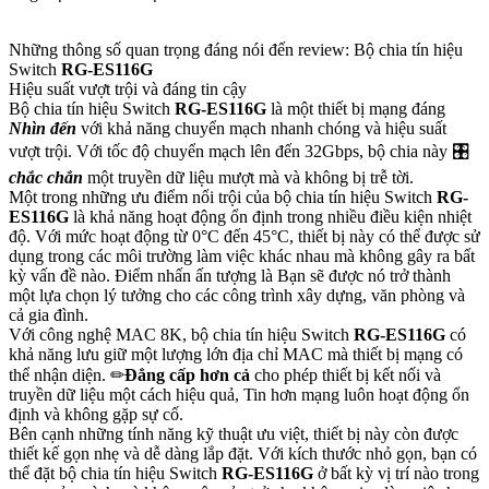
Những thông số quan trọng đáng nói đến review: Bộ chia tín hiệu
Switch
RG-ES116G
Hiệu suất vượt trội và đáng tin cậy
Bộ chia tín hiệu Switch
RG-ES116G
là một thiết bị mạng đáng
Nhìn đến
với khả năng chuyển mạch nhanh chóng và hiệu suất
vượt trội. Với tốc độ chuyển mạch lên đến 32Gbps, bộ chia này 🎛
chắc chắn
một truyền dữ liệu mượt mà và không bị trễ tời.
Một trong những ưu điểm nổi trội của bộ chia tín hiệu Switch
RG-
ES116G
là khả năng hoạt động ổn định trong nhiều điều kiện nhiệt
độ. Với mức hoạt động từ 0°C đến 45°C, thiết bị này có thể được sử
dụng trong các môi trường làm việc khác nhau mà không gây ra bất
kỳ vấn đề nào. Điểm nhấn ấn tượng là Bạn sẽ được nó trở thành
một lựa chọn lý tưởng cho các công trình xây dựng, văn phòng và
cả gia đình.
Với công nghệ MAC 8K, bộ chia tín hiệu Switch
RG-ES116G
có
khả năng lưu giữ một lượng lớn địa chỉ MAC mà thiết bị mạng có
thể nhận diện. ✏
Đẳng cấp hơn cả
cho phép thiết bị kết nối và
truyền dữ liệu một cách hiệu quả, Tin hơn mạng luôn hoạt động ổn
định và không gặp sự cố.
Bên cạnh những tính năng kỹ thuật ưu việt, thiết bị này còn được
thiết kế gọn nhẹ và dễ dàng lắp đặt. Với kích thước nhỏ gọn, bạn có
thể đặt bộ chia tín hiệu Switch
RG-ES116G
ở bất kỳ vị trí nào trong