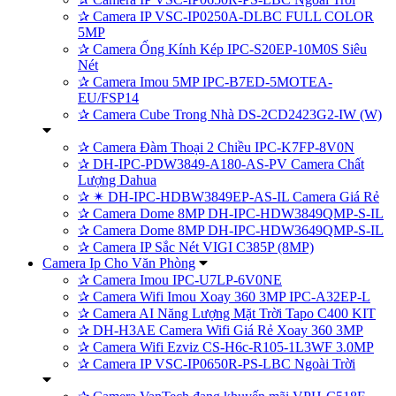
✰
Camera IP VSC-IP0250A-DLBC FULL COLOR
5MP
✰
Camera Ống Kính Kép IPC-S20EP-10M0S Siêu
Nét
✰
Camera Imou 5MP IPC-B7ED-5MOTEA-
EU/FSP14
✰
Camera Cube Trong Nhà DS-2CD2423G2-IW (W)
✰
Camera Đàm Thoại 2 Chiều IPC-K7FP-8V0N
✰
DH-IPC-PDW3849-A180-AS-PV Camera Chất
Lượng Dahua
✰
✴ DH-IPC-HDBW3849EP-AS-IL Camera Giá Rẻ
✰
Camera Dome 8MP DH-IPC-HDW3849QMP-S-IL
✰
Camera Dome 8MP DH-IPC-HDW3649QMP-S-IL
✰
Camera IP Sắc Nét VIGI C385P (8MP)
Camera Ip Cho Văn Phòng
✰
Camera Imou IPC-U7LP-6V0NE
✰
Camera Wifi Imou Xoay 360 3MP IPC-A32EP-L
✰
Camera AI Năng Lượng Mặt Trời Tapo C400 KIT
✰
DH-H3AE Camera Wifi Giá Rẻ Xoay 360 3MP
✰
Camera Wifi Ezviz CS-H6c-R105-1L3WF 3.0MP
✰
Camera IP VSC-IP0650R-PS-LBC Ngoài Trời