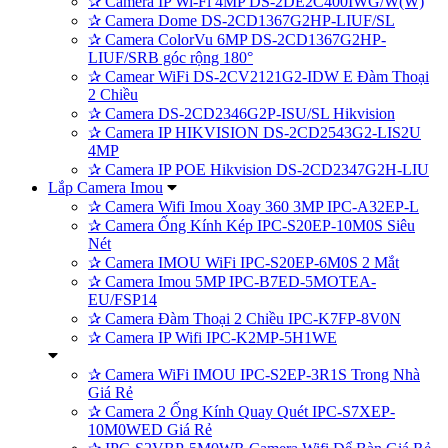
✰
Camera IP Wi-Fi 4MP DS-2DE2C400IWG/W(W)
✰
Camera Dome DS-2CD1367G2HP-LIUF/SL
✰
Camera ColorVu 6MP DS-2CD1367G2HP-
LIUF/SRB góc rộng 180°
✰
Camear WiFi DS-2CV2121G2-IDW E Đàm Thoại
2 Chiều
✰
Camera DS-2CD2346G2P-ISU/SL Hikvision
✰
Camera IP HIKVISION DS-2CD2543G2-LIS2U
4MP
✰
Camera IP POE Hikvision DS-2CD2347G2H-LIU
Lắp Camera Imou
✰
Camera Wifi Imou Xoay 360 3MP IPC-A32EP-L
✰
Camera Ống Kính Kép IPC-S20EP-10M0S Siêu
Nét
✰
Camera IMOU WiFi IPC-S20EP-6M0S 2 Mắt
✰
Camera Imou 5MP IPC-B7ED-5MOTEA-
EU/FSP14
✰
Camera Đàm Thoại 2 Chiều IPC-K7FP-8V0N
✰
Camera IP Wifi IPC-K2MP-5H1WE
✰
Camera WiFi IMOU IPC-S2EP-3R1S Trong Nhà
Giá Rẻ
✰
Camera 2 Ống Kính Quay Quét IPC-S7XEP-
10M0WED Giá Rẻ