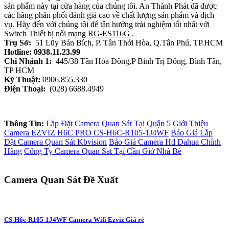
sản phẩm này tại cửa hàng của chúng tôi. An Thành Phát đã được
các hãng phân phối đánh giá cao về chất lượng sản phẩm và dịch
vụ. Hãy đến với chúng tôi để tận hưởng trải nghiệm tốt nhất với
Switch Thiết bị nối mạng
RG-ES116G
.
Trụ Sở:
51 Lũy Bán Bích, P. Tân Thới Hòa, Q.Tân Phú, TP.HCM
Hotline: 0938.11.23.99
Chi Nhánh 1:
445/38 Tân Hòa Đông,P Bình Trị Đông, Bình Tân,
TP HCM
Kỹ Thuật:
0906.855.330
Điện Thoại:
(028) 6688.4949
Thông Tin:
Lắp Đặt Camera Quan Sát Tại Quận 5
Giới Thiệu
Camera EZVIZ H6C PRO CS-H6C-R105-1J4WF
Báo Giá Lắp
Đặt Camera Quan Sát Kbvision
Báo Giá Camera Hd Dahua Chính
Hãng
Công Ty Camera Quan Sat Tại Cần Giờ Nhà Bè
Camera Quan Sát Đề Xuất
CS-H6c-R105-1J4WF Camera Wifi Ezviz Giá rẻ