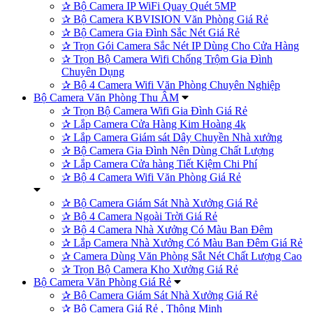
✰
Bộ Camera IP WiFi Quay Quét 5MP
✰
Bộ Camera KBVISION Văn Phòng Giá Rẻ
✰
Bộ Camera Gia Đình Sắc Nét Giá Rẻ
✰
Trọn Gói Camera Sắc Nét IP Dùng Cho Cửa Hàng
✰
Trọn Bộ Camera Wifi Chống Trộm Gia Đình
Chuyên Dụng
✰
Bộ 4 Camera Wifi Văn Phòng Chuyên Nghiệp
Bộ Camera Văn Phòng Thu ÂM
✰
Trọn Bộ Camera Wifi Gia Đình Giá Rẻ
✰
Lắp Camera Cửa Hàng Kim Hoàng 4k
✰
Lắp Camera Giám sát Dây Chuyền Nhà xưởng
✰
Bộ Camera Gia Đình Nên Dùng Chất Lượng
✰
Lắp Camera Cửa hàng Tiết Kiệm Chi Phí
✰
Bộ 4 Camera Wifi Văn Phòng Giá Rẻ
✰
Bộ Camera Giám Sát Nhà Xưởng Giá Rẻ
✰
Bộ 4 Camera Ngoài Trời Giá Rẻ
✰
Bộ 4 Camera Nhà Xưởng Có Màu Ban Đêm
✰
Lắp Camera Nhà Xưởng Có Màu Ban Đêm Giá Rẻ
✰
Camera Dùng Văn Phòng Sắt Nét Chất Lượng Cao
✰
Trọn Bộ Camera Kho Xưởng Giá Rẻ
Bộ Camera Văn Phòng Giá Rẻ
✰
Bộ Camera Giám Sát Nhà Xưởng Giá Rẻ
✰
Bộ Camera Giá Rẻ , Thông Minh