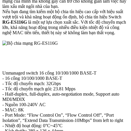
mạng của mình mà không gây cản trở cho không gian làm việc hay
làm xấu mắt ngôi nhà của bạn.
Nếu bạn đang tìm kiếm một bộ chia tín hiệu cao cấp với hiệu suất
vượt trội và khả năng hoạt động ổn định, bộ chia tín hiệu Switch
RG-ES116G
là một sự lựa chọn xuất sắc. Với tốc độ chuyển mạch
lớn, khả năng hoạt động trong nhiều điều kiện nhiệt độ và công
nghệ MAC tiên tiến, thiết bị này sẽ không làm bạn thất vọng.
Unmanaged switch 16 cổng 10/100/1000 BASE-T
- 16 cổng 10/100/1000 BASE-T
- Tốc độ chuyển mạch: 32Gbps
- Tốc độ chuyển mạch gói: 23.81 Mpps
- Half-duplex, full-duplex, auto-negotiation mode, Support auto
MDI/MDIX
- Nguồn 100-240V AC
- MAC: 8K
- Port Mode: “Flow Control On”, “Flow Control Off”, “Port
Isolation”, “Extend Data Transmission-10Mbps” from left to right
- Nhiệt độ hoạt động: 0°C~45°C
- Kích thước: 280 x 126 x 44mm