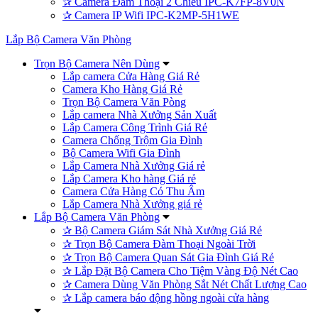
✰
Camera Đàm Thoại 2 Chiều IPC-K7FP-8V0N
✰
Camera IP Wifi IPC-K2MP-5H1WE
Lắp Bộ Camera Văn Phòng
Trọn Bộ Camera Nên Dùng
Lắp camera Cửa Hàng Giá Rẻ
Camera Kho Hàng Giá Rẻ
Trọn Bộ Camera Văn Pòng
Lắp camera Nhà Xưởng Sản Xuất
Lắp Camera Công Trình Giá Rẻ
Camera Chống Trộm Gia Đình
Bộ Camera Wifi Gia Đình
Lắp Camera Nhà Xưởng Giá rẻ
Lắp Camera Kho hàng Giá rẻ
Camera Cửa Hàng Có Thu Âm
Lắp Camera Nhà Xưởng giá rẻ
Lắp Bộ Camera Văn Phòng
✰
Bộ Camera Giám Sát Nhà Xưởng Giá Rẻ
✰
Trọn Bộ Camera Đàm Thoại Ngoài Trời
✰
Trọn Bộ Camera Quan Sát Gia Đình Giá Rẻ
✰
Lắp Đặt Bộ Camera Cho Tiệm Vàng Độ Nét Cao
✰
Camera Dùng Văn Phòng Sắt Nét Chất Lượng Cao
✰
Lắp camera báo động hồng ngoài cửa hàng