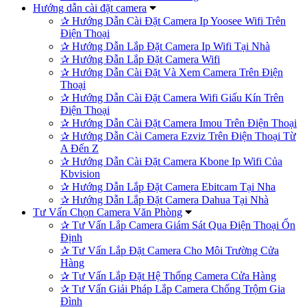
Hướng dẫn cài đặt camera
✰
Hướng Dẫn Cài Đặt Camera Ip Yoosee Wifi Trên
Điện Thoại
✰
Hướng Dẫn Lắp Đặt Camera Ip Wifi Tại Nhà
✰
Hướng Đẫn Lắp Đặt Camera Wifi
✰
Hướng Dẫn Cài Đặt Và Xem Camera Trên Điện
Thoại
✰
Hướng Dẫn Cài Đặt Camera Wifi Giấu Kín Trên
Điện Thoại
✰
Hướng Dẫn Cài Đặt Camera Imou Trên Điện Thoại
✰
Hướng Dẫn Cài Camera Ezviz Trên Điện Thoại Từ
A Đến Z
✰
Hướng Dẫn Cài Đặt Camera Kbone Ip Wifi Của
Kbvision
✰
Hướng Dẫn Lắp Đặt Camera Ebitcam Tại Nha
✰
Hướng Dẫn Lắp Đặt Camera Dahua Tại Nhà
Tư Vấn Chọn Camera Văn Phòng
✰
Tư Vấn Lắp Camera Giám Sát Qua Điện Thoại Ổn
Định
✰
Tư Vấn Lắp Đặt Camera Cho Môi Trường Cửa
Hàng
✰
Tư Vấn Lắp Đặt Hệ Thống Camera Cửa Hàng
✰
Tư Vấn Giải Pháp Lắp Camera Chống Trộm Gia
Đình