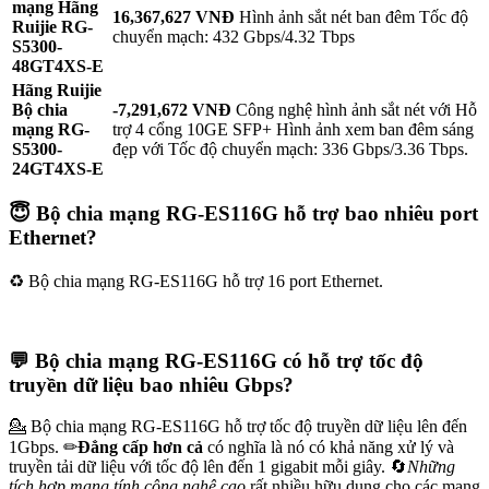
mạng Hãng
16,367,627 VNĐ
Hình ảnh sắt nét ban đêm Tốc độ
Ruijie RG-
chuyển mạch: 432 Gbps/4.32 Tbps
S5300-
48GT4XS-E
Hãng Ruijie
Bộ chia
-7,291,672 VNĐ
Công nghệ hình ảnh sắt nét với Hỗ
mạng RG-
trợ 4 cổng 10GE SFP+ Hình ảnh xem ban đêm sáng
S5300-
đẹp với Tốc độ chuyển mạch: 336 Gbps/3.36 Tbps.
24GT4XS-E
😇 Bộ chia mạng RG-ES116G hỗ trợ bao nhiêu port
Ethernet?
♻️ Bộ chia mạng RG-ES116G hỗ trợ 16 port Ethernet.
️💬 Bộ chia mạng RG-ES116G có hỗ trợ tốc độ
truyền dữ liệu bao nhiêu Gbps?
💁 Bộ chia mạng RG-ES116G hỗ trợ tốc độ truyền dữ liệu lên đến
1Gbps. ✏
Đẳng cấp hơn cả
có nghĩa là nó có khả năng xử lý và
truyền tải dữ liệu với tốc độ lên đến 1 gigabit mỗi giây. 🔄
Những
tích hợp mang tính công nghệ cao
rất nhiều hữu dụng cho các mạng