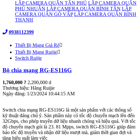
LẮP CAMERA QUẬN TÂN PHÚ
LẮP CAMERA QUẬN
PHÚ NHUẬN
LẮP CAMERA QUẬN BÌNH TÂN
LẮP
CAMERA QUẬN GÒ VẤP
LẮP CAMERA QUẬN BÌNH
THẠNH
0938112399
Thiết Bị Mạng Giá Rẻ
Thiết Bị Mạng Ruijie
Switch Ruijie
Bộ chia mạng RG-ES116G
1,760,000 ?
2,200,000 d
Thương hiệu:
Hãng Ruijie
Ngày đăng:
1/23/2024 10:44:15 AM
Switch chia mạng RG-ES116G là một sản phẩm với các thông số
kỹ thuật đáng chú ý. Sản phẩm này có tốc độ chuyển mạch lên đến
32Gbps, cho phép truyền dữ liệu nhanh chóng và hiệu quả. Với tốc
độ chuyển mạch gói là 23. 81 Mpps, switch RG-ES116G giúp đảm
bảo tốc độ truyền và nhận dữ liệu mượt mà, giảm thời gian đợi và
tăng hiệu suất làm việc