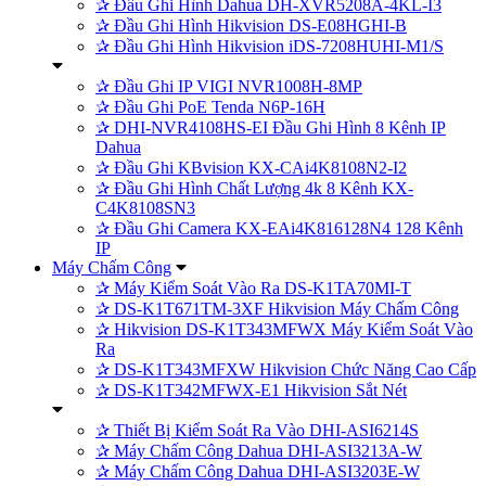
✰
Đầu Ghi Hình Dahua DH-XVR5208A-4KL-I3
✰
Đầu Ghi Hình Hikvision DS-E08HGHI-B
✰
Đầu Ghi Hình Hikvision iDS-7208HUHI-M1/S
✰
Đầu Ghi IP VIGI NVR1008H-8MP
✰
Đầu Ghi PoE Tenda N6P-16H
✰
DHI-NVR4108HS-EI Đầu Ghi Hình 8 Kênh IP
Dahua
✰
Đầu Ghi KBvision KX-CAi4K8108N2-I2
✰
Đầu Ghi Hình Chất Lượng 4k 8 Kênh KX-
C4K8108SN3
✰
Đầu Ghi Camera KX-EAi4K816128N4 128 Kênh
IP
Máy Chấm Công
✰
Máy Kiểm Soát Vào Ra DS-K1TA70MI-T
✰
DS-K1T671TM-3XF Hikvision Máy Chấm Công
✰
Hikvision DS-K1T343MFWX Máy Kiểm Soát Vào
Ra
✰
DS-K1T343MFXW Hikvision Chức Năng Cao Cấp
✰
DS-K1T342MFWX-E1 Hikvision Sắt Nét
✰
Thiết Bị Kiểm Soát Ra Vào DHI-ASI6214S
✰
Máy Chấm Công Dahua DHI-ASI3213A-W
✰
Máy Chấm Công Dahua DHI-ASI3203E-W