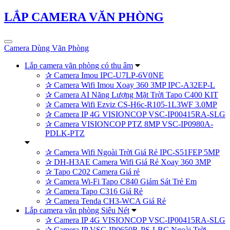
LẮP CAMERA VĂN PHÒNG
Camera Dùng Văn Phòng
Lắp camera văn phòng có thu âm
✰
Camera Imou IPC-U7LP-6V0NE
✰
Camera Wifi Imou Xoay 360 3MP IPC-A32EP-L
✰
Camera AI Năng Lượng Mặt Trời Tapo C400 KIT
✰
Camera Wifi Ezviz CS-H6c-R105-1L3WF 3.0MP
✰
Camera IP 4G VISIONCOP VSC-IP00415RA-SLG
✰
Camera VISIONCOP PTZ 8MP VSC-IP0980A-
PDLK-PTZ
✰
Camera Wifi Ngoài Trời Giá Rẻ IPC-S51FEP 5MP
✰
DH-H3AE Camera Wifi Giá Rẻ Xoay 360 3MP
✰
Tapo C202 Camera Giá rẻ
✰
Camera Wi-Fi Tapo C840 Giám Sát Trẻ Em
✰
Camera Tapo C316 Giá Rẻ
✰
Camera Tenda CH3-WCA Giá Rẻ
Lắp camera văn phòng Siêu Nét
✰
Camera IP 4G VISIONCOP VSC-IP00415RA-SLG
✰
Camera IP VSC-IP0650R-PS-LBC Ngoài Trời