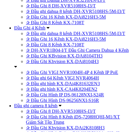
✰
Đầu ghi Dahua DH-XVR5216AN-I3/T
✰
Đầu Ghi 8 DH-XVR5108HS-I3/T
✰
Đầu ghi dahua 8 kênh DH-XVR5108HS-5M-I3/T
✰
Đầu Ghi 16 Kênh KX-DAi8216H3-5M
✰
Đầu Ghi 8 Kênh KX-7108T
Đầu Ghi 4 Kênh
✰
Đầu ghi dahua 8 kênh DH-XVR5108HS-5M-I3/T
✰
Đầu Ghi 16 Kênh KX-DAi8216H3-5M
✰
Đầu Ghi 8 Kênh KX-7108T
✰
DH-XVR1B04-I/T Đầu Ghi Camera Dahua 4 Kênh
✰
Đầu Ghi KBvision KX-DAi8104TH3
✰
Đầu Ghi Kbvision KX-DAi8104H3
✰
Đầu Ghi VIGI NVR1004H-4P 4 Kênh IP PoE
✰
Đầu ghi 64 Kênh VIGI NVR4064H
✰
Đầu ghi hình KX-DAi4K81632EN3
✰
Đầu ghi hình KX-CAi4K8204EN2
✰
Đầu Ghi Hình IP DS-96128NXI-S24R
✰
Đầu Ghi Hình DS-96256NXI-S16R
Đầu ghi camera 8 kênh
✰
Đầu Ghi 8 DH-XVR5108HS-I3/T
✰
Đầu Ghi Hình 8 Kênh iDS-7208HQHI-M1/XT
Giám Sát Tập Trung
✰
Đầu Ghi Kbvision KX-DAi2K8108H3