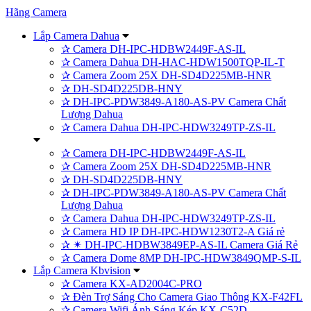
Hãng Camera
Lắp Camera Dahua
✰
Camera DH-IPC-HDBW2449F-AS-IL
✰
Camera Dahua DH-HAC-HDW1500TQP-IL-T
✰
Camera Zoom 25X DH-SD4D225MB-HNR
✰
DH-SD4D225DB-HNY
✰
DH-IPC-PDW3849-A180-AS-PV Camera Chất
Lượng Dahua
✰
Camera Dahua DH-IPC-HDW3249TP-ZS-IL
✰
Camera DH-IPC-HDBW2449F-AS-IL
✰
Camera Zoom 25X DH-SD4D225MB-HNR
✰
DH-SD4D225DB-HNY
✰
DH-IPC-PDW3849-A180-AS-PV Camera Chất
Lượng Dahua
✰
Camera Dahua DH-IPC-HDW3249TP-ZS-IL
✰
Camera HD IP DH-IPC-HDW1230T2-A Giá rẻ
✰
✴ DH-IPC-HDBW3849EP-AS-IL Camera Giá Rẻ
✰
Camera Dome 8MP DH-IPC-HDW3849QMP-S-IL
Lắp Camera Kbvision
✰
Camera KX-AD2004C-PRO
✰
Đèn Trợ Sáng Cho Camera Giao Thông KX-F42FL
✰
Camera Wifi Ánh Sáng Kép KX-C52D