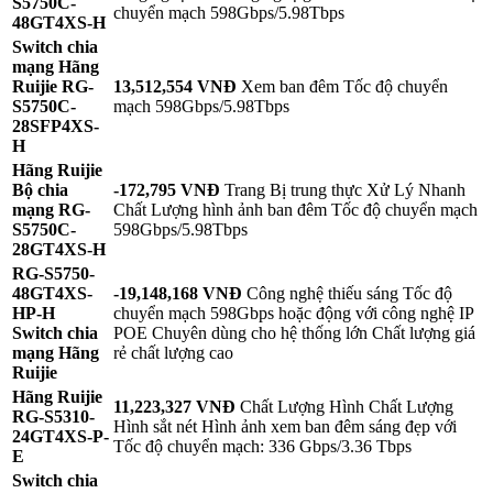
S5750C-
chuyển mạch 598Gbps/5.98Tbps
48GT4XS-H
Switch chia
mạng Hãng
Ruijie RG-
13,512,554 VNĐ
Xem ban đêm Tốc độ chuyển
S5750C-
mạch 598Gbps/5.98Tbps
28SFP4XS-
H
Hãng Ruijie
Bộ chia
-172,795 VNĐ
Trang Bị trung thực Xử Lý Nhanh
mạng RG-
Chất Lượng hình ảnh ban đêm Tốc độ chuyển mạch
S5750C-
598Gbps/5.98Tbps
28GT4XS-H
RG-S5750-
48GT4XS-
-19,148,168 VNĐ
Công nghệ thiếu sáng Tốc độ
HP-H
chuyển mạch 598Gbps hoặc động với công nghệ IP
Switch chia
POE Chuyên dùng cho hệ thống lớn Chất lượng giá
mạng Hãng
rẻ chất lượng cao
Ruijie
Hãng Ruijie
11,223,327 VNĐ
Chất Lượng Hình Chất Lượng
RG-S5310-
Hình sắt nét Hình ảnh xem ban đêm sáng đẹp với
24GT4XS-P-
Tốc độ chuyển mạch: 336 Gbps/3.36 Tbps
E
Switch chia