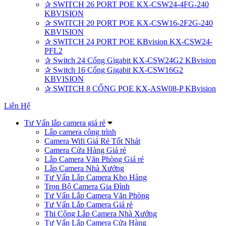
✰
SWITCH 26 PORT POE KX-CSW24-4FG-240
KBVISION
✰
SWITCH 20 PORT POE KX-CSW16-2F2G-240
KBVISION
✰
SWITCH 24 PORT POE KBvision KX-CSW24-
PFL2
✰
Switch 24 Cổng Gigabit KX-CSW24G2 KBvision
✰
Switch 16 Cổng Gigabit KX-CSW16G2
KBVISION
✰
SWITCH 8 CỔNG POE KX-ASW08-P KBvision
Liên Hệ
Tư Vấn lắp camera giá rẻ
Lắp camera công trình
Camera Wifi Giá Rẻ Tốt Nhát
Camera Cửa Hàng Giá rẻ
Lắp Camera Văn Phòng Giá rẻ
Lắp Camera Nhà Xưởng
Tư Vấn Lắp Camera Kho Hàng
Trọn Bộ Camera Gia Đình
Tư Vấn Lắp Camera Văn Phòng
Tư Vấn Lắp Camera Giá rẻ
Thi Công Lắp Camera Nhà Xưởng
Tư Vấn Lắp Camera Cửa Hàng