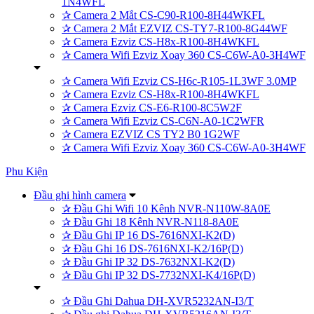
1N4WFL
✰
Camera 2 Mắt CS-C90-R100-8H44WKFL
✰
Camera 2 Mắt EZVIZ CS-TY7-R100-8G44WF
✰
Camera Ezviz CS-H8x-R100-8H4WKFL
✰
Camera Wifi Ezviz Xoay 360 CS-C6W-A0-3H4WF
✰
Camera Wifi Ezviz CS-H6c-R105-1L3WF 3.0MP
✰
Camera Ezviz CS-H8x-R100-8H4WKFL
✰
Camera Ezviz CS-E6-R100-8C5W2F
✰
Camera Wifi Ezviz CS-C6N-A0-1C2WFR
✰
Camera EZVIZ CS TY2 B0 1G2WF
✰
Camera Wifi Ezviz Xoay 360 CS-C6W-A0-3H4WF
Phu Kiện
Đầu ghi hình camera
✰
Đầu Ghi Wifi 10 Kênh NVR-N110W-8A0E
✰
Đầu Ghi 18 Kênh NVR-N118-8A0E
✰
Đầu Ghi IP 16 DS-7616NXI-K2(D)
✰
Đầu Ghi 16 DS-7616NXI-K2/16P(D)
✰
Đầu Ghi IP 32 DS-7632NXI-K2(D)
✰
Đầu Ghi IP 32 DS-7732NXI-K4/16P(D)
✰
Đầu Ghi Dahua DH-XVR5232AN-I3/T