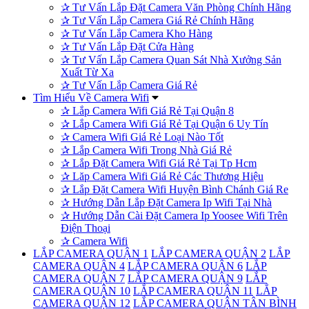
✰
Tư Vấn Lắp Đặt Camera Văn Phòng Chính Hãng
✰
Tư Vấn Lắp Camera Giá Rẻ Chính Hãng
✰
Tư Vấn Lắp Camera Kho Hàng
✰
Tư Vấn Lắp Đặt Cửa Hàng
✰
Tư Vấn Lắp Camera Quan Sát Nhà Xưởng Sản
Xuất Từ Xa
✰
Tư Vấn Lắp Camera Giá Rẻ
Tìm Hiểu Về Camera Wifi
✰
Lắp Camera Wifi Giá Rẻ Tại Quận 8
✰
Lắp Camera Wifi Giá Rẻ Tại Quận 6 Uy Tín
✰
Camera Wifi Giá Rẻ Loại Nào Tốt
✰
Lắp Camera Wifi Trong Nhà Giá Rẻ
✰
Lắp Đặt Camera Wifi Giá Rẻ Tại Tp Hcm
✰
Lăp Camera Wifi Giá Rẻ Các Thương Hiệu
✰
Lắp Đặt Camera Wifi Huyện Bình Chánh Giá Re
✰
Hướng Dẫn Lắp Đặt Camera Ip Wifi Tại Nhà
✰
Hướng Dẫn Cài Đặt Camera Ip Yoosee Wifi Trên
Điện Thoại
✰
Camera Wifi
LẮP CAMERA QUẬN 1
LẮP CAMERA QUẬN 2
LẮP
CAMERA QUẬN 4
LẮP CAMERA QUẬN 6
LẮP
CAMERA QUẬN 7
LẮP CAMERA QUẬN 9
LẮP
CAMERA QUẬN 10
LẮP CAMERA QUẬN 11
LẮP
CAMERA QUẬN 12
LẮP CAMERA QUẬN TÂN BÌNH