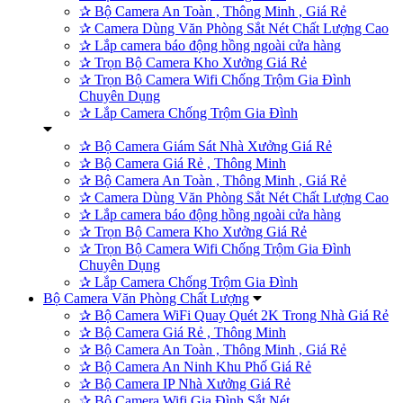
✰
Bộ Camera An Toàn , Thông Minh , Giá Rẻ
✰
Camera Dùng Văn Phòng Sắt Nét Chất Lượng Cao
✰
Lắp camera báo động hồng ngoài cửa hàng
✰
Trọn Bộ Camera Kho Xưởng Giá Rẻ
✰
Trọn Bộ Camera Wifi Chống Trộm Gia Đình
Chuyên Dụng
✰
Lắp Camera Chống Trộm Gia Đình
✰
Bộ Camera Giám Sát Nhà Xưởng Giá Rẻ
✰
Bộ Camera Giá Rẻ , Thông Minh
✰
Bộ Camera An Toàn , Thông Minh , Giá Rẻ
✰
Camera Dùng Văn Phòng Sắt Nét Chất Lượng Cao
✰
Lắp camera báo động hồng ngoài cửa hàng
✰
Trọn Bộ Camera Kho Xưởng Giá Rẻ
✰
Trọn Bộ Camera Wifi Chống Trộm Gia Đình
Chuyên Dụng
✰
Lắp Camera Chống Trộm Gia Đình
Bộ Camera Văn Phòng Chất Lượng
✰
Bộ Camera WiFi Quay Quét 2K Trong Nhà Giá Rẻ
✰
Bộ Camera Giá Rẻ , Thông Minh
✰
Bộ Camera An Toàn , Thông Minh , Giá Rẻ
✰
Bộ Camera An Ninh Khu Phố Giá Rẻ
✰
Bộ Camera IP Nhà Xưởng Giá Rẻ
✰
Bộ Camera Wifi Gia Đình Sắt Nét