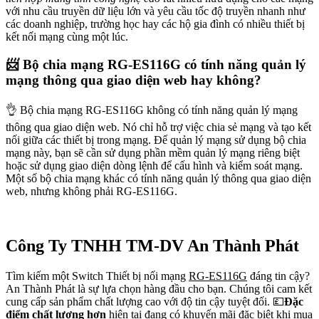
với nhu cầu truyền dữ liệu lớn và yêu cầu tốc độ truyền nhanh như
các doanh nghiệp, trường học hay các hộ gia đình có nhiều thiết bị
kết nối mạng cùng một lúc.
📨 Bộ chia mạng RG-ES116G có tính năng quản lý
mạng thông qua giao diện web hay không?
👌 Bộ chia mạng RG-ES116G không có tính năng quản lý mạng
thông qua giao diện web. Nó chỉ hỗ trợ việc chia sẻ mạng và tạo kết
nối giữa các thiết bị trong mạng. Để quản lý mạng sử dụng bộ chia
mạng này, bạn sẽ cần sử dụng phần mềm quản lý mạng riêng biệt
hoặc sử dụng giao diện dòng lệnh để cấu hình và kiểm soát mạng.
Một số bộ chia mạng khác có tính năng quản lý thông qua giao diện
web, nhưng không phải RG-ES116G.
Công Ty TNHH TM-DV An Thành Phát
Tìm kiếm một Switch Thiết bị nối mạng
RG-ES116G
đáng tin cậy?
An Thành Phát là sự lựa chọn hàng đầu cho bạn. Chúng tôi cam kết
cung cấp sản phẩm chất lượng cao với độ tin cậy tuyệt đối. 💷
Đặc
điểm chất lượng hơn
hiện tại đang có khuyến mãi đặc biệt khi mua