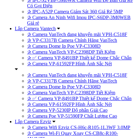
✰
IPC-S2VBP-5M0WR Camera Wifi Để Bàn Giá Rẻ
Có Gọi Điện
✰
IPC-A52P Camera Giám Sát 360 Giá Rẻ 5MP
✰
Camera An Ninh Wifi Imou IPC-S6DP-3M0WEB
Giá rẻ
Lắp Camera Vantech
✰
Camera VanTech đang khuyến mãi VPH-C518F
✰
VP-C3317B Camera Chính Hãng VanTech
✰
Camera Dome Ip Poe VP-C3308D
✰
Camera VanTech VP-C2398DP Tiết Kiệm
✰
✅ Camera VP-8491BP Thiêt kế Dome Chắc Chắn
✰
Camera VP-61592FP Hình Ảnh Sắc Nét
✰
Camera VanTech đang khuyến mãi VPH-C518F
✰
VP-C3317B Camera Chính Hãng VanTech
✰
Camera Dome Ip Poe VP-C3308D
✰
Camera VanTech VP-C2398DP Tiết Kiệm
✰
✅ Camera VP-8491BP Thiêt kế Dome Chắc Chắn
✰
Camera VP-61592FP Hình Ảnh Sắc Nét
✰
Camera VP-5230IP Độ phân Giải Cao
✰
Camera Poe VP-51590FP Chất Lượng Cao
Lắp Camera Ezviz
✰
Camera Wifi Ezviz CS-H6c-R105-1L3WF 3.0MP
✰
Camera Wi-Fi Quay Xoay CS-CB8c-R100-