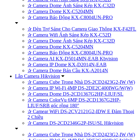
✰
Camera Dome Ánh Sáng Kép KX-C32D
✰
Camera Dome KX-C5204MN
✰
Camera Báo Động KX-C8004UN-PRO
✰
Đèn Trợ Sáng Cho Camera Giao Thông KX-F42FL
✰
Camera Wifi Ánh Sáng Kép KX-C52D
✰
Camera Dome Ánh Sáng Kép KX-C32D
✰
Camera Dome KX-C5204MN
✰
Camera Báo Động KX-C8004UN-PRO
✰
Camera AI KX-D5014MN-EAB Kbvision
✰
Camera IP Dome KX-D2014N-EAB
✰
Camera Dome Bán Cầu KX-A2014N
Lắp Camera Hikvision
✰
Camera Cube Trong Nhà DS-2CD2423G2-IW (W)
✰
Camera IP Wi-Fi 4MP DS-2DE2C400IWG/W(W)
✰
Camera Dome DS-2CD1367G2HP-LIUF/SL
✰
Camera ColorVu 6MP DS-2CD1367G2HP-
LIUF/SRB góc rộng 180°
✰
Camear WiFi DS-2CV2121G2-IDW E Đàm Thoại
2 Chiều
✰
Camera DS-2CD2346G2P-ISU/SL Hikvision
✰
Camera Cube Trong Nhà DS-2CD2423G2-IW (W)