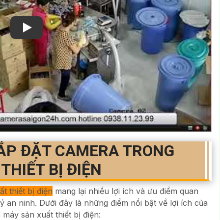
Xem video Lắp Đặt Camera Nhà Máy Sản Xuất Thiết
LẮP ĐẶT CAMERA TRONG
THIẾT BỊ ĐIỆN
 thiết bị điện
mang lại nhiều lợi ích và ưu điểm quan
ý an ninh. Dưới đây là những điểm nổi bật về lợi ích của
máy sản xuất thiết bị điện: