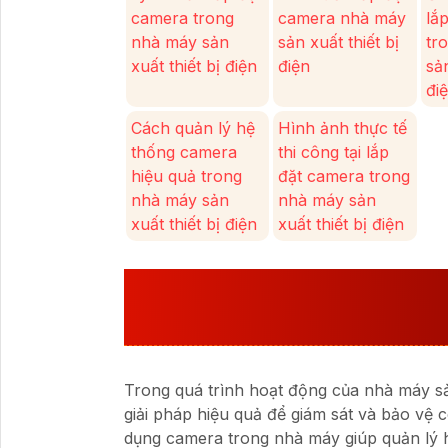
camera trong
camera nhà máy
lắ
nhà máy sản
sản xuất thiết bị
tr
xuất thiết bị điện
điện
sản
đi
Cách quản lý hệ
Hình ảnh thực tế
thống camera
thi công tại lắp
hiệu quả trong
đặt camera trong
nhà máy sản
nhà máy sản
xuất thiết bị điện
xuất thiết bị điện
LÝ DO CẦN LẮP ĐẶT
SẢN XUẤT THIẾT BỊ Đ
Trong quá trình hoạt động của nhà máy sản
giải pháp hiệu quả để giám sát và bảo vệ 
dụng camera trong nhà máy giúp quản lý h