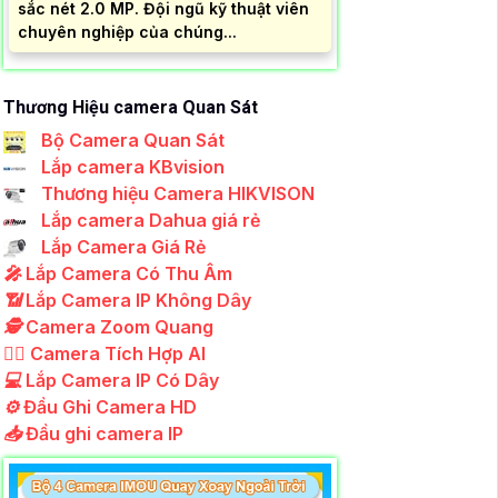
sắc nét 2.0 MP. Đội ngũ kỹ thuật viên
chuyên nghiệp của chúng...
Thương Hiệu camera Quan Sát
Bộ Camera Quan Sát
Lắp camera KBvision
Thương hiệu Camera HIKVISON
Lắp camera Dahua giá rẻ
Lắp Camera Giá Rẻ
️🎤️
Lắp Camera Có Thu Âm
📶
Lắp Camera IP Không Dây
🕵️
Camera Zoom Quang
🧛‍♀️
Camera Tích Hợp AI
💻
Lắp Camera IP Có Dây
⚙️
Đầu Ghi Camera HD
📥
Đầu ghi camera IP