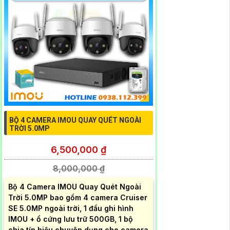
 Bị Điện
BỘ 4 CAMERA IMOU QUAY QUÉT NGOÀI
TRỜI 5.0MP
6,500,000 ₫
8,000,000 ₫
Bộ 4 Camera IMOU Quay Quét Ngoài
Trời 5.0MP bao gồm 4 camera Cruiser
SE 5.0MP ngoài trời, 1 đầu ghi hình
IMOU + ổ cứng lưu trữ 500GB, 1 bộ
chia tín hiệu chuyên dụng cho camera