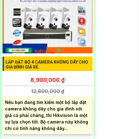
LẮP ĐẶT BỘ 4 CAMERA KHÔNG DÂY CHO
GIA ĐÌNH GIÁ RẺ.
8,900,000 ₫
12,800,000 ₫
Nếu bạn đang tìm kiếm một bộ lắp đặt
camera không dây cho gia đình với
giá cả phải chăng, thì Hikvision là một
sự lựa chọn tốt. Bộ camera này không
chỉ có tính năng không dây...