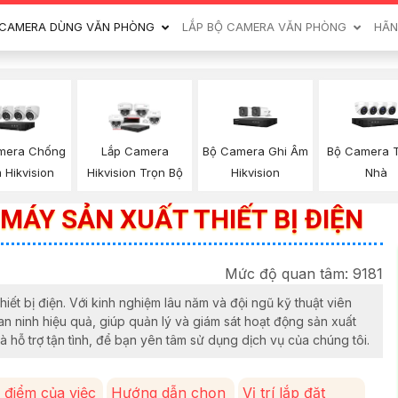
CAMERA DÙNG VĂN PHÒNG
LẮP BỘ CAMERA VĂN PHÒNG
HÃN
Bộ Camera Ghi Âm
Bộ Camera 
mera Chống
Lắp Camera
Hikvision
Nhà
 Hikvision
Hikvision Trọn Bộ
MÁY SẢN XUẤT THIẾT BỊ ĐIỆN
Mức độ quan tâm: 9181
ết bị điện. Với kinh nghiệm lâu năm và đội ngũ kỹ thuật viên
n ninh hiệu quả, giúp quản lý và giám sát hoạt động sản xuất
à hỗ trợ tận tình, để bạn yên tâm sử dụng dịch vụ của chúng tôi.
 điểm của việc
Hướng dẫn chọn
Vị trí lắp đặt