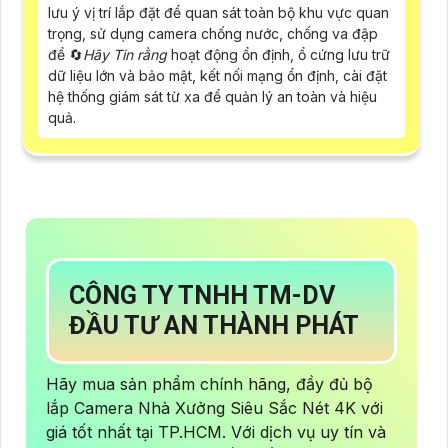
lưu ý vị trí lắp đặt để quan sát toàn bộ khu vực quan
trọng, sử dụng camera chống nước, chống va đập
để 🔄
Hãy Tin rằng
hoạt động ổn định, ổ cứng lưu trữ
dữ liệu lớn và bảo mật, kết nối mạng ổn định, cài đặt
hệ thống giám sát từ xa để quản lý an toàn và hiệu
quả.
CÔNG TY TNHH TM-DV
ĐẦU TƯ AN THÀNH PHÁT
Hãy mua sản phẩm chính hãng, đầy đủ bộ
lắp Camera Nhà Xưởng Siêu Sắc Nét 4K với
giá tốt nhất tại TP.HCM. Với dịch vụ uy tín và