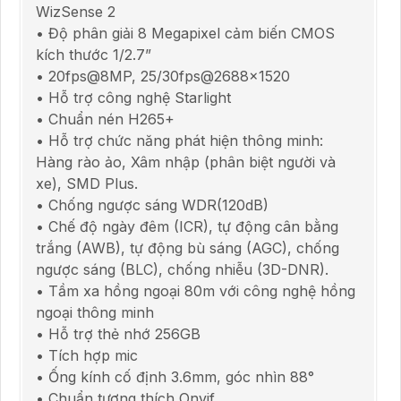
WizSense 2
• Độ phân giải 8 Megapixel cảm biến CMOS
kích thước 1/2.7”
• 20fps@8MP, 25/30fps@2688x1520
• Hỗ trợ công nghệ Starlight
• Chuẩn nén H265+
• Hỗ trợ chức năng phát hiện thông minh:
Hàng rào ảo, Xâm nhập (phân biệt người và
xe), SMD Plus.
• Chống ngược sáng WDR(120dB)
• Chế độ ngày đêm (ICR), tự động cân bằng
trắng (AWB), tự động bù sáng (AGC), chống
ngược sáng (BLC), chống nhiễu (3D-DNR).
• Tầm xa hồng ngoại 80m với công nghệ hồng
ngoại thông minh
• Hỗ trợ thẻ nhớ 256GB
• Tích hợp mic
• Ống kính cố định 3.6mm, góc nhìn 88°
• Chuẩn tương thích Onvif