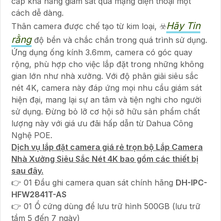
cấp khả năng giám sát qua mạng điện thoại một
cách dễ dàng.
Hãy Tin
Thân camera được chế tạo từ kim loại, ☣️
rằng
độ bền và chắc chắn trong quá trình sử dụng.
Ứng dụng ống kính 3.6mm, camera có góc quay
rộng, phù hợp cho việc lắp đặt trong những không
gian lớn như nhà xưởng. Với độ phân giải siêu sắc
nét 4K, camera này đáp ứng mọi nhu cầu giám sát
hiện đại, mang lại sự an tâm và tiện nghi cho người
sử dụng. Đừng bỏ lỡ cơ hội sở hữu sản phẩm chất
lượng này với giá ưu đãi hấp dẫn từ Dahua Công
Nghệ POE.
Dịch vụ lắp đặt camera giá rẻ trọn bộ Lắp Camera
Nhà Xưởng Siêu Sắc Nét 4K bao gồm các thiết bị
sau đây.
👉 01 Đầu ghi camera quan sát chính hãng
DH-IPC-
HFW2841T-AS
👉 01 Ổ cứng dùng để lưu trữ hình 500GB (lưu trữ
tầm 5 đến 7 ngày)