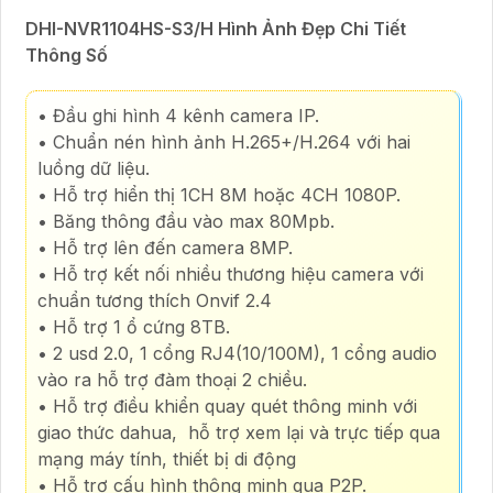
DHI-NVR1104HS-S3/H Hình Ảnh Đẹp Chi Tiết
Thông Số
• Đầu ghi hình 4 kênh camera IP.
• Chuẩn nén hình ảnh H.265+/H.264 với hai
luồng dữ liệu.
• Hỗ trợ hiển thị 1CH 8M hoặc 4CH 1080P.
• Băng thông đầu vào max 80Mpb.
• Hỗ trợ lên đến camera 8MP.
• Hỗ trợ kết nối nhiều thương hiệu camera với
chuẩn tương thích Onvif 2.4
• Hỗ trợ 1 ổ cứng 8TB.
• 2 usd 2.0, 1 cổng RJ4(10/100M), 1 cổng audio
vào ra hỗ trợ đàm thoại 2 chiều.
• Hỗ trợ điều khiển quay quét thông minh với
giao thức dahua, hỗ trợ xem lại và trực tiếp qua
mạng máy tính, thiết bị di động
• Hỗ trợ cấu hình thông minh qua P2P.