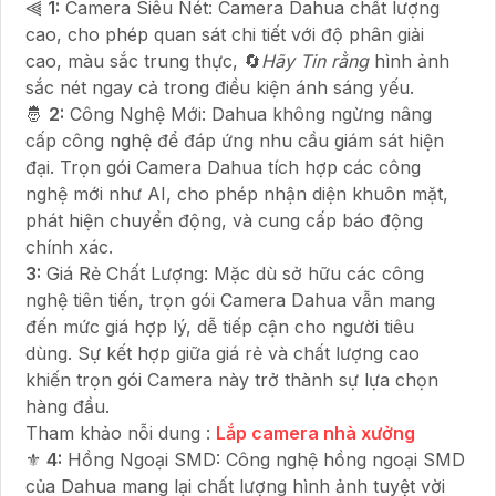
⫷
1:
Camera Siêu Nét: Camera Dahua chất lượng
cao, cho phép quan sát chi tiết với độ phân giải
cao, màu sắc trung thực, 🔄
Hãy Tin rằng
hình ảnh
sắc nét ngay cả trong điều kiện ánh sáng yếu.
🤴
2:
Công Nghệ Mới: Dahua không ngừng nâng
cấp công nghệ để đáp ứng nhu cầu giám sát hiện
đại. Trọn gói Camera Dahua tích hợp các công
nghệ mới như AI, cho phép nhận diện khuôn mặt,
phát hiện chuyển động, và cung cấp báo động
chính xác.
3:
Giá Rẻ Chất Lượng: Mặc dù sở hữu các công
nghệ tiên tiến, trọn gói Camera Dahua vẫn mang
đến mức giá hợp lý, dễ tiếp cận cho người tiêu
dùng. Sự kết hợp giữa giá rẻ và chất lượng cao
khiến trọn gói Camera này trở thành sự lựa chọn
hàng đầu.
Tham khảo nỗi dung :
Lắp camera nhà xưởng
⚜️
4:
Hồng Ngoại SMD: Công nghệ hồng ngoại SMD
của Dahua mang lại chất lượng hình ảnh tuyệt vời