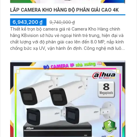
LẮP CAMERA KHO HÀNG ĐỘ PHÂN GIẢI CAO 4K
6,943,200 ₫
9,740,000 ₫
Thiết kế trọn bộ camera giá rẻ Camera Kho Hàng chính
hãng KBvision sở hữu vẻ ngoại hình trẻ trung, hiện đại và
chất lượng với độ phân giải cao lên đến 8.0 MP, nắp kính
chống bức xạ UV, vận hành ổn định. Công nghệ mới luôn
được ứng dụng trong từng chi tiết của sản phẩm, giúp
hình ảnh màu sắc sáng đẹp, rõ nét