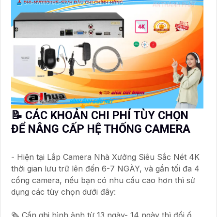
📝 CÁC KHOẢN CHI PHÍ TÙY CHỌN
ĐỂ NÂNG CẤP HỆ THỐNG CAMERA
- Hiện tại Lắp Camera Nhà Xưởng Siêu Sắc Nét 4K
thời gian lưu trữ lên đến 6-7 NGÀY, và gắn tối đa 4
cổng camera, nếu bạn có nhu cầu cao hơn thì sử
dụng các tùy chọn dưới đây:
🗞 Cần ghi hình ảnh từ 13 ngày- 14 ngày thì đổi ổ