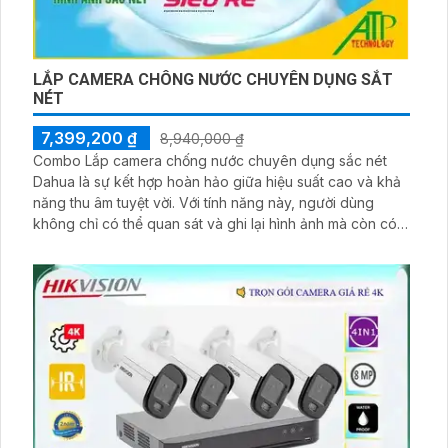
LẮP CAMERA CHÔNG NƯỚC CHUYÊN DỤNG SẮT
NÉT
7,399,200 ₫
8,940,000 ₫
Combo Lắp camera chống nước chuyên dụng sắc nét
Dahua là sự kết hợp hoàn hảo giữa hiệu suất cao và khả
năng thu âm tuyệt vời. Với tính năng này, người dùng
không chỉ có thể quan sát và ghi lại hình ảnh mà còn có
thể thu âm âm thanh trong khu vực giám sát. Điểm đáng
chú ý khác của Combo này chính là thương hiệu Dahua -
một thương hiệu việt được đánh giá cao về chất lượng