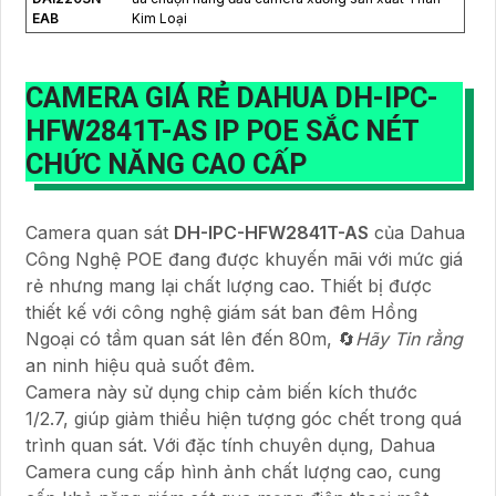
EAB
Kim Loại
CAMERA GIÁ RẺ DAHUA
DH-IPC-
HFW2841T-AS
IP POE SẮC NÉT
CHỨC NĂNG CAO CẤP
Camera quan sát
DH-IPC-HFW2841T-AS
của Dahua
Công Nghệ POE đang được khuyến mãi với mức giá
rẻ nhưng mang lại chất lượng cao. Thiết bị được
thiết kế với công nghệ giám sát ban đêm Hồng
Ngoại có tầm quan sát lên đến 80m, 🔄
Hãy Tin rằng
an ninh hiệu quả suốt đêm.
Camera này sử dụng chip cảm biến kích thước
1/2.7, giúp giảm thiểu hiện tượng góc chết trong quá
trình quan sát. Với đặc tính chuyên dụng, Dahua
Camera cung cấp hình ảnh chất lượng cao, cung