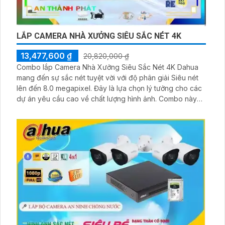
LẮP CAMERA NHÀ XƯỞNG SIÊU SẮC NÉT 4K
13,477,600 ₫
20,820,000 ₫
Combo lắp Camera Nhà Xưởng Siêu Sắc Nét 4K Dahua
mang đến sự sắc nét tuyệt vời với độ phân giải Siêu nét
lên đến 8.0 megapixel. Đây là lựa chọn lý tưởng cho các
dự án yêu cầu cao về chất lượng hình ảnh. Combo này
cung cấp nhiều mẫu mã đa dạng, phong phú để phù hợp
với mọi nhu cầu của khách hàng