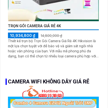
TRỌN GÓI CAMERA GIÁ RẺ 4K
10,934,800 ₫
14,800,000 ₫
Thiết kế trọn bộ Trọn Gói Camera Giá Rẻ 4K Hikvision là
một lựa chọn tuyệt vời để bảo vệ và giám sát ngôi nhà
hoặc văn phòng của bạn. Với mẫu mã phong phú đa
dạng, bạn có thể chọn từ nhiều loại camera phù hợp với
nhu cầu của mình. Camera trong trọn bộ được trang bị
công nghệ 8.0 MP, cho chất lượng hình ảnh rõ nét và sắc
nét
CAMERA WIFI KHÔNG DÂY GIÁ RẺ