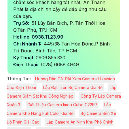
chăm sóc khách hàng tốt nhất, An Thành
Phát là địa chỉ tin cậy để đáp ứng nhu cầu
của bạn.
Trụ Sở:
51 Lũy Bán Bích, P. Tân Thới Hòa,
Q.Tân Phú, TP.HCM
Hotline: 0938.11.23.99
Chi Nhánh 1:
445/38 Tân Hòa Đông,P Bình
Trị Đông, Bình Tân, TP HCM
Kỹ Thuật:
0906.855.330
Điện Thoại:
(028) 6688.4949
Thông Tin:
Hướng Dẫn Cài Đặt Xem Camera Hikvision
Cho Điện Thoại
Lắp Đặt Trọn Bộ Camera Giá Rẻ
Lắp
Camera Giám Sát Khu Công Nghiệp
Công Ty Lắp Camera
Quận 3
Giới Thiệu Camera Imou Cube C22EP
Lắp
Camera Kho Hàng Full Color Giá Rẻ
Bộ Camera Bến Xe
Độ Phân Giải Cao
Lắp Camera An Ninh Khu Phố Chính