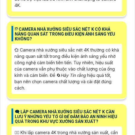
4K.
⁉️ CAMERA NHÀ XƯỞNG SIÊU SẮC NÉT K CÓ KHẢ
NĂNG QUAN SÁT TRONG ĐIỀU KIỆN ÁNH SÁNG YẾU
KHÔNG?
💞 Camera nhà xưởng siêu sắc nét 4K thường có khả
năng quan sát tốt trong điều kiện ánh sáng yếu nhờ
công nghệ cảm biến tiên tiến. Tuy nhiên, hiệu suất
của camera vẫn phụ thuộc vào chất lượng của ống
kính và cảm biến. Để 🔄
Hãy Tin rằng
hiệu quả tốt,
bạn nên chọn camera chất lượng và cài đặt đúng
cách.
🗨️ LẮP CAMERA NHÀ XƯỞNG SIÊU SẮC NÉT K CẦN
LƯU Ý NHỮNG YẾU TỐ GÌ ĐỂ ĐẢM BẢO AN NINH HIỆU
QUẢ TRONG KHU VỰC XƯỞNG SẢN XUẤT?
🙆‍♀️ Khi lắp camera 4K trong nhà xưởng sản xuất, cần