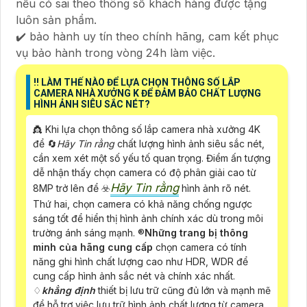
nếu có sai theo thông số khách hàng được tặng
luôn sản phẩm.
✔️ bảo hành uy tín theo chính hãng, cam kết phục
vụ bảo hành trong vòng 24h làm việc.
‼️ LÀM THẾ NÀO ĐỂ LỰA CHỌN THÔNG SỐ LẮP
CAMERA NHÀ XƯỞNG K ĐỂ ĐẢM BẢO CHẤT LƯỢNG
HÌNH ẢNH SIÊU SẮC NÉT?
👸 Khi lựa chọn thông số lắp camera nhà xưởng 4K
để 🔄
Hãy Tin rằng
chất lượng hình ảnh siêu sắc nét,
cần xem xét một số yếu tố quan trọng. Điểm ấn tượng
dễ nhận thấy chọn camera có độ phân giải cao từ
Hãy Tin rằng
8MP trở lên để ☣️
hình ảnh rõ nét.
Thứ hai, chọn camera có khả năng chống ngược
sáng tốt để hiển thị hình ảnh chính xác dù trong môi
trường ánh sáng mạnh. ®️
Những trang bị thông
minh của hãng cung cấp
chọn camera có tính
năng ghi hình chất lượng cao như HDR, WDR để
cung cấp hình ảnh sắc nét và chính xác nhất.
♢
khẳng định
thiết bị lưu trữ cũng đủ lớn và mạnh mẽ
để hỗ trợ việc lưu trữ hình ảnh chất lượng từ camera