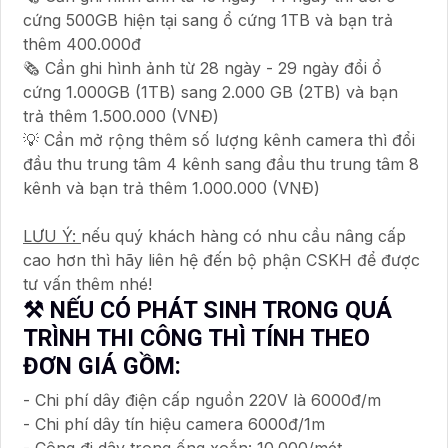
cứng 500GB hiện tại sang ổ cứng 1TB và bạn trả
thêm 400.000đ
🗞 Cần ghi hình ảnh từ 28 ngày - 29 ngày đổi ổ
cứng 1.000GB (1TB) sang 2.000 GB (2TB) và bạn
trả thêm 1.500.000 (VNĐ)
💡 Cần mở rộng thêm số lượng kênh camera thì đổi
đầu thu trung tâm 4 kênh sang đầu thu trung tâm 8
kênh và bạn trả thêm 1.000.000 (VNĐ)
LƯU Ý:
nếu quý khách hàng có nhu cầu nâng cấp
cao hơn thì hãy liên hệ đến bộ phận CSKH để được
tư vấn thêm nhé!
⚒ NẾU CÓ PHÁT SINH TRONG QUÁ
TRÌNH THI CÔNG THÌ TÍNH THEO
ĐƠN GIÁ GỒM:
- Chi phí dây điện cấp nguồn 220V là 6000đ/m
- Chi phí dây tín hiệu camera 6000đ/1m
- Công đi dây trong ống xoắn: 10.000/mét