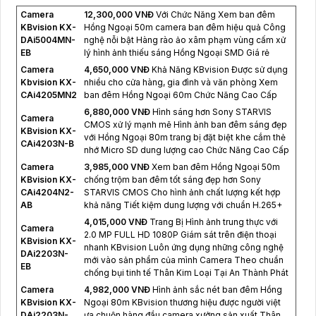
Camera
12,300,000 VNĐ
Với Chức Năng Xem ban đêm
KBvision KX-
Hồng Ngoại 50m camera ban đêm hiệu quả Công
DAi5004MN-
nghệ nỗi bật Hàng rào ảo xâm phạm vùng cấm xử
EB
lý hình ảnh thiếu sáng Hồng Ngoại SMD Giá rẻ
Camera
4,650,000 VNĐ
Khả Năng KBvision Được sử dụng
Kbvision KX-
nhiều cho cửa hàng, gia đình và văn phòng Xem
CAi4205MN2
ban đêm Hồng Ngoại 60m Chức Năng Cao Cấp
6,880,000 VNĐ
Hình sáng hơn Sony STARVIS
Camera
CMOS xử lý mạnh mẽ Hình ảnh ban đêm sáng đẹp
KBvision KX-
với Hồng Ngoại 80m trang bị đặt biệt khe cắm thẻ
CAi4203N-B
nhớ Micro SD dung lượng cao Chức Năng Cao Cấp
Camera
3,985,000 VNĐ
Xem ban đêm Hồng Ngoại 50m
KBvision KX-
chống trộm ban đêm tốt sáng đẹp hơn Sony
CAi4204N2-
STARVIS CMOS Cho hình ảnh chất lượng kết hợp
AB
khả năng Tiết kiệm dung lượng với chuẩn H.265+
4,015,000 VNĐ
Trang Bị Hình ảnh trung thực với
Camera
2.0 MP FULL HD 1080P Giám sát trên điện thoại
KBvision KX-
nhanh KBvision Luôn ứng dụng những công nghệ
DAi2203N-
mới vào sản phẩm của mình Camera Theo chuẩn
EB
chống bụi tinh tế Thân Kim Loại Tại An Thành Phát
Camera
4,982,000 VNĐ
Hình ảnh sắc nét ban đêm Hồng
KBvision KX-
Ngoại 80m KBvision thương hiệu được người việt
DAi2203N-
ưa chuộn hàng đầu camera xưởng sản xuất Thân