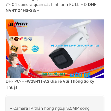
👉 04 camera quan sát hình ảnh FULL HD
DHI-
NVR1104HS-S3/H
DH-IPC-HFW2841T-AS Giá rẻ Với Thông Số kỹ
Thuật
• Camera IP thân hồng ngoại 8.0MP dòng