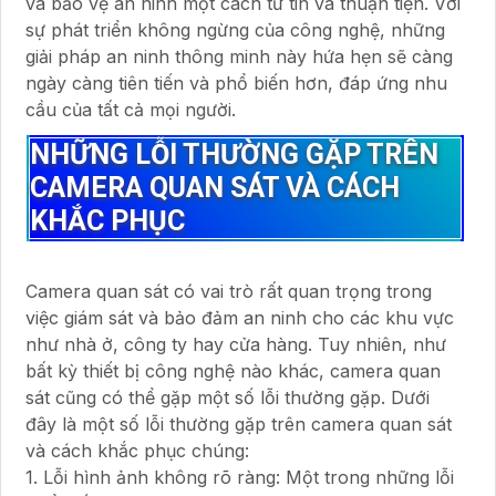
và bảo vệ an ninh một cách tư tin và thuận tiện. Với
sự phát triển không ngừng của công nghệ, những
giải pháp an ninh thông minh này hứa hẹn sẽ càng
ngày càng tiên tiến và phổ biến hơn, đáp ứng nhu
cầu của tất cả mọi người.
NHỮNG LỖI THƯỜNG GẶP TRÊN
CAMERA QUAN SÁT VÀ CÁCH
KHẮC PHỤC
Camera quan sát có vai trò rất quan trọng trong
việc giám sát và bảo đảm an ninh cho các khu vực
như nhà ở, công ty hay cửa hàng. Tuy nhiên, như
bất kỳ thiết bị công nghệ nào khác, camera quan
sát cũng có thể gặp một số lỗi thường gặp. Dưới
đây là một số lỗi thường gặp trên camera quan sát
và cách khắc phục chúng:
1. Lỗi hình ảnh không rõ ràng: Một trong những lỗi