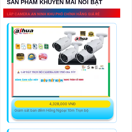
SẢN PHẨM KHUYỄN MÃI NỔI BẬT
LẮP CAMERA AN NINH KHU PHỐ CHÍNH HÃNG GIÁ RẺ
4,328,000 VNĐ
Giám sát ban đêm Hồng Ngoại 10m Trọn bộ