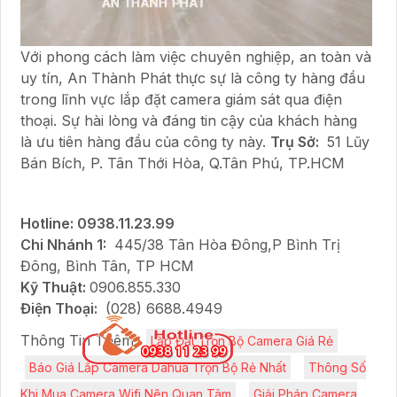
Với phong cách làm việc chuyên nghiệp, an toàn và
uy tín, An Thành Phát thực sự là công ty hàng đầu
trong lĩnh vực lắp đặt camera giám sát qua điện
thoại. Sự hài lòng và đáng tin cậy của khách hàng
là ưu tiên hàng đầu của công ty này.
Trụ Sở:
51 Lũy
Bán Bích, P. Tân Thới Hòa, Q.Tân Phú, TP.HCM
Hotline: 0938.11.23.99
Chi Nhánh 1:
445/38 Tân Hòa Đông,P Bình Trị
Đông, Bình Tân, TP HCM
Kỹ Thuật:
0906.855.330
Điện Thoại:
(028) 6688.4949
Thông Tin Thêm:
Lắp Đặt Trọn Bộ Camera Giá Rẻ
Báo Giá Lắp Camera Dahua Trọn Bộ Rẻ Nhất
Thông Số
Khi Mua Camera Wifi Nên Quan Tâm
Giải Pháp Camera