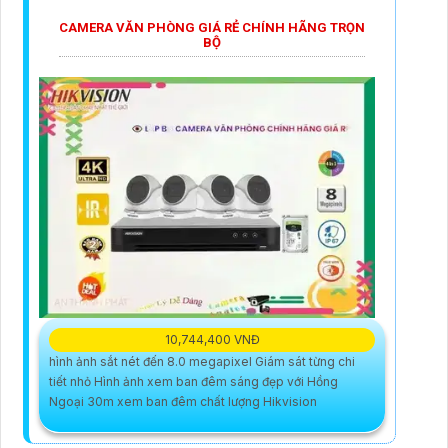
CAMERA VĂN PHÒNG GIÁ RẺ CHÍNH HÃNG TRỌN
BỘ
10,744,400 VNĐ
hình ảnh sắt nét đến 8.0 megapixel Giám sát từng chi
tiết nhỏ Hình ảnh xem ban đêm sáng đẹp với Hồng
Ngoại 30m xem ban đêm chất lượng Hikvision