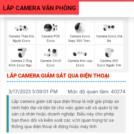
LẮP CAMERA VĂN PHÒNG
Camera Ezviz
Camera Ezviz Giá
Camera Theo Dỏi
Camera POE
Xoay 360 Trong
Rẻ
Người Ezviz
Ezviz
Nhà
Camera 2 Ống
Camera 360
Camera Onvif
Camera Kim Loại
Kính Ezviz Ngoài
Ezviz Ngoài Trời
Ezviz
Ezviz
Trời
LẮP CAMERA GIÁM SÁT QUA ĐIỆN THOẠI
3/17/2023 5:09:01 PM
Mức độ quan tâm: 40274
Lắp camera giám sát qua điện thoại là một giải pháp an
ninh hiện đại và tiện lợi cho việc giám sát và quản lý tài
sản cá nhân hoặc doanh nghiệp. Điều này cho phép
bạn theo dõi và kiểm soát các vị trí quan trọng từ xa
thông qua điện thoại di động hoặc máy tính