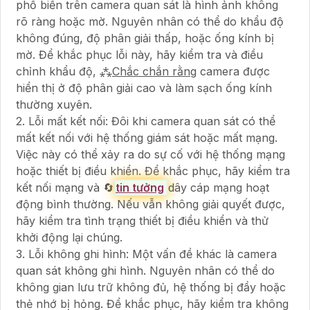
phổ biến trên camera quan sát là hình ảnh không
rõ ràng hoặc mờ. Nguyên nhân có thể do khẩu độ
không đúng, độ phân giải thấp, hoặc ống kính bị
mờ. Để khắc phục lỗi này, hãy kiểm tra và điều
chỉnh khẩu độ, ⁂
Chắc chắn rằng
camera được
hiển thị ở độ phân giải cao và làm sạch ống kính
thường xuyên.
2. Lỗi mất kết nối: Đôi khi camera quan sát có thể
mất kết nối với hệ thống giám sát hoặc mất mạng.
Việc này có thể xảy ra do sự cố với hệ thống mạng
hoặc thiết bị điều khiển. Để khắc phục, hãy kiểm tra
kết nối mạng và 🔄
tin tưởng
dây cáp mạng hoạt
động bình thường. Nếu vẫn không giải quyết được,
hãy kiểm tra tình trạng thiết bị điều khiển và thử
khởi động lại chúng.
3. Lỗi không ghi hình: Một vấn đề khác là camera
quan sát không ghi hình. Nguyên nhân có thể do
không gian lưu trữ không đủ, hệ thống bị đầy hoặc
thẻ nhớ bị hỏng. Để khắc phục, hãy kiểm tra không