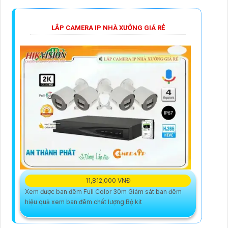
LẮP CAMERA IP NHÀ XƯỞNG GIÁ RẺ
11,812,000 VNĐ
Xem được ban đêm Full Color 30m Giám sát ban đêm
hiệu quả xem ban đêm chất lượng Bộ kit