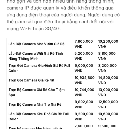
nhỏ gọn và tích hợp nhiều tính năng thông minh,
camera IP được quản lý và điều khiển thông qua
ứng dụng điện thoại của người dùng. Người dùng có
thể giám sát qua điện thoại bằng cách kết nối với
mạng Wi-Fi hoặc 3G/4G.
7,800,000
10,200,000
Lắp Đặt Camera Nhà Vườn Giá Rẻ
VNĐ
VNĐ
Lắp Đặt Camera Wifi Giá Rẻ Tính
5,200,000
8,100,000
Năng Thông Minh
VNĐ
VNĐ
Trọn Gói Camera Gia Đình Giá Rẻ Full
6,000,000
8,200,000
Color
VNĐ
VNĐ
10,934,800
14,800,000
Trọn Gói Camera Giá Rẻ 4K
VNĐ
VNĐ
Trọn Bộ Camera Giá Rẻ Cho Tiệm
10,744,000
13,000,000
Spa
VNĐ
VNĐ
8,802,800
12,500,000
Trọn Bộ Camera Nhà Trọ Giá Rẻ
VNĐ
VNĐ
Lắp Đặt Camera Khu Phố Giá Rẻ Full
8,200,000
10,600,000
Color
VNĐ
VNĐ
7,600,000
9,500,000
Trọn bộ camera kho hàng giá rẻ