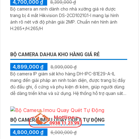
BỘ CAMERA GIÁM SÁT NHÀ XƯỞNG GIÁ RẺ
4,700,000 ₫
8,399,000 ₫
Bộ camera an ninh dành cho nhà xưởng giá rẻ được
trang bị 4 mắt Hikvision DS-2CD1021G1-I mang lại hình
ảnh rõ nét với độ phân giải 2MP. Chuẩn nén hình ảnh
H.265+/H.265/H