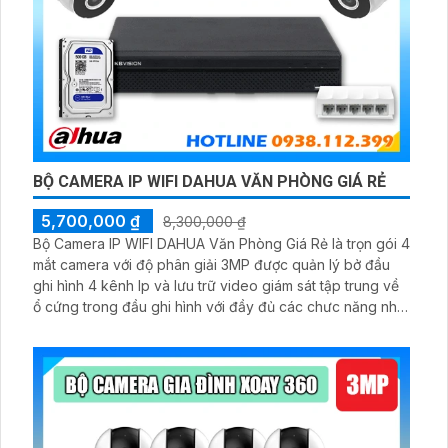
BỘ CAMERA IP WIFI DAHUA VĂN PHÒNG GIÁ RẺ
5,700,000 ₫
8,300,000 ₫
Bộ Camera IP WIFI DAHUA Văn Phòng Giá Rẻ là trọn gói 4
mắt camera với độ phân giải 3MP được quản lý bở đầu
ghi hình 4 kênh Ip và lưu trữ video giám sát tập trung về
ổ cứng trong đầu ghi hình với đầy đủ các chưc năng như
AI Phát hiện chuyển động, đàm thoại âm thanh 2 chiều và
giám sát có màu vào ban đêm