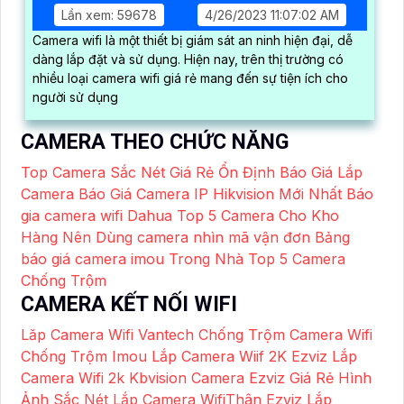
Lần xem: 59678
4/26/2023 11:07:02 AM
Camera wifi là một thiết bị giám sát an ninh hiện đại, dễ
dàng lắp đặt và sử dụng. Hiện nay, trên thị trường có
nhiều loại camera wifi giá rẻ mang đến sự tiện ích cho
người sử dụng
CAMERA THEO CHỨC NĂNG
Top Camera Sắc Nét Giá Rẻ Ổn Định
Báo Giá Lắp
Camera
Báo Giá Camera IP Hikvision Mới Nhất
Báo
gia camera wifi Dahua
Top 5 Camera Cho Kho
Hàng Nên Dùng
camera nhìn mã vận đơn
Bảng
báo giá camera imou Trong Nhà
Top 5 Camera
Chống Trộm
CAMERA KẾT NỐI WIFI
Lăp Camera Wifi Vantech Chống Trộm
Camera Wifi
Chống Trộm Imou
Lắp Camera Wiif 2K Ezviz
Lắp
Camera Wifi 2k Kbvision
Camera Ezviz Giá Rẻ Hình
Ảnh Sắc Nét
Lắp Camera WifiThân Ezviz
Lắp