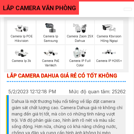
LẮP CAMERA VĂN PHÒNG
Camera Ip
Camera Ip POE
Camera Zoom 25X
Camera Kbvision
Samsung
Hikvision
Dahua
Hồng Ngoại
Camera PoE
Camera Ip 3k
Camera IP Full
Camera IP H265+
Vantech
Color
LẮP CAMERA DAHUA GIÁ RẺ CÓ TỐT KHÔNG
5/2/2023 12:12:18 PM
Mức độ quan tâm: 25262
Dahua là một thương hiệu nổi tiếng về lắp đặt camera
giám sát chất lượng cao. Camera Dahua giá rẻ không chỉ
mang đến giá trị tốt, mà còn có những tính năng vượt
trội. Với độ phân giải cao, hình ảnh rõ nét và màu sắc
sống động. Hơn nữa, chúng có khả năng chống nước,
chống va đập và cung cấp hình ảnh không bị méo