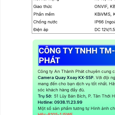
Giao thức
ONVIF, KB
Phần mềm
KBiVMS, K
Chống nước
IP66 (ngoà
Điện áp
DC 12V/1.
CÔNG TY TNHH TM-
PHÁT
Công ty An Thành Phát chuyên cung cấ
Camera Quay Xoay KX-S5P
. Với đội 
mang đến cho bạn dịch vụ tốt nhất. Hã
sóc khách hàng đầy đủ.
Trụ Sở:
51 Lũy Bán Bích, P. Tân Thới
Hotline: 0938.11.23.99
Một số sản phẩm tương tự Hình ảnh chấ
H6c-R105-1J5WF