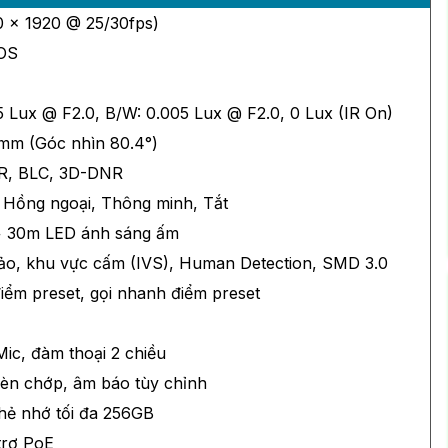
 × 1920 @ 25/30fps)
MOS
5 Lux @ F2.0, B/W: 0.005 Lux @ F2.0, 0 Lux (IR On)
mm (Góc nhìn 80.4°)
R, BLC, 3D-DNR
, Hồng ngoại, Thông minh, Tắt
+ 30m LED ánh sáng ấm
ảo, khu vực cấm (IVS), Human Detection, SMD 3.0
điểm preset, gọi nhanh điểm preset
ic, đàm thoại 2 chiều
đèn chớp, âm báo tùy chỉnh
hẻ nhớ tối đa 256GB
trợ PoE