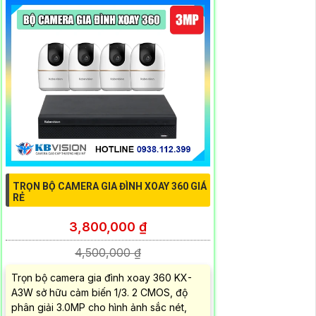
TRỌN BỘ CAMERA GIA ĐÌNH XOAY 360 GIÁ
RẺ
3,800,000 ₫
4,500,000 ₫
Trọn bộ camera gia đình xoay 360 KX-
A3W sở hữu cảm biến 1/3. 2 CMOS, độ
phân giải 3.0MP cho hình ảnh sắc nét,