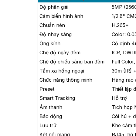
Độ phân giải
5MP (2560
Cảm biến hình ảnh
1/2.8" C
Chuẩn nén
H.265+
Độ nhạy sáng
Color: 0.0
Ống kính
Cố định 4
Chế độ ngày đêm
ICR, DWD
Chế độ chiếu sáng ban đêm
Full Color
Tầm xa hồng ngoại
30m (IR) 
Chức năng thông minh
Hàng rào 
Preset
Thiết lập 
Smart Tracking
Hỗ trợ
Âm thanh
Tích hợp M
Báo động
Còi hú + 
Lưu trữ
Khe cắm t
Kết nối mạng
RJ45, hỗ 