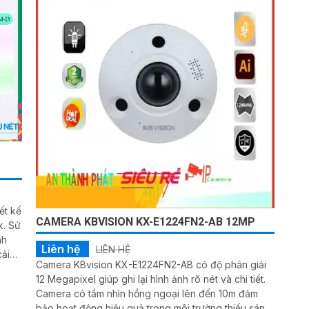
ết kế
CAMERA KBVISION KX-E1224FN2-AB 12MP
Sử
nh
Liên hệ
LIÊN HỆ
ải
Camera KBvision KX-E1224FN2-AB có độ phân giải
12 Megapixel giúp ghi lại hình ảnh rõ nét và chi tiết.
Camera có tầm nhìn hồng ngoại lên đến 10m đảm
bảo hoạt động hiệu quả trong môi trường thiếu sáng