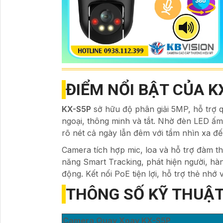
ĐIỂM NỔI BẬT CỦA K
KX-S5P
sở hữu độ phân giải 5MP, hỗ trợ 
ngoại, thông minh và tắt. Nhờ đèn LED ấ
rõ nét cả ngày lẫn đêm với tầm nhìn xa đ
Camera tích hợp mic, loa và hỗ trợ đàm th
năng Smart Tracking, phát hiện người, hà
động. Kết nối PoE tiện lợi, hỗ trợ thẻ nh
THÔNG SỐ KỸ THUẬT
Camera Quay Xoay KX-S5P