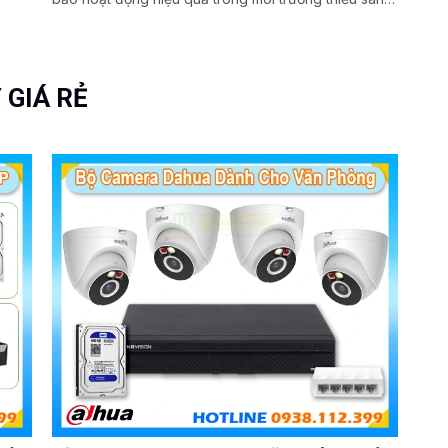
chất lượng hình ảnh sắc nét giúp người dùng dễ
dàng quan sát và kiểm tra lại các video ghi lại được
một cách dễ dàng.
 GIÁ RẺ