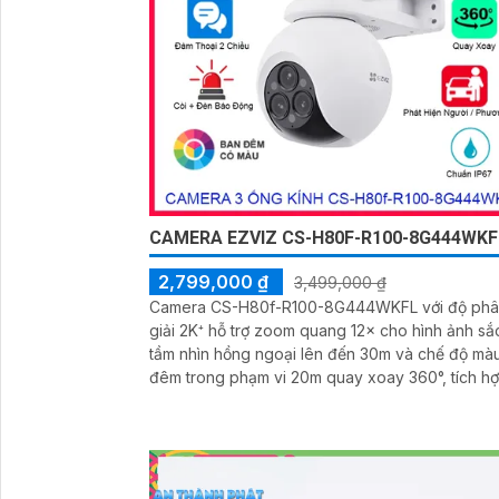
CAMERA EZVIZ CS-H80F-R100-8G444WKF
2,799,000 ₫
3,499,000 ₫
Camera CS-H80f-R100-8G444WKFL với độ ph
giải 2K⁺ hỗ trợ zoom quang 12× cho hình ảnh sắ
tầm nhìn hồng ngoại lên đến 30m và chế độ mà
đêm trong phạm vi 20m quay xoay 360°, tích h
đàm thoại hai chiều, còi báo động và đèn chớp,
camera giúp nâng cao an ninh hiệu quả. Đạt chuẩn
IP67 có khả năng chống bụi, nước, đảm bảo ho
động ổn định trong mọi điều kiện thời tiết