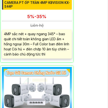
CAMERA PT ỐP TRẦN 4MP KBVISION KX-
S44P
5%-35%
Liên hệ
4MP sắc nét + quay ngang 345° – bao
quát chi tiết toàn không gian LED ấm +
hồng ngoại 30m – Full Color ban đêm linh
hoạt Còi hú + đèn chớp 10 âm tùy chỉnh –
cảnh báo chủ động tức thì