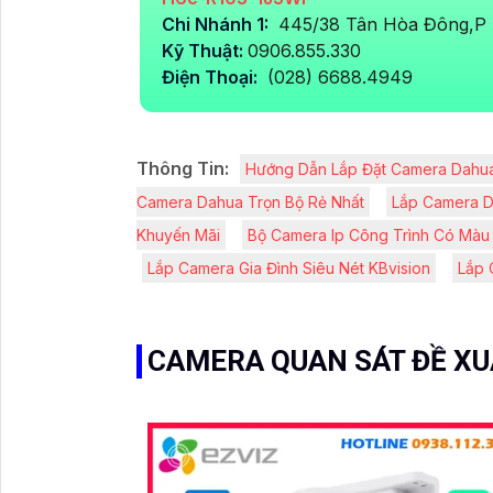
Chi Nhánh 1:
445/38 Tân Hòa Đông,P 
Kỹ Thuật:
0906.855.330
Điện Thoại:
(028) 6688.4949
Thông Tin:
Hướng Dẫn Lắp Đặt Camera Dahua
Camera Dahua Trọn Bộ Rẻ Nhất
Lắp Camera D
Khuyến Mãi
Bộ Camera Ip Công Trình Có Màu
Lắp Camera Gia Đình Siêu Nét KBvision
Lắp 
CAMERA QUAN SÁT ĐỀ X