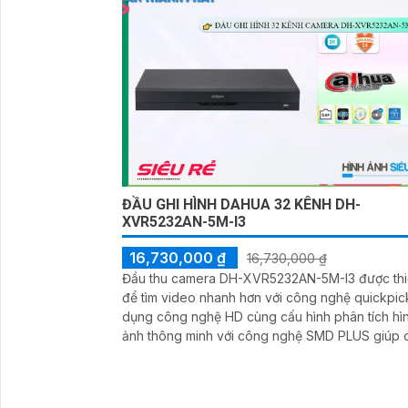
ĐẦU GHI HÌNH DAHUA 32 KÊNH DH-
XVR5232AN-5M-I3
16,730,000 ₫
16,730,000 ₫
Đầu thu camera DH-XVR5232AN-5M-I3 được thi
để tìm video nhanh hơn với công nghệ quickpick. 
dụng công nghệ HD cùng cấu hình phân tích hì
ảnh thông minh với công nghệ SMD PLUS giúp c
thiện hiệu suất xem và lưu trữ video.