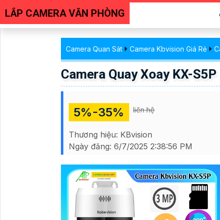
LẮP CAMERA VĂN PHÒNG
Camera Quan Sát
Camera Kbvision Giá Rẻ
C
Camera Quay Xoay KX-S5P
5%-35%
liên hệ
Thương hiệu:
KBvision
Ngày đăng:
6/7/2025 2:38:56 PM