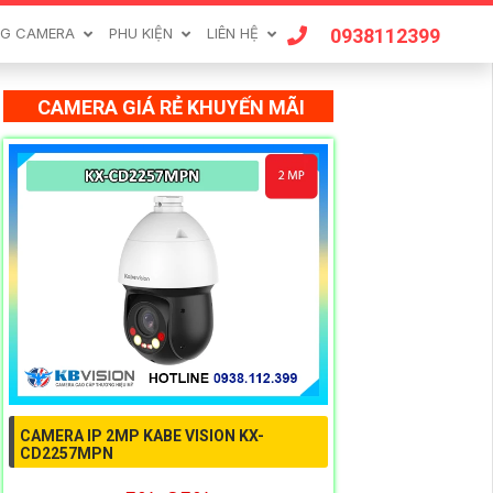
0938112399
G CAMERA
PHU KIỆN
LIÊN HỆ
CAMERA GIÁ RẺ KHUYẾN MÃI
CAMERA IP 2MP KABE VISION KX-
CD2257MPN