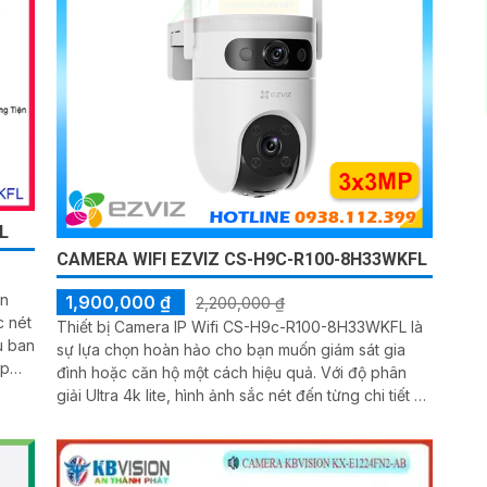
L
CAMERA WIFI EZVIZ CS-H9C-R100-8H33WKFL
ân
1,900,000 ₫
2,200,000 ₫
c nét
Thiết bị Camera IP Wifi CS-H9c-R100-8H33WKFL là
u ban
sự lựa chọn hoàn hảo cho bạn muốn giám sát gia
ợp
đình hoặc căn hộ một cách hiệu quả. Với độ phân
giải Ultra 4k lite, hình ảnh sắc nét đến từng chi tiết sẽ
được tái tạo chân thực. Đặc biệt, khả năng xem ban
ạt
đêm Full Color trong khoảng cách 30m giúp bạn
không bỏ lỡ bất kỳ chi tiết nào, ngay cả khi trời tối