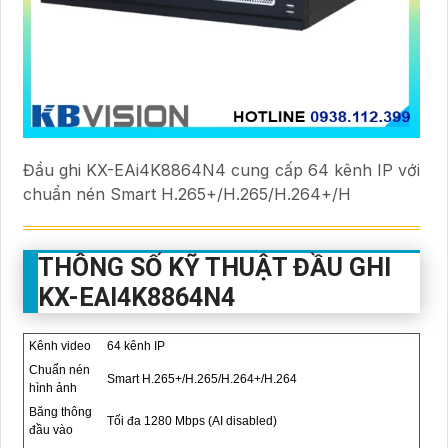
Đầu ghi KX-EAi4K8864N4 cung cấp 64 kênh IP với
chuẩn nén Smart H.265+/H.265/H.264+/H
THÔNG SỐ KỸ THUẬT ĐẦU GHI
KX-EAI4K8864N4
Kênh video
64 kênh IP
Chuẩn nén
Smart H.265+/H.265/H.264+/H.264
hình ảnh
Băng thông
Tối đa 1280 Mbps (AI disabled)
đầu vào