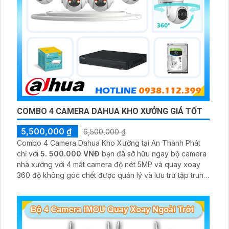
COMBO 4 CAMERA DAHUA KHO XƯỞNG GIÁ TỐT
5,500,000 ₫
6,500,000 ₫
Combo 4 Camera Dahua Kho Xưởng tại An Thành Phát
chỉ với
5. 500.000 VNĐ
bạn đã sỡ hữu ngay bộ camera
nhà xưởng với 4 mắt camera độ nét 5MP và quay xoay
360 độ không góc chết được quản lý và lưu trữ tập trung
về đầu ghi hình ổ cứng hỗ trợ xem qua tivi