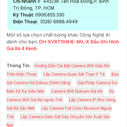
Chi Nhánh 1:
445/38 Tân Hòa Đông,P. Bình
Trị Đông, TP. HCM
Kỹ Thuật:
0906.855.330
Điện Thoại:
(028) 6688.4949
Một số lựa chọn chất lượng khác Công Nghệ AI
dành cho bạn:
DH-XVR7104HE-4KL-X Đầu Ghi Hình
Giá Rẻ 4 Kênh
Thông Tin:
Hướng Dẫn Cài Đặt Camera Wifi Giấu Kín
Trên Điện Thoại
Lắp Camera Quan Sát Trạm Y Tế
Báo
Giá Camera Hd Dahua Chính Hãng
Giải Pháp Camera Soi
Biển Số Xe Siêu Nét
Camera Wifi Ebitcam Giá Rẻ
Bộ
Camera Wifi Giá Rẻ ngoài Trời
Lắp Camera IP Kho Hàng
Giá Rẻ Sắc Nét
Lắp Camera Full Color Kbvision Ngoài
Trời
Lắp Camera Giám Sát Dây Chuyền Sản Xuất Sắc
Nét