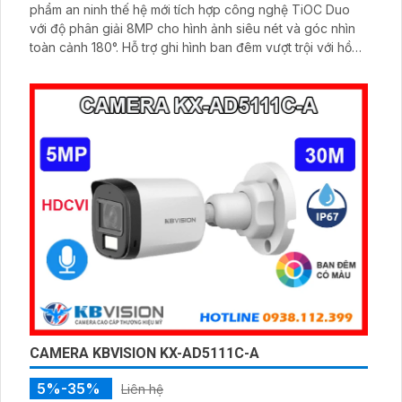
phẩm an ninh thế hệ mới tích hợp công nghệ TiOC Duo
với độ phân giải 8MP cho hình ảnh siêu nét và góc nhìn
toàn cảnh 180°. Hỗ trợ ghi hình ban đêm vượt trội với hồng
ngoại 25m, full color 20m, đàm thoại hai chiều rõ ràng,
cùng khe cắm thẻ nhớ 256GB đáp ứng nhu cầu lưu trữ
dài hạn, thiết kế chuẩn IP67 chống bụi nước, cấp nguồn
POE
CAMERA KBVISION KX-AD5111C-A
5%-35%
Liên hệ