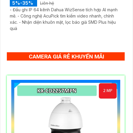
5%-35%
Liên hệ
- Đầu ghi IP 64 kênh Dahua WizSense tích hợp AI mạnh
mẽ. - Công nghệ AcuPick tìm kiếm video nhanh, chính
xác. - Nhận diện khuôn mặt, lọc báo giả SMD Plus hiệu
quả
CAMERA GIÁ RẺ KHUYẾN MÃI