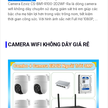
Camera Ezviz CS-BM1-R100-2D2WF-Ra là dòng camera
wifi không dây chuyên sử dụng giám sát trẻ em giúp các
bậc cha mẹ tiện lợi hơn trong việc trông nom, tiết kiệm
thời gian công sức. Với hình ảnh sắc nét Full Hd 1080P, hỗ
trợ quan sát ban đêm, đàm thoại 2 chiều và tính năng
phát hiện cảnh báo em bé rời khỏi nôi sẽ giúp bạn bảo
vệ con của mình từ xa dễ dàng
CAMERA WIFI KHÔNG DÂY GIÁ RẺ