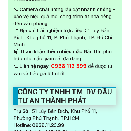
🔧
Camera chất lượng lắp đặt nhanh chóng
–
bảo vệ hiệu quả mọi công trình từ nhà riêng
đến văn phòng
📍
Địa chỉ trải nghiệm trực tiếp:
51 Lũy Bán
Bích, Khu phố 11, P. Phú Thạnh, TP. Hồ Chí
Minh
🛒
Tham khảo thêm nhiều mẫu Đầu Ghi
phù
hợp nhu cầu giám sát đa dạng
0938 112 399
📞
Liên hệ ngay:
để được tư
vấn và báo giá tốt nhất
CÔNG TY TNHH TM-DV ĐẦU
TƯ AN THÀNH PHÁT
Trụ Sở:
51 Lũy Bán Bích, Khu Phố 11,
Phường Phú Thạnh, TP.HCM
Hotline: 0938.11.23.99