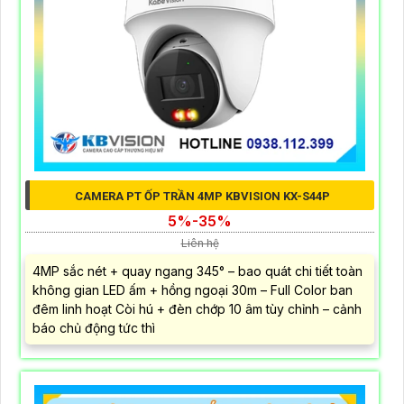
CAMERA PT ỐP TRẦN 4MP KBVISION KX-S44P
5%-35%
Liên hệ
4MP sắc nét + quay ngang 345° – bao quát chi tiết toàn
không gian LED ấm + hồng ngoại 30m – Full Color ban
đêm linh hoạt Còi hú + đèn chớp 10 âm tùy chỉnh – cảnh
báo chủ động tức thì