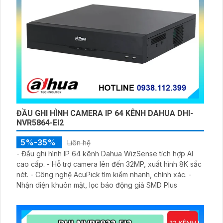
ĐẦU GHI HÌNH CAMERA IP 64 KÊNH DAHUA DHI-
NVR5864-EI2
5%-35%
Liên hệ
- Đầu ghi hình IP 64 kênh Dahua WizSense tích hợp AI
cao cấp. - Hỗ trợ camera lên đến 32MP, xuất hình 8K sắc
nét. - Công nghệ AcuPick tìm kiếm nhanh, chính xác. -
Nhận diện khuôn mặt, lọc báo động giả SMD Plus