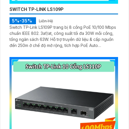
SWITCH TP-LINK LS109P
5%-35%
Liên Hệ
Switch TP-Link LS109P trang bị 8 cổng PoE 10/100 Mbps
chuẩn IEEE 802. 3af/at, công suất tối đa 30W mỗi cổng,
tổng ngân sách 63W. Hỗ trợ truyền dữ liệu & cấp nguồn
đến 250m ở chế độ mở rộng, tích hợp PoE Auto
Recovery, Isolation Mode, thiết kế vỏ kim loại bền và
Plug & Play dễ sử dụng.