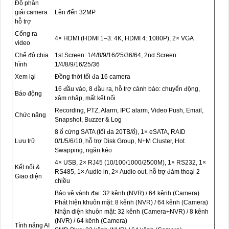
Độ phân
giải camera
Lên đến 32MP
hỗ trợ
Cổng ra
4× HDMI (HDMI 1–3: 4K, HDMI 4: 1080P), 2× VGA
video
Chế độ chia
1st Screen: 1/4/8/9/16/25/36/64, 2nd Screen:
hình
1/4/8/9/16/25/36
Xem lại
Đồng thời tối đa 16 camera
16 đầu vào, 8 đầu ra, hỗ trợ cảnh báo: chuyển động,
Báo động
xâm nhập, mất kết nối
Recording, PTZ, Alarm, IPC alarm, Video Push, Email,
Chức năng
Snapshot, Buzzer & Log
8 ổ cứng SATA (tối đa 20TB/ổ), 1× eSATA, RAID
Lưu trữ
0/1/5/6/10, hỗ trợ Disk Group, N+M Cluster, Hot
Swapping, ngăn kéo
4× USB, 2× RJ45 (10/100/1000/2500M), 1× RS232, 1×
Kết nối &
RS485, 1× Audio in, 2× Audio out, hỗ trợ đàm thoại 2
Giao diện
chiều
Bảo vệ vành đai: 32 kênh (NVR) / 64 kênh (Camera)
Phát hiện khuôn mặt: 8 kênh (NVR) / 64 kênh (Camera)
Nhận diện khuôn mặt: 32 kênh (Camera+NVR) / 8 kênh
(NVR) / 64 kênh (Camera)
Tính năng AI