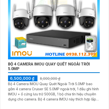
BỘ 4 CAMERA IMOU QUAY QUÉT NGOÀI TRỜI
5.0MP
6,500,000 ₫
8,000,000 ₫
Bộ 4 Camera IMOU Quay Quét Ngoài Trời 5.0MP bao
gồm 4 camera Cruiser SE 5.0MP ngoài trời, 1 đầu ghi hình
IMOU + ổ cứng lưu trữ 500GB, 1 bộ chia tín hiệu chuyên
dụng cho camera. Bộ 4 camera IMOU này thích hợp lắp
đặt cho kho hàng, nhà xưởng, khu phố và khu vực cần