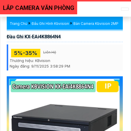
LẮP CAMERA VĂN PHÒNG
Trang Chủ
Đầu Ghi Hình Kbvision
Bán Camera Kbvision 2MP
Đầu Ghi KX-EAi4K8864N4
5%-35%
Liên Hệ
Thương hiệu:
KBvision
Ngày đăng:
9/11/2025 3:58:29 PM