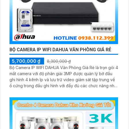
BỘ CAMERA IP WIFI DAHUA VĂN PHÒNG GIÁ RẺ
5,700,000 ₫
8,300,000 ₫
Bộ Camera IP WIFI DAHUA Văn Phòng Giá Rẻ là trọn gói 4
mắt camera với độ phân giải 3MP được quản lý bở đầu
ghi hình 4 kênh Ip và lưu trữ video giám sát tập trung về
ổ cứng trong đầu ghi hình với đầy đủ các chưc năng như
AI Phát hiện chuyển động, đàm thoại âm thanh 2 chiều và
giám sát có màu vào ban đêm