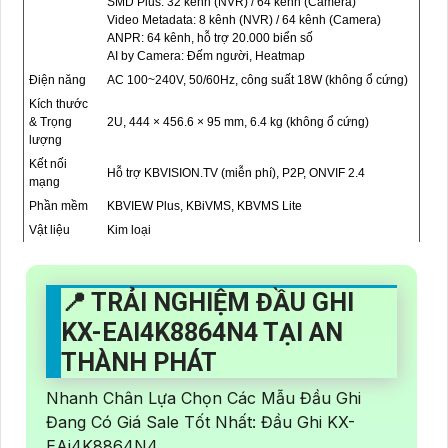
SMD Plus: 32 kênh (NVR) / 64 kênh (Camera)
Video Metadata: 8 kênh (NVR) / 64 kênh (Camera)
ANPR: 64 kênh, hỗ trợ 20.000 biển số
AI by Camera: Đếm người, Heatmap
Điện năng
AC 100~240V, 50/60Hz, công suất 18W (không ổ cứng)
Kích thước
& Trọng
2U, 444 × 456.6 × 95 mm, 6.4 kg (không ổ cứng)
lượng
Kết nối
Hỗ trợ KBVISION.TV (miễn phí), P2P, ONVIF 2.4
mạng
Phần mềm
KBVIEW Plus, KBiVMS, KBVMS Lite
Vật liệu
Kim loại
📍 TRẢI NGHIỆM ĐẦU GHI
KX-EAI4K8864N4 TẠI AN
THÀNH PHÁT
Nhanh Chân Lựa Chọn Các Mẫu Đầu Ghi
Đang Có Giá Sale Tốt Nhất: Đầu Ghi KX-
EAi4K8864N4