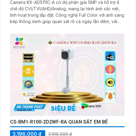
Camera KX-AD5111C-A có độ phân giải 5MP và hỗ trợ 4
chế độ CVI/TVI/AHD/Analog, mang lại hình ảnh sắc nét,
linh hoạt trong lắp đặt. Công nghệ Full Color với ánh sáng
kép thông minh giúp quan sát rõ cả ngày lẫn đêm, với
tầm xa đèn LED trắng 20m và hồng ngoại 30m.
CS-BM1-R100-2D2WF-RA QUAN SÁT EM BÉ
3,196,000 ₫
3,196,000 ₫