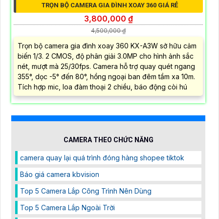
TRỌN BỘ CAMERA GIA ĐÌNH XOAY 360 GIÁ RẺ
3,800,000 ₫
4,500,000 ₫
Trọn bộ camera gia đình xoay 360 KX-A3W sở hữu cảm
biến 1/3. 2 CMOS, độ phân giải 3.0MP cho hình ảnh sắc
nét, mượt mà 25/30fps. Camera hỗ trợ quay quét ngang
355°, dọc -5° đến 80°, hồng ngoại ban đêm tầm xa 10m.
Tích hợp mic, loa đàm thoại 2 chiều, báo động còi hú
CAMERA THEO CHỨC NĂNG
camera quay lại quá trình đóng hàng shopee tiktok
Báo giá camera kbvision
Top 5 Camera Lắp Công Trình Nên Dùng
Top 5 Camera Lắp Ngoài Trời