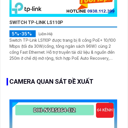
SWITCH TP-LINK LS110P
5%-35%
Liên Hệ
Switch TP-Link LS110P được trang bị 8 cổng PoE+ 10/100
Mbps (tối đa 30W/cổng, tổng ngân sách 96W) cùng 2
cổng Fast Ethernet. Hỗ trợ truyền tải dữ liệu & nguồn đến
250m ở chế độ mở rộng, tích hợp PoE Auto Recovery,
Isolation Mode, thiết kế không quạt êm ái, dễ dàng sử
dụng với Plug & Play.
CAMERA QUAN SÁT ĐỀ XUẤT