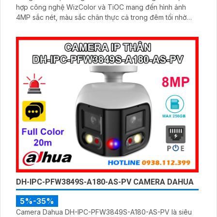
hợp công nghệ WizColor và TiOC mang đến hình ảnh
4MP sắc nét, màu sắc chân thực cả trong đêm tối nhờ
tầm nhìn ban đêm có màu lên đến 30m. Với khả năng
nhận diện chính xác người và phương tiện bằng AI, đàm
thoại hai chiều rõ ràng, hỗ trợ thẻ nhớ 512GB và cấp
nguồn qua PoE giá rẻ
DH-IPC-PFW3849S-A180-AS-PV CAMERA DAHUA
5%-35%
Camera Dahua DH-IPC-PFW3849S-A180-AS-PV là siêu