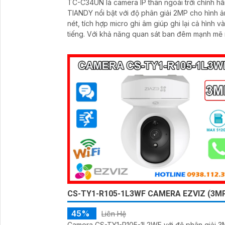
TC-C34UN là camera IP thân ngoài trời chính h
TIANDY nổi bật với độ phân giải 2MP cho hình ả
nét, tích hợp micro ghi âm giúp ghi lại cả hình và
tiếng. Với khả năng quan sát ban đêm mạnh mẽ nhờ
hồng ngoại xa 80m, hỗ trợ POE, khe thẻ nhớ lê
512GB và tiêu chuẩn chống bụi nước IP67, came
hoạt động bền bỉ trong mọi điều kiện thời tiết tối
cho giải pháp an ninh ngoài trời
CS-TY1-R105-1L3WF CAMERA EZVIZ (3M
45%
Liên Hệ
Camera CS-TY1-R105-1L2WF với độ phân giải 