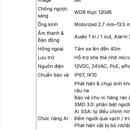
Chống ngược
WDR thực 120dB
sáng
Ống kính
Motorized 2.7 mm–13.5 m
Âm thanh &
Audio 1 in / 1 out, Alarm 
Báo động
Hồng ngoại
Tầm xa lên đến 40m
Lưu trữ
Hỗ trợ khe thẻ nhớ micr
Nguồn điện
12VDC, 24VAC, PoE, eP
Chuẩn bảo vệ
IP67, IK10
Phát hiện & chụp ảnh khu
râu ria
Bảo vệ chu vi: hàng rào
SMD 3.0: phân biệt người
AI SSA: tự điều chỉnh hì
Chức năng AI
Đếm người qua vạch / tr
Phát hiện vật bị bỏ rơi/l