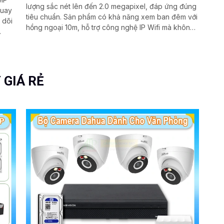
lượng sắc nét lên đến 2.0 megapixel, đáp ứng đúng
quay
tiêu chuẩn. Sản phẩm có khả năng xem ban đêm với
 dõi
hồng ngoại 10m, hỗ trợ công nghệ IP Wifi mà không
ảnh hưởng đến chất lượng hình ảnh. Đặc biệt, trang
Hỗ
bị công nghệ Hồng Ngoại Smart IR giúp quan sát rõ
 đến
ràng trong mọi điều kiện ánh sáng
 dẫn
 GIÁ RẺ