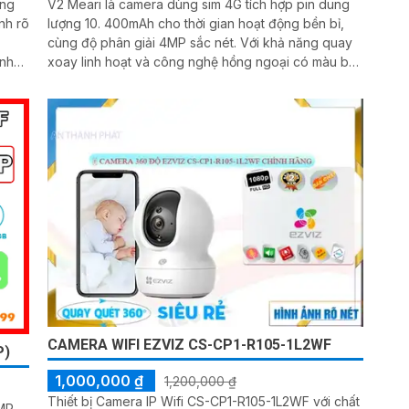
ãng
V2 Meari là camera dùng sim 4G tích hợp pin dung
nh rõ
lượng 10. 400mAh cho thời gian hoạt động bền bỉ,
cùng độ phân giải 4MP sắc nét. Với khả năng quay
xoay linh hoạt và công nghệ hồng ngoại có màu ban
n đến
đêm không cần đèn LED, camera mang đến hình ảnh
ra
chân thực cả ngày lẫn đêm
 ưu
CAMERA WIFI EZVIZ CS-CP1-R105-1L2WF
P)
1,000,000 ₫
1,200,000 ₫
Thiết bị Camera IP Wifi CS-CP1-R105-1L2WF với chất
3MP