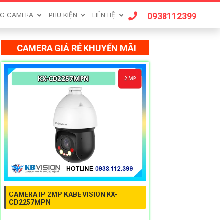
0938112399
G CAMERA
PHU KIỆN
LIÊN HỆ
CAMERA GIÁ RẺ KHUYẾN MÃI
CAMERA IP 2MP KABE VISION KX-
CD2257MPN