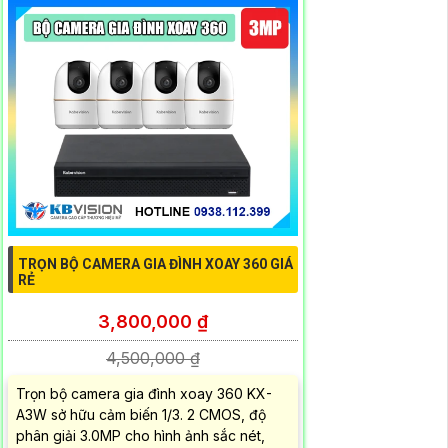
TRỌN BỘ CAMERA GIA ĐÌNH XOAY 360 GIÁ
RẺ
3,800,000 ₫
4,500,000 ₫
Trọn bộ camera gia đình xoay 360 KX-
A3W sở hữu cảm biến 1/3. 2 CMOS, độ
phân giải 3.0MP cho hình ảnh sắc nét,