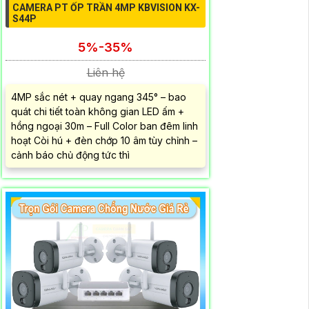
CAMERA PT ỐP TRẦN 4MP KBVISION KX-
S44P
5%-35%
Liên hệ
4MP sắc nét + quay ngang 345° – bao
quát chi tiết toàn không gian LED ấm +
hồng ngoại 30m – Full Color ban đêm linh
hoạt Còi hú + đèn chớp 10 âm tùy chỉnh –
cảnh báo chủ động tức thì