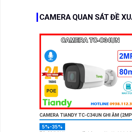
CAMERA QUAN SÁT ĐỀ X
CAMERA TIANDY TC-C34UN GHI ÂM (2MP
5%-35%