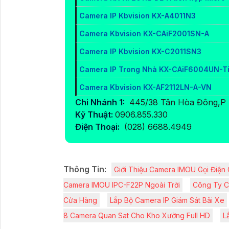
Camera IP Kbvision KX-A4011N3
Camera Kbvision KX-CAiF2001SN-A
Camera IP Kbvision KX-C2011SN3
Camera IP Trong Nhà KX-CAiF6004UN-T
Camera Kbvision KX-AF2112LN-A-VN
Chi Nhánh 1:
445/38 Tân Hòa Đông,P 
Kỹ Thuật:
0906.855.330
Điện Thoại:
(028) 6688.4949
Thông Tin:
Giới Thiệu Camera IMOU Gọi Đi
Camera IMOU IPC-F22P Ngoài Trời
Công Ty C
Cửa Hàng
Lắp Bộ Camera IP Giám Sát Bãi Xe
8 Camera Quan Sat Cho Kho Xưởng Full HD
L