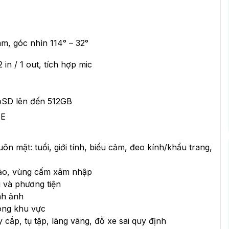
m, góc nhìn 114° – 32°
2 in / 1 out, tích hợp mic
oSD lên đến 512GB
oE
ôn mặt: tuổi, giới tính, biểu cảm, đeo kính/khẩu trang,
 ảo, vùng cấm xâm nhập
 và phương tiện
nh ảnh
ong khu vực
ấy cắp, tụ tập, lãng vãng, đỗ xe sai quy định