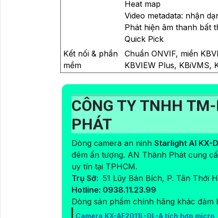
Heat map
Video metadata: nhận dạng
Phát hiện âm thanh bất 
Quick Pick
Kết nối & phần
Chuẩn ONVIF, miền KBVI
mềm
KBVIEW Plus, KBiVMS, 
CÔNG TY TNHH TM-
PHÁT
Dòng camera an ninh
Starlight AI KX
đêm ấn tượng. AN Thành Phát cung cấp
uy tín tại TPHCM.
Trụ Sở:
51 Lũy Bán Bích, P. Tân Thới
Hotline: 0938.11.23.99
Dòng sản phẩm chính hãng khác đảm b
Camera KX-AF2011L-DL-A tích hợp micro