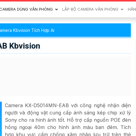
CAMERA DÙNG VĂN PHÒNG
LẮP BỘ CAMERA VĂN PHÒNG
HÃN
amera Kbvision Tích Hợp Ai
B Kbvision
Camera KX-D5014MN-EAB với công nghệ nhận diện
người và động vật cung cấp ánh sáng kép chip xử lý
Sony cho ra hình ảnh tốt. Hỗ trợ cấp nguồn POE đèn
hồng ngoại 40m cho hình ảnh màu ban đêm. Tích
hợp khu vực cấm chống xâm nhập lưu trữ trên thẻ