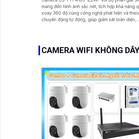
mang đến hình ảnh sắc nét, tích hợp khả năng 
xoay 360 độ cùng công nghệ phát hiện và theo
chuyển động tự động, giúp giám sát toàn diện,
không bỏ lỡ bất kỳ khoảnh khắc quan trọng nào. 
trợ đàm thoại hai chiều, tầm nhìn hồng ngoại lên
10m và khe cắm thẻ nhớ dung lượng 512GB, đây
chính là camera tối ưu với mức giá vô cùng hấp
CAMERA WIFI KHÔNG DÂY