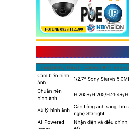
THÔNG SỐ KỸ THUẬT
Thông Số Kỹ Thuật - Camera IP AI ePoE 
Cảm biến hình
1/2.7” Sony Starvis 5.
ảnh
Chuẩn nén
H.265+/H.265/H.264+/H
hình ảnh
Cân bằng ánh sáng, bù 
Xử lý hình ảnh
nghệ Starlight
AI-Powered
Nhận diện và điều chỉnh 
Image
tiết