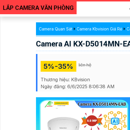
LẮP CAMERA VĂN PHÒNG
Camera Quan Sát
Camera Kbvision Giá Rẻ
C
Camera AI KX-D5014MN-EA
5%-35%
liên hệ
Thương hiệu:
KBvision
Ngày đăng:
6/6/2025 8:06:38 AM