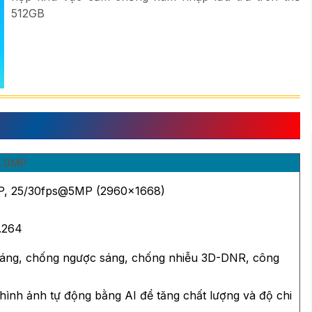
512GB
 KX-D5014MN-EAB
5.0MP
0MP, 25/30fps@5MP (2960x1668)
.264
sáng, chống ngược sáng, chống nhiễu 3D-DNR, công
hình ảnh tự động bằng AI để tăng chất lượng và độ chi