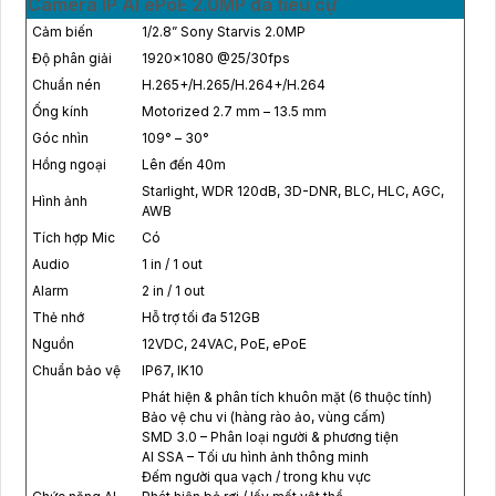
Camera IP AI ePoE 2.0MP đa tiêu cự
Cảm biến
1/2.8” Sony Starvis 2.0MP
Độ phân giải
1920x1080 @25/30fps
Chuẩn nén
H.265+/H.265/H.264+/H.264
Ống kính
Motorized 2.7 mm – 13.5 mm
Góc nhìn
109° – 30°
Hồng ngoại
Lên đến 40m
Starlight, WDR 120dB, 3D-DNR, BLC, HLC, AGC,
Hình ảnh
AWB
Tích hợp Mic
Có
Audio
1 in / 1 out
Alarm
2 in / 1 out
Thẻ nhớ
Hỗ trợ tối đa 512GB
Nguồn
12VDC, 24VAC, PoE, ePoE
Chuẩn bảo vệ
IP67, IK10
Phát hiện & phân tích khuôn mặt (6 thuộc tính)
Bảo vệ chu vi (hàng rào ảo, vùng cấm)
SMD 3.0 – Phân loại người & phương tiện
AI SSA – Tối ưu hình ảnh thông minh
Đếm người qua vạch / trong khu vực