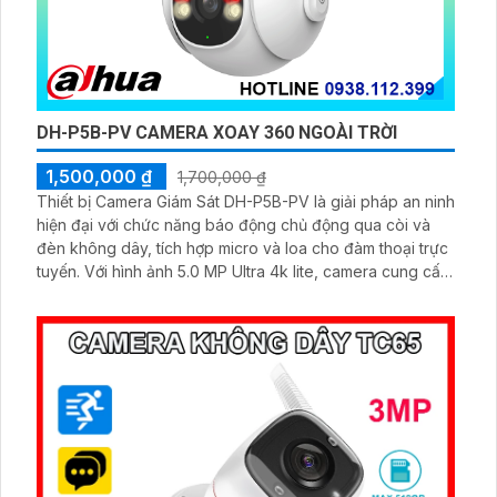
DH-P5B-PV CAMERA XOAY 360 NGOÀI TRỜI
1,500,000 ₫
1,700,000 ₫
Thiết bị Camera Giám Sát DH-P5B-PV là giải pháp an ninh
hiện đại với chức năng báo động chủ động qua còi và
đèn không dây, tích hợp micro và loa cho đàm thoại trực
tuyến. Với hình ảnh 5.0 MP Ultra 4k lite, camera cung cấp
hình ảnh trung thực, xử lý hình ảnh thiếu sáng với màu
ban đêm tối ưu. Sử dụng công nghệ CMOS màu, khe thẻ
nhớ lưu dữ liệu, IP Wifi, và chuẩn H