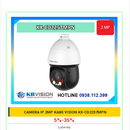
CAMERA IP 2MP KABE VISION KX-CD2257MPN
5%-35%
Liên hệ