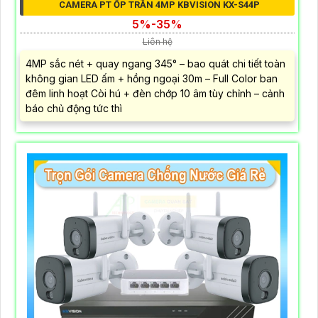
CAMERA PT ỐP TRẦN 4MP KBVISION KX-S44P
5%-35%
Liên hệ
4MP sắc nét + quay ngang 345° – bao quát chi tiết toàn
không gian LED ấm + hồng ngoại 30m – Full Color ban
đêm linh hoạt Còi hú + đèn chớp 10 âm tùy chỉnh – cảnh
báo chủ động tức thì