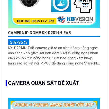
CAMERA IP DOME KX-D2014N-EAB
5%-35%
KX-D2014N-EAB camera giá rẻ an ninh hỗ trợ công nghệ
ánh sáng kép giám sát ban đêm. CMOS công nghệ nhận
diện khuôn mặt hồng ngoại 50m báo động xâm nhập
hàng rào ảo kết nối IP POE dễ dàng công nghệ Starlight
hỗ trợ hình ảnh sắc nét 2.0 MP với công nghệ H.265
Smart IR
CAMERA QUAN SÁT ĐỀ XUẤT