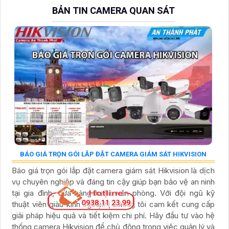
BẢN TIN CAMERA QUAN SÁT
BÁO GIÁ TRỌN GÓI LẮP ĐẶT CAMERA GIÁM SÁT HIKVISION
Báo giá trọn gói lắp đặt camera giám sát Hikvision là dịch
vụ chuyên nghiệp và đáng tin cậy giúp bạn bảo vệ an ninh
tại gia đình, cửa hàng hoặc văn phòng. Với đội ngũ kỹ
thuật viên giàu kinh nghiệm, chúng tôi cam kết cung cấp
giải pháp hiệu quả và tiết kiệm chi phí. Hãy đầu tư vào hệ
thống camera Hikvision để chủ động trong việc quản lý và