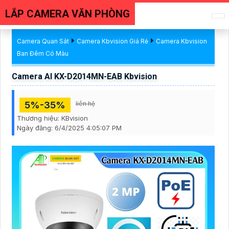
LẮP CAMERA VĂN PHÒNG
Camera Quan Sát
Camera Kbvision Giá Rẻ
Camera Kbvision
Ban Đêm Có Màu
Camera AI KX-D2014MN-EAB Kbvision
5%-35%
liên hệ
Thương hiệu:
KBvision
Ngày đăng:
6/4/2025 4:05:07 PM