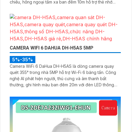
chiều, hồng ngoại tầm xa ban đêm 10m hỗ trợ thẻ nhớ
MicroSD 256GB ONVIF và điều khiển từ xa qua ứng dụng
DMSS
CAMERA WIFI 6 DAHUA DH-H5AS 5MP
5%-35%
Camera WiFi 6 DaHua DH-H5AS là dòng camera quay
quét 355° trong nhà 5MP hỗ trợ Wi-Fi 6 băng tần. Công
nghệ AI phát hiện người, thú cưng và âm thanh bất
thường, ghi hình màu ban đêm 20m với đèn LED thông
minh 10m, hỗ trợ thẻ nhớ 256GB và quản lý từ xa qua ứng
dụng DMSS,