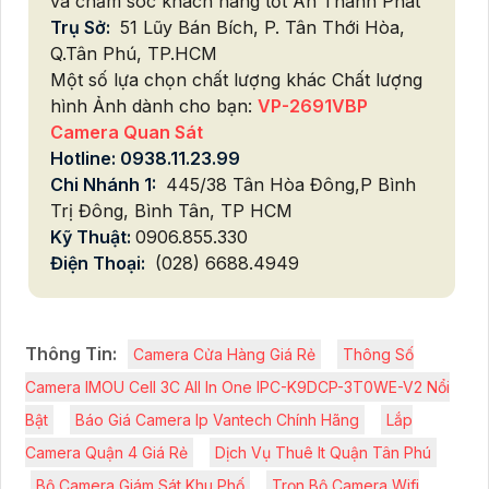
và chăm sóc khách hàng tốt An Thành Phát
Trụ Sở:
51 Lũy Bán Bích, P. Tân Thới Hòa,
Q.Tân Phú, TP.HCM
Một số lựa chọn chất lượng khác Chất lượng
hình Ảnh dành cho bạn:
VP-2691VBP
Camera Quan Sát
Hotline: 0938.11.23.99
Chi Nhánh 1:
445/38 Tân Hòa Đông,P Bình
Trị Đông, Bình Tân, TP HCM
Kỹ Thuật:
0906.855.330
Điện Thoại:
(028) 6688.4949
Thông Tin:
Camera Cửa Hàng Giá Rẻ
Thông Số
Camera IMOU Cell 3C All In One IPC-K9DCP-3T0WE-V2 Nổi
Bật
Báo Giá Camera Ip Vantech Chính Hãng
Lắp
Camera Quận 4 Giá Rẻ
Dịch Vụ Thuê It Quận Tân Phú
Bộ Camera Giám Sát Khu Phố
Trọn Bộ Camera Wifi