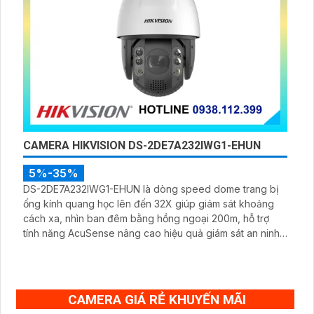
CAMERA HIKVISION DS-2DE7A232IWG1-EHUN
5%-35%
DS-2DE7A232IWG1-EHUN là dòng speed dome trang bị
ống kính quang học lên đến 32X giúp giám sát khoảng
cách xa, nhìn ban đêm bằng hồng ngoại 200m, hỗ trợ
tính năng AcuSense nâng cao hiệu quả giám sát an ninh,
có tốc độ lấy nét cao nhờ công nghệ Self-learning
CAMERA GIÁ RẺ KHUYẾN MÃI