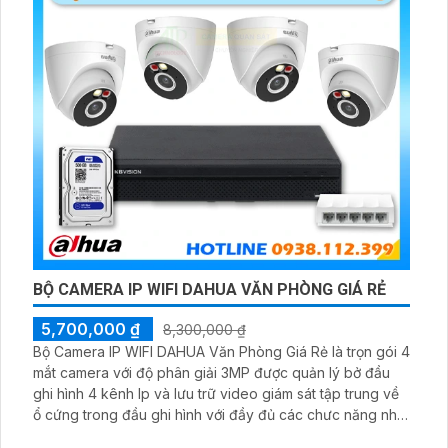
BỘ CAMERA IP WIFI DAHUA VĂN PHÒNG GIÁ RẺ
5,700,000 ₫
8,300,000 ₫
Bộ Camera IP WIFI DAHUA Văn Phòng Giá Rẻ là trọn gói 4
mắt camera với độ phân giải 3MP được quản lý bở đầu
ghi hình 4 kênh Ip và lưu trữ video giám sát tập trung về
ổ cứng trong đầu ghi hình với đầy đủ các chưc năng như
AI Phát hiện chuyển động, đàm thoại âm thanh 2 chiều và