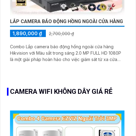
LẮP CAMERA BÁO ĐỘNG HỒNG NGOÀI CỬA HÀNG
1,890,000 ₫
2,700,000 ₫
Combo Lắp camera báo động hồng ngoài cửa hàng
Hikvision với Màu sắt trong sáng 2.0 MP FULL HD 1080P
là một giải pháp hoàn hảo cho việc giám sát từ xa cửa
hàng của bạn. Với độ phân giải 2.0 MP FULL HD 1080P,
bạn sẽ có những hình ảnh rõ nét và chi tiết
CAMERA WIFI KHÔNG DÂY GIÁ RẺ