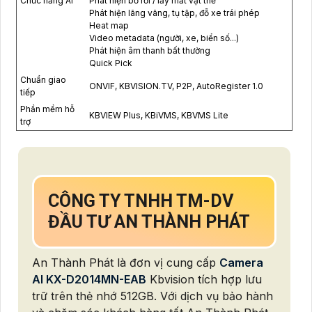
Chức năng AI
Phát hiện bỏ rơi / lấy mất vật thể
Phát hiện lãng vãng, tụ tập, đỗ xe trái phép
Heat map
Video metadata (người, xe, biển số...)
Phát hiện âm thanh bất thường
Quick Pick
Chuẩn giao
ONVIF, KBVISION.TV, P2P, AutoRegister 1.0
tiếp
Phần mềm hỗ
KBVIEW Plus, KBiVMS, KBVMS Lite
trợ
CÔNG TY TNHH TM-DV
ĐẦU TƯ AN THÀNH PHÁT
An Thành Phát là đơn vị cung cấp
Camera
AI KX-D2014MN-EAB
Kbvision tích hợp lưu
trữ trên thẻ nhớ 512GB. Với dịch vụ bảo hành