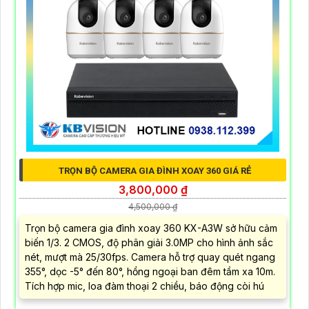
TRỌN BỘ CAMERA GIA ĐÌNH XOAY 360 GIÁ RẺ
3,800,000 ₫
4,500,000 ₫
Trọn bộ camera gia đình xoay 360 KX-A3W sở hữu cảm
biến 1/3. 2 CMOS, độ phân giải 3.0MP cho hình ảnh sắc
nét, mượt mà 25/30fps. Camera hỗ trợ quay quét ngang
355°, dọc -5° đến 80°, hồng ngoại ban đêm tầm xa 10m.
Tích hợp mic, loa đàm thoại 2 chiều, báo động còi hú