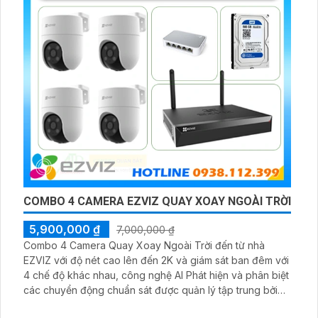
COMBO 4 CAMERA EZVIZ QUAY XOAY NGOÀI TRỜI
5,900,000 ₫
7,000,000 ₫
Combo 4 Camera Quay Xoay Ngoài Trời đến từ nhà
EZVIZ với độ nét cao lên đến 2K và giám sát ban đêm với
4 chế độ khác nhau, công nghệ AI Phát hiện và phân biệt
các chuyển động chuẩn sát được quản lý tập trung bởi
đầu ghi hình IP WiFi