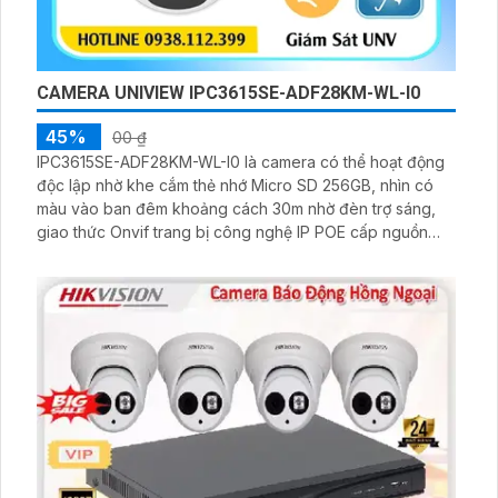
CAMERA UNIVIEW IPC3615SE-ADF28KM-WL-I0
45%
00 ₫
IPC3615SE-ADF28KM-WL-I0 là camera có thể hoạt động
độc lập nhờ khe cắm thẻ nhớ Micro SD 256GB, nhìn có
màu vào ban đêm khoảng cách 30m nhờ đèn trợ sáng,
giao thức Onvif trang bị công nghệ IP POE cấp nguồn
qua dây mạng, khả năng chống ngược sáng WDR 120db,
độ phân giải 5.0 MP