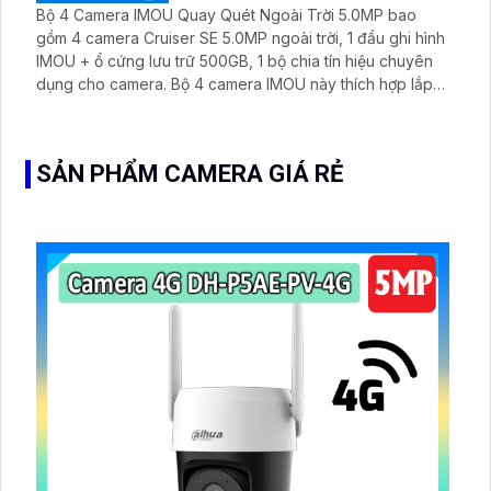
Bộ 4 Camera IMOU Quay Quét Ngoài Trời 5.0MP bao
gồm 4 camera Cruiser SE 5.0MP ngoài trời, 1 đầu ghi hình
IMOU + ổ cứng lưu trữ 500GB, 1 bộ chia tín hiệu chuyên
dụng cho camera. Bộ 4 camera IMOU này thích hợp lắp
đặt cho kho hàng, nhà xưởng, khu phố và khu vực cần
giám sát ngoài trời
SẢN PHẨM CAMERA GIÁ RẺ