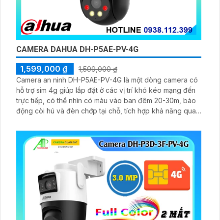
CAMERA DAHUA DH-P5AE-PV-4G
1,599,000 ₫
1,599,000 ₫
Camera an ninh DH-P5AE-PV-4G là một dòng camera có
hỗ trợ sim 4g giúp lắp đặt ở các vị trí khó kéo mạng đến
trực tiếp, có thể nhìn có màu vào ban đêm 20-30m, báo
động còi hú và đèn chớp tại chỗ, tích hợp khả năng quay
xoay 360 độ ấn tượng, chống nước IP 66