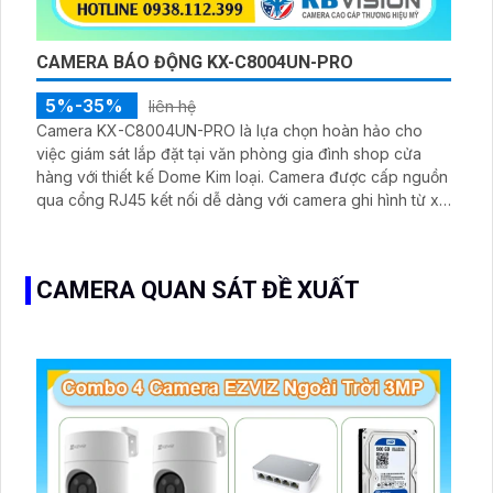
CAMERA BÁO ĐỘNG KX-C8004UN-PRO
5%-35%
liên hệ
Camera KX-C8004UN-PRO là lựa chọn hoàn hảo cho
việc giám sát lắp đặt tại văn phòng gia đình shop cửa
hàng với thiết kế Dome Kim loại. Camera được cấp nguồn
qua cổng RJ45 kết nối dễ dàng với camera ghi hình từ xa.
Chất lượng hình ảnh sắc nét với công nghệ IP POE cấp
nguồn qua dây mạng
CAMERA QUAN SÁT ĐỀ XUẤT