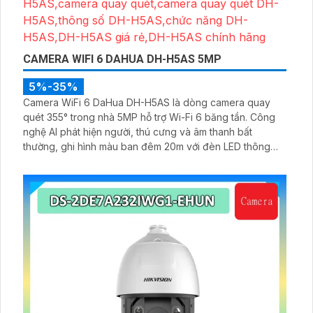
CAMERA WIFI 6 DAHUA DH-H5AS 5MP
5%-35%
Camera WiFi 6 DaHua DH-H5AS là dòng camera quay
quét 355° trong nhà 5MP hỗ trợ Wi-Fi 6 băng tần. Công
nghệ AI phát hiện người, thú cưng và âm thanh bất
thường, ghi hình màu ban đêm 20m với đèn LED thông
minh 10m, hỗ trợ thẻ nhớ 256GB và quản lý từ xa qua ứng
dụng DMSS,