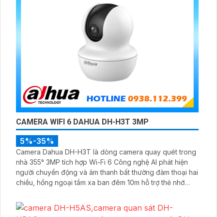
CAMERA WIFI 6 DAHUA DH-H3T 3MP
5%-35%
Camera Dahua DH-H3T là dòng camera quay quét trong
nhà 355° 3MP tích hợp Wi-Fi 6 Công nghệ AI phát hiện
người chuyển động và âm thanh bất thường đàm thoại hai
chiều, hồng ngoại tầm xa ban đêm 10m hỗ trợ thẻ nhớ
MicroSD 256GB ONVIF và điều khiển từ xa qua ứng dụng
DMSS