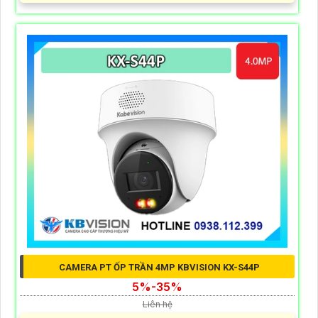
CAMERA PT ỐP TRẦN 4MP KBVISION KX-S44P
5%-35%
Liên hệ