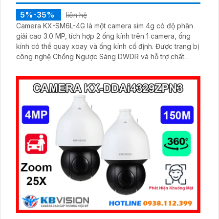
5%-35%
liên hệ
Camera KX-SM6L-4G là một camera sim 4g có độ phân
giải cao 3.0 MP, tích hợp 2 ống kính trên 1 camera, ống
kính có thể quay xoay và ống kính cố định. Được trang bị
công nghệ Chống Ngược Sáng DWDR và hỗ trợ chất
lượng hình ảnh ban đêm Full Color lên đến 30m, báo
động còi đèn chủ động.