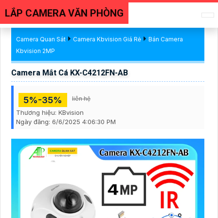
LẮP CAMERA VĂN PHÒNG
Camera Quan Sát
Camera Kbvision Giá Rẻ
Bán Camera
Kbvision 2MP
Camera Mắt Cá KX-C4212FN-AB
5%-35%
liên hệ
Thương hiệu:
KBvision
Ngày đăng:
6/6/2025 4:06:30 PM