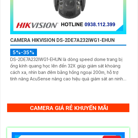
CAMERA HIKVISION DS-2DE7A232IWG1-EHUN
5%-35%
DS-2DE7A232IWG1-EHUN là dòng speed dome trang bị
ống kính quang học lên đến 32X giúp giám sát khoảng
cách xa, nhìn ban đêm bằng hồng ngoại 200m, hỗ trợ
tính năng AcuSense nâng cao hiệu quả giám sát an ninh,
có tốc độ lấy nét cao nhờ công nghệ Self-learning
CAMERA GIÁ RẺ KHUYẾN MÃI