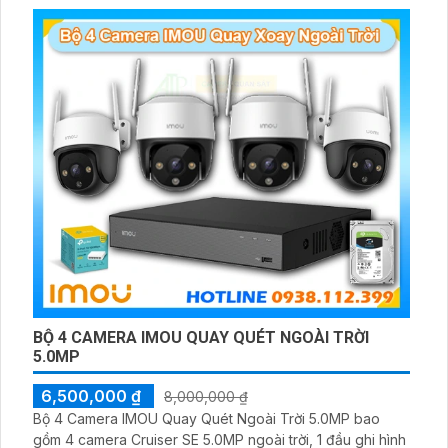
BỘ 4 CAMERA IMOU QUAY QUÉT NGOÀI TRỜI
5.0MP
6,500,000 ₫
8,000,000 ₫
Bộ 4 Camera IMOU Quay Quét Ngoài Trời 5.0MP bao
gồm 4 camera Cruiser SE 5.0MP ngoài trời, 1 đầu ghi hình