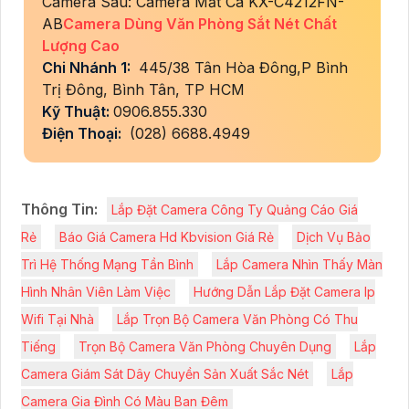
Camera Sau: Camera Mắt Cá KX-C4212FN-
AB
Camera Dùng Văn Phòng Sắt Nét Chất
Lượng Cao
Chi Nhánh 1:
445/38 Tân Hòa Đông,P Bình
Trị Đông, Bình Tân, TP HCM
Kỹ Thuật:
0906.855.330
Điện Thoại:
(028) 6688.4949
Thông Tin:
Lắp Đặt Camera Công Ty Quảng Cáo Giá
Rẻ
Báo Giá Camera Hd Kbvision Giá Rẻ
Dịch Vụ Bảo
Trì Hệ Thống Mạng Tần Bình
Lắp Camera Nhìn Thấy Màn
Hình Nhân Viên Làm Việc
Hướng Dẫn Lắp Đặt Camera Ip
Wifi Tại Nhà
Lắp Trọn Bộ Camera Văn Phòng Có Thu
Tiếng
Trọn Bộ Camera Văn Phòng Chuyên Dụng
Lắp
Camera Giám Sát Dây Chuyền Sản Xuất Sắc Nét
Lắp
Camera Gia Đình Có Màu Ban Đêm