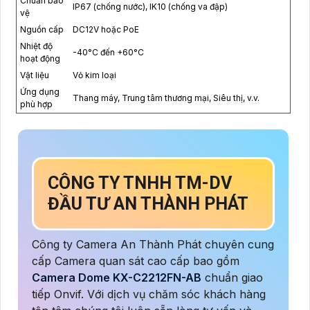
Chuẩn bảo
IP67 (chống nước), IK10 (chống va đập)
vệ
Nguồn cấp
DC12V hoặc PoE
Nhiệt độ
-40°C đến +60°C
hoạt động
Vật liệu
Vỏ kim loại
Ứng dụng
Thang máy, Trung tâm thương mại, Siêu thị, v.v.
phù hợp
CÔNG TY TNHH TM-DV
ĐẦU TƯ AN THÀNH PHÁT
Công ty Camera An Thành Phát chuyên cung
cấp Camera quan sát cao cấp bao gồm
Camera Dome KX-C2212FN-AB
chuẩn giao
tiếp Onvif. Với dịch vụ chăm sóc khách hàng