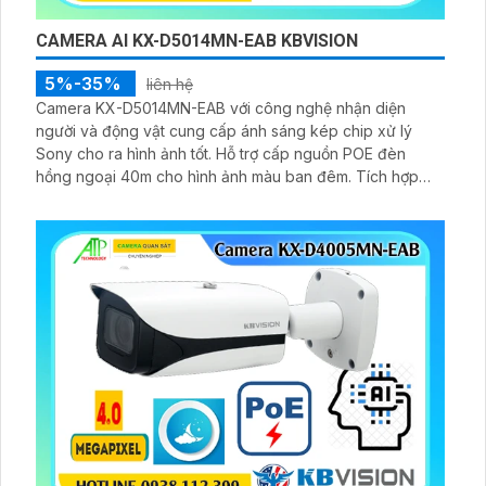
CAMERA AI KX-D5014MN-EAB KBVISION
5%-35%
liên hệ
Camera KX-D5014MN-EAB với công nghệ nhận diện
người và động vật cung cấp ánh sáng kép chip xử lý
Sony cho ra hình ảnh tốt. Hỗ trợ cấp nguồn POE đèn
hồng ngoại 40m cho hình ảnh màu ban đêm. Tích hợp
khu vực cấm chống xâm nhập lưu trữ trên thẻ 512GB