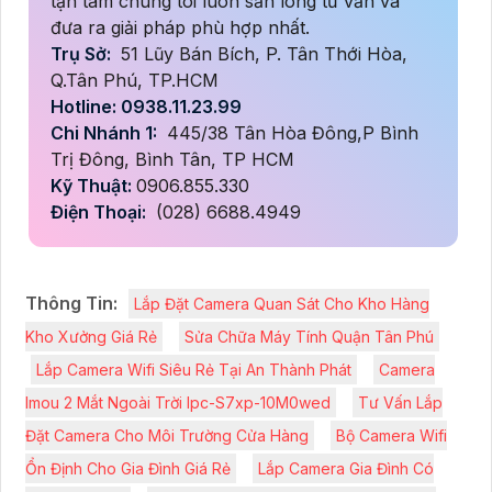
tận tâm chúng tôi luôn sẵn lòng tư vấn và
đưa ra giải pháp phù hợp nhất.
Trụ Sở:
51 Lũy Bán Bích, P. Tân Thới Hòa,
Q.Tân Phú, TP.HCM
Hotline: 0938.11.23.99
Chi Nhánh 1:
445/38 Tân Hòa Đông,P Bình
Trị Đông, Bình Tân, TP HCM
Kỹ Thuật:
0906.855.330
Điện Thoại:
(028) 6688.4949
Thông Tin:
Lắp Đặt Camera Quan Sát Cho Kho Hàng
Kho Xưởng Giá Rẻ
Sửa Chữa Máy Tính Quận Tân Phú
Lắp Camera Wifi Siêu Rẻ Tại An Thành Phát
Camera
Imou 2 Mắt Ngoài Trời Ipc-S7xp-10M0wed
Tư Vấn Lắp
Đặt Camera Cho Môi Trường Cửa Hàng
Bộ Camera Wifi
Ổn Định Cho Gia Đình Giá Rẻ
Lắp Camera Gia Đình Có