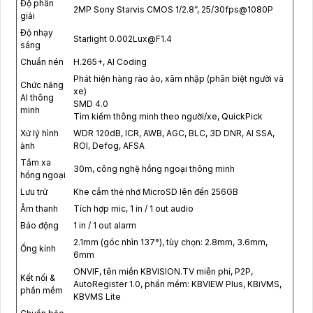
Độ phân
2MP Sony Starvis CMOS 1/2.8”, 25/30fps@1080P
giải
Độ nhạy
Starlight 0.002Lux@F1.4
sáng
Chuẩn nén
H.265+, AI Coding
Phát hiện hàng rào ảo, xâm nhập (phân biệt người và
Chức năng
xe)
AI thông
SMD 4.0
minh
Tìm kiếm thông minh theo người/xe, QuickPick
Xử lý hình
WDR 120dB, ICR, AWB, AGC, BLC, 3D DNR, AI SSA,
ảnh
ROI, Defog, AFSA
Tầm xa
30m, công nghệ hồng ngoại thông minh
hồng ngoại
Lưu trữ
Khe cắm thẻ nhớ MicroSD lên đến 256GB
Âm thanh
Tích hợp mic, 1 in / 1 out audio
Báo động
1 in / 1 out alarm
2.1mm (góc nhìn 137°), tùy chọn: 2.8mm, 3.6mm,
Ống kính
6mm
ONVIF, tên miền KBVISION.TV miễn phí, P2P,
Kết nối &
AutoRegister 1.0, phần mềm: KBVIEW Plus, KBiVMS,
phần mềm
KBVMS Lite