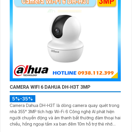
CAMERA WIFI 6 DAHUA DH-H3T 3MP
5%-35%
Camera Dahua DH-H3T là dòng camera quay quét trong
nhà 355° 3MP tích hợp Wi-Fi 6 Công nghệ AI phát hiện
người chuyển động và âm thanh bất thường đàm thoại hai
chiều, hồng ngoại tầm xa ban đêm 10m hỗ trợ thẻ nhớ
MicroSD 256GB ONVIF và điều khiển từ xa qua ứng dụng