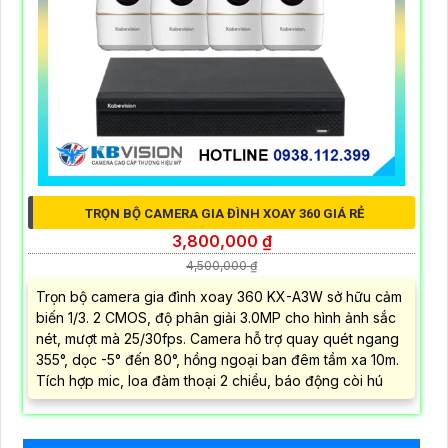
TRỌN BỘ CAMERA GIA ĐÌNH XOAY 360 GIÁ RẺ
3,800,000 ₫
4,500,000 ₫
Trọn bộ camera gia đình xoay 360 KX-A3W sở hữu cảm
biến 1/3. 2 CMOS, độ phân giải 3.0MP cho hình ảnh sắc
nét, mượt mà 25/30fps. Camera hỗ trợ quay quét ngang
355°, dọc -5° đến 80°, hồng ngoại ban đêm tầm xa 10m.
Tích hợp mic, loa đàm thoại 2 chiều, báo động còi hú