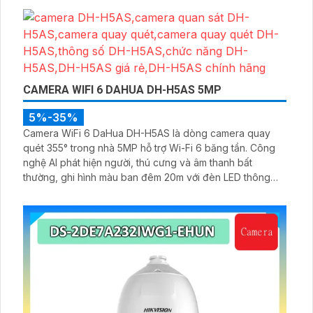
DMSS
CAMERA WIFI 6 DAHUA DH-H5AS 5MP
5%-35%
Camera WiFi 6 DaHua DH-H5AS là dòng camera quay
quét 355° trong nhà 5MP hỗ trợ Wi-Fi 6 băng tần. Công
nghệ AI phát hiện người, thú cưng và âm thanh bất
thường, ghi hình màu ban đêm 20m với đèn LED thông
minh 10m, hỗ trợ thẻ nhớ 256GB và quản lý từ xa qua ứng
dụng DMSS,