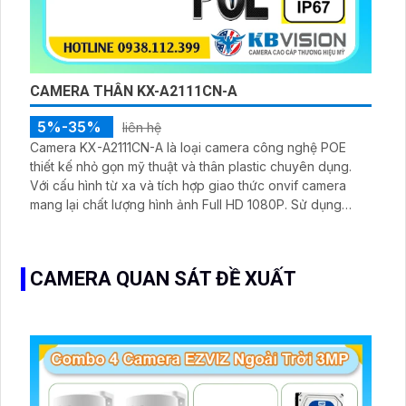
CAMERA THÂN KX-A2111CN-A
5%-35%
liên hệ
Camera KX-A2111CN-A là loại camera công nghệ POE
thiết kế nhỏ gọn mỹ thuật và thân plastic chuyên dụng.
Với cấu hình từ xa và tích hợp giao thức onvif camera
mang lại chất lượng hình ảnh Full HD 1080P. Sử dụng
công nghệ IP POE giúp lắp đặt dễ dàng nhất có thể.
CAMERA QUAN SÁT ĐỀ XUẤT