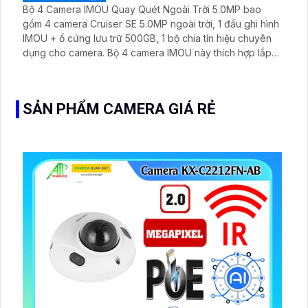
Bộ 4 Camera IMOU Quay Quét Ngoài Trời 5.0MP bao
gồm 4 camera Cruiser SE 5.0MP ngoài trời, 1 đầu ghi hình
IMOU + ổ cứng lưu trữ 500GB, 1 bộ chia tín hiệu chuyên
dụng cho camera. Bộ 4 camera IMOU này thích hợp lắp
đặt cho kho hàng, nhà xưởng, khu phố và khu vực cần
giám sát ngoài trời
SẢN PHẨM CAMERA GIÁ RẺ