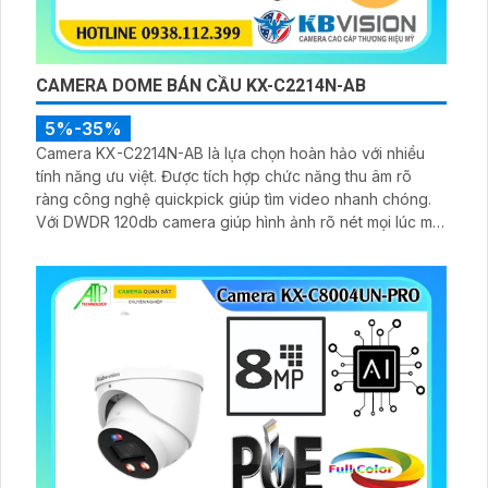
CAMERA DOME BÁN CẦU KX-C2214N-AB
5%-35%
Camera KX-C2214N-AB là lựa chọn hoàn hảo với nhiều
tính năng ưu việt. Được tích hợp chức năng thu âm rõ
ràng công nghệ quickpick giúp tìm video nhanh chóng.
Với DWDR 120db camera giúp hình ảnh rõ nét mọi lúc mọi
nơi. Cảm biến video CMOS hiện đại cho hình ảnh màu sắc
đẹp tươi