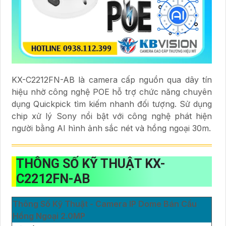
KX-C2212FN-AB là camera cấp nguồn qua dây tín
hiệu nhờ công nghệ POE hỗ trợ chức năng chuyên
dụng Quickpick tìm kiếm nhanh đối tượng. Sử dụng
chip xử lý Sony nổi bật với công nghệ phát hiện
người bằng AI hình ảnh sắc nét và hồng ngoại 30m.
THÔNG SỐ KỸ THUẬT KX-
C2212FN-AB
Thông Số Kỹ Thuật - Camera IP Dome Bán Cầu
Hồng Ngoại 2.0MP