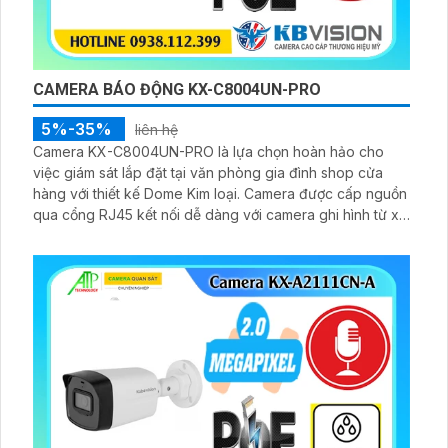
CAMERA BÁO ĐỘNG KX-C8004UN-PRO
5%-35%
liên hệ
Camera KX-C8004UN-PRO là lựa chọn hoàn hảo cho
việc giám sát lắp đặt tại văn phòng gia đình shop cửa
hàng với thiết kế Dome Kim loại. Camera được cấp nguồn
qua cổng RJ45 kết nối dễ dàng với camera ghi hình từ xa.
Chất lượng hình ảnh sắc nét với công nghệ IP POE cấp
nguồn qua dây mạng