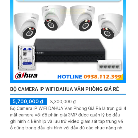
BỘ CAMERA IP WIFI DAHUA VĂN PHÒNG GIÁ RẺ
5,700,000 ₫
8,300,000 ₫
Bộ Camera IP WIFI DAHUA Văn Phòng Giá Rẻ là trọn gói 4
mắt camera với độ phân giải 3MP được quản lý bở đầu
ghi hình 4 kênh Ip và lưu trữ video giám sát tập trung về
ổ cứng trong đầu ghi hình với đầy đủ các chưc năng như
AI Phát hiện chuyển động, đàm thoại âm thanh 2 chiều và