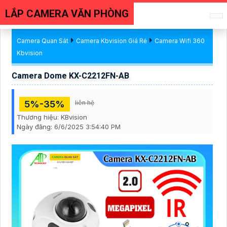
LẮP CAMERA VĂN PHÒNG
Camera Quan Sát
Camera Kbvision Giá Rẻ
Camera Wifi 360
Kbvision
Camera Dome KX-C2212FN-AB
5%-35%
liên hệ
Thương hiệu:
KBvision
Ngày đăng:
6/6/2025 3:54:40 PM