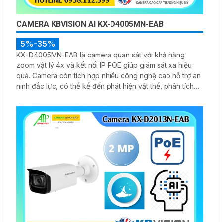
CAMERA KBVISION AI KX-D4005MN-EAB
5%-35%
KX-D4005MN-EAB là camera quan sát với khả năng
zoom vật lý 4x và kết nối IP POE giúp giám sát xa hiệu
quả. Camera còn tích hợp nhiều công nghệ cao hỗ trợ an
ninh đắc lực, có thể kể đến phát hiện vật thể, phân tích
người, xe, biển số, SMD3.0