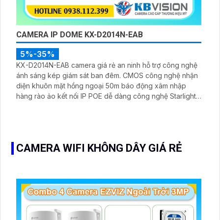
CAMERA IP DOME KX-D2014N-EAB
5%-35%
KX-D2014N-EAB camera giá rẻ an ninh hỗ trợ công nghệ
ánh sáng kép giám sát ban đêm. CMOS công nghệ nhận
diện khuôn mặt hồng ngoại 50m báo động xâm nhập
hàng rào ảo kết nối IP POE dễ dàng công nghệ Starlight
hỗ trợ hình ảnh sắc nét 2.0 MP với công nghệ H.265
Smart IR
CAMERA WIFI KHÔNG DÂY GIÁ RẺ