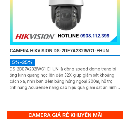
CAMERA HIKVISION DS-2DE7A232IWG1-EHUN
5%-35%
DS-2DE7A232IWG1-EHUN là dòng speed dome trang bị
ống kính quang học lên đến 32X giúp giám sát khoảng
cách xa, nhìn ban đêm bằng hồng ngoại 200m, hỗ trợ
tính năng AcuSense nâng cao hiệu quả giám sát an ninh,
có tốc độ lấy nét cao nhờ công nghệ Self-learning
CAMERA GIÁ RẺ KHUYẾN MÃI