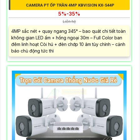
CAMERA PT ỐP TRẦN 4MP KBVISION KX-S44P
5%-35%
Liên hệ
4MP sắc nét + quay ngang 345° – bao quát chi tiết toàn
không gian LED ấm + hồng ngoại 30m – Full Color ban
đêm linh hoạt Còi hú + đèn chớp 10 âm tùy chỉnh – cảnh
báo chủ động tức thì