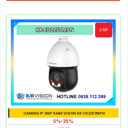
CAMERA IP 2MP KABE VISION KX-CD2257MPN
5%-35%