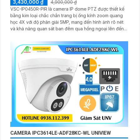
3,430,000 ₫
4,900,000 ₫
VSC-IP0450R-PIR là camera IP dome PTZ được thiết kế
bằng kim loại chắc chắn trang bị ống kính zoom quang
học 4X với độ phân giải 5MP, mang đến hình ảnh rõ nét
và khả năng quan sát ban đêm qua hồng ngoại lên đến
45 mét. Camera hỗ trợ cấp nguồn qua POE, đạt tiêu
chuẩn IP66 chống nước, bụi và IK10 chống va đập, đảm
bảo hoạt động ổn định trong các điều kiện môi trường
khắc nghiệt
CAMERA IPC3614LE-ADF28KC-WL UNIVIEW