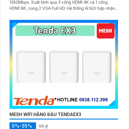
1280Mbps. Xuất hình qua 3 cổng HDMI 4K và 1 cổng
HDMI 8K, cùng 2 VGA Full HD. Hệ thống AI tích hợp nhận
diện khuôn mặt, bảo vệ chu vi, tìm kiếm video thông
minh, hỗ trợ RAID linh hoạt và dung lượng lưu trữ lên đến
320TB.
MESH WIFI HÀNG ĐẦU TENDAEX3
5%-35%
00 ₫