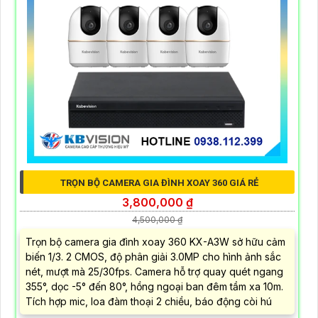
TRỌN BỘ CAMERA GIA ĐÌNH XOAY 360 GIÁ RẺ
3,800,000 ₫
4,500,000 ₫
Trọn bộ camera gia đình xoay 360 KX-A3W sở hữu cảm
biến 1/3. 2 CMOS, độ phân giải 3.0MP cho hình ảnh sắc
nét, mượt mà 25/30fps. Camera hỗ trợ quay quét ngang
355°, dọc -5° đến 80°, hồng ngoại ban đêm tầm xa 10m.
Tích hợp mic, loa đàm thoại 2 chiều, báo động còi hú