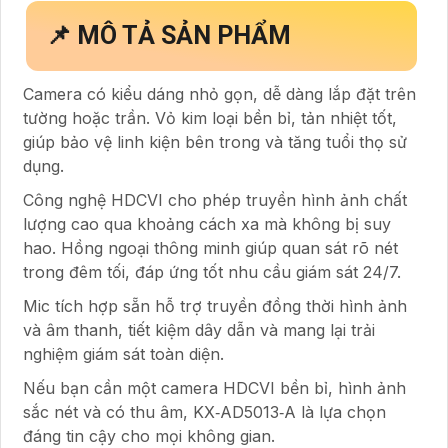
📌 MÔ TẢ SẢN PHẨM
Camera có kiểu dáng nhỏ gọn, dễ dàng lắp đặt trên
tường hoặc trần. Vỏ kim loại bền bỉ, tản nhiệt tốt,
giúp bảo vệ linh kiện bên trong và tăng tuổi thọ sử
dụng.
Công nghệ HDCVI cho phép truyền hình ảnh chất
lượng cao qua khoảng cách xa mà không bị suy
hao. Hồng ngoại thông minh giúp quan sát rõ nét
trong đêm tối, đáp ứng tốt nhu cầu giám sát 24/7.
Mic tích hợp sẵn hỗ trợ truyền đồng thời hình ảnh
và âm thanh, tiết kiệm dây dẫn và mang lại trải
nghiệm giám sát toàn diện.
Nếu bạn cần một camera HDCVI bền bỉ, hình ảnh
sắc nét và có thu âm, KX‑AD5013‑A là lựa chọn
đáng tin cậy cho mọi không gian.