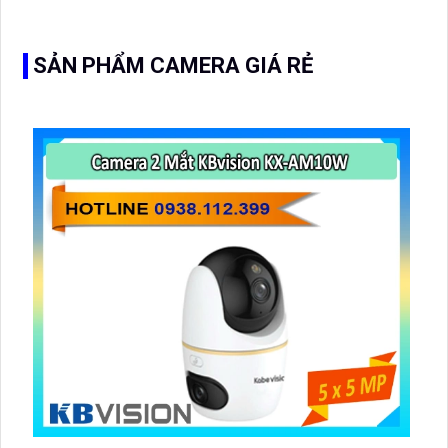
đặt cho kho hàng, nhà xưởng, khu phố và khu vực cần
giám sát ngoài trời
SẢN PHẨM CAMERA GIÁ RẺ