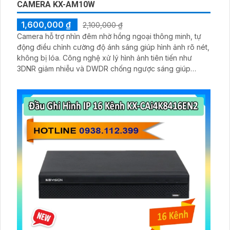
CAMERA KX-AM10W
1,600,000 ₫
2,100,000 ₫
Camera hỗ trợ nhìn đêm nhờ hồng ngoại thông minh, tự
động điều chỉnh cường độ ánh sáng giúp hình ảnh rõ nét,
không bị lóa. Công nghệ xử lý hình ảnh tiên tiến như
3DNR giảm nhiễu và DWDR chống ngược sáng giúp
khung hình luôn sáng rõ, màu sắc tự nhiên trong mọi điều
kiện ánh sáng.