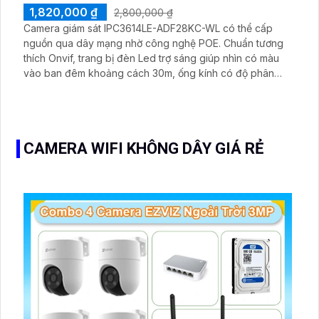
1,820,000 ₫
2,800,000 ₫
Camera giám sát IPC3614LE-ADF28KC-WL có thể cấp
nguồn qua dây mạng nhờ công nghệ POE. Chuẩn tương
thích Onvif, trang bị đèn Led trợ sáng giúp nhìn có màu
vào ban đêm khoảng cách 30m, ống kính có độ phân
giải 4.0 MP. Chống ngược sáng DWDR 120db
CAMERA WIFI KHÔNG DÂY GIÁ RẺ