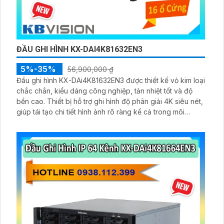
ĐẦU GHI HÌNH KX-DAI4K81632EN3
5%-35%
56,900,000 ₫
Đầu ghi hình KX-DAi4K81632EN3 được thiết kế vỏ kim loại
chắc chắn, kiểu dáng công nghiệp, tản nhiệt tốt và độ
bền cao. Thiết bị hỗ trợ ghi hình độ phân giải 4K siêu nét,
giúp tái tạo chi tiết hình ảnh rõ ràng kể cả trong môi
trường phức tạp.