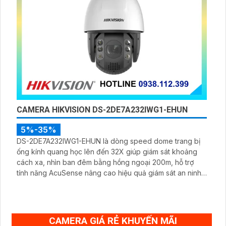
CAMERA HIKVISION DS-2DE7A232IWG1-EHUN
5%-35%
DS-2DE7A232IWG1-EHUN là dòng speed dome trang bị
ống kính quang học lên đến 32X giúp giám sát khoảng
cách xa, nhìn ban đêm bằng hồng ngoại 200m, hỗ trợ
tính năng AcuSense nâng cao hiệu quả giám sát an ninh,
có tốc độ lấy nét cao nhờ công nghệ Self-learning
CAMERA GIÁ RẺ KHUYẾN MÃI