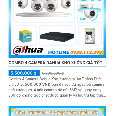
COMBO 4 CAMERA DAHUA KHO XƯỞNG GIÁ TỐT
5,500,000 ₫
6,500,000 ₫
Combo 4 Camera Dahua Kho Xưởng tại An Thành Phát
chỉ với
5. 500.000 VNĐ
bạn đã sỡ hữu ngay bộ camera
nhà xưởng với 4 mắt camera độ nét 5MP và quay xoay
360 độ không góc chết được quản lý và lưu trữ tập trung
về đầu ghi hình ổ cứng hỗ trợ xem qua tivi