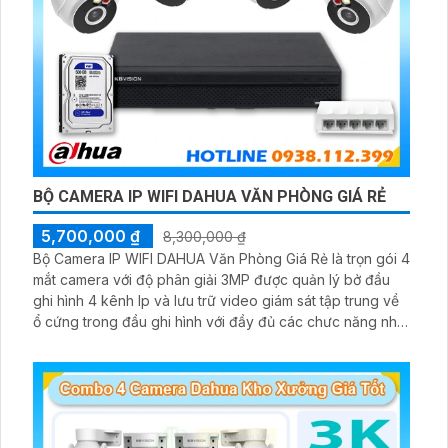
BỘ CAMERA IP WIFI DAHUA VĂN PHÒNG GIÁ RẺ
5,700,000 ₫
8,300,000 ₫
Bộ Camera IP WIFI DAHUA Văn Phòng Giá Rẻ là trọn gói 4
mắt camera với độ phân giải 3MP được quản lý bở đầu
ghi hình 4 kênh Ip và lưu trữ video giám sát tập trung về
ổ cứng trong đầu ghi hình với đầy đủ các chưc năng như
AI Phát hiện chuyển động, đàm thoại âm thanh 2 chiều và
giám sát có màu vào ban đêm