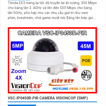
Tenda EX3 mang lại tốc độ truyền tải ấn tượng: 300 Mbps
cho băng tần 2. 4GHz và lên đến 1201 Mbps cho băng
tần 5GHz, phù hợp cho các nhu cầu giải trí như xem
phim, livestream, chơi game mượt mà. Băng tần kép giúp
tối ưu tốc độ, hạn chế nhiễu sóng, giữ kết nối ổn định.
VSC-IP0450R-PIR CAMERA VISIONCOP (5MP)