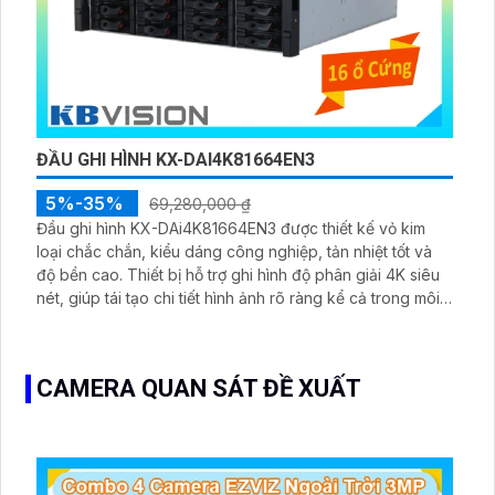
ĐẦU GHI HÌNH KX-DAI4K81664EN3
5%-35%
69,280,000 ₫
Đầu ghi hình KX-DAi4K81664EN3 được thiết kế vỏ kim
loại chắc chắn, kiểu dáng công nghiệp, tản nhiệt tốt và
độ bền cao. Thiết bị hỗ trợ ghi hình độ phân giải 4K siêu
nét, giúp tái tạo chi tiết hình ảnh rõ ràng kể cả trong môi
trường phức tạp.
CAMERA QUAN SÁT ĐỀ XUẤT