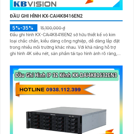
ĐẦU GHI HÌNH KX-CAI4K8416EN2
5%-35%
15,100,000 ₫
Đầu ghi hình KX-CAi4K8416EN2 sở hữu thiết kế vỏ kim
loại chắc chắn, kiểu dáng công nghiệp, dễ dàng lắp đặt
trong nhiều môi trường khác nhau. Với khả năng hỗ trợ
ghi hình 4K siêu nét, sản phẩm tái tạo hình ảnh rõ ràng,
chi tiết.