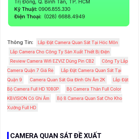
Trị Đông, Q. Bình Tân, TP. HCM
Kỹ Thuật:
0906.855.330
Điện Thoại:
(028) 6688.4949
Thông Tin:
Lắp Đặt Camera Quan Sát Tại Hóc Môn
Lắp Camera Cho Công Ty Sản Xuất Thiết Bị Điện
Review Camera Wifi EZVIZ Dùng Pin CB2
Công Ty Lắp
Camera Quận 7 Giá Rẻ
Lắp Đặt Camera Quan Sát Tại
Quận 9
Camera Quan Sát Gia Đình Ghi Âm 2K
Lắp Đặt
Bộ Camera Full HD 1080P
Bộ Camera Thân Full Color
KBVISION Có Ghi Âm
Bộ 8 Camera Quan Sat Cho Kho
Xưởng Full HD
CAMERA QUAN SÁT ĐỀ XUẤT