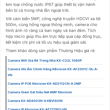
kim loại chống nước IP67 giúp thiết bị vận hành
bền bỉ cả trong nhà lẫn ngoài trời.
Với cảm biến 5MP, công nghệ truyền HDCVI xa tới
500m, cùng hồng ngoại thông minh, camera cho
hình ảnh rõ ràng cả ban ngày và ban đêm. Tích
hợp micro giúp thu âm trực tiếp qua cáp đồng trục,
tiết kiệm chi phí và tối ưu hiệu quả giám sát.
Tham khảo dòng sản phẩm Thương Hiệu giá rẻ:
Camera Wifi Giá Rẻ Trong Nhà KX-C22L 1080P
Camera Ghi Âm Chính Hãng KBvision KX-AF2001C-DL-A-
VN
Camera IP POE Kbvision KX-AD2112CN-A 2MP
Camera Giám Sát Siêu Nét 8MP Kbvision
Camera KX-AD4003N-A KBVISION
Camera IP Kbvision KX-AF2111N3-VN