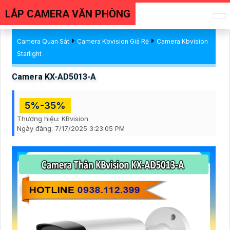
LẮP CAMERA VĂN PHÒNG
Camera Quan Sát
Camera Kbvision Giá Rẻ
Camera Kbvision
Starlight
Camera KX-AD5013-A
5%-35%
Thương hiệu:
KBvision
Ngày đăng:
7/17/2025 3:23:05 PM