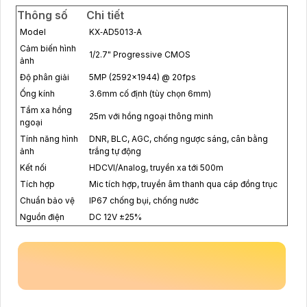
Thông số
Chi tiết
Model
KX‑AD5013‑A
Cảm biến hình
1/2.7" Progressive CMOS
ảnh
Độ phân giải
5MP (2592×1944) @ 20fps
Ống kính
3.6mm cố định (tùy chọn 6mm)
Tầm xa hồng
25m với hồng ngoại thông minh
ngoại
Tính năng hình
DNR, BLC, AGC, chống ngược sáng, cân bằng
ảnh
trắng tự động
Kết nối
HDCVI/Analog, truyền xa tới 500m
Tích hợp
Mic tích hợp, truyền âm thanh qua cáp đồng trục
Chuẩn bảo vệ
IP67 chống bụi, chống nước
Nguồn điện
DC 12V ±25%