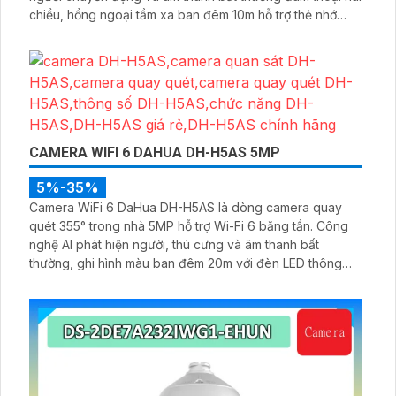
chiều, hồng ngoại tầm xa ban đêm 10m hỗ trợ thẻ nhớ
MicroSD 256GB ONVIF và điều khiển từ xa qua ứng dụng
DMSS
CAMERA WIFI 6 DAHUA DH-H5AS 5MP
5%-35%
Camera WiFi 6 DaHua DH-H5AS là dòng camera quay
quét 355° trong nhà 5MP hỗ trợ Wi-Fi 6 băng tần. Công
nghệ AI phát hiện người, thú cưng và âm thanh bất
thường, ghi hình màu ban đêm 20m với đèn LED thông
minh 10m, hỗ trợ thẻ nhớ 256GB và quản lý từ xa qua ứng
dụng DMSS,