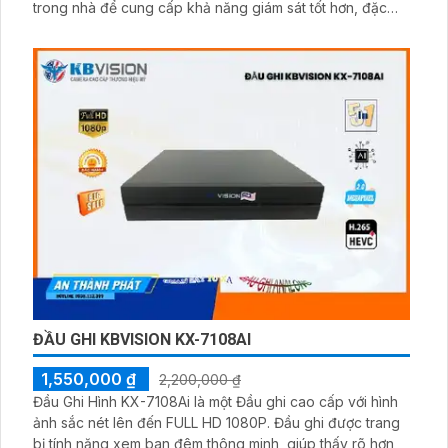
trong nhà để cung cấp khả năng giám sát tốt hơn, đặc
biệt trong điều kiện thiếu sáng. Chip Sony NIR được tích
hợp trong camera giúp cải thiện chất lượng hình ảnh ban
đêm với khả năng nhìn rõ ràng trong khoảng cách lên
đến 20m
ĐẦU GHI KBVISION KX-7108AI
1,550,000 ₫
2,200,000 ₫
Đầu Ghi Hình KX-7108Ai là một Đầu ghi cao cấp với hình
ảnh sắc nét lên đến FULL HD 1080P. Đầu ghi được trang
bị tính năng xem ban đêm thông minh, giúp thấy rõ hơn