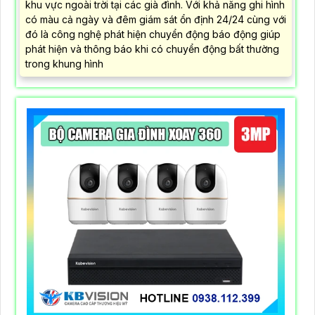
TRỌN BỘ CAMERA GIA ĐÌNH 2K NGOÀI TRỜI
4,900,000 ₫
5,800,000 ₫
Trọn Bộ Camera Gia Đình 2K Ngoài Trời là hệ thống giám
sát an ninh hoàn chỉnh rất phù hợp để giám sát những
khu vực ngoài trời tại các già đình. Với khả năng ghi hình
có màu cả ngày và đêm giám sát ổn định 24/24 cùng với
đó là công nghệ phát hiện chuyển động báo động giúp
phát hiện và thông báo khi có chuyển động bất thường
trong khung hình