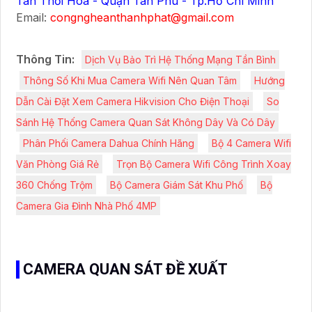
Tân Thới Hoà - Quận Tân Phú - Tp.Hồ Chí Minh
Email:
congngheanthanhphat@gmail.com
Thông Tin:
Dịch Vụ Bảo Trì Hệ Thống Mạng Tần Bình
Thông Số Khi Mua Camera Wifi Nên Quan Tâm
Hướng
Dẫn Cài Đặt Xem Camera Hikvision Cho Điện Thoại
So
Sánh Hệ Thống Camera Quan Sát Không Dây Và Có Dây
Phân Phối Camera Dahua Chính Hãng
Bộ 4 Camera Wifi
Văn Phòng Giá Rẻ
Trọn Bộ Camera Wifi Công Trình Xoay
360 Chống Trộm
Bộ Camera Giám Sát Khu Phố
Bộ
Camera Gia Đình Nhà Phố 4MP
CAMERA QUAN SÁT ĐỀ XUẤT