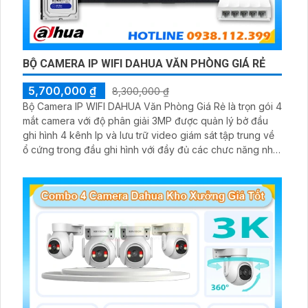
BỘ CAMERA IP WIFI DAHUA VĂN PHÒNG GIÁ RẺ
5,700,000 ₫
8,300,000 ₫
Bộ Camera IP WIFI DAHUA Văn Phòng Giá Rẻ là trọn gói 4
mắt camera với độ phân giải 3MP được quản lý bở đầu
ghi hình 4 kênh Ip và lưu trữ video giám sát tập trung về
ổ cứng trong đầu ghi hình với đầy đủ các chưc năng như
AI Phát hiện chuyển động, đàm thoại âm thanh 2 chiều và
giám sát có màu vào ban đêm