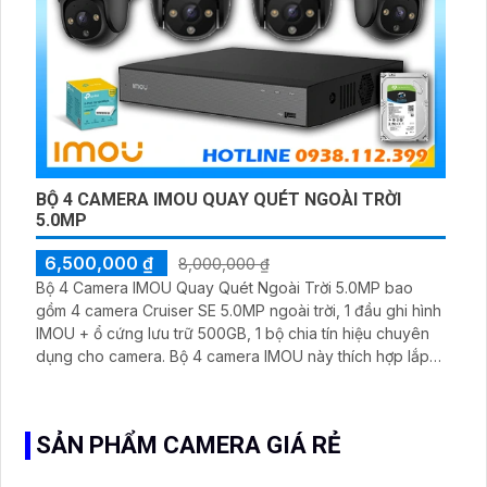
BỘ 4 CAMERA IMOU QUAY QUÉT NGOÀI TRỜI
5.0MP
6,500,000 ₫
8,000,000 ₫
Bộ 4 Camera IMOU Quay Quét Ngoài Trời 5.0MP bao
gồm 4 camera Cruiser SE 5.0MP ngoài trời, 1 đầu ghi hình
IMOU + ổ cứng lưu trữ 500GB, 1 bộ chia tín hiệu chuyên
dụng cho camera. Bộ 4 camera IMOU này thích hợp lắp
đặt cho kho hàng, nhà xưởng, khu phố và khu vực cần
giám sát ngoài trời
SẢN PHẨM CAMERA GIÁ RẺ