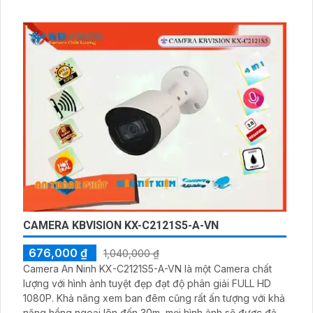
với khoảng cách Hồng Ngoại lên đến 20m, đảm bảo sự
an toàn và an ninh cho ngôi nhà hoặc văn phòng của
bạn. Đây là một lựa chọn tốt để bảo vệ tài sản và giám sát
môi trường xung quanh
CAMERA KBVISION KX-C2121S5-A-VN
676,000 ₫
1,040,000 ₫
Camera An Ninh KX-C2121S5-A-VN là một Camera chất
lượng với hình ảnh tuyệt đẹp đạt độ phân giải FULL HD
1080P. Khả năng xem ban đêm cũng rất ấn tượng với khả
năng hồng ngoại lên đến 30m, mọi hình ảnh sẽ được đảm