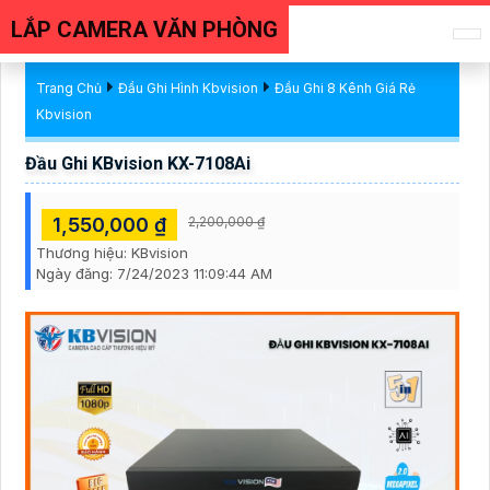
LẮP CAMERA VĂN PHÒNG
Trang Chủ
Đầu Ghi Hình Kbvision
Đầu Ghi 8 Kênh Giá Rẻ
Kbvision
Đầu Ghi KBvision KX-7108Ai
1,550,000 ₫
2,200,000 ₫
Thương hiệu:
KBvision
Ngày đăng:
7/24/2023 11:09:44 AM