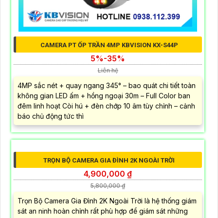
CAMERA PT ỐP TRẦN 4MP KBVISION KX-S44P
5%-35%
Liên hệ
4MP sắc nét + quay ngang 345° – bao quát chi tiết toàn
không gian LED ấm + hồng ngoại 30m – Full Color ban
đêm linh hoạt Còi hú + đèn chớp 10 âm tùy chỉnh – cảnh
báo chủ động tức thì