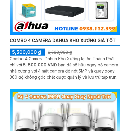
COMBO 4 CAMERA DAHUA KHO XƯỞNG GIÁ TỐT
5,500,000 ₫
6,500,000 ₫
Combo 4 Camera Dahua Kho Xưởng tại An Thành Phát
chỉ với
5. 500.000 VNĐ
bạn đã sỡ hữu ngay bộ camera
nhà xưởng với 4 mắt camera độ nét 5MP và quay xoay
360 độ không góc chết được quản lý và lưu trữ tập trung
về đầu ghi hình ổ cứng hỗ trợ xem qua tivi