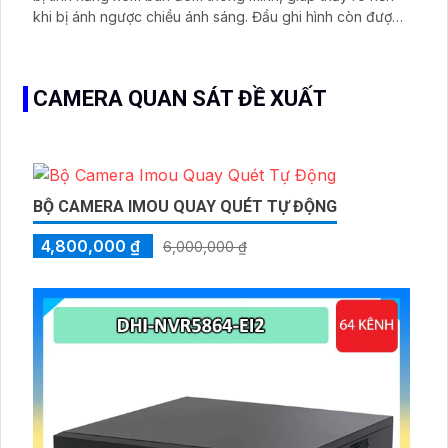
khi bị ánh ngược chiều ánh sáng. Đầu ghi hình còn được
tích hợp chip SMD Plus cho khả năng xử lý hình ảnh tốt
nhất. Đầu ghi có thể kết nối với 2 camera IP để mở rộng
phạm vi giám sát
CAMERA QUAN SÁT ĐỀ XUẤT
BỘ CAMERA IMOU QUAY QUÉT TỰ ĐỘNG
4,800,000 ₫
6,000,000 ₫