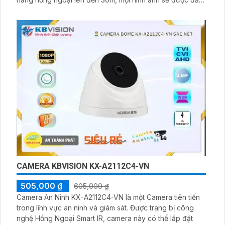
bảo sáng đẹp. Camera được trang bị công nghệ hình ảnh
AHD CVI TVI BCS, tạo ra hình ảnh chất lượng cao
CAMERA KBVISION KX-A2112C4-VN
505,000 ₫
605,000 ₫
Camera An Ninh KX-A2112C4-VN là một Camera tiên tiến
trong lĩnh vực an ninh và giám sát. Được trang bị công
nghệ Hồng Ngoại Smart IR, camera này có thể lắp đặt