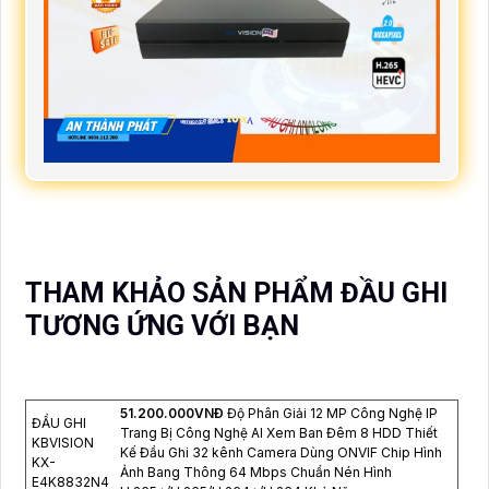
THAM KHẢO SẢN PHẨM ĐẦU GHI
TƯƠNG ỨNG VỚI BẠN
51.200.000VNÐ
Độ Phân Giải 12 MP Công Nghệ IP
ĐẦU GHI
Trang Bị Công Nghệ AI Xem Ban Đêm 8 HDD Thiết
KBVISION
Kế Đầu Ghi 32 kênh Camera Dùng ONVIF Chip Hình
KX-
Ảnh Bang Thông 64 Mbps Chuẩn Nén Hình
E4K8832N4