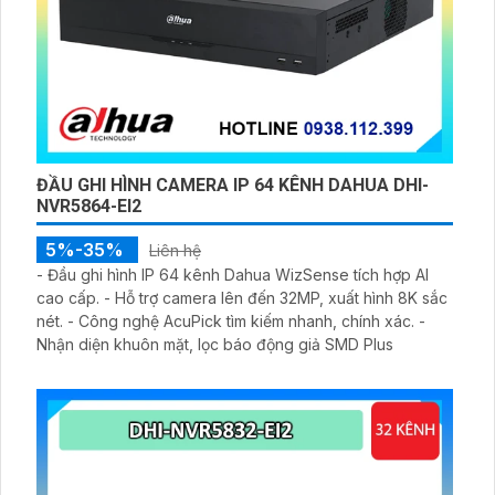
ĐẦU GHI HÌNH CAMERA IP 64 KÊNH DAHUA DHI-
NVR5864-EI2
5%-35%
Liên hệ
- Đầu ghi hình IP 64 kênh Dahua WizSense tích hợp AI
cao cấp. - Hỗ trợ camera lên đến 32MP, xuất hình 8K sắc
nét. - Công nghệ AcuPick tìm kiếm nhanh, chính xác. -
Nhận diện khuôn mặt, lọc báo động giả SMD Plus