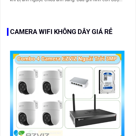
tích hợp chip SMD Plus cho khả năng xử lý hình ảnh tốt
nhất. Đầu ghi có thể kết nối với 2 camera IP để mở rộng
phạm vi giám sát
CAMERA WIFI KHÔNG DÂY GIÁ RẺ