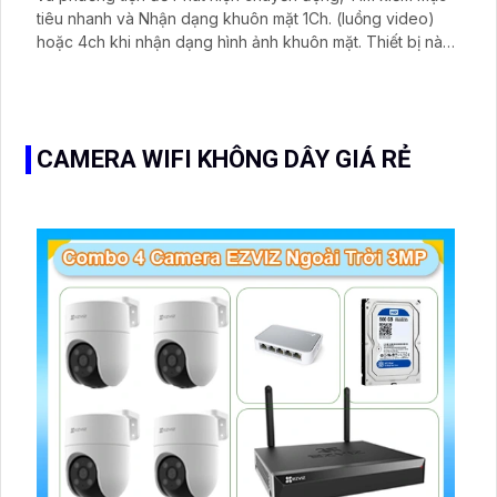
tiêu nhanh và Nhận dạng khuôn mặt 1Ch. (luồng video)
hoặc 4ch khi nhận dạng hình ảnh khuôn mặt. Thiết bị này
có 16 giao diện cấp nguồn qua Ethernet(PoE) để cài đặt
camera plug-and-play mà không cần thêm cáp nguồn.
CAMERA WIFI KHÔNG DÂY GIÁ RẺ