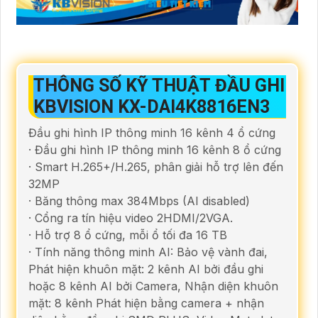
THÔNG SỐ KỸ THUẬT ĐẦU GHI
KBVISION KX-DAI4K8816EN3
Đầu ghi hình IP thông minh 16 kênh 4 ổ cứng
· Đầu ghi hình IP thông minh 16 kênh 8 ổ cứng
· Smart H.265+/H.265, phân giải hỗ trợ lên đến
32MP
· Băng thông max 384Mbps (AI disabled)
· Cổng ra tín hiệu video 2HDMI/2VGA.
· Hỗ trợ 8 ổ cứng, mỗi ổ tối đa 16 TB
· Tính năng thông minh AI: Bảo vệ vành đai,
Phát hiện khuôn mặt: 2 kênh AI bởi đầu ghi
hoặc 8 kênh AI bởi Camera, Nhận diện khuôn
mặt: 8 kênh Phát hiện bằng camera + nhận