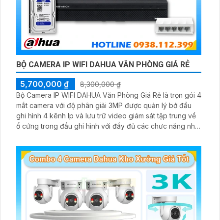
BỘ CAMERA IP WIFI DAHUA VĂN PHÒNG GIÁ RẺ
5,700,000 ₫
8,300,000 ₫
Bộ Camera IP WIFI DAHUA Văn Phòng Giá Rẻ là trọn gói 4
mắt camera với độ phân giải 3MP được quản lý bở đầu
ghi hình 4 kênh Ip và lưu trữ video giám sát tập trung về
ổ cứng trong đầu ghi hình với đầy đủ các chưc năng như
AI Phát hiện chuyển động, đàm thoại âm thanh 2 chiều và
giám sát có màu vào ban đêm