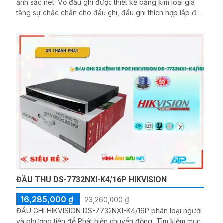
ảnh sắc nét. Vỏ đầu ghi được thiết kế bằng kim loại gia
tăng sự chắc chắn cho đầu ghi, đầu ghi thích hợp lắp đặt
cho văn phòng, nhà riêng, khu chung cư, biệt thự,… Đầu
ghi được trang bị 4 giao diện SATA , nhờ đó có thể đặt 4
ổ cứng với dung lượng tối đa 10TB mỗi ổ .
ĐẦU THU DS-7732NXI-K4/16P HIKVISION
16,285,000 ₫
23,260,000 ₫
ĐẦU GHI HIKVISION DS-7732NXI-K4/16P phân loại người
và phương tiện để Phát hiện chuyển động, Tìm kiếm mục