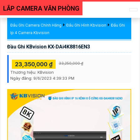
LẮP CAMERA VĂN PHÒNG
Đầu Ghi Camera Chính Hãng
Đầu Ghi Hình Kbvision
Đầu Ghi
Ip 4 Camera Kbvision
Đầu Ghi KBvision KX-DAi4K8816EN3
23,350,000 ₫
33,250,000 ₫
Thương hiệu:
KBvision
Ngày đăng:
9/6/2023 4:39:33 PM