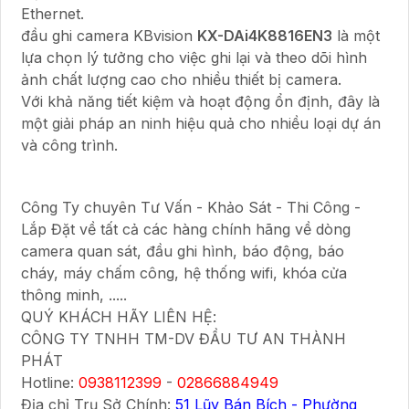
Ethernet.
đầu ghi camera KBvision
KX-DAi4K8816EN3
là một
lựa chọn lý tưởng cho việc ghi lại và theo dõi hình
ảnh chất lượng cao cho nhiều thiết bị camera.
Với khả năng tiết kiệm và hoạt động ổn định, đây là
một giải pháp an ninh hiệu quả cho nhiều loại dự án
và công trình.
Công Ty chuyên Tư Vấn - Khảo Sát - Thi Công -
Lắp Đặt về tất cả các hàng chính hãng về dòng
camera quan sát, đầu ghi hình, báo động, báo
cháy, máy chấm công, hệ thống wifi, khóa cửa
thông minh, .....
QUÝ KHÁCH HÃY LIÊN HỆ:
CÔNG TY TNHH TM-DV ĐẦU TƯ AN THÀNH
PHÁT
Hotline:
0938112399
-
02866884949
Địa chỉ Trụ Sở Chính:
51 Lũy Bán Bích - Phường