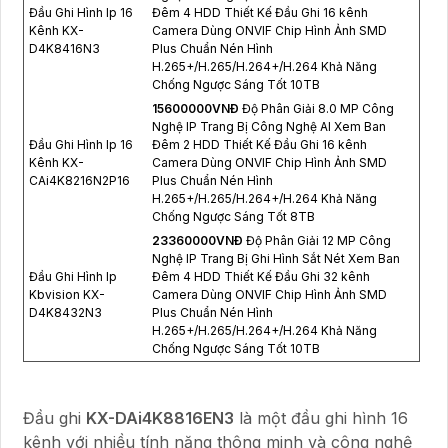
Đầu Ghi Hình Ip 16
Đêm 4 HDD Thiết Kế Đầu Ghi 16 kênh
Kênh KX-
Camera Dùng ONVIF Chip Hình Ảnh SMD
D4K8416N3
Plus Chuẩn Nén Hình
H.265+/H.265/H.264+/H.264 Khả Năng
Chống Ngược Sáng Tốt 10TB
15600000VNÐ
Độ Phân Giải 8.0 MP Công
Nghệ IP Trang Bị Công Nghệ AI Xem Ban
Đầu Ghi Hình Ip 16
Đêm 2 HDD Thiết Kế Đầu Ghi 16 kênh
Kênh KX-
Camera Dùng ONVIF Chip Hình Ảnh SMD
CAi4K8216N2P16
Plus Chuẩn Nén Hình
H.265+/H.265/H.264+/H.264 Khả Năng
Chống Ngược Sáng Tốt 8TB
23360000VNÐ
Độ Phân Giải 12 MP Công
Nghệ IP Trang Bị Ghi Hình Sắt Nét Xem Ban
Đầu Ghi Hình Ip
Đêm 4 HDD Thiết Kế Đầu Ghi 32 kênh
Kbvision KX-
Camera Dùng ONVIF Chip Hình Ảnh SMD
D4K8432N3
Plus Chuẩn Nén Hình
H.265+/H.265/H.264+/H.264 Khả Năng
Chống Ngược Sáng Tốt 10TB
Đầu ghi
KX-DAi4K8816EN3
là một đầu ghi hình 16
kênh với nhiều tính năng thông minh và công nghệ