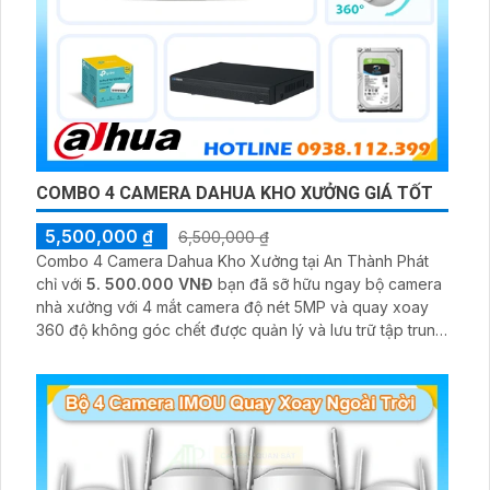
COMBO 4 CAMERA DAHUA KHO XƯỞNG GIÁ TỐT
5,500,000 ₫
6,500,000 ₫
Combo 4 Camera Dahua Kho Xưởng tại An Thành Phát
chỉ với
5. 500.000 VNĐ
bạn đã sỡ hữu ngay bộ camera
nhà xưởng với 4 mắt camera độ nét 5MP và quay xoay
360 độ không góc chết được quản lý và lưu trữ tập trung
về đầu ghi hình ổ cứng hỗ trợ xem qua tivi