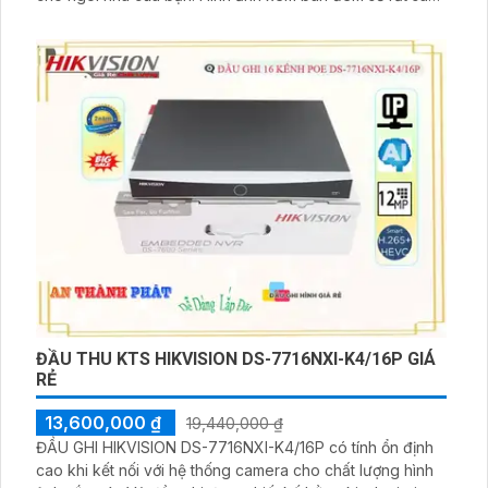
đẹp nhờ công nghệ tiên tiến và 2 ổ cứng HDD tích hợp
trong đầu ghi. Thiết kế nhỏ gọn và 4 kênh kết nối giúp
bạn dễ dàng lắp đặt và sử dụng
ĐẦU THU KTS HIKVISION DS-7716NXI-K4/16P GIÁ
RẺ
13,600,000 ₫
19,440,000 ₫
ĐẦU GHI HIKVISION DS-7716NXI-K4/16P có tính ổn định
cao khi kết nối với hệ thống camera cho chất lượng hình