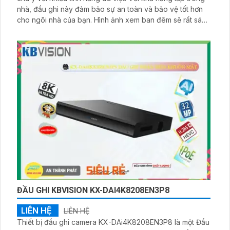
nhà, đầu ghi này đảm bảo sự an toàn và bảo vệ tốt hơn
cho ngôi nhà của bạn. Hình ảnh xem ban đêm sẽ rất sáng
đẹp nhờ công nghệ tiên tiến và 2 ổ cứng HDD tích hợp
trong đầu ghi. Thiết kế nhỏ gọn và 4 kênh kết nối giúp
bạn dễ dàng lắp đặt và sử dụng
ĐẦU GHI KBVISION KX-DAI4K8208EN3P8
LIÊN HỆ
LIÊN HỆ
Thiết bị đầu ghi camera KX-DAi4K8208EN3P8 là một Đầu