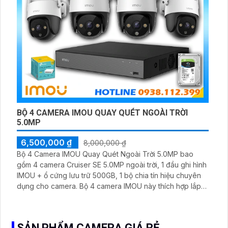
BỘ 4 CAMERA IMOU QUAY QUÉT NGOÀI TRỜI
5.0MP
6,500,000 ₫
8,000,000 ₫
Bộ 4 Camera IMOU Quay Quét Ngoài Trời 5.0MP bao
gồm 4 camera Cruiser SE 5.0MP ngoài trời, 1 đầu ghi hình
IMOU + ổ cứng lưu trữ 500GB, 1 bộ chia tín hiệu chuyên
dụng cho camera. Bộ 4 camera IMOU này thích hợp lắp
đặt cho kho hàng, nhà xưởng, khu phố và khu vực cần
giám sát ngoài trời
SẢN PHẨM CAMERA GIÁ RẺ