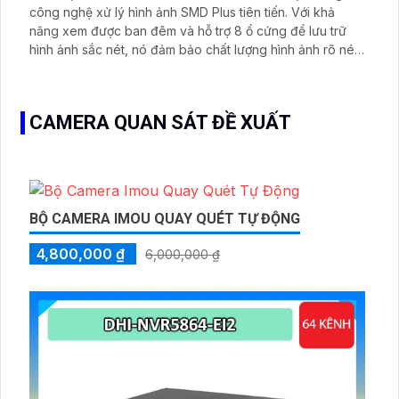
công nghệ xử lý hình ảnh SMD Plus tiên tiến. Với khả
năng xem được ban đêm và hỗ trợ 8 ổ cứng để lưu trữ
hình ảnh sắc nét, nó đảm bảo chất lượng hình ảnh rõ nét.
Ấn tượng ơn với những thông số là thiết bị này được tích
hợp công nghệ eSATA để giúp tăng khả năng lưu trữ lâu
hơn và xử lý hình ảnh thiếu sáng
CAMERA QUAN SÁT ĐỀ XUẤT
BỘ CAMERA IMOU QUAY QUÉT TỰ ĐỘNG
4,800,000 ₫
6,000,000 ₫