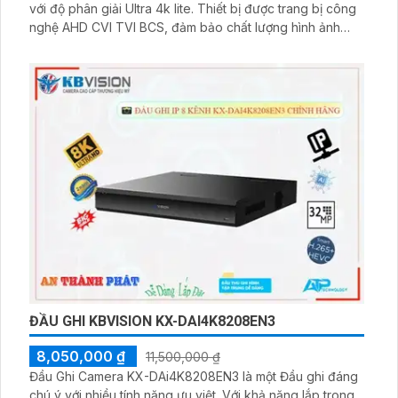
với độ phân giải Ultra 4k lite. Thiết bị được trang bị công
nghệ AHD CVI TVI BCS, đảm bảo chất lượng hình ảnh
cao cấp. Đầu ghi 16 kênh này còn hỗ trợ chức năng ưu
việt với công nghệ AI, giúp lưu trữ dữ liệu lâu hơn
ĐẦU GHI KBVISION KX-DAI4K8208EN3
8,050,000 ₫
11,500,000 ₫
Đầu Ghi Camera KX-DAi4K8208EN3 là một Đầu ghi đáng
chú ý với nhiều tính năng ưu việt. Với khả năng lắp trong