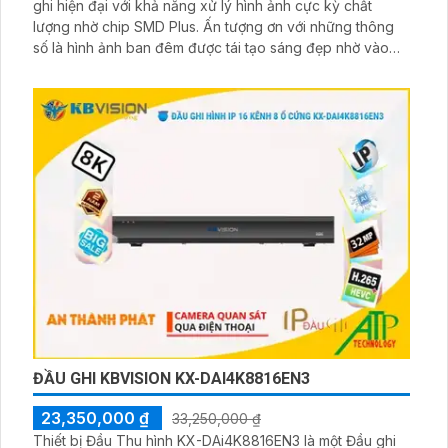
ghi hiện đại với khả năng xử lý hình ảnh cực kỳ chất
lượng nhờ chip SMD Plus. Ấn tượng ơn với những thông
số là hình ảnh ban đêm được tái tạo sáng đẹp nhờ vào
công nghệ tiên tiến. Với 2 HDD, đầu ghi camera này cung
cấp chất lượng hình ảnh sắc nét và lưu trữ lâu hơn
ĐẦU GHI KBVISION KX-DAI4K8816EN3
23,350,000 ₫
33,250,000 ₫
Thiết bị Đầu Thu hình KX-DAi4K8816EN3 là một Đầu ghi