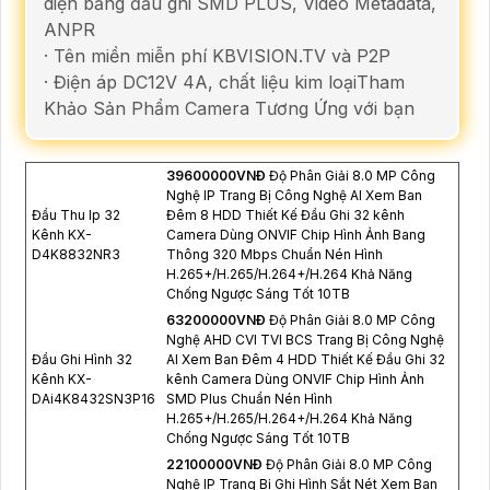
diện bằng đầu ghi SMD PLUS, Video Metadata,
ANPR
· Tên miền miễn phí KBVISION.TV và P2P
· Điện áp DC12V 4A, chất liệu kim loạiTham
Khảo Sản Phẩm Camera Tương Ứng với bạn
39600000VNÐ
Độ Phân Giải 8.0 MP Công
Nghệ IP Trang Bị Công Nghệ AI Xem Ban
Đầu Thu Ip 32
Đêm 8 HDD Thiết Kế Đầu Ghi 32 kênh
Kênh KX-
Camera Dùng ONVIF Chip Hình Ảnh Bang
D4K8832NR3
Thông 320 Mbps Chuẩn Nén Hình
H.265+/H.265/H.264+/H.264 Khả Năng
Chống Ngược Sáng Tốt 10TB
63200000VNÐ
Độ Phân Giải 8.0 MP Công
Nghệ AHD CVI TVI BCS Trang Bị Công Nghệ
Đầu Ghi Hình 32
AI Xem Ban Đêm 4 HDD Thiết Kế Đầu Ghi 32
Kênh KX-
kênh Camera Dùng ONVIF Chip Hình Ảnh
DAi4K8432SN3P16
SMD Plus Chuẩn Nén Hình
H.265+/H.265/H.264+/H.264 Khả Năng
Chống Ngược Sáng Tốt 10TB
22100000VNÐ
Độ Phân Giải 8.0 MP Công
Nghệ IP Trang Bị Ghi Hình Sắt Nét Xem Ban