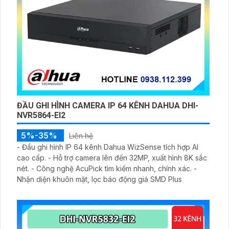
ĐẦU GHI HÌNH CAMERA IP 64 KÊNH DAHUA DHI-
NVR5864-EI2
5%-35%
Liên hệ
- Đầu ghi hình IP 64 kênh Dahua WizSense tích hợp AI
cao cấp. - Hỗ trợ camera lên đến 32MP, xuất hình 8K sắc
nét. - Công nghệ AcuPick tìm kiếm nhanh, chính xác. -
Nhận diện khuôn mặt, lọc báo động giả SMD Plus