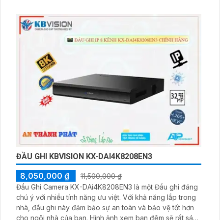
Ấn tượng ơn với những thông số là thiết bị này được tích
hợp công nghệ eSATA để giúp tăng khả năng lưu trữ lâu
hơn và xử lý hình ảnh thiếu sáng
ĐẦU GHI KBVISION KX-DAI4K8208EN3
8,050,000 ₫
11,500,000 ₫
Đầu Ghi Camera KX-DAi4K8208EN3 là một Đầu ghi đáng
chú ý với nhiều tính năng ưu việt. Với khả năng lắp trong
nhà, đầu ghi này đảm bảo sự an toàn và bảo vệ tốt hơn
cho ngôi nhà của bạn. Hình ảnh xem ban đêm sẽ rất sáng